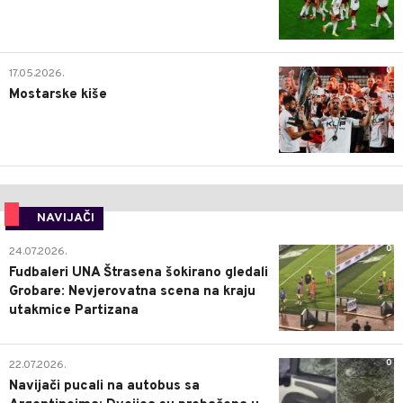
0
17.05.2026.
Mostarske kiše
NAVIJAČI
0
24.07.2026.
Fudbaleri UNA Štrasena šokirano gledali
Grobare: Nevjerovatna scena na kraju
utakmice Partizana
0
22.07.2026.
Navijači pucali na autobus sa