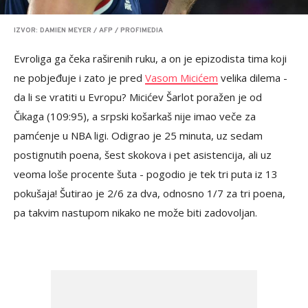
IZVOR: DAMIEN MEYER / AFP / PROFIMEDIA
Evroliga ga čeka raširenih ruku, a on je epizodista tima koji
ne pobjeđuje i zato je pred
Vasom Micićem
velika dilema -
da li se vratiti u Evropu? Micićev Šarlot poražen je od
Čikaga (109:95), a srpski košarkaš nije imao veče za
pamćenje u NBA ligi. Odigrao je 25 minuta, uz sedam
postignutih poena, šest skokova i pet asistencija, ali uz
veoma loše procente šuta - pogodio je tek tri puta iz 13
pokušaja! Šutirao je 2/6 za dva, odnosno 1/7 za tri poena,
pa takvim nastupom nikako ne može biti zadovoljan.