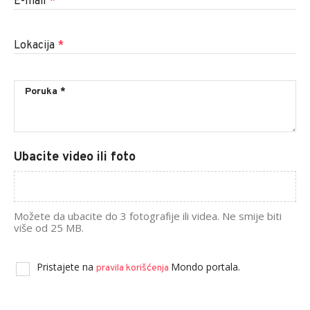
E-mail
*
Lokacija
*
Ubacite video ili foto
Možete da ubacite do 3 fotografije ili videa. Ne smije biti
više od 25 MB.
Pristajete na
Mondo portala.
pravila korišćenja