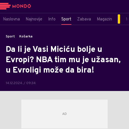
Naslovna
Najnovije
Info
Sport
Zabava
Magazin
M
Sport
Košarka
Da li je Vasi Miciću bolje u
Evropi? NBA tim mu je užasan,
u Evroligi može da bira!
14.12.2024. / 09:34