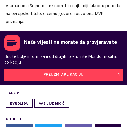
Atamanom i Šejnom Larkinom, bio najbitniji faktor u pohodu
na evropske titule, o čemu govore i osvojena MVP
priznanja.
Naše vijesti ne morate da provjeravate
Budite bolje informisani od drugih, preuzmite Mondo mobilnu
aplikaciju
PREUZMI APLIKACIJU
TAGOVI
EVROLIGA
VASILIJE MICIĆ
PODIJELI