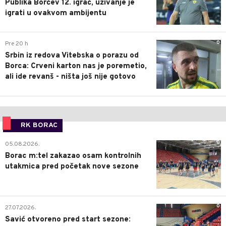
Publika Borčev 12. igrač, uživanje je
igrati u ovakvom ambijentu
0
Pre 20 h
Srbin iz redova Vitebska o porazu od
Borca: Crveni karton nas je poremetio,
ali ide revanš - ništa još nije gotovo
RK BORAC
0
05.08.2026.
Borac m:tel zakazao osam kontrolnih
utakmica pred početak nove sezone
0
27.07.2026.
Savić otvoreno pred start sezone: