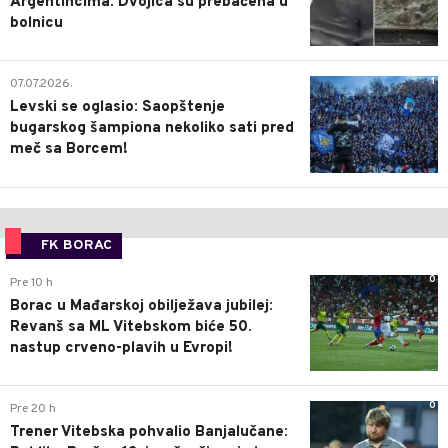
Argentincima: Dvojica su prebačena u
bolnicu
1
07.07.2026.
Levski se oglasio: Saopštenje
bugarskog šampiona nekoliko sati pred
meč sa Borcem!
FK BORAC
0
Pre 10 h
Borac u Mađarskoj obilježava jubilej:
Revanš sa ML Vitebskom biće 50.
nastup crveno-plavih u Evropi!
0
Pre 20 h
Trener Vitebska pohvalio Banjalučane: