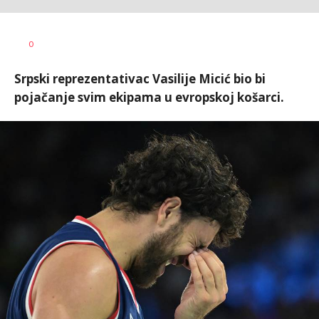
0
Srpski reprezentativac Vasilije Micić bio bi
pojačanje svim ekipama u evropskoj košarci.