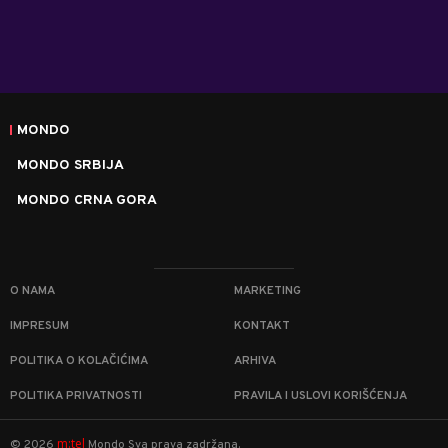
MONDO
MONDO SRBIJA
MONDO CRNA GORA
O NAMA
MARKETING
IMPRESUM
KONTAKT
POLITIKA O KOLAČIĆIMA
ARHIVA
POLITIKA PRIVATNOSTI
PRAVILA I USLOVI KORIŠĆENJA
m:tel
©
2026
Mondo
Sva prava zadržana.