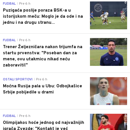
0
FUDBAL
Pre 6 h
|
Puzigaća poslije poraza BSK-a u
istorijskom meču: Moglo je da ode i na
jednu i na drugu stranu...
0
FUDBAL
Pre 6 h
|
Trener Željezničara nakon trijumfa na
startu prvenstva: "Poseban dan za
mene, ovu utakmicu nikad neću
zaboraviti!"
0
OSTALI SPORTOVI
Pre 6 h
|
Moćna Rusija pala u Ubu: Odbojkašice
Srbije pobijedile u drami
0
FUDBAL
Pre 6 h
|
Olimpijakos hoće jednog od najvažnijih
igrača Zvezde: "Kontakt je već