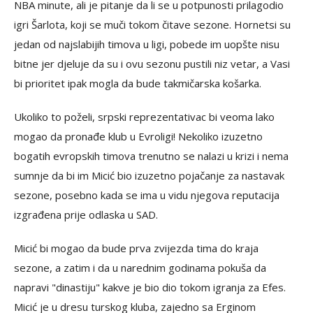
NBA minute, ali je pitanje da li se u potpunosti prilagodio
igri Šarlota, koji se muči tokom čitave sezone. Hornetsi su
jedan od najslabijih timova u ligi, pobede im uopšte nisu
bitne jer djeluje da su i ovu sezonu pustili niz vetar, a Vasi
bi prioritet ipak mogla da bude takmičarska košarka.
Ukoliko to poželi, srpski reprezentativac bi veoma lako
mogao da pronađe klub u Evroligi! Nekoliko izuzetno
bogatih evropskih timova trenutno se nalazi u krizi i nema
sumnje da bi im Micić bio izuzetno pojačanje za nastavak
sezone, posebno kada se ima u vidu njegova reputacija
izgrađena prije odlaska u SAD.
Micić bi mogao da bude prva zvijezda tima do kraja
sezone, a zatim i da u narednim godinama pokuša da
napravi "dinastiju" kakve je bio dio tokom igranja za Efes.
Micić je u dresu turskog kluba, zajedno sa Erginom