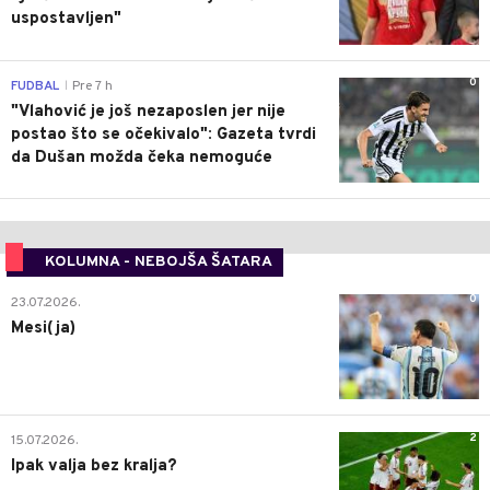
uspostavljen"
0
FUDBAL
Pre 7 h
|
"Vlahović je još nezaposlen jer nije
postao što se očekivalo": Gazeta tvrdi
da Dušan možda čeka nemoguće
KOLUMNA - NEBOJŠA ŠATARA
0
23.07.2026.
Mesi(ja)
2
15.07.2026.
Ipak valja bez kralja?