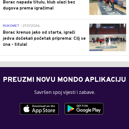
Borac napada titulu, klub ulazi bez
dugova prema igračima!
0
RUKOMET
27.07.2026.
|
Borac krenuo jako od starta, igrači
jedva dočekali početak priprema: Cilj se
zna - titula!
PREUZMI NOVU MONDO APLIKACIJU
Savršen spoj vijesti i zabave.