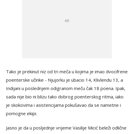
Tako je prekinut niz od tri meča u kojima je imao dvocifrene
poenterske učinke - Njujorku je ubacio 14, Klivlendu 13, a
Indijani u poslednjem odigranom meču čak 18 poena. Ipak,
sada nije bio ni blizu tako dobrog poenterskog ritma, iako
je skokovima i asistencijama pokušavao da se nametne i
pomogne ekipi.
Jasno je da u posljednje vrijeme Vasilije Micić beleži odlične