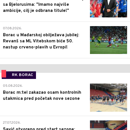
sa Bjelorusima: "Imamo najviše
ambicije, cilj je odbrana titule!"
0
07.08.2026.
Borac u Mađarskoj obilježava jubilej:
Revanš sa ML Vitebskom biće 50.
nastup crveno-plavih u Evropi!
RK BORAC
0
05.08.2026.
Borac m:tel zakazao osam kontrolnih
utakmica pred početak nove sezone
0
27.07.2026.
Savić otvoreno pred start sezone: