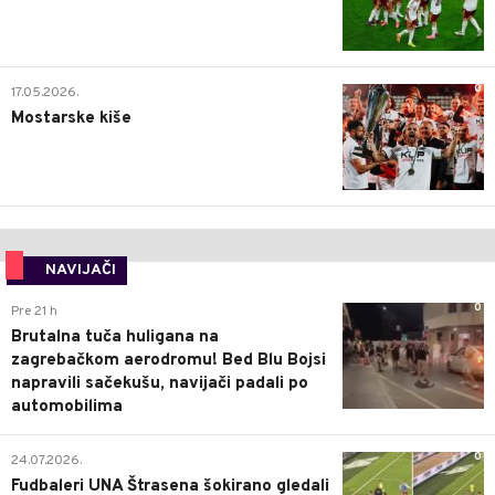
0
17.05.2026.
Mostarske kiše
NAVIJAČI
0
Pre 21 h
Brutalna tuča huligana na
zagrebačkom aerodromu! Bed Blu Bojsi
napravili sačekušu, navijači padali po
automobilima
0
24.07.2026.
Fudbaleri UNA Štrasena šokirano gledali