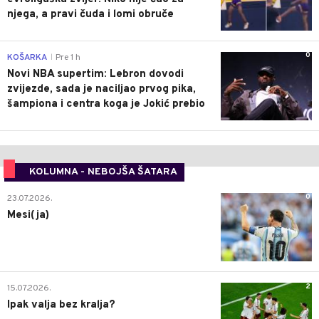
njega, a pravi čuda i lomi obruče
0
KOŠARKA
Pre 1 h
|
Novi NBA supertim: Lebron dovodi
zvijezde, sada je naciljao prvog pika,
šampiona i centra koga je Jokić prebio
KOLUMNA - NEBOJŠA ŠATARA
0
23.07.2026.
Mesi(ja)
2
15.07.2026.
Ipak valja bez kralja?