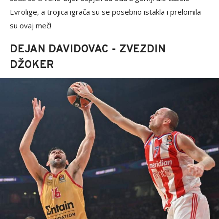
Evrolige, a trojica igrača su se posebno istakla i prelomila
su ovaj meč!
DEJAN DAVIDOVAC - ZVEZDIN
DŽOKER