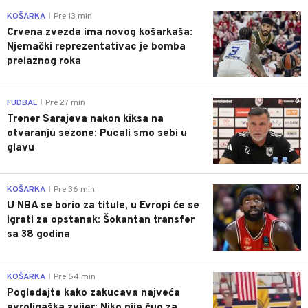
0
KOŠARKA
Pre 13 min
|
Crvena zvezda ima novog košarkaša:
Njemački reprezentativac je bomba
prelaznog roka
0
FUDBAL
Pre 27 min
|
Trener Sarajeva nakon kiksa na
otvaranju sezone: Pucali smo sebi u
glavu
0
KOŠARKA
Pre 36 min
|
U NBA se borio za titule, u Evropi će se
igrati za opstanak: Šokantan transfer
sa 38 godina
0
KOŠARKA
Pre 54 min
|
Pogledajte kako zakucava najveća
evroligaška zvijer: Niko nije čuo za