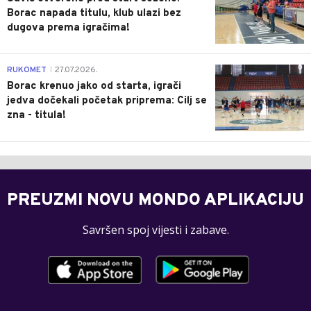
Borac napada titulu, klub ulazi bez
dugova prema igračima!
0
RUKOMET
27.07.2026.
|
Borac krenuo jako od starta, igrači
jedva dočekali početak priprema: Cilj se
zna - titula!
PREUZMI NOVU MONDO APLIKACIJU
Savršen spoj vijesti i zabave.