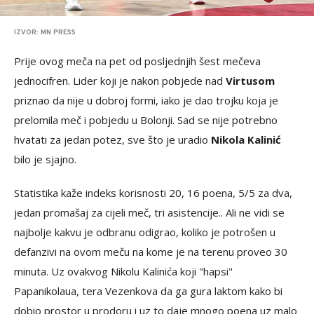
IZVOR: MN PRESS
Prije ovog meča na pet od posljednjih šest mečeva
jednocifren. Lider koji je nakon pobjede nad
Virtusom
priznao da nije u dobroj formi, iako je dao trojku koja je
prelomila meč i pobjedu u Bolonji. Sad se nije potrebno
hvatati za jedan potez, sve što je uradio
Nikola Kalinić
bilo je sjajno.
Statistika kaže indeks korisnosti 20, 16 poena, 5/5 za dva,
jedan promašaj za cijeli meč, tri asistencije.. Ali ne vidi se
najbolje kakvu je odbranu odigrao, koliko je potrošen u
defanzivi na ovom meču na kome je na terenu proveo 30
minuta. Uz ovakvog Nikolu Kalinića koji "hapsi"
Papanikolaua, tera Vezenkova da ga gura laktom kako bi
dobio prostor u prodoru i uz to daje mnogo poena uz malo