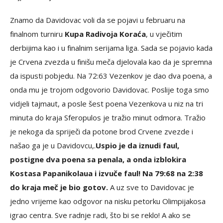
Znamo da Davidovac voli da se pojavi u februaru na
finalnom turniru
Kupa Radivoja Koraća
, u vječitim
derbijima kao i u finalnim serijama liga. Sada se pojavio kada
je Crvena zvezda u finišu meča djelovala kao da je spremna
da ispusti pobjedu. Na 72:63 Vezenkov je dao dva poena, a
onda mu je trojom odgovorio Davidovac. Poslije toga smo
vidjeli tajmaut, a posle šest poena Vezenkova u niz na tri
minuta do kraja Sferopulos je tražio minut odmora. Tražio
je nekoga da spriječi da potone brod Crvene zvezde i
našao ga je u Davidovcu,.
Uspio je da iznudi faul,
postigne dva poena sa penala, a onda izblokira
Kostasa Papanikolaua i izvuče faul! Na 79:68 na 2:38
do kraja meč je bio gotov.
A uz sve to Davidovac je
jedno vrijeme kao odgovor na nisku petorku Olimpijakosa
igrao centra. Sve radnje radi, što bi se reklo! A ako se