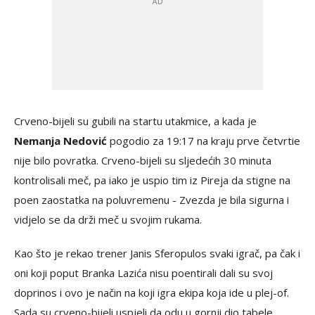
Crveno-bijeli su gubili na startu utakmice, a kada je
Nemanja Nedović
pogodio za 19:17 na kraju prve četvrtie
nije bilo povratka. Crveno-bijeli su sljedećih 30 minuta
kontrolisali meč, pa iako je uspio tim iz Pireja da stigne na
poen zaostatka na poluvremenu - Zvezda je bila sigurna i
vidjelo se da drži meč u svojim rukama.
Kao što je rekao trener Janis Sferopulos svaki igrač, pa čak i
oni koji poput Branka Lazića nisu poentirali dali su svoj
doprinos i ovo je način na koji igra ekipa koja ide u plej-of.
Sada su crveno-bijeli uspjeli da odu u gornji dio tabele