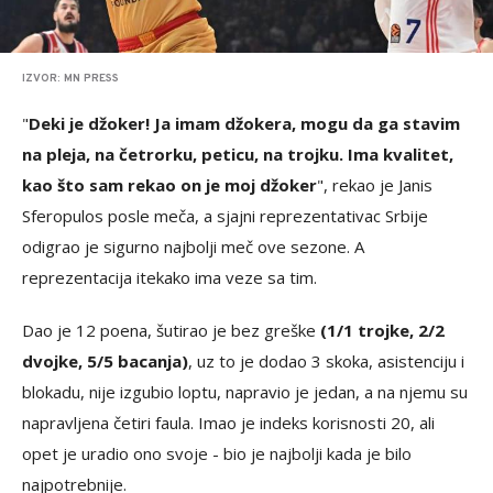
IZVOR: MN PRESS
"
Deki je džoker! Ja imam džokera, mogu da ga stavim
na pleja, na četrorku, peticu, na trojku. Ima kvalitet,
kao što sam rekao on je moj džoker
", rekao je Janis
Sferopulos posle meča, a sjajni reprezentativac Srbije
odigrao je sigurno najbolji meč ove sezone. A
reprezentacija itekako ima veze sa tim.
Dao je 12 poena, šutirao je bez greške
(1/1 trojke, 2/2
dvojke, 5/5 bacanja)
, uz to je dodao 3 skoka, asistenciju i
blokadu, nije izgubio loptu, napravio je jedan, a na njemu su
napravljena četiri faula. Imao je indeks korisnosti 20, ali
opet je uradio ono svoje - bio je najbolji kada je bilo
najpotrebnije.