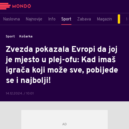
Naslovna
Najnovije
Info
Sport
Zabava
Magazin
M
Sport
Košarka
Zvezda pokazala Evropi da joj
je mjesto u plej-ofu: Kad imaš
igrača koji može sve, pobijede
se i najbolji!
14.12.2024. / 10:01