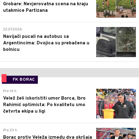
Grobare: Nevjerovatna scena na kraju
utakmice Partizana
0
22.07.2026.
Navijači pucali na autobus sa
Argentincima: Dvojica su prebačena u
bolnicu
FK BORAC
0
Pre 14 h
Velež želi iskoristiti umor Borca, Ibro
Rahimić optimista: Po kvalitetu smo
četvrta ekipa u ligi
0
Pre 23 h
Borac protiv Veleža između dva okršaja