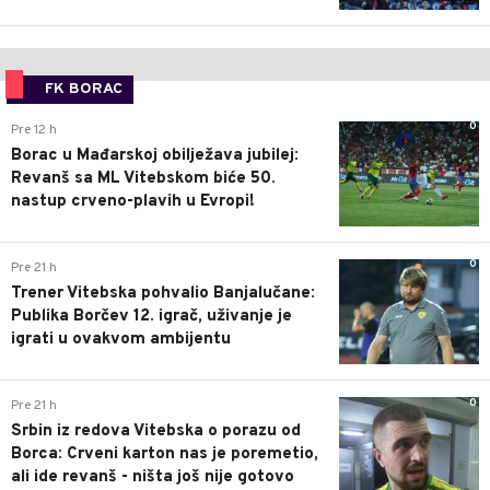
FK BORAC
0
Pre 12 h
Borac u Mađarskoj obilježava jubilej:
Revanš sa ML Vitebskom biće 50.
nastup crveno-plavih u Evropi!
0
Pre 21 h
Trener Vitebska pohvalio Banjalučane:
Publika Borčev 12. igrač, uživanje je
igrati u ovakvom ambijentu
0
Pre 21 h
Srbin iz redova Vitebska o porazu od
Borca: Crveni karton nas je poremetio,
ali ide revanš - ništa još nije gotovo