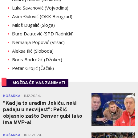
Luka Savanović (Vojvodina)
Asim Đulović (OKK Beograd)
Miloš Dugalić (Sloga)
Đuro Dautović (SPD Radnički)
Nemanja Popović (Vršac)
Aleksa Ilić (Sloboda)
Boris Bodrožić (Džoker)
Petar Grojić (Čačak)
MOŽDA ĆE VAS ZANIMATI
0
KOŠARKA
11.12.2024.
|
"Kad ja to uradim Jokiću, neki
padaju u nesvijest": Pešić
objasnio zašto Denver gubi iako
ima MVP-a!
0
KOŠARKA
10.12.2024.
|