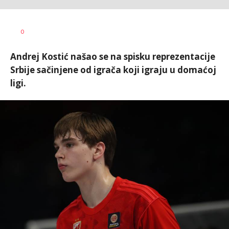
0
Andrej Kostić našao se na spisku reprezentacije
Srbije sačinjene od igrača koji igraju u domaćoj
ligi.