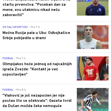
startu prvenstva: "Poseban dan za
mene, ovu utakmicu nikad neću
zaboraviti!"
0
OSTALI SPORTOVI
Pre 7 h
|
Moćna Rusija pala u Ubu: Odbojkašice
Srbije pobijedile u drami
0
FUDBAL
Pre 7 h
|
Olimpijakos hoće jednog od najvažnijih
igrača Zvezde: "Kontakt je već
uspostavljen"
0
FUDBAL
Pre 8 h
|
"Vlahović je još nezaposlen jer nije
postao što se očekivalo": Gazeta tvrdi
da Dušan možda čeka nemoguće