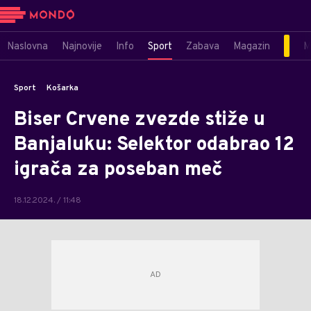
Naslovna
Najnovije
Info
Sport
Zabava
Magazin
M
Sport
Košarka
Biser Crvene zvezde stiže u
Banjaluku: Selektor odabrao 12
igrača za poseban meč
18.12.2024. / 11:48