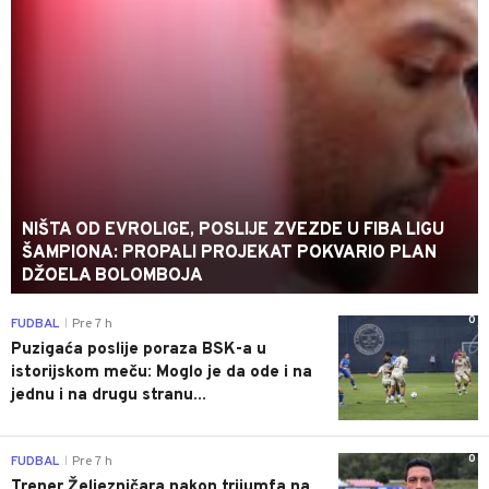
NIŠTA OD EVROLIGE, POSLIJE ZVEZDE U FIBA LIGU
ŠAMPIONA: PROPALI PROJEKAT POKVARIO PLAN
DŽOELA BOLOMBOJA
0
FUDBAL
Pre 7 h
|
Puzigaća poslije poraza BSK-a u
istorijskom meču: Moglo je da ode i na
jednu i na drugu stranu...
0
FUDBAL
Pre 7 h
|
Trener Željezničara nakon trijumfa na