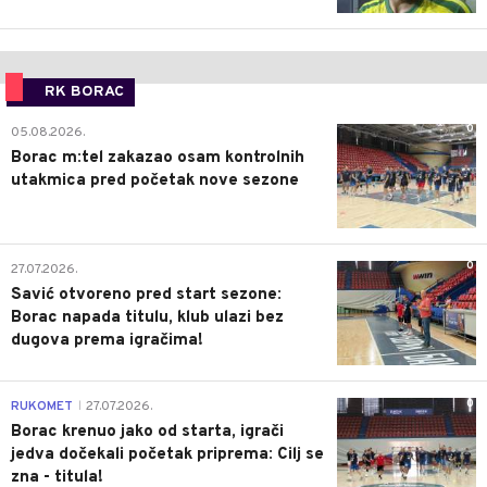
RK BORAC
0
05.08.2026.
Borac m:tel zakazao osam kontrolnih
utakmica pred početak nove sezone
0
27.07.2026.
Savić otvoreno pred start sezone:
Borac napada titulu, klub ulazi bez
dugova prema igračima!
0
RUKOMET
27.07.2026.
|
Borac krenuo jako od starta, igrači
jedva dočekali početak priprema: Cilj se
zna - titula!