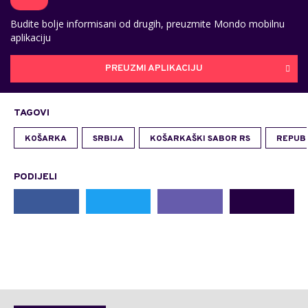
Budite bolje informisani od drugih, preuzmite Mondo mobilnu
aplikaciju
PREUZMI APLIKACIJU
TAGOVI
KOŠARKA
SRBIJA
KOŠARKAŠKI SABOR RS
REPUB
PODIJELI