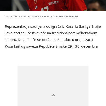
IZVOR: IVICA VESELINOV/© MN PRESS, ALL RIGHTS RESERVED
Reprezentacija sačinjena od igrača iz Košarkaške lige Srbije
i ove godine učestvovaće na tradicionalnom košarkaškom
saboru. Događaj će se održati u Banjaluci u organizaciji
Košarkaškog saveza Republike Srpske 29. i 30. decembra.