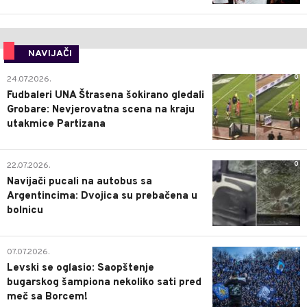
NAVIJAČI
0
24.07.2026.
Fudbaleri UNA Štrasena šokirano gledali
Grobare: Nevjerovatna scena na kraju
utakmice Partizana
0
22.07.2026.
Navijači pucali na autobus sa
Argentincima: Dvojica su prebačena u
bolnicu
1
07.07.2026.
Levski se oglasio: Saopštenje
bugarskog šampiona nekoliko sati pred
meč sa Borcem!