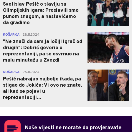
Svetislav Pešić o slavlju sa
Olimpijskih igara: Proslavili smo
punom snagom, a nastavićemo
da gradimo
0
KOŠARKA
28.11.2024.
|
"Ne znači da sam ja lošiji igrač od
drugih": Dobrić govorio o
reprezentaciji, pa se osvrnuo na
malu minutažu u Zvezdi
1
KOŠARKA
26.11.2024.
|
Pešić nabrajao najbolje ikada, pa
stigao do Jokića: Vi ovo ne znate,
ali kad se pojavi u
reprezentaciji...
Naše vijesti ne morate da provjeravate