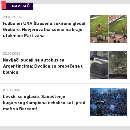
NAVIJAČI
0
24.07.2026.
Fudbaleri UNA Štrasena šokirano gledali
Grobare: Nevjerovatna scena na kraju
utakmice Partizana
0
22.07.2026.
Navijači pucali na autobus sa
Argentincima: Dvojica su prebačena u
bolnicu
1
07.07.2026.
Levski se oglasio: Saopštenje
bugarskog šampiona nekoliko sati pred
meč sa Borcem!