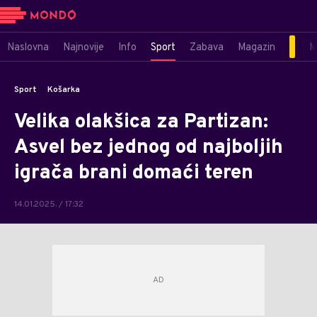
Naslovna
Najnovije
Info
Sport
Zabava
Magazin
M
Sport
Košarka
Velika olakšica za Partizan:
Asvel bez jednog od najboljih
igrača brani domaći teren
14.01.2025. / 17:32