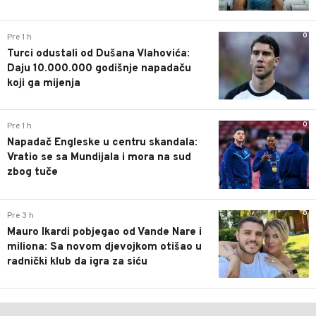
0
Pre 1 h
Turci odustali od Dušana Vlahovića:
Daju 10.000.000 godišnje napadaču
koji ga mijenja
0
Pre 1 h
Napadač Engleske u centru skandala:
Vratio se sa Mundijala i mora na sud
zbog tuče
0
Pre 3 h
Mauro Ikardi pobjegao od Vande Nare i
miliona: Sa novom djevojkom otišao u
radnički klub da igra za siću