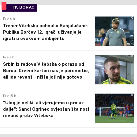
FK BORAC
0
Pre 6 h
Trener Vitebska pohvalio Banjalučane:
Publika Borčev 12. igrač, uživanje je
igrati u ovakvom ambijentu
0
Pre 7 h
Srbin iz redova Vitebska o porazu od
Borca: Crveni karton nas je poremetio,
ali ide revanš - ništa još nije gotovo
0
Pre 15 h
"Ulog je veliki, ali vjerujemo u prolaz
dalje": Sandi Ogrinec svjestan šta nosi
revanš protiv Vitebska