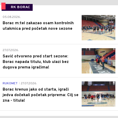
RK BORAC
0
05.08.2026.
Borac m:tel zakazao osam kontrolnih
utakmica pred početak nove sezone
0
27.07.2026.
Savić otvoreno pred start sezone:
Borac napada titulu, klub ulazi bez
dugova prema igračima!
0
RUKOMET
27.07.2026.
|
Borac krenuo jako od starta, igrači
jedva dočekali početak priprema: Cilj se
zna - titula!