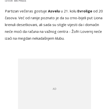
IZVOR: MN PREES
Partizan večeras gostuje
Asvelu
u 21. kolu
Evrolige
od 20
časova. Već od ranije poznato je da su crno-bijeli put Liona
krenuli desetkovani, ali sada su stigle vijesti da i domaćin
neće moći da računa na važnog centra - Žofri Lovernj neće
izaći na megdan nekadašnjem klubu.