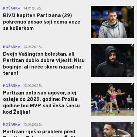
0
KOŠARKA
14.01.2025.
|
Bivši kapiten Partizana (29)
pokrenuo posao koji nema veze
sa košarkom
0
KOŠARKA
13.01.2025.
|
Dvejn Vašington bolestan, ali
Partizan dobio dobre vijesti: Nisu
boginje, ali neće skoro nazad na
teren!
0
KOŠARKA
13.01.2025.
|
Partizan potpisao ugovor, plej
ostaje do 2029. godine: Prošle
godine bio MVP, sad čeka šansu
kod Željka!
0
KOŠARKA
13.01.2025.
|
Partizan riješio problem pred