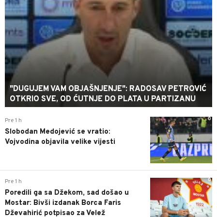
"DUGUJEM VAM OBJAŠNJENJE": RADOSAV PETROVIĆ
OTKRIO SVE, OD ĆUTNJE DO PLATA U PARTIZANU
0
Pre 1 h
Slobodan Medojević se vratio:
Vojvodina objavila velike vijesti
0
Pre 1 h
Poredili ga sa Džekom, sad došao u
Mostar: Bivši izdanak Borca Faris
Dževahirić potpisao za Velež