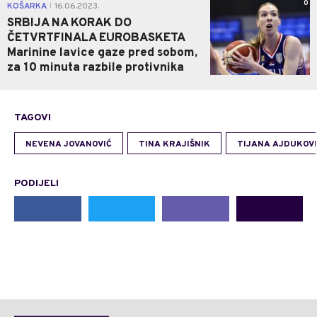
0
KOŠARKA
16.06.2023.
|
SRBIJA NA KORAK DO
ČETVRTFINALA EUROBASKETA
Marinine lavice gaze pred sobom,
za 10 minuta razbile protivnika
TAGOVI
NEVENA JOVANOVIĆ
TINA KRAJIŠNIK
TIJANA AJDUKOV
PODIJELI