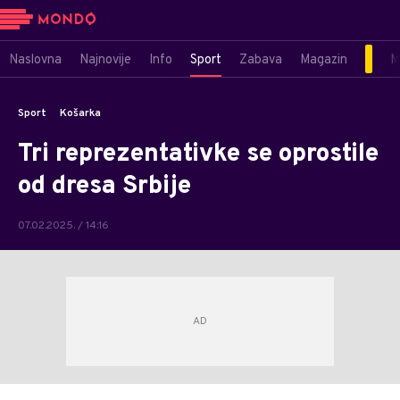
Naslovna
Najnovije
Info
Sport
Zabava
Magazin
M
Sport
Košarka
Tri reprezentativke se oprostile
od dresa Srbije
07.02.2025. / 14:16