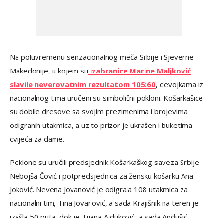
Na poluvremenu senzacionalnog meča Srbije i Sjeverne
Makedonije, u kojem su
izabranice Marine Maljković
slavile neverovatnim rezultatom 105:60
, devojkama iz
nacionalnog tima uručeni su simbolični pokloni. Košarkašice
su dobile dresove sa svojim prezimenima i brojevima
odigranih utakmica, a uz to prizor je ukrašen i buketima
cvijeća za dame.
Poklone su uručili predsjednik Košarkaškog saveza Srbije
Nebojša Čović i potpredsjednica za žensku košarku Ana
Joković. Nevena Jovanović je odigrala 108 utakmica za
nacionalni tim, Tina Jovanović, a sada Krajišnik na teren je
izašla 50 puta, dok je Tijana Ajduković, a sada Anđušić