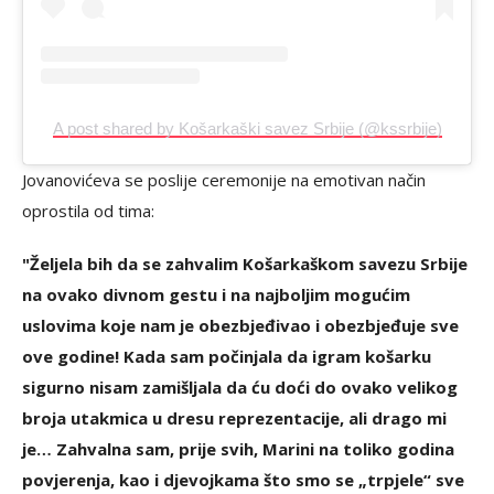
A post shared by Košarkaški savez Srbije (@kssrbije)
Jovanovićeva se poslije ceremonije na emotivan način
oprostila od tima:
"Željela bih da se zahvalim Košarkaškom savezu Srbije
na ovako divnom gestu i na najboljim mogućim
uslovima koje nam je obezbjeđivao i obezbjeđuje sve
ove godine! Kada sam počinjala da igram košarku
sigurno nisam zamišljala da ću doći do ovako velikog
broja utakmica u dresu reprezentacije, ali drago mi
je… Zahvalna sam, prije svih, Marini na toliko godina
povjerenja, kao i djevojkama što smo se „trpjele“ sve