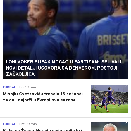
LONI VOKER BI IPAK MOGAO U PARTIZAN: ISPLIVALI
NOVI DETALJI UGOVORA SA DENVEROM, POSTOJI
ZAČKOLJICA
0
FUDBAL
Pre 19 min
|
Mihajlu Cvetkoviću trebalo 16 sekundi
za gol, najbrži u Evropi ove sezone
0
FUDBAL
Pre 39 min
|