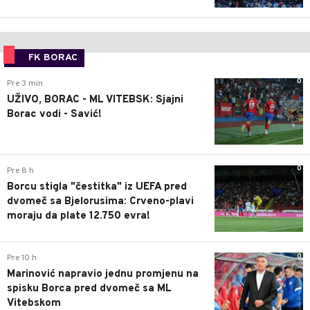
FK BORAC
0
Pre 3 min
UŽIVO, BORAC - ML VITEBSK: Sjajni
Borac vodi - Savić!
0
Pre 8 h
Borcu stigla "čestitka" iz UEFA pred
dvomeč sa Bjelorusima: Crveno-plavi
moraju da plate 12.750 evra!
0
Pre 10 h
Marinović napravio jednu promjenu na
spisku Borca pred dvomeč sa ML
Vitebskom