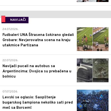
NAVIJAČI
0
24.07.2026.
Fudbaleri UNA Štrasena šokirano gledali
Grobare: Nevjerovatna scena na kraju
utakmice Partizana
0
22.07.2026.
Navijači pucali na autobus sa
Argentincima: Dvojica su prebačena u
bolnicu
1
07.07.2026.
Levski se oglasio: Saopštenje
bugarskog šampiona nekoliko sati pred
meč sa Borcem!