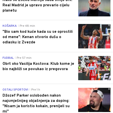
Kako se Žozeu Murinju sada smije brk:
Real Madrid je upravo prevario cijelu
planetu
0
KOŠARKA
Pre 48 min
|
"Bio sam kod kuće kada su se oprostili
od mene": Kenan otvorio dušu o
odlasku iz Zvezde
0
FUDBAL
Pre 57 min
|
Obrt oko Vasilija Kostova: Klub kome je
bio najbliži se povukao iz pregovora
0
OSTALI SPORTOVI
Pre 1 h
|
Džozef Parker oslobođen nakon
najsmješnijeg objašnjenja za doping:
"Nisam ja koristio kokain, prenijeli su
mi"