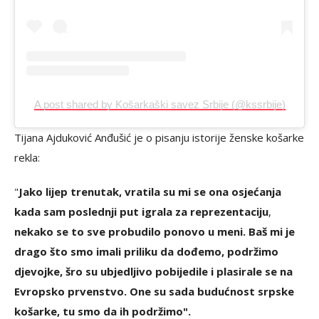
A post shared by Košarkaški savez Srbije (@kssrbije)
Tijana Ajduković Anđušić je o pisanju istorije ženske košarke
rekla:
"
Jako lijep trenutak, vratila su mi se ona osjećanja
kada sam poslednji put igrala za reprezentaciju
,
nekako se to sve probudilo ponovo u meni. Baš mi je
drago što smo imali priliku da dođemo, podržimo
djevojke, šro su ubjedljivo pobijedile i plasirale se na
Evropsko prvenstvo. One su sada budućnost srpske
košarke, tu smo da ih podržimo".