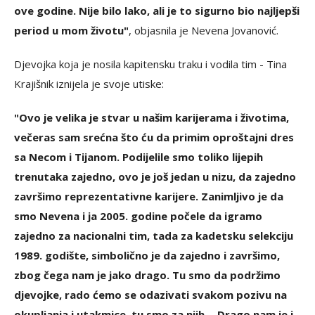
ove godine. Nije bilo lako, ali je to sigurno bio najljepši
period u mom životu"
, objasnila je Nevena Jovanović.
Djevojka koja je nosila kapitensku traku i vodila tim - Tina
Krajišnik iznijela je svoje utiske:
"Ovo je velika je stvar u našim karijerama i životima,
večeras sam srećna što ću da primim oproštajni dres
sa Necom i Tijanom. Podijelile smo toliko lijepih
trenutaka zajedno, ovo je još jedan u nizu, da zajedno
završimo reprezentativne karijere. Zanimljivo je da
smo Nevena i ja 2005. godine počele da igramo
zajedno za nacionalni tim, tada za kadetsku selekciju
1989. godište, simbolično je da zajedno i završimo,
zbog čega nam je jako drago. Tu smo da podržimo
djevojke, rado ćemo se odazivati svakom pozivu na
okupljanja i utakmice, tu smo za njih… Drago nam je i