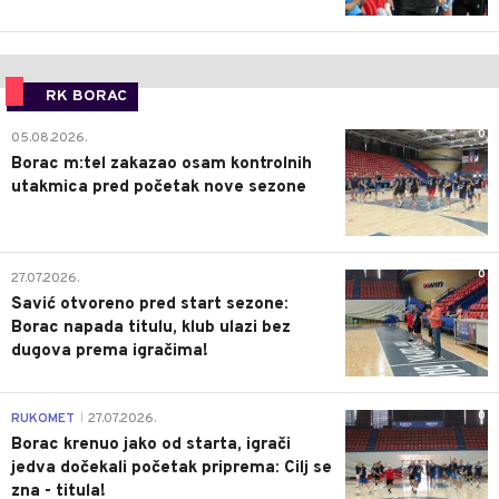
RK BORAC
0
05.08.2026.
Borac m:tel zakazao osam kontrolnih
utakmica pred početak nove sezone
0
27.07.2026.
Savić otvoreno pred start sezone:
Borac napada titulu, klub ulazi bez
dugova prema igračima!
0
RUKOMET
27.07.2026.
|
Borac krenuo jako od starta, igrači
jedva dočekali početak priprema: Cilj se
zna - titula!