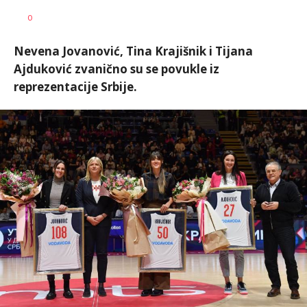
Dragan
AUTOR
0
Šutvić
Nevena Jovanović, Tina Krajišnik i Tijana
Ajduković zvanično su se povukle iz
reprezentacije Srbije.