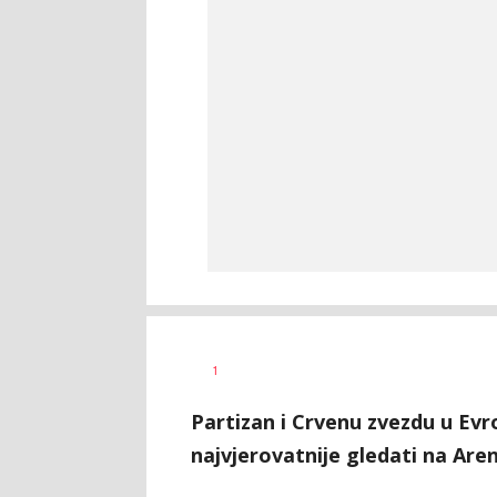
Dragan
AUTOR
1
Šutvić
Partizan i Crvenu zvezdu u Evr
najvjerovatnije gledati na Are