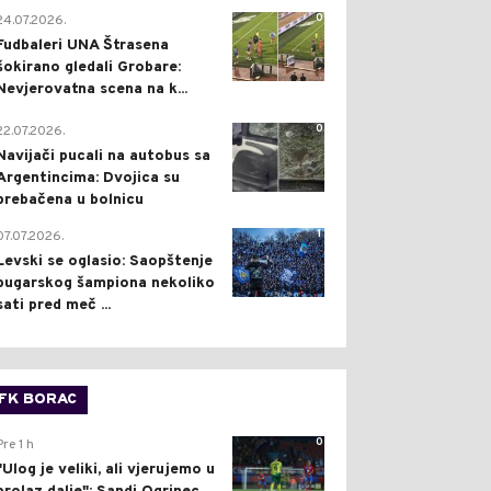
0
24.07.2026.
Fudbaleri UNA Štrasena
šokirano gledali Grobare:
Nevjerovatna scena na k...
0
22.07.2026.
Navijači pucali na autobus sa
Argentincima: Dvojica su
prebačena u bolnicu
1
07.07.2026.
Levski se oglasio: Saopštenje
bugarskog šampiona nekoliko
sati pred meč ...
FK BORAC
0
Pre 1 h
"Ulog je veliki, ali vjerujemo u