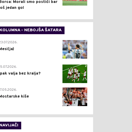
Borca: Morali smo postići bar
još jedan gol
KOLUMNA - NEBOJŠA ŠATARA
0
23.07.2026.
Mesi(ja)
2
15.07.2026.
Ipak valja bez kralja?
0
17.05.2026.
Mostarske kiše
NAVIJAČI