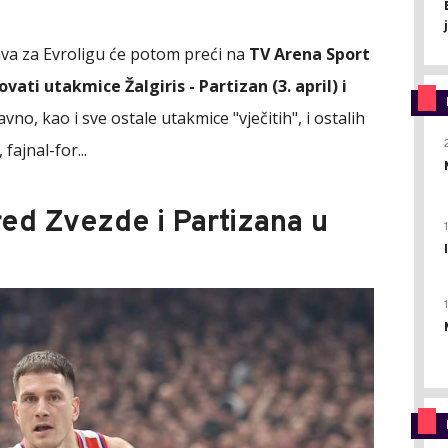
va za Evroligu će potom preći na
TV Arena Sport
ati utakmice Žalgiris - Partizan (3. april) i
no, kao i sve ostale utakmice "vječitih", i ostalih
fajnal-for...
ed Zvezde i Partizana u