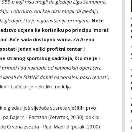
i na SBB-u koji nisu mogli da gledaju Ligu šampiona,
aju. I obrnuto, oni koji nisu mogli da gledaju
a gledaju. I to je najdrastičnija promjena.
Neće
 sredstvo ucjene ka korisniku po principu 'moraš
dao'. Biće sada dostupno svima. Za Arenu
 postati jedan veliki profitni centar i
ne stranog sportskog sadržaja, što me je i
 prihod i od naknade od kablovskih operatera,
 kanali će faktički dobiti nacionalnu pokrivenost",
imir Lučić prije nekoliko nedelja.
e gledati još sljedeće susrete vječitih: prvo
, pa Bajern - Partizan (četvrtak, 20.30), dok bi
de Crvena zvezda - Real Madrid (petak, 20.00).