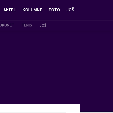
M:TEL
KOLUMNE
FOTO
JOŠ
UKOMET
TENIS
JOŠ