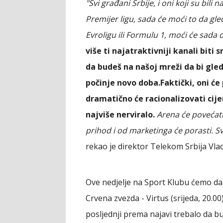
"Svi građani Srbije, i oni koji su bil
Premijer ligu, sada će moći to da gled
Evroligu ili Formulu 1, moći će sada d
više ti najatraktivniji kanali biti
da budeš na našoj mreži da bi gle
počinje novo doba.
Faktički, oni će
dramatično će racionalizovati cije
najviše nerviralo.
Arena će povećati
prihod i od marketinga će porasti. Svi
rekao je direktor Telekom Srbija Vlad
Ove nedjelje na Sport Klubu ćemo dakl
Crvena zvezda - Virtus (srijeda, 20.00)
posljednji prema najavi trebalo da bu