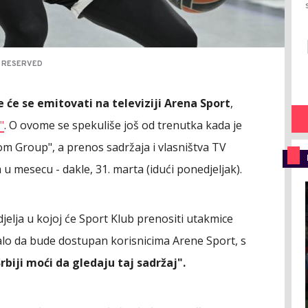
S RESERVED
 će se emitovati na televiziji Arena Sport
,
"
. O ovome se spekuliše još od trenutka kada je
m Group", a prenos sadržaja i vlasništva TV
u mesecu - dakle, 31. marta (idući ponedjeljak).
djelja u kojoj će Sport Klub prenositi utakmice
alo da bude dostupan korisnicima Arene Sport, s
Srbiji moći da gledaju taj sadržaj".