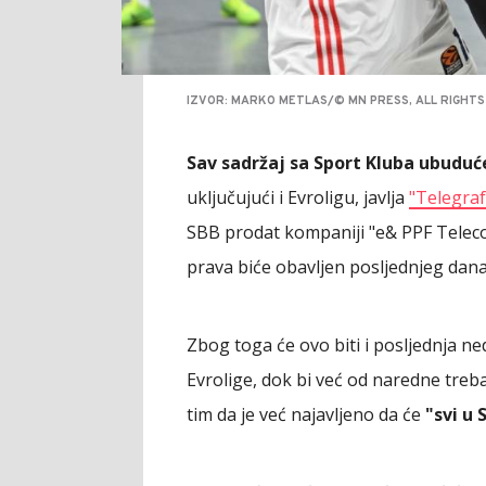
IZVOR: MARKO METLAS/© MN PRESS, ALL RIGHT
Sav sadržaj sa Sport Kluba ubuduće
uključujući i Evroligu, javlja
"Telegraf
SBB prodat kompaniji "e& PPF Teleco
prava biće obavljen posljednjeg dana 
Zbog toga će ovo biti i posljednja ne
Evrolige, dok bi već od naredne treb
tim da je već najavljeno da će
"svi u 