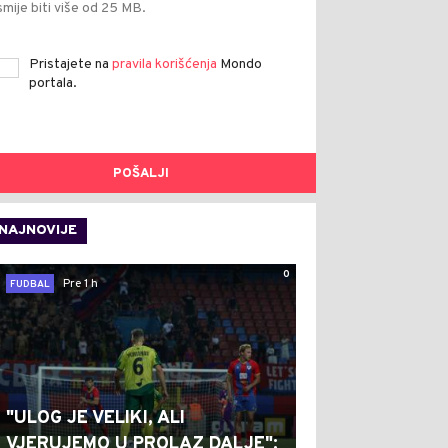
smije biti više od 25 MB.
Pristajete na
pravila korišćenja
Mondo
portala.
POŠALJI
NAJNOVIJE
0
Pre 1 h
FUDBAL
"ULOG JE VELIKI, ALI
VJERUJEMO U PROLAZ DALJE":