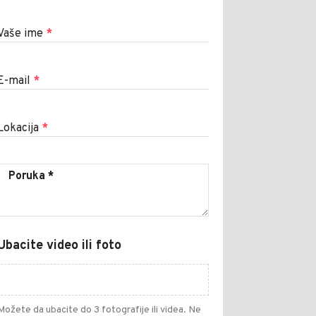
Vaše ime
*
E-mail
*
Lokacija
*
Ubacite video ili foto
Možete da ubacite do 3 fotografije ili videa. Ne