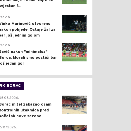
prolaz dalje": Sandi Ogrinec
svjestan š...
0
Pre 2 h
Vinko Marinović otvoreno
nakon pobjede: Ostaje žal za
bar još jednim golom
0
Pre 2 h
Savić nakon "minimalca"
Borca: Morali smo postići bar
još jedan gol
RK BORAC
0
05.08.2026.
Borac m:tel zakazao osam
kontrolnih utakmica pred
početak nove sezone
0
27.07.2026.