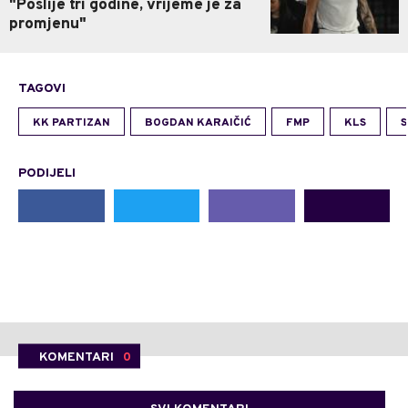
"Poslije tri godine, vrijeme je za
promjenu"
TAGOVI
KK PARTIZAN
BOGDAN KARAIČIĆ
FMP
KLS
S
PODIJELI
KOMENTARI
0