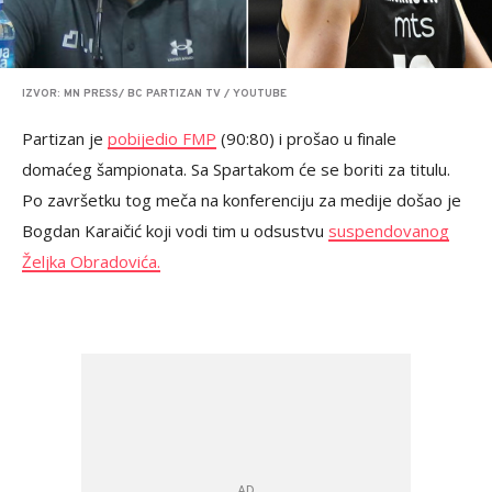
IZVOR: MN PRESS/ BC PARTIZAN TV / YOUTUBE
Partizan je
pobijedio FMP
(90:80) i prošao u finale
domaćeg šampionata. Sa Spartakom će se boriti za titulu.
Po završetku tog meča na konferenciju za medije došao je
Bogdan Karaičić koji vodi tim u odsustvu
suspendovanog
Željka Obradovića.