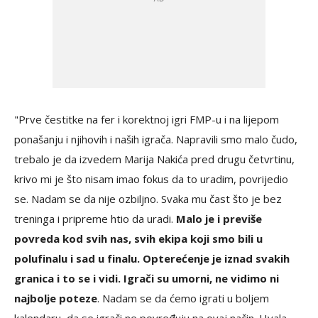
"Prve čestitke na fer i korektnoj igri FMP-u i na lijepom
ponašanju i njihovih i naših igrača. Napravili smo malo čudo,
trebalo je da izvedem Marija Nakića pred drugu četvrtinu,
krivo mi je što nisam imao fokus da to uradim, povrijedio
se. Nadam se da nije ozbiljno. Svaka mu čast što je bez
treninga i pripreme htio da uradi.
Malo je i previše
povreda kod svih nas, svih ekipa koji smo bili u
polufinalu i sad u finalu. Opterećenje je iznad svakih
granica i to se i vidi. Igrači su umorni, ne vidimo ni
najbolje poteze
. Nadam se da ćemo igrati u boljem