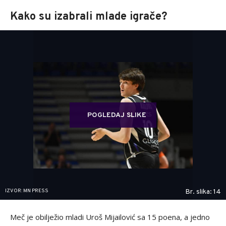
Kako su izabrali mlade igrače?
POGLEDAJ SLIKE
IZVOR: MN PRESS
Br. slika: 14
Meč je obilježio mladi Uroš Mijailović sa 15 poena, a jedno