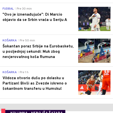
0
FUDBAL
Pre 30 min
|
"Ovo je iznenađujuće": Di Marcio
objavio da se Srbin vraća u Seriju A
0
KOŠARKA
Pre 50 min
|
Šokantan poraz Srbije na Eurobasketu,
u posljednjoj sekundi: Muk zbog
nevjerovatnog koša Rumuna
0
KOŠARKA
Pre 1 h
|
Vildoza otvorio dušu po dolasku u
Partizan! Bivši as Zvezde iskreno o
šokantnom transferu u Humsku!