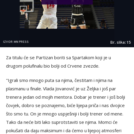
IZVOR: MN PRESS
Br. slika: 15
Za titulu će se Partizan boriti sa Spartakom koji je u
drugom polufinalu bio bolji od Crvene zvezde.
"Igrali smo mnogo puta sa njima, čestitam i njima na
plasmanu u finale. Vlada Jovanović je uz Željka i još par
trenera jedan od mojih mentora. Dobar je trener i još bolji
čovjek, dobro se poznajemo, biće lijepa priča i nas dvojice
što smo tu. On je mnogo uspješniji i bolji trener od mene.
Tako da neće biti lako suprotstaviti se njima. Momci će
pokušati da daju maksimum i da ćemo u lijepoj atmosferi