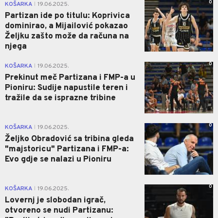
0
KOŠARKA
19.06.2025.
|
Partizan ide po titulu: Koprivica
dominirao, a Mijailović pokazao
Željku zašto može da računa na
njega
0
KOŠARKA
19.06.2025.
|
Prekinut meč Partizana i FMP-a u
Pioniru: Sudije napustile teren i
tražile da se isprazne tribine
0
KOŠARKA
19.06.2025.
|
Željko Obradović sa tribina gleda
"majstoricu" Partizana i FMP-a:
Evo gdje se nalazi u Pioniru
0
KOŠARKA
19.06.2025.
|
Lovernj je slobodan igrač,
otvoreno se nudi Partizanu: