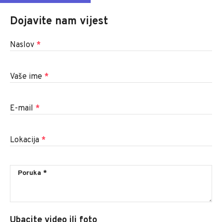
Dojavite nam vijest
Naslov
*
Vaše ime
*
E-mail
*
Lokacija
*
Ubacite video ili foto