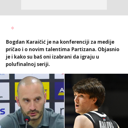
Bojan
AUTOR
0
Jakovljević
Bogdan Karaičić je na konferenciji za medije
pričao i o novim talentima Partizana. Objasnio
je i kako su baš oni izabrani da igraju u
polufinalnoj seriji.