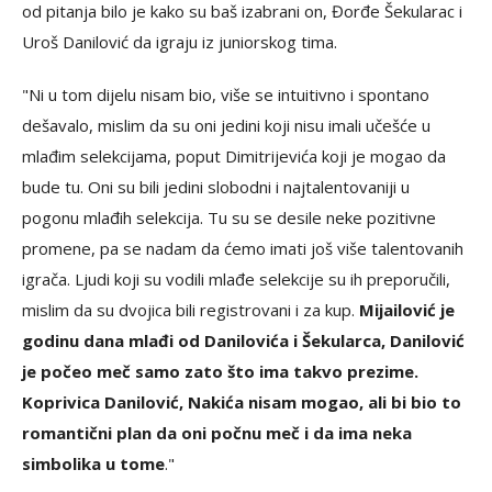
od pitanja bilo je kako su baš izabrani on, Đorđe Šekularac i
Uroš Danilović da igraju iz juniorskog tima.
"Ni u tom dijelu nisam bio, više se intuitivno i spontano
dešavalo, mislim da su oni jedini koji nisu imali učešće u
mlađim selekcijama, poput Dimitrijevića koji je mogao da
bude tu. Oni su bili jedini slobodni i najtalentovaniji u
pogonu mlađih selekcija. Tu su se desile neke pozitivne
promene, pa se nadam da ćemo imati još više talentovanih
igrača. Ljudi koji su vodili mlađe selekcije su ih preporučili,
mislim da su dvojica bili registrovani i za kup.
Mijailović je
godinu dana mlađi od Danilovića i Šekularca, Danilović
je počeo meč samo zato što ima takvo prezime.
Koprivica Danilović, Nakića nisam mogao, ali bi bio to
romantični plan da oni počnu meč i da ima neka
simbolika u tome
."