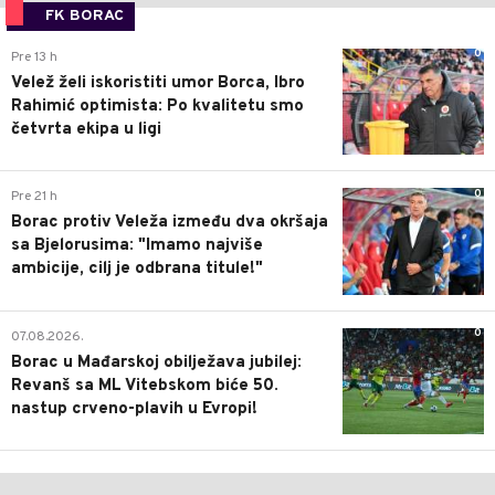
FK BORAC
0
Pre 13 h
Velež želi iskoristiti umor Borca, Ibro
Rahimić optimista: Po kvalitetu smo
četvrta ekipa u ligi
0
Pre 21 h
Borac protiv Veleža između dva okršaja
sa Bjelorusima: "Imamo najviše
ambicije, cilj je odbrana titule!"
0
07.08.2026.
Borac u Mađarskoj obilježava jubilej:
Revanš sa ML Vitebskom biće 50.
nastup crveno-plavih u Evropi!