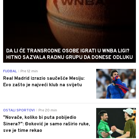
DA LI ĆE TRANSRODNE OSOBE IGRATI U WNBA LIGI?
HITNO SAZVALA RADNU GRUPU DA DONESE ODLUKU
0
FUDBAL
Pre 12 min
|
Real Madrid izrazio saučešće Mesiju:
Evo zašto je najveći klub na svijetu
0
OSTALI SPORTOVI
Pre 20 min
|
"Novače, koliko bi puta pobijedio
Sinera?": Đoković je samo raširio ruke,
sve je time rekao