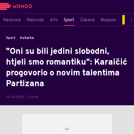
Naslovna
Najnovije
Info
Sport
Zabava
Magazin
M
Sport
Košarka
"Oni su bili jedini slobodni,
htjeli smo romantiku": Karaičić
progovorio o novim talentima
Partizana
19.06.2025. / 23:06