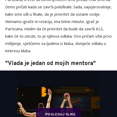
ćemo pričati kada se završi polufinale. Sada, najvjerovatnije,
kako smo ušli u finale, da je prioritet da ostane ovdje.
Nemamo igrače ni rotaciju, ima bitne minute, igrač je
Partizana, mislim da će prioritet da bude da završi KLS,
kako će to uticati, to je njihova odluka. Ovo pričam više prvo
mišljenje, sješćemo sa ljudima iz kluba, donijeće odluku u
interesu kluba.
"Vlada je jedan od mojih mentora"
POGLEDAJ SLIKE