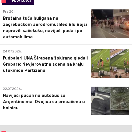
NAVIJAČI
0
Pre 20 h
Brutalna tuča huligana na
zagrebačkom aerodromu! Bed Blu Bojsi
napravili sačekušu, navijači padali po
automobilima
0
24.07.2026.
Fudbaleri UNA Štrasena šokirano gledali
Grobare: Nevjerovatna scena na kraju
utakmice Partizana
0
22.07.2026.
Navijači pucali na autobus sa
Argentincima: Dvojica su prebačena u
bolnicu