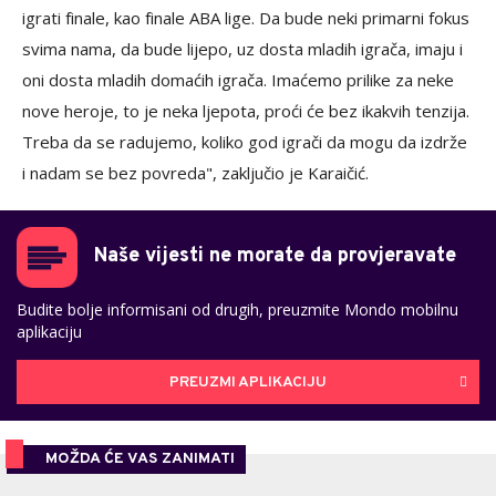
igrati finale, kao finale ABA lige. Da bude neki primarni fokus
svima nama, da bude lijepo, uz dosta mladih igrača, imaju i
oni dosta mladih domaćih igrača. Imaćemo prilike za neke
nove heroje, to je neka ljepota, proći će bez ikakvih tenzija.
Treba da se radujemo, koliko god igrači da mogu da izdrže
i nadam se bez povreda", zaključio je Karaičić.
Naše vijesti ne morate da provjeravate
Budite bolje informisani od drugih, preuzmite Mondo mobilnu
aplikaciju
PREUZMI APLIKACIJU
MOŽDA ĆE VAS ZANIMATI