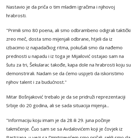
Nastavio je da priča o tim mladim igračima i njihovoj
hrabrosti.
"Primili smo 80 poena, ali smo odbrambeno odigrali taktički
zreo meč, dosta smo mijenjali odbrane, htjeli da iz
izbacimo iz napadačkog ritma, pokušali smo da nađemo
prednosti u napadu i iz toga je Mijailović ostajao sam na
šutu za tri, Šekularac takođe, kapa dole na hrabrosti koju su
demonstrirali. Nadam se da ćemo uspjeti da iskoristimo
njihov talent i za budućnost."
Mitar Bošnjaković trebalo je da se pridruži reprezentaciji
Srbije do 20 godina, ali se sada situacija mijenja...
"Informaciju koju imam je da 28 ili 29. juna počinje
takmičenje. Čuo sam se sa Avdalovićem koji je čovjek iz
Partizana, u vezi sa Dimitrijevićem smo pričali, rekli smo da