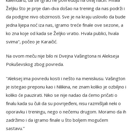
kalendaru, da se igrači ne povređuju na ovaj način. Hvala
Željku što je prije dan-dva došao na trening da nas podrži i
da podigne nivo obzirnosti. Sve je na kraju uslovilo da bude
jedna lijepa noć iza nas, igramo treće finale ove sezone, a
ko zna koje od kada se Željko vratio. Hvala publici, hvala
svima", počeo je Karaičić.
Na ovom meču nije bilo ni Dvejna Vašingtona ni Alekseja
Pokuševskog zbog povreda.
"Aleksej ima povredu kosti i nešto na meniskusu. Vašington
je istegao preponu kao i Nilikina, ne znam koliko je ozbiljno i
koliko će pauzirati. Niko se nije nadao da ćemo pričati o
finalu kada su čuli da su povrijeđeni, nisu razmišljali neki o
oporavku i treningu, nego o nečemu drugom. Moramo da ih
zadržimo i da igramo finale u što boljem mogućem
sastavu."