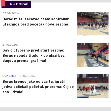
RK BORAC
0
05.08.2026.
Borac m:tel zakazao osam kontrolnih
utakmica pred početak nove sezone
0
27.07.2026.
Savić otvoreno pred start sezone:
Borac napada titulu, klub ulazi bez
dugova prema igračima!
0
RUKOMET
27.07.2026.
|
Borac krenuo jako od starta, igrači
jedva dočekali početak priprema: Cilj se
zna - titula!