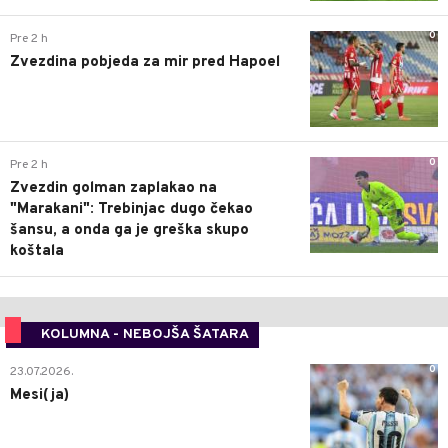
0
Pre 2 h
Zvezdina pobjeda za mir pred Hapoel
0
Pre 2 h
Zvezdin golman zaplakao na
"Marakani": Trebinjac dugo čekao
šansu, a onda ga je greška skupo
koštala
KOLUMNA - NEBOJŠA ŠATARA
0
23.07.2026.
Mesi(ja)