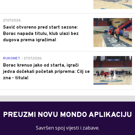
0
27.07.2026.
Savić otvoreno pred start sezone:
Borac napada titulu, klub ulazi bez
dugova prema igračima!
0
RUKOMET
27.07.2026.
|
Borac krenuo jako od starta, igrači
jedva dočekali početak priprema: Cilj se
zna - titula!
PREUZMI NOVU MONDO APLIKACIJU
Savršen spoj vijesti i zabave.