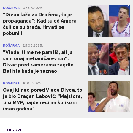
0
KOŠARKA
08.06.2025.
|
"Divac laže za Dražena, to je
propaganda": Kad su od Amera
čuli da su braća, Hrvati se
pobunili
0
KOŠARKA
25.05.2025.
|
"Vlade, ti me ne pamtiš, ali ja
sam onaj mehaničarev sin":
Divac pred kamerama zagrlio
Batista kada je saznao
0
KOŠARKA
10.05.2025.
|
Ovaj klinac pored Vlade Divca, to
je bio Dragan Labović: "Majstore,
ti si MVP, hajde reci im koliko si
imao godina"
TAGOVI