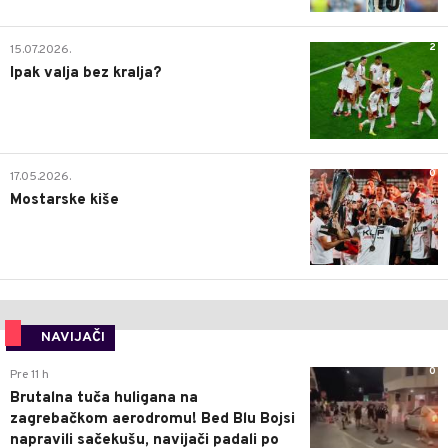
2
15.07.2026.
Ipak valja bez kralja?
0
17.05.2026.
Mostarske kiše
NAVIJAČI
0
Pre 11 h
Brutalna tuča huligana na
zagrebačkom aerodromu! Bed Blu Bojsi
napravili sačekušu, navijači padali po