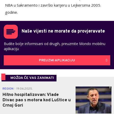
NBA u Sakramento i završio karijeru u Lejkersima 2005.
godine.
Naše vijesti ne morate da provjeravate
Budite bolje informisani od drugih, preuzmite Mondo mobilnu
aplikaciju
PREUZMI APLIKACIJU
MOŽDA ĆE VAS ZANIMATI
0
REGION
19.06.2025.
|
Hitno hospitalizovan: Vlade
Divac pao s motora kod Luštice u
Crnoj Gori