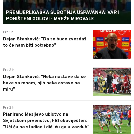
PREMIJERLIGAŠKA SUBOTNJA USPAVANKA: VAR I
PONIŠTENI GOLOVI - MREŽE MIROVALE
0
Pre 1 h
Dejan Stanković: "Da se bude zvezdaš,
to će nam biti potrebno"
0
Pre 2 h
Dejan Stanković: "Neka nastave da se
bave sa mnom, njih neka ostave na
miru"
0
Pre 2 h
Planirano Mesijevo ubistvo na
Svjetskom prvenstvu, FBI obaviješten:
"Ući ću na stadion i dići ću ga u vazduh"