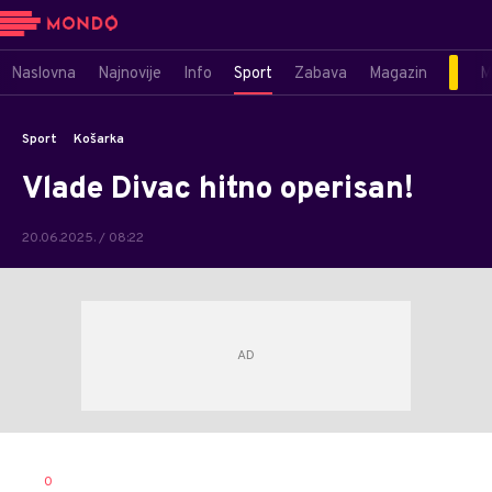
Naslovna
Najnovije
Info
Sport
Zabava
Magazin
M
Sport
Košarka
Vlade Divac hitno operisan!
20.06.2025. / 08:22
Bojan
AUTOR
0
Jakovljević