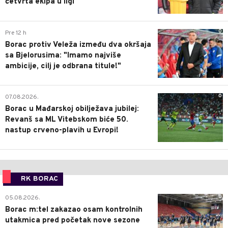
četvrta ekipa u ligi
0
Pre 12 h
Borac protiv Veleža između dva okršaja
sa Bjelorusima: "Imamo najviše
ambicije, cilj je odbrana titule!"
0
07.08.2026.
Borac u Mađarskoj obilježava jubilej:
Revanš sa ML Vitebskom biće 50.
nastup crveno-plavih u Evropi!
RK BORAC
0
05.08.2026.
Borac m:tel zakazao osam kontrolnih
utakmica pred početak nove sezone