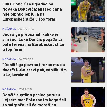
Luka Dončić se ugledao na
Novaka Đokovića: Mjesec dana
nije pipnuo loptu, a na
Eurobasket stiže u top formi
0
KOŠARKA
26.07.2025.
|
Jedva ga prepoznali koliko je
smršao: Luka Dončić pogađa sa
pola terena, na Eurobasket stiže
u top formi
0
KOŠARKA
20.07.2025.
|
"Dončić ga pozvao i rekao mu da
dođe": Luka pravi pobjednički tim
u Lejkersima!
0
KOŠARKA
17.07.2025.
|
Dončić suptilno poslao poruku
Lejkersima: Pokazao im koga želi
za saigrača, ali će morati da