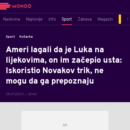
Naslovna
Najnovije
Info
Sport
Zabava
Magazin
M
Sport
Košarka
Ameri lagali da je Luka na
lijekovima, on im začepio usta:
Iskoristio Novakov trik, ne
mogu da ga prepoznaju
28.07.2025. / 22:42