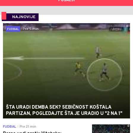
POŠALJI
NAJNOVIJE
0
Pre 5 min
FUDBAL
ŠTA URADI DEMBA SEK? SEBIČNOST KOŠTALA
PARTIZAN, POGLEDAJTE ŠTA JE URADIO U "2 NA 1"
0
FUDBAL
Pre 21 min
|