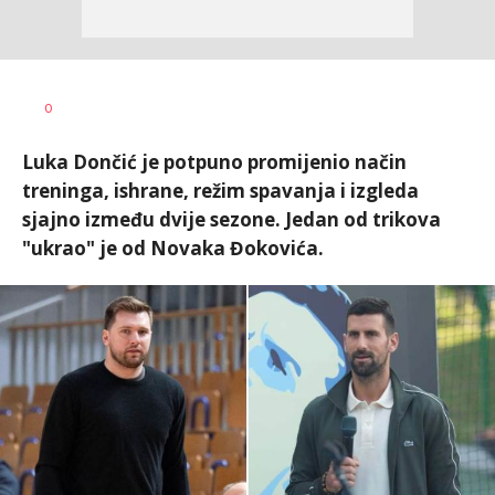
Bojan
AUTOR
0
Jakovljević
Luka Dončić je potpuno promijenio način
treninga, ishrane, režim spavanja i izgleda
sjajno između dvije sezone. Jedan od trikova
"ukrao" je od Novaka Đokovića.