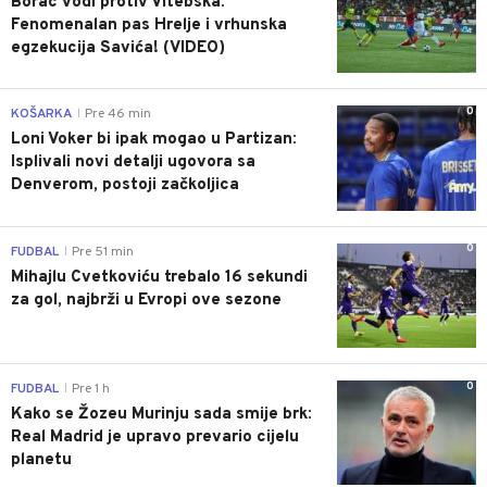
Borac vodi protiv Vitebska:
Fenomenalan pas Hrelje i vrhunska
egzekucija Savića! (VIDEO)
0
KOŠARKA
Pre 46 min
|
Loni Voker bi ipak mogao u Partizan:
Isplivali novi detalji ugovora sa
Denverom, postoji začkoljica
0
FUDBAL
Pre 51 min
|
Mihajlu Cvetkoviću trebalo 16 sekundi
za gol, najbrži u Evropi ove sezone
0
FUDBAL
Pre 1 h
|
Kako se Žozeu Murinju sada smije brk:
Real Madrid je upravo prevario cijelu
planetu