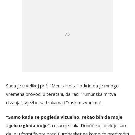
Sada je u velikoj priči "Men's Helta" otkrio da je mnogo
vremena provodi u teretani, da radi "rumunska mrtva
dizanja", vježbe sa trakama i "ruskim zvonima".
"Samo kada se pogleda vizuelno, rekao bih da moje
tijelo izgleda bolje"
, rekao je Luka Dončić koji djeluje kao
da je u formi života pred Eurobasket na kome će predvoditi