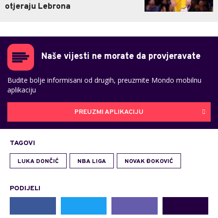
otjeraju Lebrona
Naše vijesti ne morate da provjeravate
Budite bolje informisani od drugih, preuzmite Mondo mobilnu
aplikaciju
PREUZMI APLIKACIJU
TAGOVI
LUKA DONČIĆ
NBA LIGA
NOVAK ĐOKOVIĆ
PODIJELI