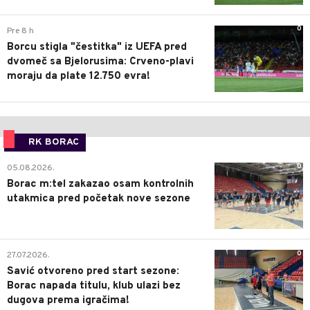
0
Pre 8 h
Borcu stigla "čestitka" iz UEFA pred
dvomeč sa Bjelorusima: Crveno-plavi
moraju da plate 12.750 evra!
RK BORAC
0
05.08.2026.
Borac m:tel zakazao osam kontrolnih
utakmica pred početak nove sezone
0
27.07.2026.
Savić otvoreno pred start sezone:
Borac napada titulu, klub ulazi bez
dugova prema igračima!