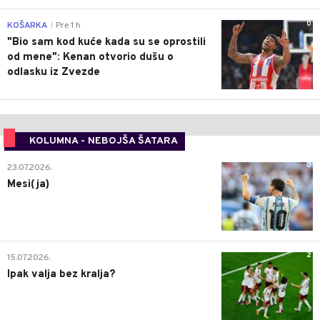
0
KOŠARKA
Pre 1 h
|
"Bio sam kod kuće kada su se oprostili
od mene": Kenan otvorio dušu o
odlasku iz Zvezde
KOLUMNA - NEBOJŠA ŠATARA
0
23.07.2026.
Mesi(ja)
2
15.07.2026.
Ipak valja bez kralja?