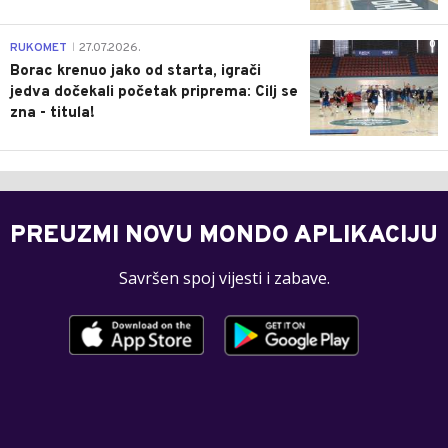
0
RUKOMET
27.07.2026.
|
Borac krenuo jako od starta, igrači
jedva dočekali početak priprema: Cilj se
zna - titula!
PREUZMI NOVU MONDO APLIKACIJU
Savršen spoj vijesti i zabave.