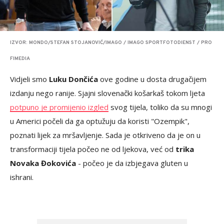
IZVOR: MONDO/STEFAN STOJANOVIĆ/IMAGO / IMAGO SPORTFOTODIENST / PRO
FIMEDIA
Vidjeli smo
Luku Dončića
ove godine u dosta drugačijem
izdanju nego ranije. Sjajni slovenački košarkaš tokom ljeta
potpuno je promijenio izgled
svog tijela, toliko da su mnogi
u Americi počeli da ga optužuju da koristi "Ozempik",
poznati lijek za mršavljenje. Sada je otkriveno da je on u
transformaciji tijela počeo ne od ljekova, već od
trika
Novaka Đokovića
- počeo je da izbjegava gluten u
ishrani.