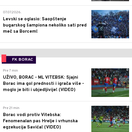
1
07.07.2026.
Levski se oglasio: Saopštenje
bugarskog šampiona nekoliko sati pred
meč sa Borcem!
FK BORAC
0
Pre 7 min
UŽIVO, BORAC - ML VITEBSK: Sjajni
Borac ima gol prednosti i igrača više -
moglo je biti i ubjedljivije! (VIDEO)
0
Pre 21 min
Borac vodi protiv Vitebska:
Fenomenalan pas Hrelje i vrhunska
egzekucija Savića! (VIDEO)