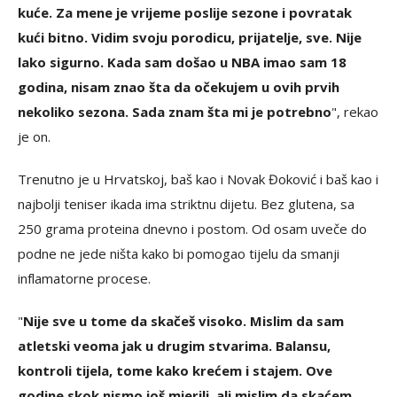
kuće. Za mene je vrijeme poslije sezone i povratak
kući bitno. Vidim svoju porodicu, prijatelje, sve. Nije
lako sigurno. Kada sam došao u NBA imao sam 18
godina, nisam znao šta da očekujem u ovih prvih
nekoliko sezona. Sada znam šta mi je potrebno
", rekao
je on.
Trenutno je u Hrvatskoj, baš kao i Novak Đoković i baš kao i
najbolji teniser ikada ima striktnu dijetu. Bez glutena, sa
250 grama proteina dnevno i postom. Od osam uveče do
podne ne jede ništa kako bi pomogao tijelu da smanji
inflamatorne procese.
"
Nije sve u tome da skačeš visoko. Mislim da sam
atletski veoma jak u drugim stvarima. Balansu,
kontroli tijela, tome kako krećem i stajem. Ove
godine skok nismo još mjerili, ali mislim da skaćem