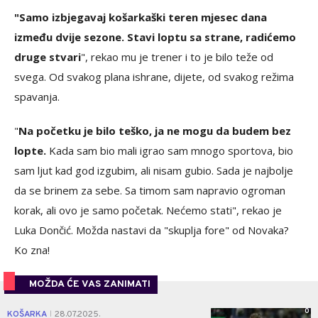
"Samo izbjegavaj košarkaški teren mjesec dana
između dvije sezone. Stavi loptu sa strane, radićemo
druge stvari
", rekao mu je trener i to je bilo teže od
svega. Od svakog plana ishrane, dijete, od svakog režima
spavanja.
"
Na početku je bilo teško, ja ne mogu da budem bez
lopte.
Kada sam bio mali igrao sam mnogo sportova, bio
sam ljut kad god izgubim, ali nisam gubio. Sada je najbolje
da se brinem za sebe. Sa timom sam napravio ogroman
korak, ali ovo je samo početak. Nećemo stati", rekao je
Luka Dončić. Možda nastavi da "skuplja fore" od Novaka?
Ko zna!
MOŽDA ĆE VAS ZANIMATI
0
KOŠARKA
28.07.2025.
|