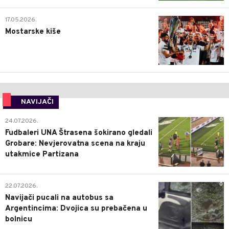
0
17.05.2026.
Mostarske kiše
NAVIJAČI
0
24.07.2026.
Fudbaleri UNA Štrasena šokirano gledali
Grobare: Nevjerovatna scena na kraju
utakmice Partizana
0
22.07.2026.
Navijači pucali na autobus sa
Argentincima: Dvojica su prebačena u
bolnicu