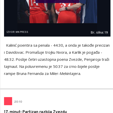
IZVOR: MN PRESS
Br. slika: 19
Kalinić poentira sa penala - 44:30, a onda je takođe precizan
i Davidovac. Promašuje trojku Nvora, a Karlik je pogađa -
48:32. Poslije četiri uzastopna poena Zvezde, Penjaroja traži
tajmaut. Na poluvremenu je 50:37 za crno-bijele poslije
rampe Bruna Fernanda za Miler-Mekintajera.
20
:
10
17. minut: Partizan razbija Zvezdu