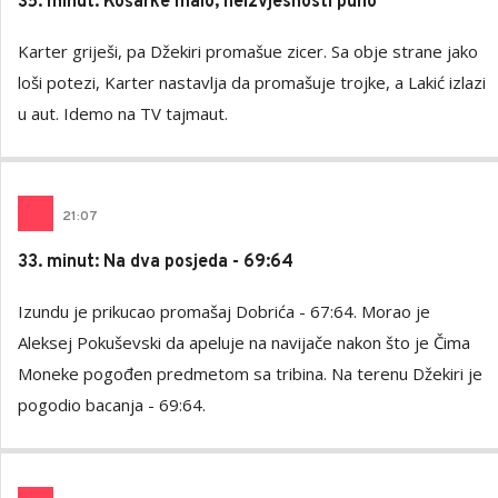
35. minut: Košarke malo, neizvjesnosti puno
Karter griješi, pa Džekiri promašue zicer. Sa obje strane jako
loši potezi, Karter nastavlja da promašuje trojke, a Lakić izlazi
u aut. Idemo na TV tajmaut.
21
:
07
33. minut: Na dva posjeda - 69:64
Izundu je prikucao promašaj Dobrića - 67:64. Morao je
Aleksej Pokuševski da apeluje na navijače nakon što je Čima
Moneke pogođen predmetom sa tribina. Na terenu Džekiri je
pogodio bacanja - 69:64.