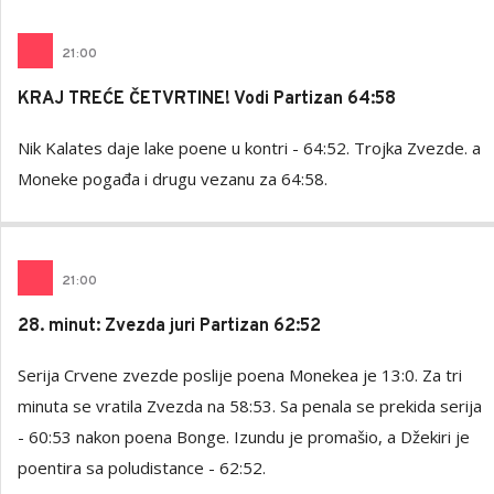
21
:
00
KRAJ TREĆE ČETVRTINE! Vodi Partizan 64:58
Nik Kalates daje lake poene u kontri - 64:52. Trojka Zvezde. a
Moneke pogađa i drugu vezanu za 64:58.
21
:
00
28. minut: Zvezda juri Partizan 62:52
Serija Crvene zvezde poslije poena Monekea je 13:0. Za tri
minuta se vratila Zvezda na 58:53. Sa penala se prekida serija
- 60:53 nakon poena Bonge. Izundu je promašio, a Džekiri je
poentira sa poludistance - 62:52.