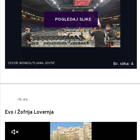
POGLEDAJ SLIKE
IZVOR: MONDO/TIJANA JEVTIĆ
Br. slika: 4
18
:
46
Evo i Žofrija Lovernja
a zvuk