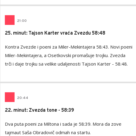
21
:
00
25. minut: Tajson Karter vraća Zvezdu 58:48
Kontra Zvezde i poeni za Miler-Mekintajera 58:43. Novi poeni
Miler-Mekintajera, a Osetkovski promašuje trojku. Zvezda
trči i daje trojku sa velike udaljenosti Tajson Karter - 58:48.
20
:
44
22. minut: Zvezda tone - 58:39
Dva puta poeni za Miltona i sada je 58:39. Mora da zove
tajmaut Saša Obradovič odmah na startu.