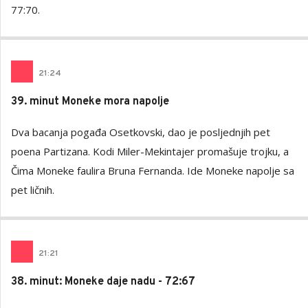
77:70.
21
:
24
39. minut Moneke mora napolje
Dva bacanja pogađa Osetkovski, dao je posljednjih pet
poena Partizana. Kodi Miler-Mekintajer promašuje trojku, a
Čima Moneke faulira Bruna Fernanda. Ide Moneke napolje sa
pet ličnih.
21
:
21
38. minut: Moneke daje nadu - 72:67