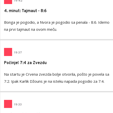
19
:
42
4. minut: Tajmaut - 8:6
Bonga je pogodio, a Nvora je pogodio sa penala - 8:6. Idemo
na prvi tajmaut na ovom meču.
19
:
37
Počinje! 7:4 za Zvezdu
Na startu je Crvena zvezda bolje otvorila, pošto je povela sa
7:2. Ipak Karlik Džouns je na isteku napada pogodio za 7:4.
19
:
33