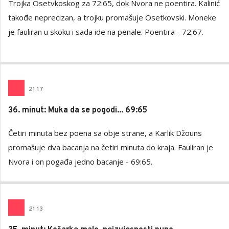
Trojka Osetvkoskog za 72:65, dok Nvora ne poentira. Kalinić
takođe neprecizan, a trojku promašuje Osetkovski. Moneke
je fauliran u skoku i sada ide na penale. Poentira - 72:67.
21
:
17
36. minut: Muka da se pogodi... 69:65
Četiri minuta bez poena sa obje strane, a Karlik Džouns
promašuje dva bacanja na četiri minuta do kraja. Fauliran je
Nvora i on pogađa jedno bacanje - 69:65.
21
:
13