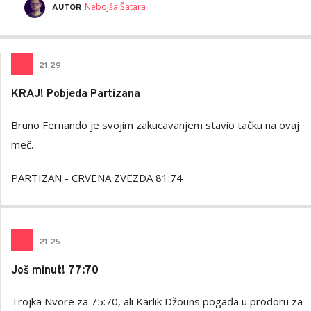
Nebojša Šatara
AUTOR
21
:
29
KRAJ! Pobjeda Partizana
Bruno Fernando je svojim zakucavanjem stavio tačku na ovaj
meč.
PARTIZAN - CRVENA ZVEZDA 81:74
21
:
25
Još minut! 77:70
Trojka Nvore za 75:70, ali Karlik Džouns pogađa u prodoru za