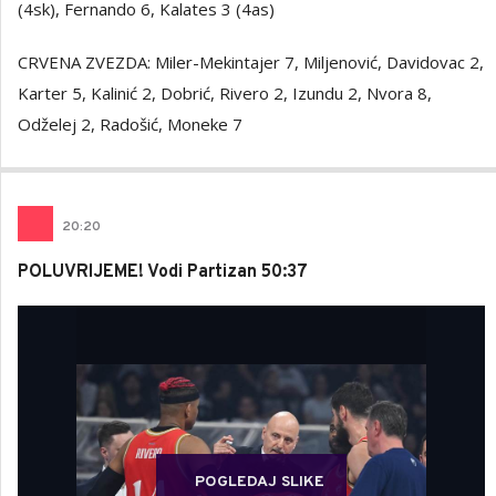
(4sk), Fernando 6, Kalates 3 (4as)
CRVENA ZVEZDA: Miler-Mekintajer 7, Miljenović, Davidovac 2,
Karter 5, Kalinić 2, Dobrić, Rivero 2, Izundu 2, Nvora 8,
Odželej 2, Radošić, Moneke 7
20
:
20
POLUVRIJEME! Vodi Partizan 50:37
POGLEDAJ SLIKE