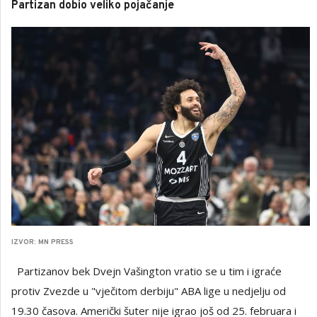
Partizan dobio veliko pojačanje
IZVOR: MN PRESS
Partizanov bek Dvejn Vašington vratio se u tim i igraće
protiv Zvezde u "vječitom derbiju" ABA lige u nedjelju od
19.30 časova. Američki šuter nije igrao još od 25. februara i