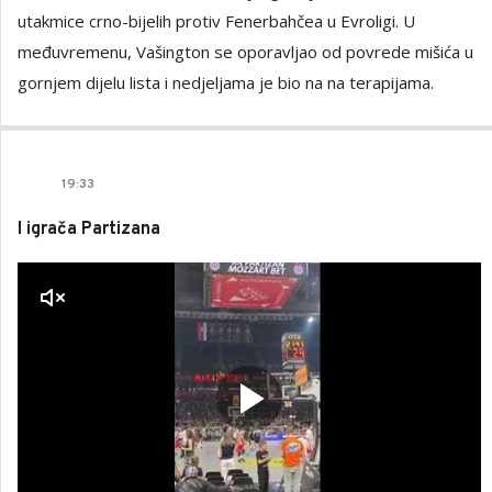
utakmice crno-bijelih protiv Fenerbahčea u Evroligi. U
međuvremenu, Vašington se oporavljao od povrede mišića u
gornjem dijelu lista i nedjeljama je bio na na terapijama.
19
:
33
I igrača Partizana
a zvuk