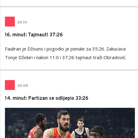
20
:
10
16. minut: Tajmaut! 37:26
Fauliran je Džouns i pogodio je penale za 35:26. Zakucava
Tonje Džekiri i nakon 11:0 i 37:26 tajmaut traži Obradović.
20
:
09
14. minut: Partizan se odlijepio 33:26