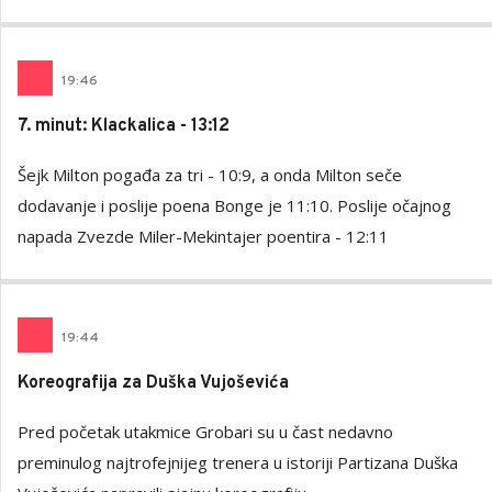
19
:
46
7. minut: Klackalica - 13:12
Šejk Milton pogađa za tri - 10:9, a onda Milton seče
dodavanje i poslije poena Bonge je 11:10. Poslije očajnog
napada Zvezde Miler-Mekintajer poentira - 12:11
19
:
44
Koreografija za Duška Vujoševića
Pred početak utakmice Grobari su u čast nedavno
preminulog najtrofejnijeg trenera u istoriji Partizana Duška