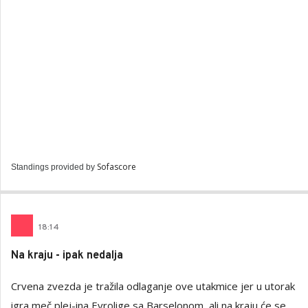
Sofascore
Standings provided by
18
:
14
Na kraju - ipak nedalja
Crvena zvezda je tražila odlaganje ove utakmice jer u utorak
igra meč plej-ina Evrolige sa Barselonom, ali na kraju će se