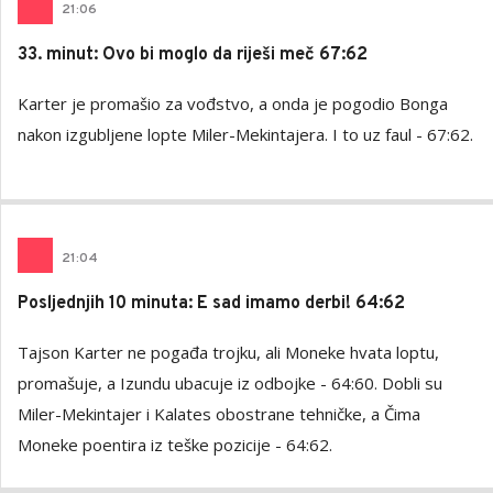
21
:
06
33. minut: Ovo bi moglo da riješi meč 67:62
Karter je promašio za vođstvo, a onda je pogodio Bonga
nakon izgubljene lopte Miler-Mekintajera. I to uz faul - 67:62.
21
:
04
Posljednjih 10 minuta: E sad imamo derbi! 64:62
Tajson Karter ne pogađa trojku, ali Moneke hvata loptu,
promašuje, a Izundu ubacuje iz odbojke - 64:60. Dobli su
Miler-Mekintajer i Kalates obostrane tehničke, a Čima
Moneke poentira iz teške pozicije - 64:62.