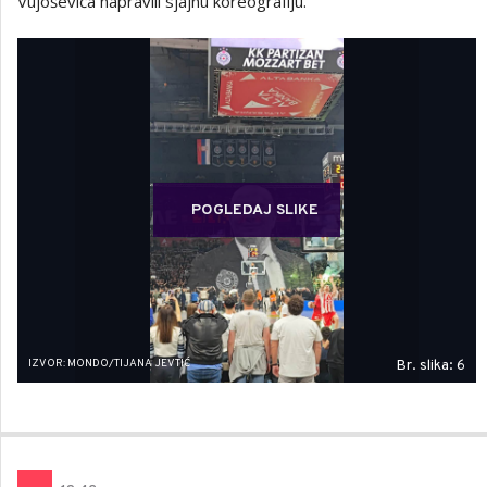
Vujoševića napravili sjajnu koreografiju.
POGLEDAJ SLIKE
IZVOR: MONDO/TIJANA JEVTIĆ
Br. slika: 6