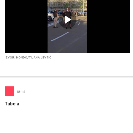
IZVOR: MONDO/TIJANA JEVTIĆ
18
:
14
Tabela