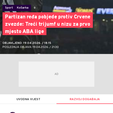
Sport
Košarka
0
Partizan ređa pobjede protiv Crvene
zvezde: Treći trijumf u nizu za prvo
mjesto ABA lige
OBJAVLJENO: 19.04.2026. / 18:15
POSLEDNJA OBJAVA: 19.04.2026. / 21:30
UVODNA VIJEST
RAZVOJ DOGAĐAJA