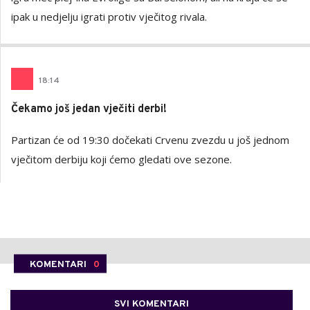
ipak u nedjelju igrati protiv vječitog rivala.
18
:
14
Čekamo još jedan vječiti derbi!
Partizan će od 19:30 dočekati Crvenu zvezdu u još jednom
vječitom derbiju koji ćemo gledati ove sezone.
KOMENTARI
0
SVI KOMENTARI