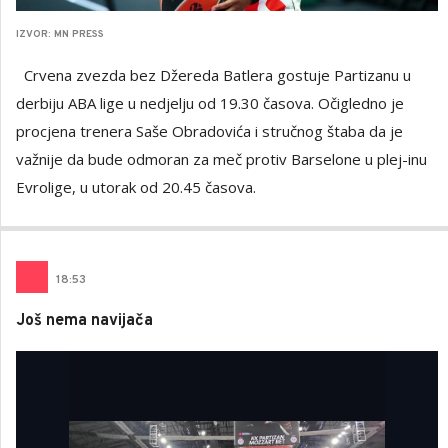
IZVOR: MN PRESS
Crvena zvezda bez Džereda Batlera gostuje Partizanu u
derbiju ABA lige u nedjelju od 19.30 časova. Očigledno je
procjena trenera Saše Obradovića i stručnog štaba da je
važnije da bude odmoran za meč protiv Barselone u plej-inu
Evrolige, u utorak od 20.45 časova.
18
:
53
Još nema navijača