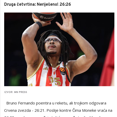
Druga četvrtina: Neriješeno! 26:26
IZVOR: MN PRESS
Bruno Fernando poentira u reketu, ali trojkom odgovara
Crvena zvezda - 26:21. Poslije kontre Čima Moneke vraća na