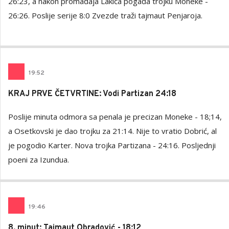
26:23, a nakon promađaja Lakića pogađa trojku Moneke -
26:26. Poslije serije 8:0 Zvezde traži tajmaut Penjaroja.
19
:
52
KRAJ PRVE ČETVRTINE: Vodi Partizan 24:18
Poslije minuta odmora sa penala je precizan Moneke - 18;14,
a Osetkovski je dao trojku za 21:14. Nije to vratio Dobrić, al
je pogodio Karter. Nova trojka Partizana - 24:16. Posljednji
poeni za Izundua.
19
:
46
8. minut: Tajmaut Obradović - 18:12