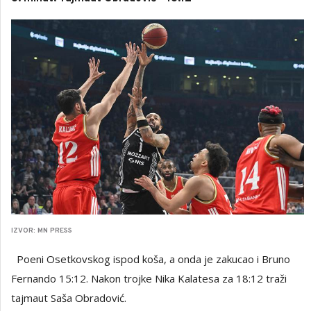
IZVOR: MN PRESS
Poeni Osetkovskog ispod koša, a onda je zakucao i Bruno
Fernando 15:12. Nakon trojke Nika Kalatesa za 18:12 traži
tajmaut Saša Obradović.