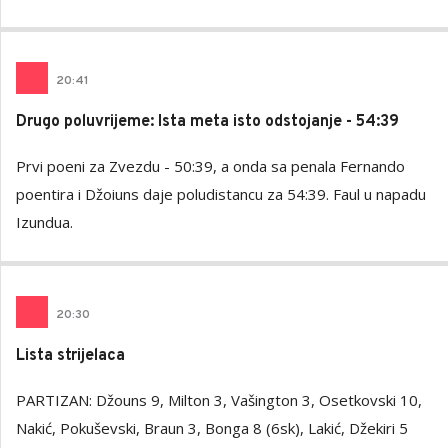
20
:
41
Drugo poluvrijeme: Ista meta isto odstojanje - 54:39
Prvi poeni za Zvezdu - 50:39, a onda sa penala Fernando
poentira i Džoiuns daje poludistancu za 54:39. Faul u napadu
Izundua.
20
:
30
Lista strijelaca
PARTIZAN: Džouns 9, Milton 3, Vašington 3, Osetkovski 10,
Nakić, Pokuševski, Braun 3, Bonga 8 (6sk), Lakić, Džekiri 5