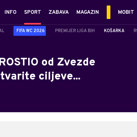
INFO
SPORT
ZABAVA
MAGAZIN
MOBIT
AL
FIFA WC 2026
PREMIJER LIGA BIH
KOŠARKA
R
PROSTIO od Zvezde
arite ciljeve...