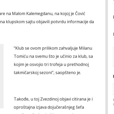
are na Malom Kalemegdanu, na kojoj je Čović
 na klupskom sajtu objavili potvrdu informacije da
"Klub se ovom prilikom zahvaljuje Milanu
Tomiću na svemu što je učinio za klub, sa
kojim je osvojio tri trofeja u prethodnoj
takmičarskoj sezoni", saopšteno je.
Takođe, u toj Zvezdinoj objavi citirana je i
oproštajna izjava dojučerašnjeg šefa