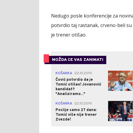
Nedugo posle konferencije za novin
potvrdio taj rastanak, crveno-beli su
je trener otišao.
MOŽDA CE VAS ZANIMATI
0
KOŠARKA
22.10.2019.
|
Čović potvrdio da je
Tomić otišao! Jovanović
kandidat?
"Analiziramo..."
0
KOŠARKA
22.10.2019.
|
Poslije samo 27 dana:
Tomić više nije trener
Zvezde!