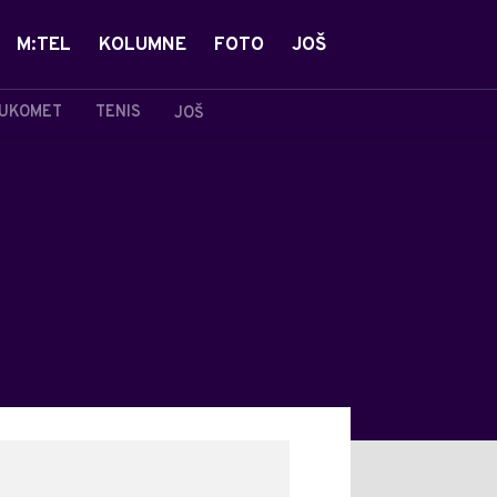
M:TEL
KOLUMNE
FOTO
JOŠ
UKOMET
TENIS
JOŠ