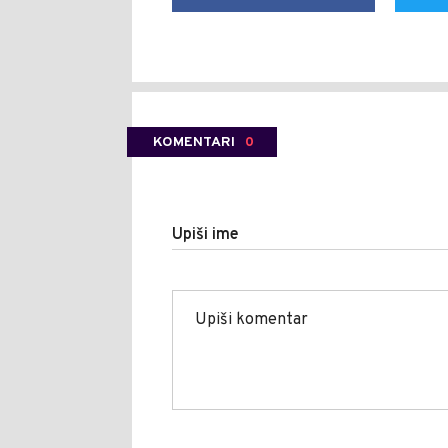
KOMENTARI
0
Upiši ime