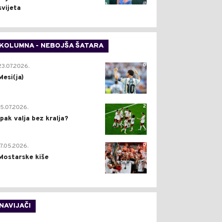
svijeta
KOLUMNA - NEBOJŠA ŠATARA
0
23.07.2026.
Mesi(ja)
2
15.07.2026.
Ipak valja bez kralja?
0
17.05.2026.
Mostarske kiše
NAVIJAČI