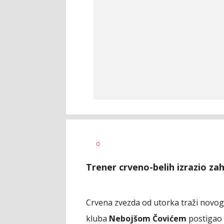
0
Trener crveno-belih izrazio za
Crvena zvezda od utorka traži novog 
kluba
Nebojšom Čovićem
postigao