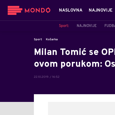
NASLOVNA
NAJNOVIJE
Sport:
NAJNOVIJE
FUDB
Sport
Košarka
Milan Tomić se O
ovom porukom: Ostv
22.10.2019. / 16:52