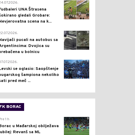
0
24.07.2026.
Fudbaleri UNA Štrasena
šokirano gledali Grobare:
Nevjerovatna scena na k...
0
22.07.2026.
Navijači pucali na autobus sa
Argentincima: Dvojica su
prebačena u bolnicu
1
07.07.2026.
Levski se oglasio: Saopštenje
bugarskog šampiona nekoliko
sati pred meč ...
FK BORAC
0
Pre 1 h
Borac u Mađarskoj obilježava
jubilej: Revanš sa ML