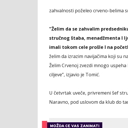
zahvalnosti poželeo crveno-belima s
"Želim da se zahvalim predsedniku 
stručnog štaba, menadžmenta I lju
imali tokom cele prošle I na poče
želim da izrazim navijačima koji su n
Želim Crvenoj zvezdi mnogo uspeha I 
ciljeve”, izjavio je Tomić.
U četvrtak uveče, privremeni šef stru
Naravno, pod uslovom da klub do ta
MOŽDA CE VAS ZANIMATI