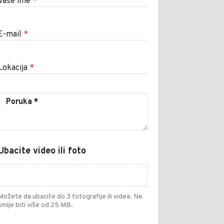
Vaše ime
*
E-mail
*
Lokacija
*
Ubacite video ili foto
Možete da ubacite do 3 fotografije ili videa. Ne
smije biti više od 25 MB.