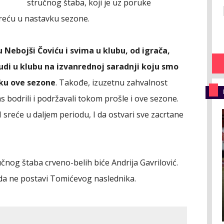
stručnog štaba, koji je uz poruke
reću u nastavku sezone.
Nebojši Čoviću i svima u klubu, od igrača,
di u klubu na izvanrednoj saradnji koju smo
tku ove sezone
. Takođe, izuzetnu zahvalnost
as bodrili i podržavali tokom prošle i ove sezone.
sreće u daljem periodu, I da ostvari sve zacrtane
čnog štaba crveno-belih biće Andrija Gavrilović.
da ne postavi Tomićevog naslednika.