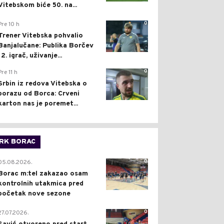
Vitebskom biće 50. na...
0
Pre 10 h
Trener Vitebska pohvalio
Banjalučane: Publika Borčev
12. igrač, uživanje...
0
Pre 11 h
Srbin iz redova Vitebska o
porazu od Borca: Crveni
karton nas je poremet...
RK BORAC
0
05.08.2026.
Borac m:tel zakazao osam
kontrolnih utakmica pred
početak nove sezone
0
27.07.2026.