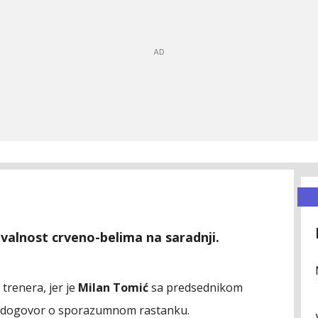
hvalnost crveno-belima na saradnji.
trenera, jer je
Milan Tomić
sa predsednikom
 dogovor o sporazumnom rastanku.