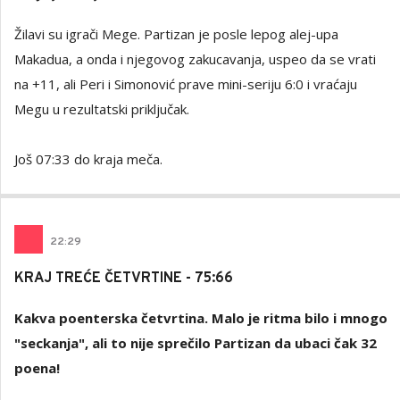
Žilavi su igrači Mege. Partizan je posle lepog alej-upa
Makadua, a onda i njegovog zakucavanja, uspeo da se vrati
na +11, ali Peri i Simonović prave mini-seriju 6:0 i vraćaju
Megu u rezultatski priključak.
Još 07:33 do kraja meča.
22
:
29
KRAJ TREĆE ČETVRTINE - 75:66
Kakva poenterska četvrtina. Malo je ritma bilo i mnogo
"seckanja", ali to nije sprečilo Partizan da ubaci čak 32
poena!