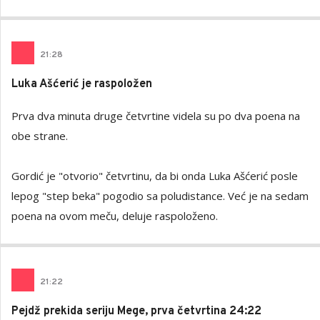
21
:
28
Luka Ašćerić je raspoložen
Prva dva minuta druge četvrtine videla su po dva poena na
obe strane.
Gordić je "otvorio" četvrtinu, da bi onda Luka Ašćerić posle
lepog "step beka" pogodio sa poludistance. Već je na sedam
poena na ovom meču, deluje raspoloženo.
21
:
22
Pejdž prekida seriju Mege, prva četvrtina 24:22