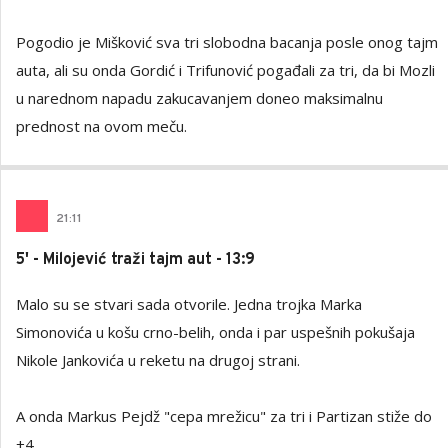
Pogodio je Mišković sva tri slobodna bacanja posle onog tajm
auta, ali su onda Gordić i Trifunović pogađali za tri, da bi Mozli
u narednom napadu zakucavanjem doneo maksimalnu
prednost na ovom meču.
21
:
11
5' - Milojević traži tajm aut - 13:9
Malo su se stvari sada otvorile. Jedna trojka Marka
Simonovića u košu crno-belih, onda i par uspešnih pokušaja
Nikole Jankovića u reketu na drugoj strani.
A onda Markus Pejdž "cepa mrežicu" za tri i Partizan stiže do
+4.