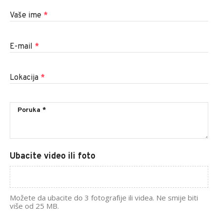
Vaše ime
*
E-mail
*
Lokacija
*
Ubacite video ili foto
Možete da ubacite do 3 fotografije ili videa. Ne smije biti
više od 25 MB.