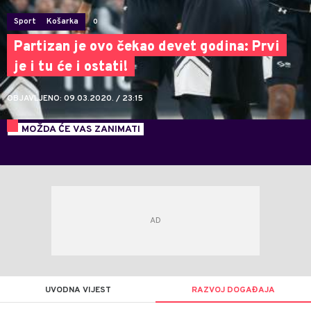
Sport
Košarka
0
Partizan je ovo čekao devet godina: Prvi
je i tu će i ostati!
OBJAVLJENO: 09.03.2020. / 23:15
MOŽDA ĆE VAS ZANIMATI
UVODNA VIJEST
RAZVOJ DOGAĐAJA