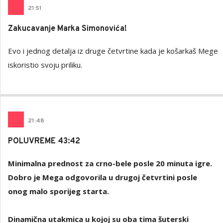
21
:
51
Zakucavanje Marka Simonovića!
Evo i jednog detalja iz druge četvrtine kada je košarkaš Mege
iskoristio svoju priliku.
21
:
48
POLUVREME 43:42
Minimalna prednost za crno-bele posle 20 minuta igre.
Dobro je Mega odgovorila u drugoj četvrtini posle
onog malo sporijeg starta.
Dinamična utakmica u kojoj su oba tima šuterski