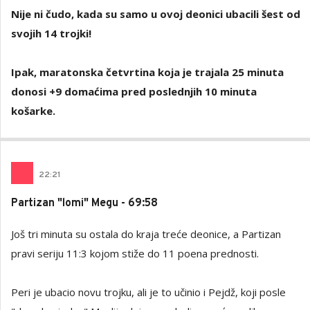
Nije ni čudo, kada su samo u ovoj deonici ubacili šest od
svojih 14 trojki!
Ipak, maratonska četvrtina koja je trajala 25 minuta
donosi +9 domaćima pred poslednjih 10 minuta
košarke.
22
:
21
Partizan "lomi" Megu - 69:58
Još tri minuta su ostala do kraja treće deonice, a Partizan
pravi seriju 11:3 kojom stiže do 11 poena prednosti.
Peri je ubacio novu trojku, ali je to učinio i Pejdž, koji posle