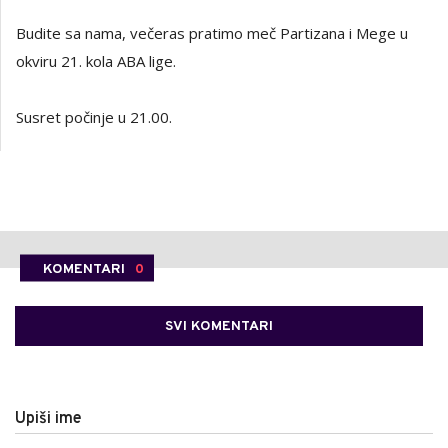
Budite sa nama, večeras pratimo meč Partizana i Mege u
okviru 21. kola ABA lige.
Susret počinje u 21.00.
KOMENTARI
0
SVI KOMENTARI
Upiši ime