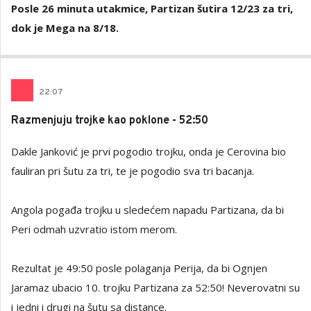
Posle 26 minuta utakmice, Partizan šutira 12/23 za tri,
dok je Mega na 8/18.
22
:
07
Razmenjuju trojke kao poklone - 52:50
Dakle Janković je prvi pogodio trojku, onda je Cerovina bio
fauliran pri šutu za tri, te je pogodio sva tri bacanja.
Angola pogađa trojku u sledećem napadu Partizana, da bi
Peri odmah uzvratio istom merom.
Rezultat je 49:50 posle polaganja Perija, da bi Ognjen
Jaramaz ubacio 10. trojku Partizana za 52:50! Neverovatni su
i jedni i drugi na šutu sa distance.