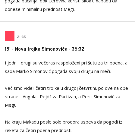
pogađa bacanja, dok Cerovina koristi skok u napadu da
donese minimalnu prednost Megi.
21
:
35
15' - Nova trojka Simonovića - 36:32
I jedni i drugi su večeras raspoloženi pri šutu za tri poena, a
sada Marko Simonović pogađa svoju drugu na meču.
Već smo videli četiri trojke u drugoj četvrtini, po dve na obe
strane - Angola i Pejdž za Partizan, a Peri i Simonović za
Megu.
Na kraju Makadu posle solo prodora uspeva da pogodi iz
reketa za četiri poena prednosti.