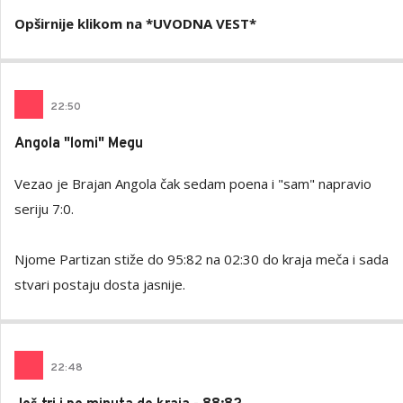
Opširnije klikom na *UVODNA VEST*
22
:
50
Angola "lomi" Megu
Vezao je Brajan Angola čak sedam poena i "sam" napravio
seriju 7:0.
Njome Partizan stiže do 95:82 na 02:30 do kraja meča i sada
stvari postaju dosta jasnije.
22
:
48