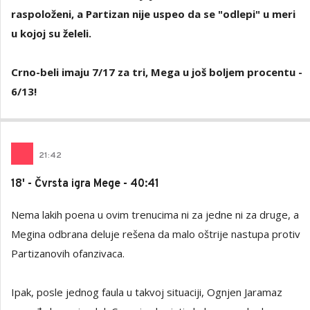
raspoloženi, a Partizan nije uspeo da se "odlepi" u meri
u kojoj su želeli.
Crno-beli imaju 7/17 za tri, Mega u još boljem procentu -
6/13!
21
:
42
18' - Čvrsta igra Mege - 40:41
Nema lakih poena u ovim trenucima ni za jedne ni za druge, a
Megina odbrana deluje rešena da malo oštrije nastupa protiv
Partizanovih ofanzivaca.
Ipak, posle jednog faula u takvoj situaciji, Ognjen Jaramaz