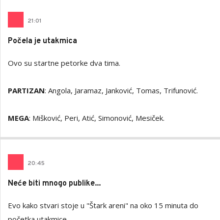
21
:
01
Počela je utakmica
Ovo su startne petorke dva tima.
PARTIZAN
: Angola, Jaramaz, Janković, Tomas, Trifunović.
MEGA
: Mišković, Peri, Atić, Simonović, Mesiček.
20
:
45
Neće biti mnogo publike...
Evo kako stvari stoje u "Štark areni" na oko 15 minuta do
početka utakmice.