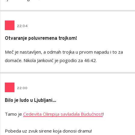
22
:
04
Otvaranje poluvremena trojkom!
Meč je nastavljen, a odmah trojka u prvom napadu i to za
domaće. Nikola Janković je pogodio za 46:42.
22
:
00
Bilo je ludo u Ljubljani...
Tamo je
Cedevita Olimpija savladala Budućnost
!
Pobeda uz zvuk sirene koja donosi dramu!