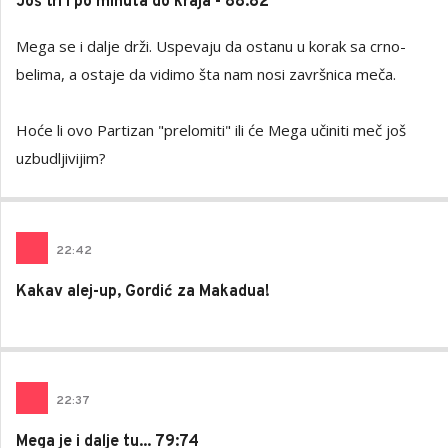
Još tri i po minuta do kraja - 88:82
Mega se i dalje drži. Uspevaju da ostanu u korak sa crno-
belima, a ostaje da vidimo šta nam nosi završnica meča.
Hoće li ovo Partizan "prelomiti" ili će Mega učiniti meč još
uzbudljivijim?
22
:
42
Kakav alej-up, Gordić za Makadua!
22
:
37
Mega je i dalje tu... 79:74