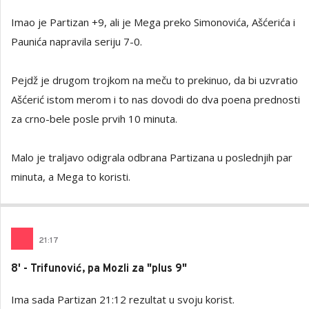
Imao je Partizan +9, ali je Mega preko Simonovića, Ašćerića i
Paunića napravila seriju 7-0.
Pejdž je drugom trojkom na meču to prekinuo, da bi uzvratio
Ašćerić istom merom i to nas dovodi do dva poena prednosti
za crno-bele posle prvih 10 minuta.
Malo je traljavo odigrala odbrana Partizana u poslednjih par
minuta, a Mega to koristi.
21
:
17
8' - Trifunović, pa Mozli za "plus 9"
Ima sada Partizan 21:12 rezultat u svoju korist.