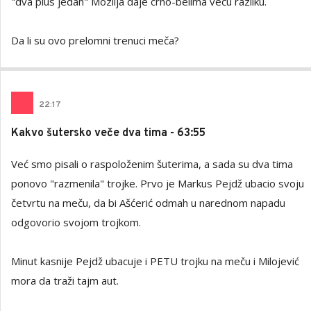
"dva plus jedan" Mozlija daje crno-belima veću razliku.
Da li su ovo prelomni trenuci meča?
22
:
17
Kakvo šutersko veče dva tima - 63:55
Već smo pisali o raspoloženim šuterima, a sada su dva tima
ponovo "razmenila" trojke. Prvo je Markus Pejdž ubacio svoju
četvrtu na meču, da bi Ašćerić odmah u narednom napadu
odgovorio svojom trojkom.
Minut kasnije Pejdž ubacuje i PETU trojku na meču i Milojević
mora da traži tajm aut.