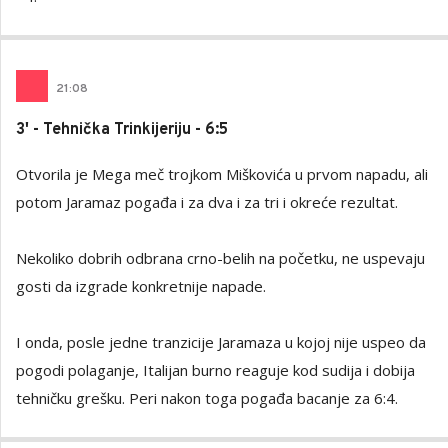
21
:
08
3' - Tehnička Trinkijeriju - 6:5
Otvorila je Mega meč trojkom Miškovića u prvom napadu, ali
potom Jaramaz pogađa i za dva i za tri i okreće rezultat.
Nekoliko dobrih odbrana crno-belih na početku, ne uspevaju
gosti da izgrade konkretnije napade.
I onda, posle jedne tranzicije Jaramaza u kojoj nije uspeo da
pogodi polaganje, Italijan burno reaguje kod sudija i dobija
tehničku grešku. Peri nakon toga pogađa bacanje za 6:4.