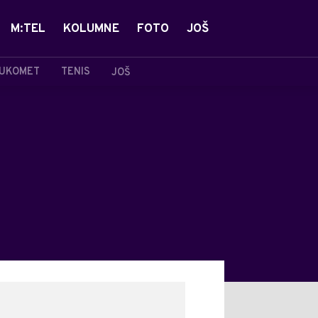
M:TEL
KOLUMNE
FOTO
JOŠ
UKOMET
TENIS
JOŠ