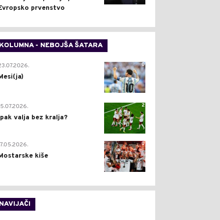
Evropsko prvenstvo
KOLUMNA - NEBOJŠA ŠATARA
0
23.07.2026.
Mesi(ja)
2
15.07.2026.
Ipak valja bez kralja?
0
17.05.2026.
Mostarske kiše
NAVIJAČI