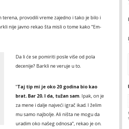
n terena, provodili vreme zajedno i tako je bilo i
arkli nije javno rekao šta misli o tome kako "Em-
Da li će se pomiriti posle više od pola
decenije? Barkli ne veruje u to.
"
Taj tip mi je oko 20 godina bio kao
brat. Bar 20. I da, tužan sam
. Ipak, on je
za mene i dalje najveći igrač ikad. I želim
mu samo najbolje. Ali ništa ne mogu da
uradim oko našeg odnosa", rekao je on.