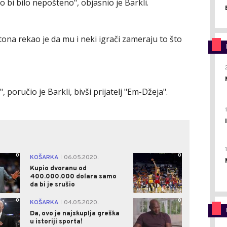
o bi bilo nepošteno", objasnio je Barkli.
ustona rekao je da mu i neki igrači zameraju to što
 poručio je Barkli, bivši prijatelj "Em-Džeja".
0
0
KOŠARKA
06.05.2020.
|
Kupio dvoranu od
400.000.000 dolara samo
da bi je srušio
0
0
KOŠARKA
04.05.2020.
|
Da, ovo je najskuplja greška
u istoriji sporta!