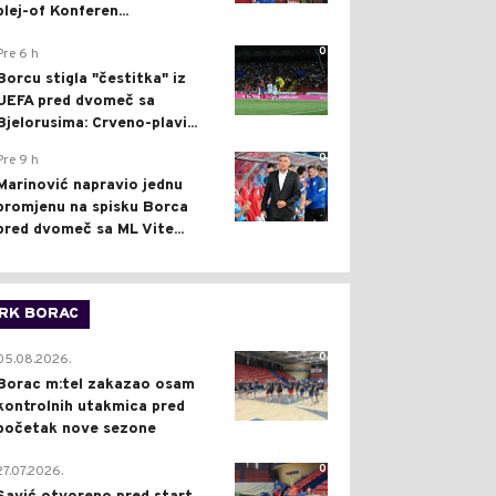
plej-of Konferen...
0
Pre 6 h
Borcu stigla "čestitka" iz
UEFA pred dvomeč sa
Bjelorusima: Crveno-plavi...
0
Pre 9 h
Marinović napravio jednu
promjenu na spisku Borca
pred dvomeč sa ML Vite...
RK BORAC
0
05.08.2026.
Borac m:tel zakazao osam
kontrolnih utakmica pred
početak nove sezone
0
27.07.2026.