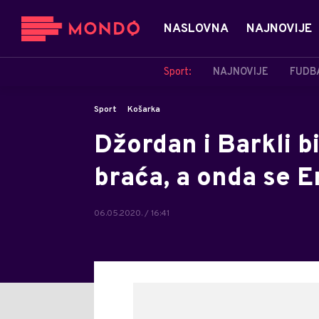
NASLOVNA
NAJNOVIJE
Sport:
NAJNOVIJE
FUDB
Sport
Košarka
Džordan i Barkli b
braća, a onda se E
06.05.2020. / 16:41