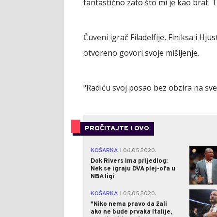
fantastično zato što mi je kao brat. T
Čuveni igrač Filadelfije, Finiksa i Hj
otvoreno govori svoje mišljenje.
"Radiću svoj posao bez obzira na sve",
PROČITAJTE I OVO
KOŠARKA
06.05.2020.
|
Dok Rivers ima prijedlog:
Nek se igraju DVA plej-ofa u
NBA ligi
KOŠARKA
05.05.2020.
|
"Niko nema pravo da žali
ako ne bude prvaka Italije,