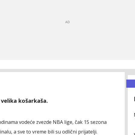
 velika košarkaša.
 godinama vodeće zvezde NBA lige, čak 15 sezona
finalu, a sve to vreme bili su odlični prijatelji.