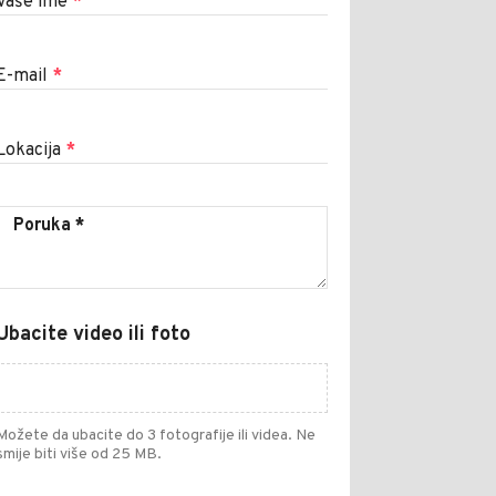
Vaše ime
*
E-mail
*
Lokacija
*
Ubacite video ili foto
Možete da ubacite do 3 fotografije ili videa. Ne
smije biti više od 25 MB.