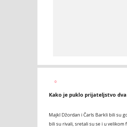
Mladen
AUTOR
0
Šolak
Kako je puklo prijateljstvo dva
Majkl Džordan i Čarls Barkli bili su
bili su rivali, sretali su se i u velikom 