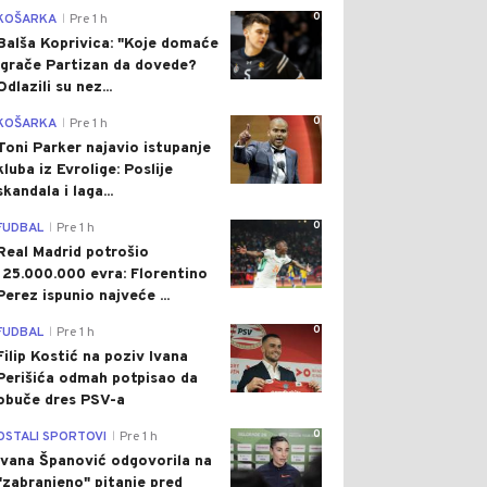
0
KOŠARKA
Pre 1 h
|
Balša Koprivica: "Koje domaće
igrače Partizan da dovede?
Odlazili su nez...
0
KOŠARKA
Pre 1 h
|
Toni Parker najavio istupanje
kluba iz Evrolige: Poslije
skandala i laga...
0
FUDBAL
Pre 1 h
|
Real Madrid potrošio
125.000.000 evra: Florentino
Perez ispunio najveće ...
0
FUDBAL
Pre 1 h
|
Filip Kostić na poziv Ivana
Perišića odmah potpisao da
obuče dres PSV-a
0
OSTALI SPORTOVI
Pre 1 h
|
Ivana Španović odgovorila na
"zabranjeno" pitanje pred