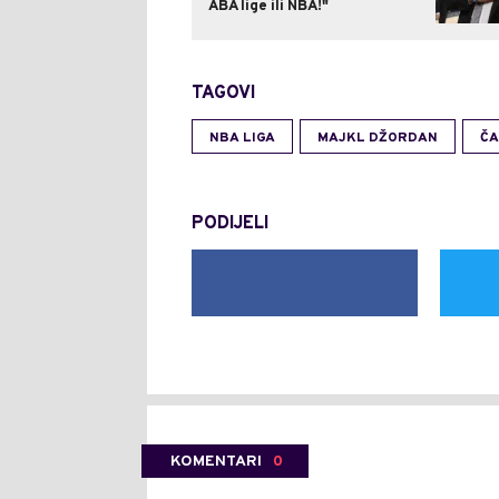
ABA lige ili NBA!"
TAGOVI
NBA LIGA
MAJKL DŽORDAN
ČA
PODIJELI
KOMENTARI
0