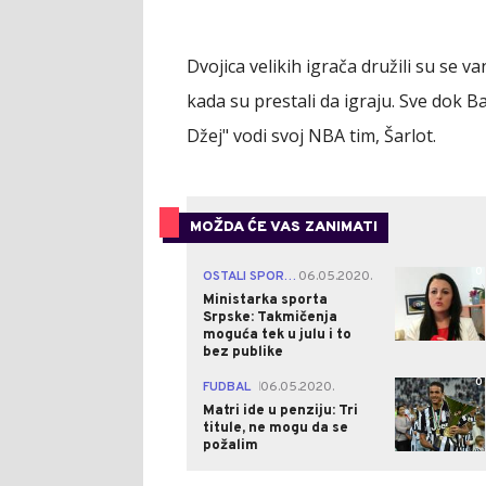
Dvojica velikih igrača družili su se va
kada su prestali da igraju. Sve dok B
Džej" vodi svoj NBA tim, Šarlot.
MOŽDA ĆE VAS ZANIMATI
0
OSTALI SPORTOVI
06.05.2020.
|
Ministarka sporta
Srpske: Takmičenja
moguća tek u julu i to
bez publike
0
FUDBAL
06.05.2020.
|
Matri ide u penziju: Tri
titule, ne mogu da se
požalim