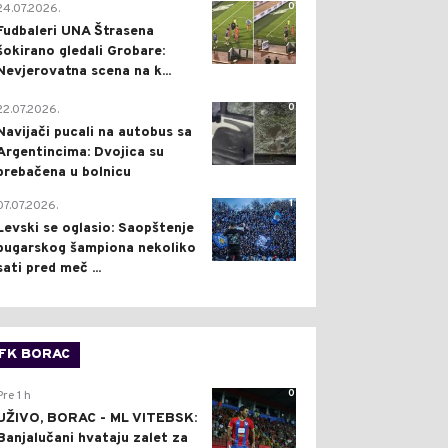
0
24.07.2026.
Fudbaleri UNA Štrasena
šokirano gledali Grobare:
Nevjerovatna scena na k...
0
22.07.2026.
Navijači pucali na autobus sa
Argentincima: Dvojica su
prebačena u bolnicu
1
07.07.2026.
Levski se oglasio: Saopštenje
bugarskog šampiona nekoliko
sati pred meč ...
FK BORAC
0
Pre 1 h
UŽIVO, BORAC - ML VITEBSK:
Banjalučani hvataju zalet za