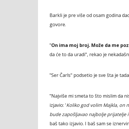
Barkli je pre više od osam godina da
govore.
"
On ima moj broj. Može da me po
da će to da uradi", rekao je nekadašn
"Ser Čarls" podsetio je sve šta je tad
"Najviše mi smeta to što mislim da n
izjavio: '
Koliko god volim Majkla, on 
bude zapošljavao najbolje prijatelje 
baš tako izjavio. I baš sam se iznervir