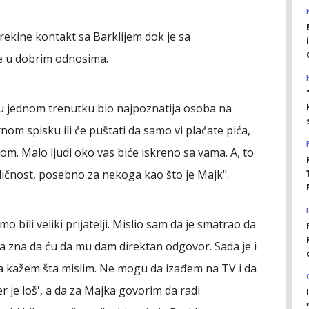
rekine kontakt sa Barklijem dok je sa
e u dobrim odnosima.
je u jednom trenutku bio najpoznatija osoba na
tnom spisku ili će puštati da samo vi plaćate pića,
om. Malo ljudi oko vas biće iskreno sa vama. A, to
ličnost, posebno za nekoga kao što je Majk".
mo bili veliki prijatelji. Mislio sam da je smatrao da
da zna da ću da mu dam direktan odgovor. Sada je i
da kažem šta mislim. Ne mogu da izađem na TV i da
je loš', a da za Majka govorim da radi