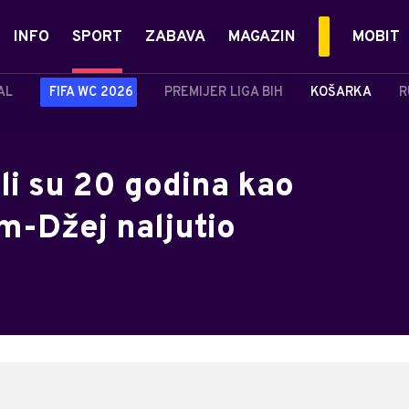
INFO
SPORT
ZABAVA
MAGAZIN
MOBIT
AL
FIFA WC 2026
PREMIJER LIGA BIH
KOŠARKA
R
ili su 20 godina kao
m-Džej naljutio