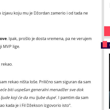
o izjavu koju mu je Džordan zamerio i od tada ne
zove
. Ipak, prošlo je dosta vremena, pa ne verujem
ji MVP lige.
a rekao.
isam rekao ništa loše. Prilično sam siguran da sam
neće biti uspešan generalni menadžer sve dok
i ljude koji će da mu ljube dupe
'. I pamtim da sam
ao kada je i Fil Džekson izgovorio isto".