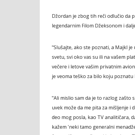
Džordan je zbog tih reči odlučio da p
legendarnim Filom Džeksonom i dalj
"Slušajte, ako ste poznati, a Majkl 
svetu, svi oko vas su ili na vašem pla
večere i letove vašim privatnim avion
je veoma teško za bilo koju poznatu 
"Ali mislio sam da je to razlog zašto s
uvek može da me pita za mišljenje i 
deo mog posla, kao TV analitičara, 
kažem 'neki tamo generalni menadžer 