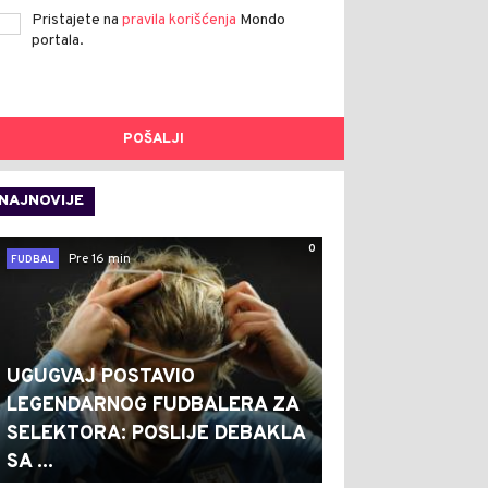
Pristajete na
pravila korišćenja
Mondo
portala.
POŠALJI
NAJNOVIJE
0
Pre 16 min
FUDBAL
UGUGVAJ POSTAVIO
LEGENDARNOG FUDBALERA ZA
SELEKTORA: POSLIJE DEBAKLA
SA ...