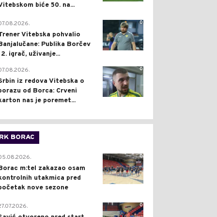
Vitebskom biće 50. na...
0
07.08.2026.
Trener Vitebska pohvalio
Banjalučane: Publika Borčev
12. igrač, uživanje...
0
07.08.2026.
Srbin iz redova Vitebska o
porazu od Borca: Crveni
karton nas je poremet...
RK BORAC
0
05.08.2026.
Borac m:tel zakazao osam
kontrolnih utakmica pred
početak nove sezone
0
27.07.2026.