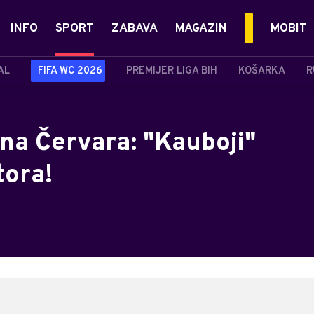
INFO
SPORT
ZABAVA
MAGAZIN
MOBIT
AL
FIFA WC 2026
PREMIJER LIGA BIH
KOŠARKA
R
ina Červara: "Kauboji"
tora!