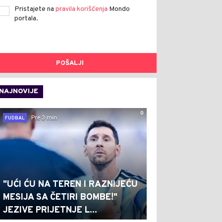
Pristajete na
pravila korišćenja
Mondo
portala.
POŠALJI
NAJNOVIJE
0
Pre 3 min
FUDBAL
"UĆI ĆU NA TEREN I RAZNIJEĆU
MESIJA SA ČETIRI BOMBE!"
JEZIVE PRIJETNJE L...