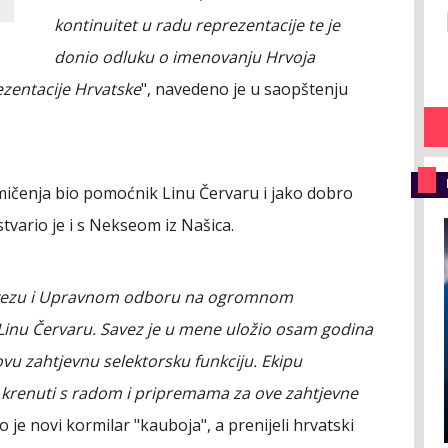
kontinuitet u radu reprezentacije te je
donio odluku o imenovanju Hrvoja
ezentacije Hrvatske
", navedeno je u saopštenju
akmičenja bio pomoćnik Linu Červaru i jako dobro
stvario je i s Nekseom iz Našica.
avezu i Upravnom odboru na ogromnom
Linu Červaru. Savez je u mene uložio osam godina
u zahtjevnu selektorsku funkciju. Ekipu
 krenuti s radom i pripremama za ove zahtjevne
vio je novi kormilar "kauboja", a prenijeli hrvatski