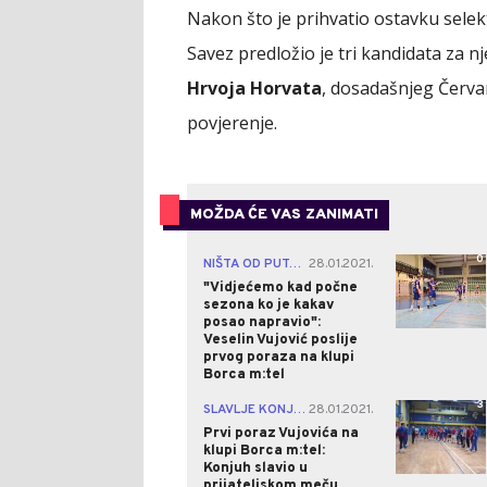
Nakon što je prihvatio ostavku sele
Savez predložio je tri kandidata za n
Hrvoja Horvata
, dosadašnjeg Červa
povjerenje.
MOŽDA ĆE VAS ZANIMATI
0
NIŠTA OD PUTA U SRBIJU
28.01.2021.
|
"Vidjećemo kad počne
sezona ko je kakav
posao napravio":
Veselin Vujović poslije
prvog poraza na klupi
Borca m:tel
3
SLAVLJE KONJUHA
28.01.2021.
|
Prvi poraz Vujovića na
klupi Borca m:tel:
Konjuh slavio u
prijateljskom meču