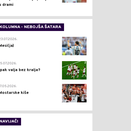
u drami
KOLUMNA - NEBOJŠA ŠATARA
0
23.07.2026.
Mesi(ja)
2
15.07.2026.
Ipak valja bez kralja?
0
17.05.2026.
Mostarske kiše
NAVIJAČI