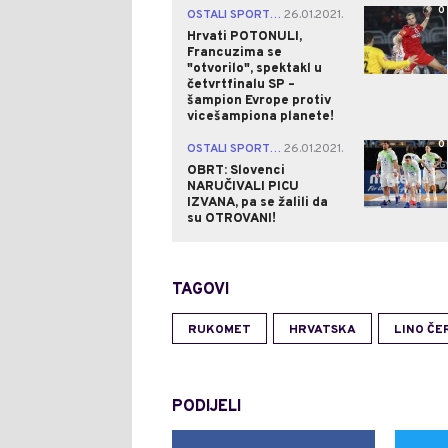
0
OSTALI SPORTOVI
26.01.2021.
|
Hrvati POTONULI,
Francuzima se
"otvorilo", spektakl u
četvrtfinalu SP –
šampion Evrope protiv
vicešampiona planete!
0
OSTALI SPORTOVI
26.01.2021.
|
OBRT: Slovenci
NARUČIVALI PICU
IZVANA, pa se žalili da
su OTROVANI!
TAGOVI
RUKOMET
HRVATSKA
LINO ČE
PODIJELI