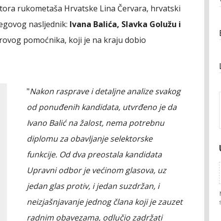
ktora rukometaša Hrvatske Lina Červara, hrvatski
jegovog nasljednik:
Ivana Balića, Slavka Golužu i
rovog pomoćnika, koji je na kraju dobio
"
Nakon rasprave i detaljne analize svakog
od ponuđenih kandidata, utvrđeno je da
Ivano Balić na žalost, nema potrebnu
diplomu za obavljanje selektorske
funkcije. Od dva preostala kandidata
Upravni odbor je većinom glasova, uz
jedan glas protiv, i jedan suzdržan, i
neizjašnjavanje jednog člana koji je zauzet
radnim obavezama, odlučio zadržati