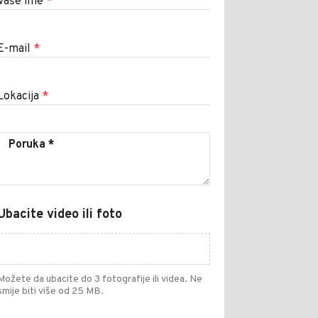
Vaše ime
*
E-mail
*
Lokacija
*
Ubacite video ili foto
Možete da ubacite do 3 fotografije ili videa. Ne
smije biti više od 25 MB.