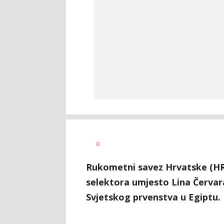
Nebojša
AUTOR
0
Šatara
Rukometni savez Hrvatske (HR
selektora umjesto Lina Červara
Svjetskog prvenstva u Egiptu.