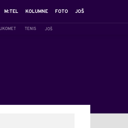
M:TEL
KOLUMNE
FOTO
JOŠ
UKOMET
TENIS
JOŠ