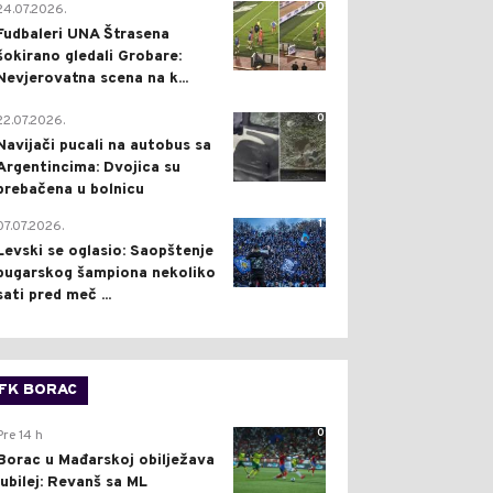
0
24.07.2026.
Fudbaleri UNA Štrasena
šokirano gledali Grobare:
Nevjerovatna scena na k...
0
22.07.2026.
Navijači pucali na autobus sa
Argentincima: Dvojica su
prebačena u bolnicu
1
07.07.2026.
Levski se oglasio: Saopštenje
bugarskog šampiona nekoliko
sati pred meč ...
FK BORAC
0
Pre 14 h
Borac u Mađarskoj obilježava
jubilej: Revanš sa ML