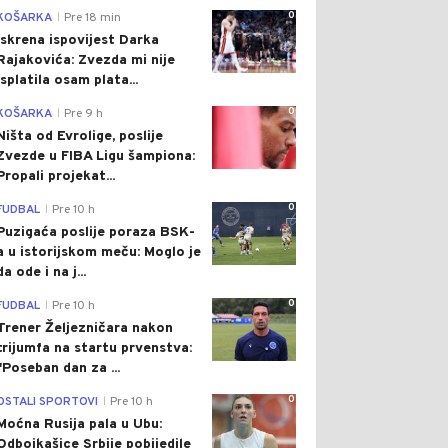
0
KOŠARKA
Pre 18 min
|
Iskrena ispovijest Darka
Rajakovića: Zvezda mi nije
isplatila osam plata...
0
KOŠARKA
Pre 9 h
|
Ništa od Evrolige, poslije
Zvezde u FIBA Ligu šampiona:
Propali projekat...
0
FUDBAL
Pre 10 h
|
Puzigaća poslije poraza BSK-
a u istorijskom meču: Moglo je
da ode i na j...
0
FUDBAL
Pre 10 h
|
Trener Željezničara nakon
trijumfa na startu prvenstva:
"Poseban dan za ...
0
OSTALI SPORTOVI
Pre 10 h
|
Moćna Rusija pala u Ubu:
Odbojkašice Srbije pobijedile