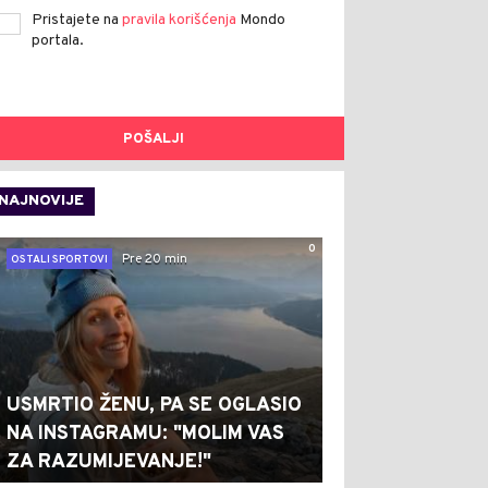
Pristajete na
pravila korišćenja
Mondo
portala.
POŠALJI
NAJNOVIJE
0
Pre 20 min
OSTALI SPORTOVI
USMRTIO ŽENU, PA SE OGLASIO
NA INSTAGRAMU: "MOLIM VAS
ZA RAZUMIJEVANJE!"