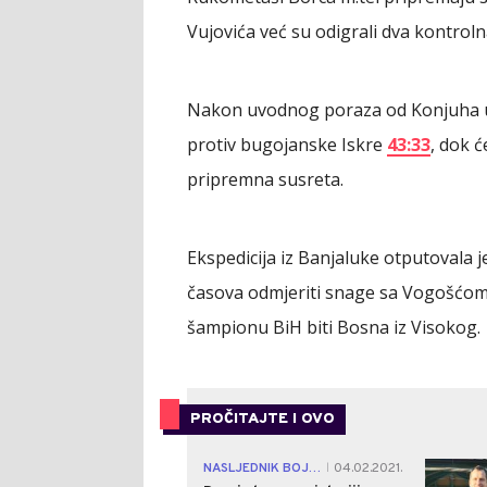
Vujovića već su odigrali dva kontrol
Nakon uvodnog poraza od Konjuha 
protiv bugojanske Iskre
43:33
, dok ć
pripremna susreta.
Ekspedicija iz Banjaluke otputovala 
časova odmjeriti snage sa Vogošćom,
šampionu BiH biti Bosna iz Visokog.
PROČITAJTE I OVO
NASLJEDNIK BOJANA LJUBIŠIĆA JE BJELORUS!
04.02.2021.
|