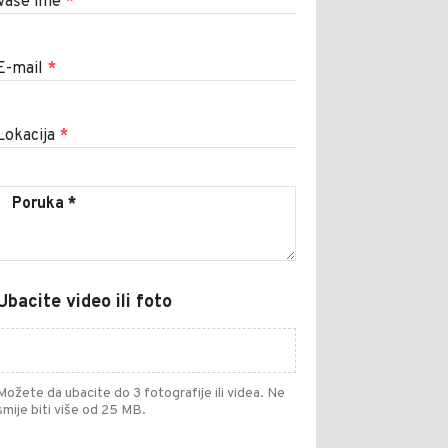
Vaše ime
*
E-mail
*
Lokacija
*
Ubacite video ili foto
Možete da ubacite do 3 fotografije ili videa. Ne
smije biti više od 25 MB.