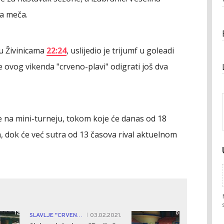
na meča.
u Živinicama
22:24
, uslijedio je trijumf u goleadi
e ovog vikenda "crveno-plavi" odigrati još dva
je na mini-turneju, tokom koje će danas od 18
 dok će već sutra od 13 časova rival aktuelnom
12
0
SLAVLJE "CRVENO-PLAVIH"
03.02.2021.
|