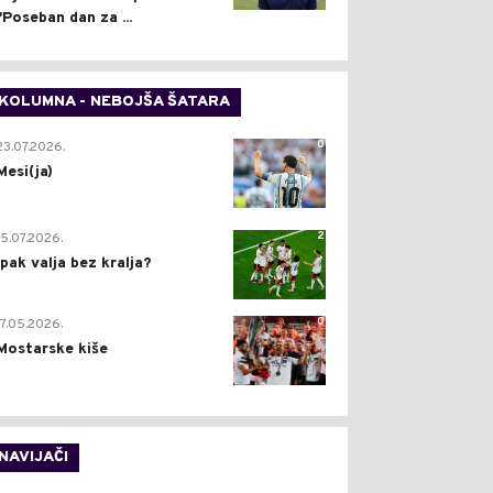
"Poseban dan za ...
KOLUMNA - NEBOJŠA ŠATARA
0
23.07.2026.
Mesi(ja)
2
15.07.2026.
Ipak valja bez kralja?
0
17.05.2026.
Mostarske kiše
NAVIJAČI