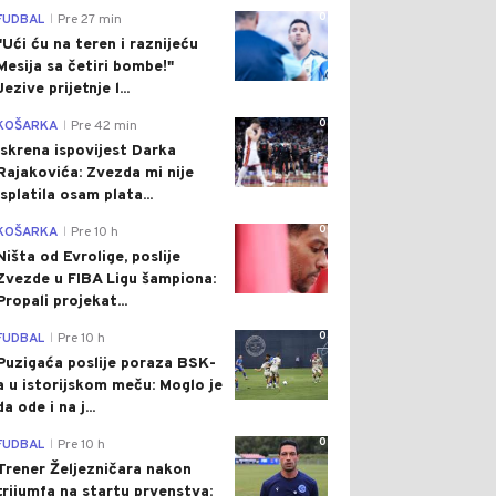
0
FUDBAL
Pre 27 min
|
"Ući ću na teren i raznijeću
Mesija sa četiri bombe!"
Jezive prijetnje l...
0
KOŠARKA
Pre 42 min
|
Iskrena ispovijest Darka
Rajakovića: Zvezda mi nije
isplatila osam plata...
0
KOŠARKA
Pre 10 h
|
Ništa od Evrolige, poslije
Zvezde u FIBA Ligu šampiona:
Propali projekat...
0
FUDBAL
Pre 10 h
|
Puzigaća poslije poraza BSK-
a u istorijskom meču: Moglo je
da ode i na j...
0
FUDBAL
Pre 10 h
|
Trener Željezničara nakon
trijumfa na startu prvenstva: