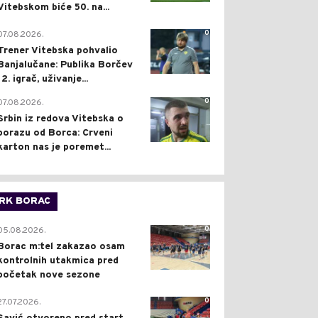
Vitebskom biće 50. na...
0
07.08.2026.
Trener Vitebska pohvalio
Banjalučane: Publika Borčev
12. igrač, uživanje...
0
07.08.2026.
Srbin iz redova Vitebska o
porazu od Borca: Crveni
karton nas je poremet...
RK BORAC
0
05.08.2026.
Borac m:tel zakazao osam
kontrolnih utakmica pred
početak nove sezone
0
27.07.2026.