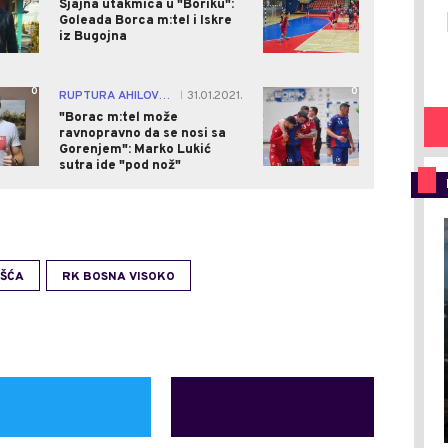
Sjajna utakmica u "Boriku":
Goleada Borca m:tel i Iskre
iz Bugojna
0
0
RUPTURA AHILOVE TETIVE
31.01.2021.
|
"Borac m:tel može
ravnopravno da se nosi sa
Gorenjem": Marko Lukić
sutra ide "pod nož"
ŠĆA
RK BOSNA VISOKO