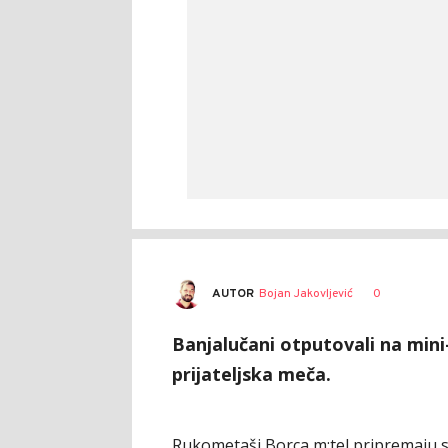
AUTOR
Bojan Jakovljević
0
Banjalučani otputovali na mini
prijateljska meča.
Rukometaši Borca m:tel pripremaju se