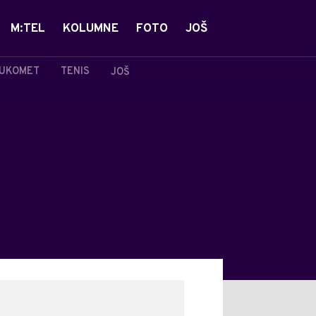
M:TEL
KOLUMNE
FOTO
JOŠ
UKOMET
TENIS
JOŠ