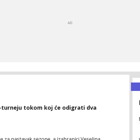
-turneju tokom koj će odigrati dva
 za nastavak sezone, a izabranici Veselina