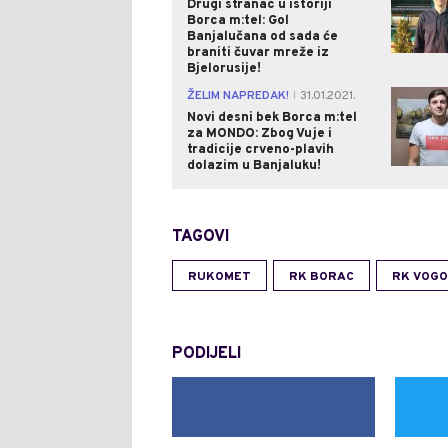
Drugi stranac u istoriji
Borca m:tel: Gol
Banjalučana od sada će
braniti čuvar mreže iz
Bjelorusije!
ŽELIM NAPREDAK!
31.01.2021.
|
Novi desni bek Borca m:tel
za MONDO: Zbog Vuje i
tradicije crveno-plavih
dolazim u Banjaluku!
TAGOVI
RUKOMET
RK BORAC
RK VOGO
PODIJELI