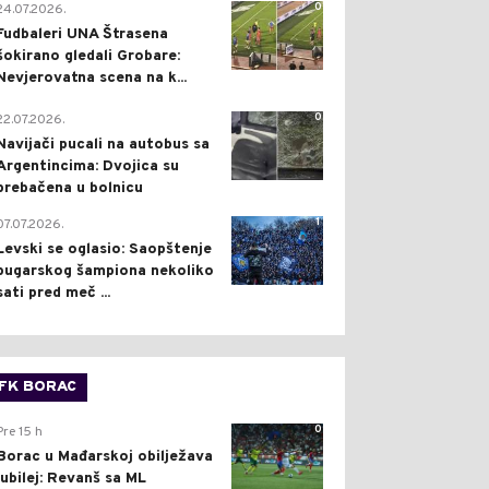
0
24.07.2026.
Fudbaleri UNA Štrasena
šokirano gledali Grobare:
Nevjerovatna scena na k...
0
22.07.2026.
Navijači pucali na autobus sa
Argentincima: Dvojica su
prebačena u bolnicu
1
07.07.2026.
Levski se oglasio: Saopštenje
bugarskog šampiona nekoliko
sati pred meč ...
FK BORAC
0
Pre 15 h
Borac u Mađarskoj obilježava
jubilej: Revanš sa ML