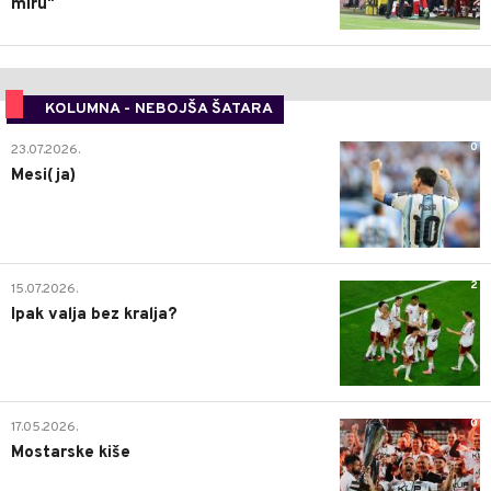
miru"
KOLUMNA - NEBOJŠA ŠATARA
0
23.07.2026.
Mesi(ja)
2
15.07.2026.
Ipak valja bez kralja?
0
17.05.2026.
Mostarske kiše