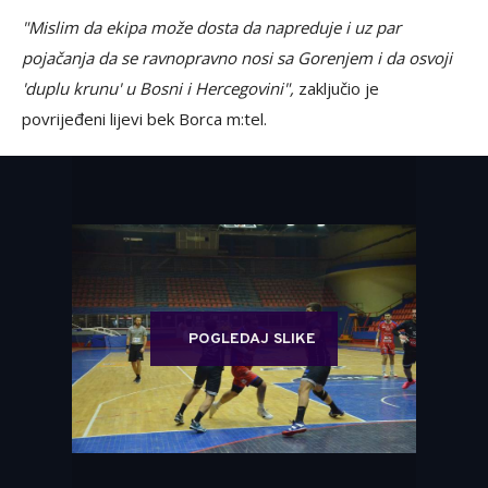
"Mislim da ekipa može dosta da napreduje i uz par
pojačanja da se ravnopravno nosi sa Gorenjem i da osvoji
'duplu krunu' u Bosni i Hercegovini",
zaključio je
povrijeđeni lijevi bek Borca m:tel.
POGLEDAJ SLIKE