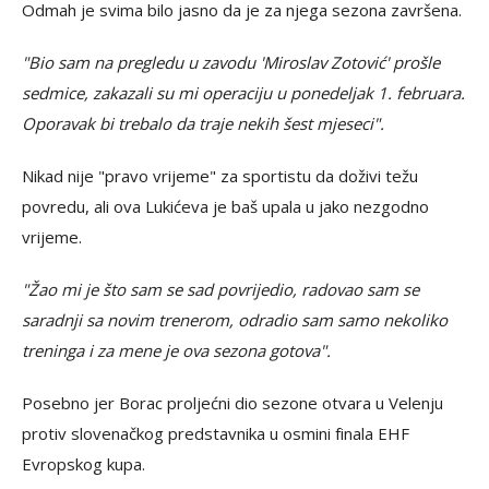
Odmah je svima bilo jasno da je za njega sezona završena.
"Bio sam na pregledu u zavodu 'Miroslav Zotović' prošle
sedmice, zakazali su mi operaciju u ponedeljak 1. februara.
Oporavak bi trebalo da traje nekih šest mjeseci".
Nikad nije "pravo vrijeme" za sportistu da doživi težu
povredu, ali ova Lukićeva je baš upala u jako nezgodno
vrijeme.
"Žao mi je što sam se sad povrijedio, radovao sam se
saradnji sa novim trenerom, odradio sam samo nekoliko
treninga i za mene je ova sezona gotova".
Posebno jer Borac proljećni dio sezone otvara u Velenju
protiv slovenačkog predstavnika u osmini finala EHF
Evropskog kupa.