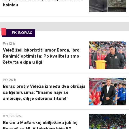
bolnicu
FK BORAC
0
Pre 12 h
Velež želi iskoristiti umor Borca, Ibro
Rahimić optimista: Po kvalitetu smo
četvrta ekipa u ligi
0
Pre 20 h
Borac protiv Veleža između dva okršaja
sa Bjelorusima: "Imamo najviše
ambicije, cilj je odbrana titule!"
0
07.08.2026.
Borac u Mađarskoj obilježava jubilej: