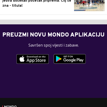
jedva dočekali početak priprema: Cilj se
zna - titula!
PREUZMI NOVU MONDO APLIKACIJU
Savršen spoj vijesti i zabave.
MONDO