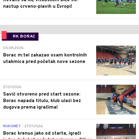
Revanš sa ML Vitebskom biće 50.
nastup crveno-plavih u Evropi!
RK BORAC
0
05.08.2026.
Borac m:tel zakazao osam kontrolnih
utakmica pred početak nove sezone
0
27.07.2026.
Savić otvoreno pred start sezone:
Borac napada titulu, klub ulazi bez
dugova prema igračima!
0
RUKOMET
27.07.2026.
|
Borac krenuo jako od starta, igrači