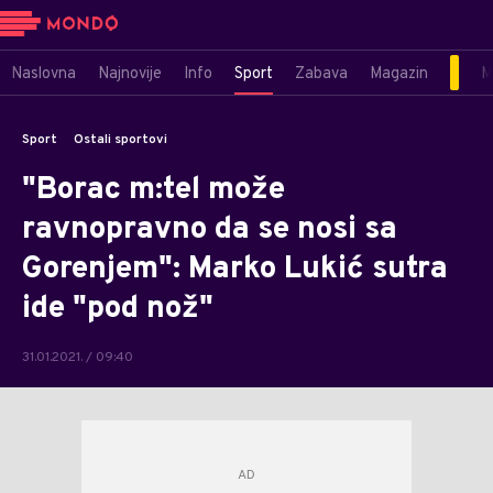
Naslovna
Najnovije
Info
Sport
Zabava
Magazin
M
Sport
Ostali sportovi
"Borac m:tel može
ravnopravno da se nosi sa
Gorenjem": Marko Lukić sutra
ide "pod nož"
31.01.2021. / 09:40