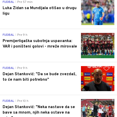
0
FUDBAL
Pre 57 min
|
Luka Zidan sa Mundijala otišao u drugu
ligu
0
FUDBAL
Pre 9 h
|
Premijerligaška subotnja uspavanka:
VAR i poništeni golovi - mreže mirovale
0
FUDBAL
Pre 9 h
|
Dejan Stanković: "Da se bude zvezdaš,
to će nam biti potrebno"
0
FUDBAL
Pre 10 h
|
Dejan Stanković: "Neka nastave da se
bave sa mnom, njih neka ostave na