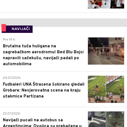
NAVIJAČI
0
Pre 19 h
Brutalna tuča huligana na
zagrebačkom aerodromu! Bed Blu Bojsi
napravili sačekušu, navijači padali po
automobilima
0
24.07.2026.
Fudbaleri UNA Štrasena šokirano gledali
Grobare: Nevjerovatna scena na kraju
utakmice Partizana
0
22.07.2026.
Navijači pucali na autobus sa
Argentincima: Dvojica su prebačena u