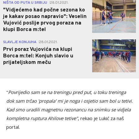
0
NIŠTA OD PUTA U SRBIJU
28.01.2021.
|
"Vidjećemo kad počne sezona ko
je kakav posao napravio": Veselin
Vujović poslije prvog poraza na
klupi Borca m:tel
3
SLAVLJE KONJUHA
28.01.2021.
|
Prvi poraz Vujovića na klupi
Borca m:tel: Konjuh slavio u
prijateljskom meču
"
Povrijedio sam se na treningu pred put, u toku treninga
dok sam trčao 'propala' mi je noga i osjetio sam bol u tetivi.
Kad smo uradili magnetnu rezonancu na snimku se vidjela
kompletna ruptura Ahilove tetive"
, rekao je Lukić za naš
portal.