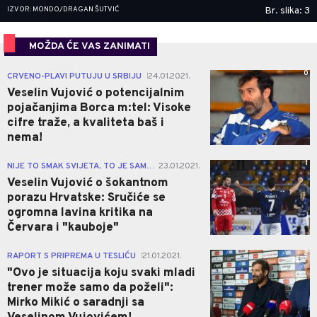
IZVOR: MONDO/DRAGAN ŠUTVIĆ
Br. slika: 3
MOŽDA ĆE VAS ZANIMATI
0
CRVENO-PLAVI PUTUJU U SRBIJU
24.01.2021.
|
Veselin Vujović o potencijalnim
pojačanjima Borca m:tel: Visoke
cifre traže, a kvaliteta baš i
nema!
1
NIJE TO SMAK SVIJETA, TO JE SAMO SPORT!
23.01.2021.
|
Veselin Vujović o šokantnom
porazu Hrvatske: Sručiće se
ogromna lavina kritika na
Červara i "kauboje"
2
RAPORT S PRIPREMA U TESLIĆU
21.01.2021.
|
"Ovo je situacija koju svaki mladi
trener može samo da poželi":
Mirko Mikić o saradnji sa