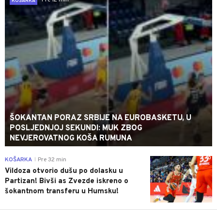
Pre 12 min
KOŠARKA
ŠOKANTAN PORAZ SRBIJE NA EUROBASKETU, U
POSLJEDNJOJ SEKUNDI: MUK ZBOG
NEVJEROVATNOG KOŠA RUMUNA
0
KOŠARKA
Pre 32 min
|
Vildoza otvorio dušu po dolasku u
Partizan! Bivši as Zvezde iskreno o
šokantnom transferu u Humsku!