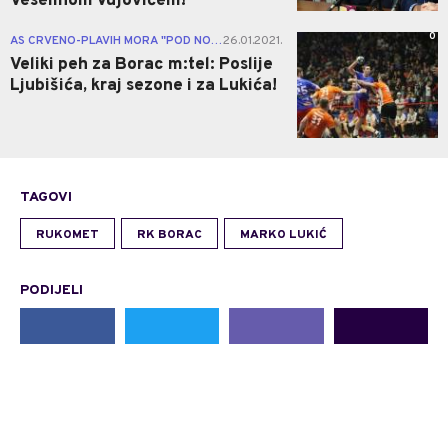
Veselinom Vujovićem!
0
AS CRVENO-PLAVIH MORA "POD NOŽ"
26.01.2021.
|
Veliki peh za Borac m:tel: Poslije
Ljubišića, kraj sezone i za Lukića!
TAGOVI
RUKOMET
RK BORAC
MARKO LUKIĆ
PODIJELI