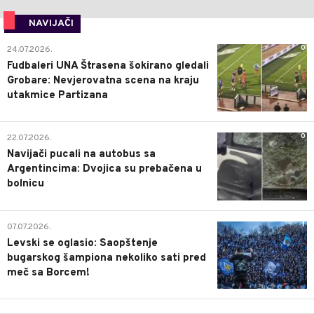
NAVIJAČI
0
24.07.2026.
Fudbaleri UNA Štrasena šokirano gledali
Grobare: Nevjerovatna scena na kraju
utakmice Partizana
0
22.07.2026.
Navijači pucali na autobus sa
Argentincima: Dvojica su prebačena u
bolnicu
1
07.07.2026.
Levski se oglasio: Saopštenje
bugarskog šampiona nekoliko sati pred
meč sa Borcem!