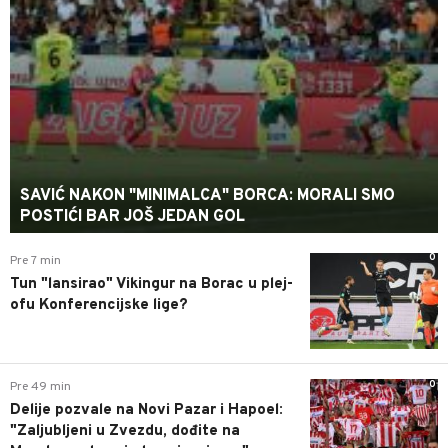
SAVIĆ NAKON "MINIMALCA" BORCA: MORALI SMO
POSTIĆI BAR JOŠ JEDAN GOL
0
Pre 7 min
Tun "lansirao" Vikingur na Borac u plej-
ofu Konferencijske lige?
0
Pre 49 min
Delije pozvale na Novi Pazar i Hapoel:
"Zaljubljeni u Zvezdu, dođite na