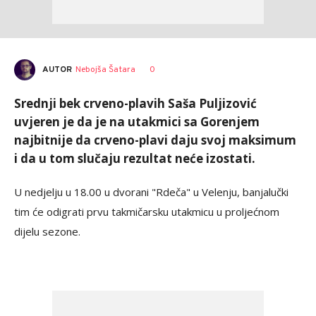
AUTOR
Nebojša Šatara
0
Srednji bek crveno-plavih Saša Puljizović
uvjeren je da je na utakmici sa Gorenjem
najbitnije da crveno-plavi daju svoj maksimum
i da u tom slučaju rezultat neće izostati.
U nedjelju u 18.00 u dvorani "Rdeča" u Velenju, banjalučki
tim će odigrati prvu takmičarsku utakmicu u proljećnom
dijelu sezone.