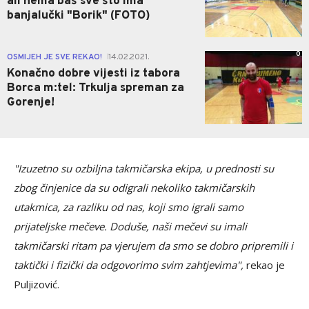
ali nema baš sve što ima
banjalučki "Borik" (FOTO)
0
OSMIJEH JE SVE REKAO!
14.02.2021.
|
Konačno dobre vijesti iz tabora
Borca m:tel: Trkulja spreman za
Gorenje!
"Izuzetno su ozbiljna takmičarska ekipa, u prednosti su
zbog činjenice da su odigrali nekoliko takmičarskih
utakmica, za razliku od nas, koji smo igrali samo
prijateljske mečeve. Doduše, naši mečevi su imali
takmičarski ritam pa vjerujem da smo se dobro pripremili i
taktički i fizički da odgovorimo svim zahtjevima",
rekao je
Puljizović.