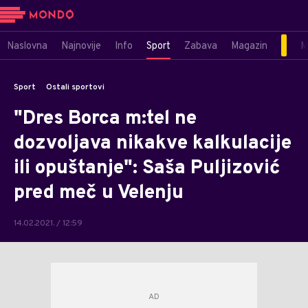
Naslovna
Najnovije
Info
Sport
Zabava
Magazin
M
Sport
Ostali sportovi
"Dres Borca m:tel ne
dozvoljava nikakve kalkulacije
ili opuštanje": Saša Puljizović
pred meč u Velenju
14.02.2021. / 12:59