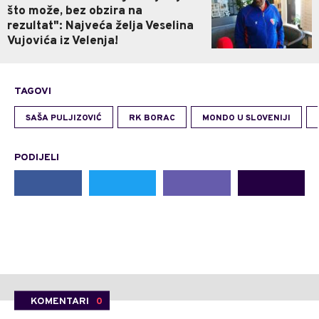
što može, bez obzira na
rezultat": Najveća želja Veselina
Vujovića iz Velenja!
TAGOVI
SAŠA PULJIZOVIĆ
RK BORAC
MONDO U SLOVENIJI
PODIJELI
KOMENTARI
0