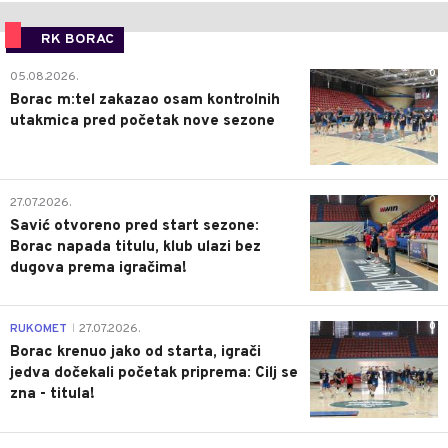
RK BORAC
0
05.08.2026.
Borac m:tel zakazao osam kontrolnih
utakmica pred početak nove sezone
0
27.07.2026.
Savić otvoreno pred start sezone:
Borac napada titulu, klub ulazi bez
dugova prema igračima!
0
RUKOMET
27.07.2026.
|
Borac krenuo jako od starta, igrači
jedva dočekali početak priprema: Cilj se
zna - titula!