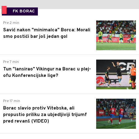
FK BORAC
0
Pre 2 min
Savić nakon "minimalca" Borca: Morali
smo postići bar još jedan gol
0
Pre 7 min
Tun "lansirao" Vikingur na Borac u plej-
ofu Konferencijske lige?
0
Pre 17 min
Borac slavio protiv Vitebska, ali
propustio priliku za ubjedljiviji trijumf
pred revanš (VIDEO)