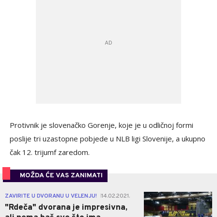
Protivnik je slovenačko Gorenje, koje je u odličnoj formi
poslije tri uzastopne pobjede u NLB ligi Slovenije, a ukupno
čak 12. trijumf zaredom.
MOŽDA ĆE VAS ZANIMATI
2
ZAVIRITE U DVORANU U VELENJU!
14.02.2021.
|
"Rdeča" dvorana je impresivna,