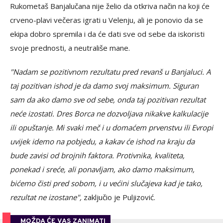
Rukometaš Banjalučana nije želio da otkriva način na koji će
crveno-plavi večeras igrati u Velenju, ali je ponovio da se
ekipa dobro spremila i da će dati sve od sebe da iskoristi
svoje prednosti, a neutrališe mane.
"Nadam se pozitivnom rezultatu pred revanš u Banjaluci. A
taj pozitivan ishod je da damo svoj maksimum. Siguran
sam da ako damo sve od sebe, onda taj pozitivan rezultat
neće izostati. Dres Borca ne dozvoljava nikakve kalkulacije
ili opuštanje. Mi svaki meč i u domaćem prvenstvu ili Evropi
uvijek idemo na pobjedu, a kakav će ishod na kraju da
bude zavisi od brojnih faktora. Protivnika, kvaliteta,
ponekad i sreće, ali ponavljam, ako damo maksimum,
bićemo čisti pred sobom, i u većini slučajeva kad je tako,
rezultat ne izostane",
zaključio je Puljizović.
MOŽDA ĆE VAS ZANIMATI