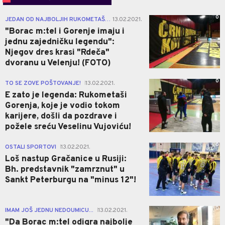
0
JEDAN OD NAJBOLJIH RUKOMETAŠA BIVŠE JUGOSLAVIJE U ISTORIJI!
13.02.2021.
|
"Borac m:tel i Gorenje imaju i
jednu zajedničku legendu":
Njegov dres krasi "Rdeča"
dvoranu u Velenju! (FOTO)
0
TO SE ZOVE POŠTOVANJE!
13.02.2021.
|
E zato je legenda: Rukometaši
Gorenja, koje je vodio tokom
karijere, došli da pozdrave i
požele sreću Veselinu Vujoviću!
0
OSTALI SPORTOVI
13.02.2021.
|
Loš nastup Gračanice u Rusiji:
Bh. predstavnik "zamrznut" u
Sankt Peterburgu na "minus 12"!
0
IMAM JOŠ JEDNU NEDOUMICU...
13.02.2021.
|
"Da Borac m:tel odigra najbolje