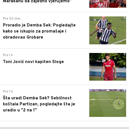
Marakanu da zajedno vjerujemo"
0
Pre 55 min
Proradio je Demba Sek: Pogledajte
kako se iskupio za promašaje i
obradovao Grobare
0
Pre 1 h
Toni Jović novi kapiten Sloge
0
Pre 1 h
Šta uradi Demba Sek? Sebičnost
koštala Partizan, pogledajte šta je
uradio u "2 na 1"