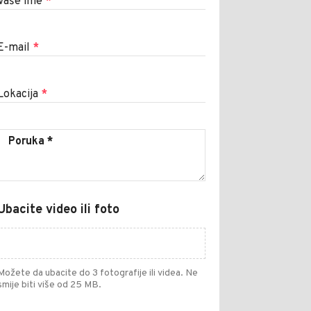
Vaše ime
*
E-mail
*
Lokacija
*
Ubacite video ili foto
Možete da ubacite do 3 fotografije ili videa. Ne
smije biti više od 25 MB.