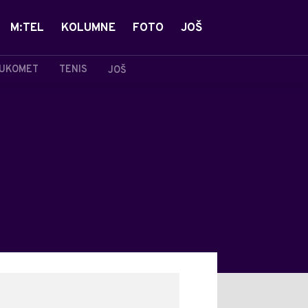
M:TEL
KOLUMNE
FOTO
JOŠ
UKOMET
TENIS
JOŠ