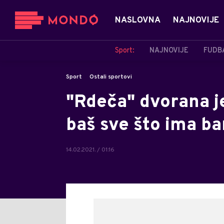
NASLOVNA
NAJNOVIJE
Sport:
NAJNOVIJE
FUDB
Sport
Ostali sportovi
"Rdeča" dvorana j
baš sve što ima ba
14.02.2021. / 01:16