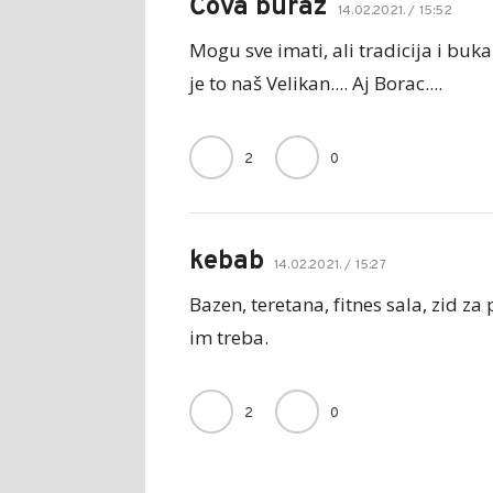
Čova buraz
14.02.2021. / 15:52
Mogu sve imati, ali tradicija i buka
je to naš Velikan.... Aj Borac....
2
0
kebab
14.02.2021. / 15:27
Bazen, teretana, fitnes sala, zid za 
im treba.
2
0