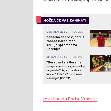
MOŽDA ĆE VAS ZANIMATI
0
OSMIJEH JE SVE REKAO!
14.02.2021.
|
Konačno dobre vijesti iz
tabora Borca m:tel:
Trkulja spreman za
Gorenje!
0
JEDAN OD NAJBOLJIH RUKOMETAŠA BIVŠE JUGOSLAVIJE U ISTORIJI!
13.02.2021.
"Borac m:tel i Gorenje
imaju i jednu zajedničku
legendu": Njegov dres
krasi "Rdeča" dvoranu u
Velenju! (FOTO)
kolekcionaru Borisu Vrhovcu.