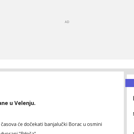
ane u Velenju.
 časova će dočekati banjalučki Borac u osmini
dvorani "Rdeča".