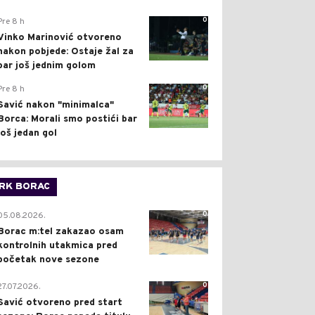
0
Pre 8 h
Vinko Marinović otvoreno
nakon pobjede: Ostaje žal za
bar još jednim golom
0
Pre 8 h
Savić nakon "minimalca"
Borca: Morali smo postići bar
još jedan gol
RK BORAC
0
05.08.2026.
Borac m:tel zakazao osam
kontrolnih utakmica pred
početak nove sezone
0
27.07.2026.
Savić otvoreno pred start