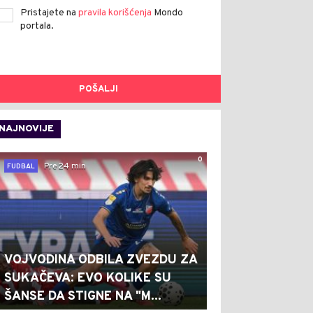
Pristajete na
pravila korišćenja
Mondo
portala.
POŠALJI
NAJNOVIJE
0
Pre 24 min
FUDBAL
VOJVODINA ODBILA ZVEZDU ZA
SUKAČEVA: EVO KOLIKE SU
ŠANSE DA STIGNE NA "M...