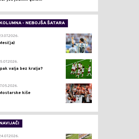
KOLUMNA - NEBOJŠA ŠATARA
0
23.07.2026.
Mesi(ja)
2
15.07.2026.
Ipak valja bez kralja?
0
17.05.2026.
Mostarske kiše
NAVIJAČI
0
24.07.2026.