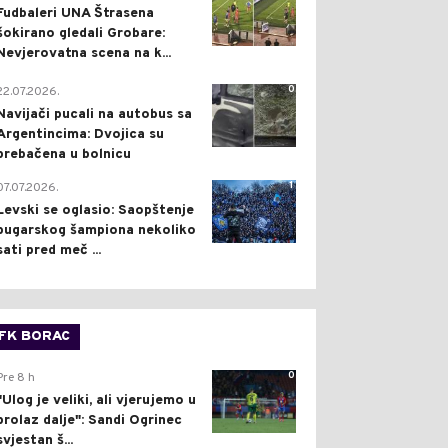
Fudbaleri UNA Štrasena
šokirano gledali Grobare:
Nevjerovatna scena na k...
0
22.07.2026.
Navijači pucali na autobus sa
Argentincima: Dvojica su
prebačena u bolnicu
1
07.07.2026.
Levski se oglasio: Saopštenje
bugarskog šampiona nekoliko
sati pred meč ...
FK BORAC
0
Pre 8 h
"Ulog je veliki, ali vjerujemo u
prolaz dalje": Sandi Ogrinec
svjestan š...