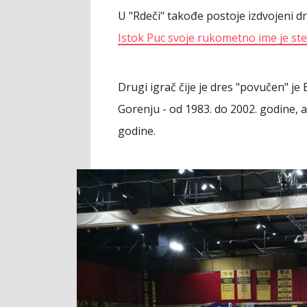
U "Rdeči" takođe postoje izdvojeni dr
Istok Puc svoje rukometno ime je s
Drugi igrač čije je dres "povučen" je
Gorenju - od 1983. do 2002. godine, a 
godine.