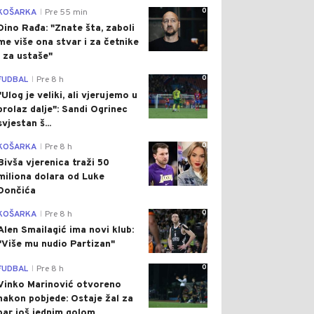
0
KOŠARKA
Pre 55 min
|
Dino Rađa: "Znate šta, zaboli
me više ona stvar i za četnike
i za ustaše"
0
FUDBAL
Pre 8 h
|
"Ulog je veliki, ali vjerujemo u
prolaz dalje": Sandi Ogrinec
svjestan š...
0
KOŠARKA
Pre 8 h
|
Bivša vjerenica traži 50
miliona dolara od Luke
Dončića
0
KOŠARKA
Pre 8 h
|
Alen Smailagić ima novi klub:
"Više mu nudio Partizan"
0
FUDBAL
Pre 8 h
|
Vinko Marinović otvoreno
nakon pobjede: Ostaje žal za
bar još jednim golom