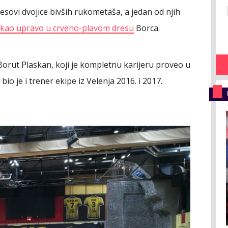
esovi dvojice bivših rukometaša, a jedan od njih
tekao upravo u crveno-plavom dresu
Borca.
 Borut Plaskan, koji je kompletnu karijeru proveo u
bio je i trener ekipe iz Velenja 2016. i 2017.