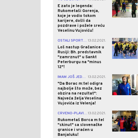
E zato je legenda:
Rukometaši Gorenja,
koje je vodio tokom
karijere, došli da
pozdrave i požele sreću
Veselinu Vujoviću!
0
OSTALI SPORTOVI
13.02.2021.
|
Loš nastup Gračanice u
Rusiji: Bh. predstavnik
"zamrznut" u Sankt
Peterburgu na "minus
12"!
0
IMAM JOŠ JEDNU NEDOUMICU...
13.02.2021.
|
"Da Borac m:tel odigra
najbolje što može, bez
obzira na rezultat":
Najveća želja Veselina
Vujovića iz Velenja!
1
CRVENO-PLAVI DODATNO OSLABLJENI U VELENJU!
13.02.2021.
Rukometaš Borca m:tel
"skinut" sa slovenačke
granice i vraćen u
Banjaluku!