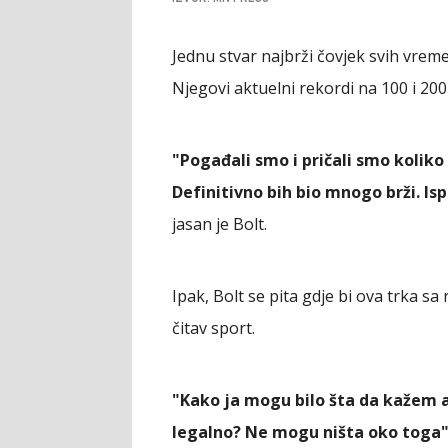
Jednu stvar najbrži čovjek svih vrem
Njegovi aktuelni rekordi na 100 i 200
"Pogađali smo i pričali smo koliko 
Definitivno bih bio mnogo brži. Is
jasan je Bolt.
Ipak, Bolt se pita gdje bi ova trka s
čitav sport.
"Kako ja mogu bilo šta da kažem a
legalno? Ne mogu ništa oko toga