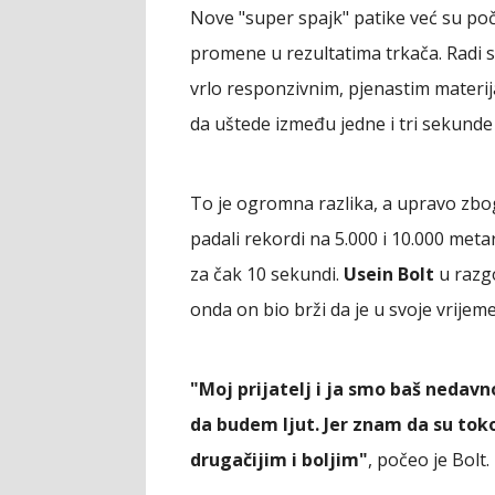
Nove "super spajk" patike već su poč
promene u rezultatima trkača. Radi s
vrlo responzivnim, pjenastim materija
da uštede između jedne i tri sekunde 
To je ogromna razlika, a upravo zbog
padali rekordi na 5.000 i 10.000 met
za čak 10 sekundi.
Usein Bolt
u razgo
onda on bio brži da je u svoje vrijem
"Moj prijatelj i ja smo baš nedavno
da budem ljut. Jer znam da su tok
drugačijim i boljim"
, počeo je Bolt.