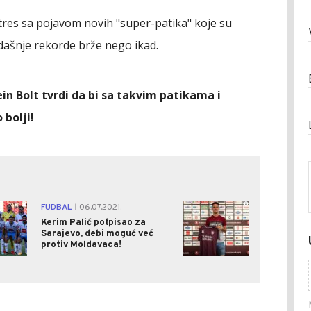
otres sa pojavom novih "super-patika" koje su
ašnje rekorde brže nego ikad.
ein Bolt tvrdi da bi sa takvim patikama i
 bolji!
2
0
FUDBAL
06.07.2021.
|
Kerim Palić potpisao za
Sarajevo, debi moguć već
protiv Moldavaca!