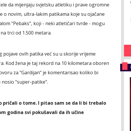
ele da mijenjaju svjetsku atletiku i prave ogromne
e o novim, ultra-lakim patikama koje su ojačane
lom "Pebaks", koji - neki atletičari tvrde - mogu
na trci od 1.500 metara.
 pojave ovih patika već su u skorije vrijeme
ara. Kod žena je taj rekord na 10 kilometara oboren
voru za "Gardijan" je komentarisao koliko bi
e nosio "super-patike".
 pričali o tome. I pitao sam se da li bi trebalo
om godina svi pokušavali da ih učine