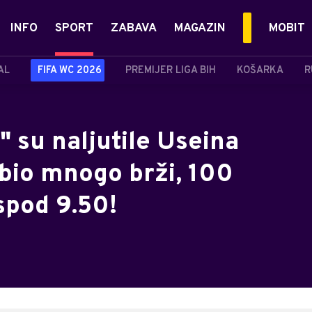
INFO
SPORT
ZABAVA
MAGAZIN
MOBIT
AL
FIFA WC 2026
PREMIJER LIGA BIH
KOŠARKA
R
" su naljutile Useina
 bio mnogo brži, 100
spod 9.50!