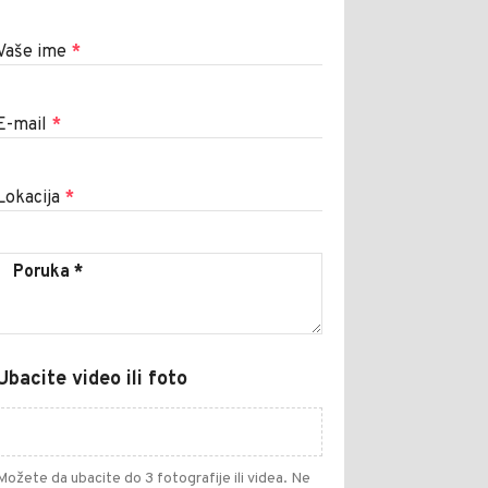
Vaše ime
*
E-mail
*
Lokacija
*
Ubacite video ili foto
Možete da ubacite do 3 fotografije ili videa. Ne