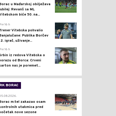
Borac u Mađarskoj obilježava
jubilej: Revanš sa ML
Vitebskom biće 50. na...
0
Pre 16 h
Trener Vitebska pohvalio
Banjalučane: Publika Borčev
12. igrač, uživanje...
0
Pre 16 h
Srbin iz redova Vitebska o
porazu od Borca: Crveni
karton nas je poremet...
RK BORAC
0
05.08.2026.
Borac m:tel zakazao osam
kontrolnih utakmica pred
početak nove sezone