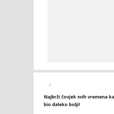
Dragan
AUTOR
0
Šutvić
Najbrži čovjek svih vremena k
bio daleko bolji!