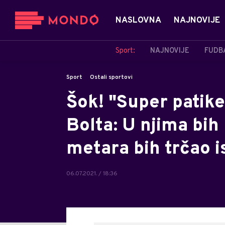
NASLOVNA
NAJNOVIJE
Sport:
NAJNOVIJE
FUDB
Sport
Ostali sportovi
Šok! "Super patike
Bolta: U njima bih
metara bih trčao i
06.07.2021. / 18:36