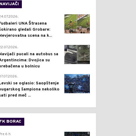
NAVIJAČI
0
24.07.2026.
Fudbaleri UNA Štrasena
šokirano gledali Grobare:
Nevjerovatna scena na k...
0
22.07.2026.
Navijači pucali na autobus sa
Argentincima: Dvojica su
prebačena u bolnicu
1
07.07.2026.
Levski se oglasio: Saopštenje
bugarskog šampiona nekoliko
sati pred meč ...
FK BORAC
0
Pre 6 h