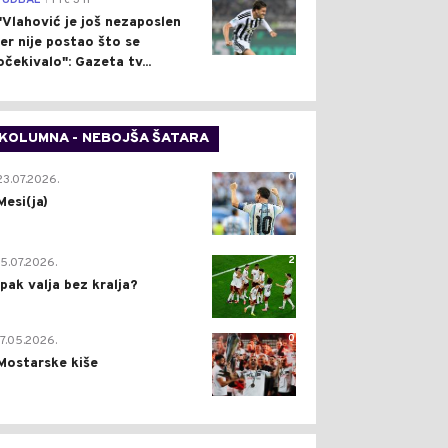
FUDBAL
Pre 3 h
"Vlahović je još nezaposlen
jer nije postao što se
očekivalo": Gazeta tv...
KOLUMNA - NEBOJŠA ŠATARA
0
23.07.2026.
Mesi(ja)
2
15.07.2026.
Ipak valja bez kralja?
0
17.05.2026.
Mostarske kiše