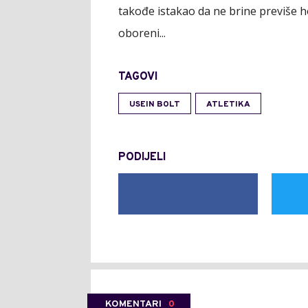
takođe istakao da ne brine previše ho
oboreni...
TAGOVI
USEIN BOLT
ATLETIKA
PODIJELI
KOMENTARI
0