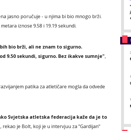
ena jasno poručuje - u njima bi bio mnogo brži.
 metara iznose 9.58 i 19.19 sekundi.
bih bio brži, ali ne znam to sigurno.
pod 9.50 sekundi, sigurno. Bez ikakve sumnje"
,
a razvijanjem patika za atletičare mogla da odvede
ko Svjetska atletska federacija kaže da je to
"
, rekao je Bolt, koji je u intervjuu za "Gardijan"