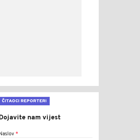
ČITAOCI REPORTERI
Dojavite nam vijest
Naslov
*