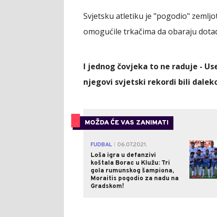
Svjetsku atletiku je "pogodio" zemlj
omogućile trkačima da obaraju dotad
I jednog čovjeka to ne raduje - Us
njegovi svjetski rekordi bili daleko
MOŽDA ĆE VAS ZANIMATI
FUDBAL
06.07.2021.
|
Loša igra u defanzivi
koštala Borac u Klužu: Tri
gola rumunskog šampiona,
Moraitis pogodio za nadu na
Gradskom!