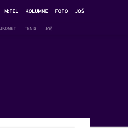
M:TEL
KOLUMNE
FOTO
JOŠ
UKOMET
TENIS
JOŠ