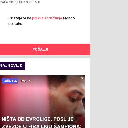
smije biti više od 25 MB.
Pristajete na
pravila korišćenja
Mondo
portala.
POŠALJI
NAJNOVIJE
0
Pre 1 h
KOŠARKA
NIŠTA OD EVROLIGE, POSLIJE
ZVEZDE U FIBA LIGU ŠAMPIONA: