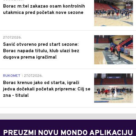
Borac m:tel zakazao osam kontrolnih
utakmica pred početak nove sezone
0
27.07.2026.
Savić otvoreno pred start sezone:
Borac napada titulu, klub ulazi bez
dugova prema igračima!
0
RUKOMET
27.07.2026.
|
Borac krenuo jako od starta, igrači
jedva dočekali početak priprema: Cilj se
zna - titula!
PREUZMI NOVU MONDO APLIKACIJU