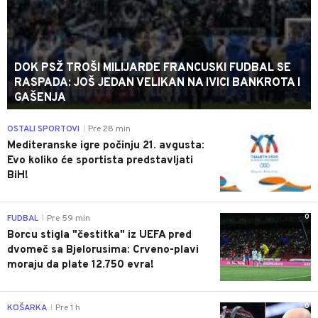
DOK PSŽ TROŠI MILIJARDE FRANCUSKI FUDBAL SE
RASPADA: JOŠ JEDAN VELIKAN NA IVICI BANKROTA I
GAŠENJA
0
OSTALI SPORTOVI
Pre 28 min
|
Mediteranske igre počinju 21. avgusta:
Evo koliko će sportista predstavljati
BiH!
0
FUDBAL
Pre 59 min
|
Borcu stigla "čestitka" iz UEFA pred
dvomeč sa Bjelorusima: Crveno-plavi
moraju da plate 12.750 evra!
0
KOŠARKA
Pre 1 h
|