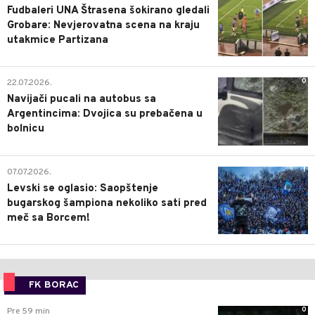
Fudbaleri UNA Štrasena šokirano gledali
Grobare: Nevjerovatna scena na kraju
utakmice Partizana
0
22.07.2026.
Navijači pucali na autobus sa
Argentincima: Dvojica su prebačena u
bolnicu
1
07.07.2026.
Levski se oglasio: Saopštenje
bugarskog šampiona nekoliko sati pred
meč sa Borcem!
FK BORAC
0
Pre 59 min