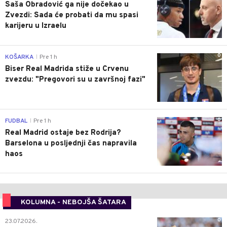
Saša Obradović ga nije dočekao u
Zvezdi: Sada će probati da mu spasi
karijeru u Izraelu
0
KOŠARKA
Pre 1 h
|
Biser Real Madrida stiže u Crvenu
zvezdu: "Pregovori su u završnoj fazi"
0
FUDBAL
Pre 1 h
|
Real Madrid ostaje bez Rodrija?
Barselona u posljednji čas napravila
haos
KOLUMNA - NEBOJŠA ŠATARA
0
23.07.2026.