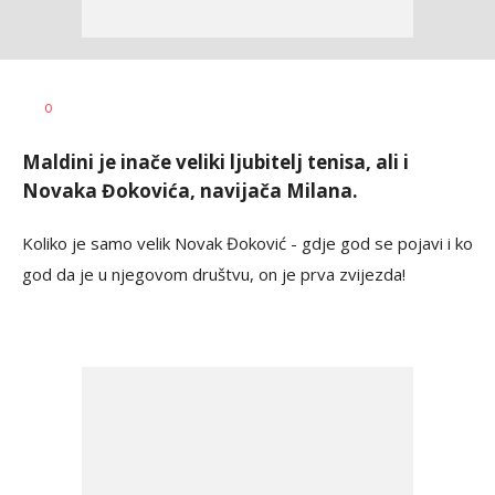
Bojan
AUTOR
0
Jakovljević
Maldini je inače veliki ljubitelj tenisa, ali i
Novaka Đokovića, navijača Milana.
Koliko je samo velik Novak Đoković - gdje god se pojavi i ko
god da je u njegovom društvu, on je prva zvijezda!