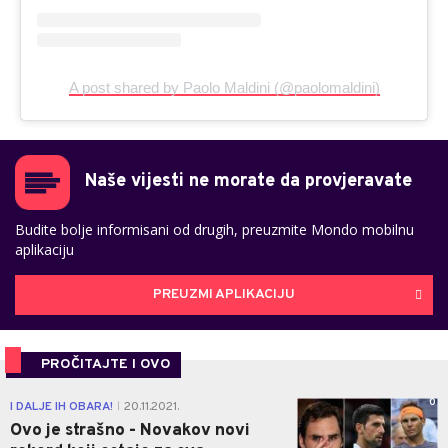
A post shared by Paolo Maldini (@paolomaldini)
Naše vijesti ne morate da provjeravate
Budite bolje informisani od drugih, preuzmite Mondo mobilnu
aplikaciju
PREUZMI APLIKACIJU
PROČITAJTE I OVO
0
I DALJE IH OBARA!
20.11.2021.
|
Ovo je strašno - Novakov novi