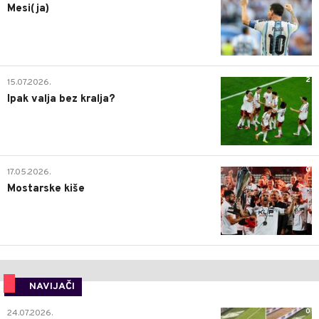
Mesi(ja)
2
15.07.2026.
Ipak valja bez kralja?
0
17.05.2026.
Mostarske kiše
NAVIJAČI
0
24.07.2026.