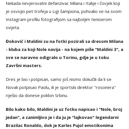
Nekada nevjerovatni defanzivac Milana i Italije i čovjek koji
je osvojio pet trofeja u Ligi šampiona, pohvalio se na svom
Instagram profilu fotografijom sa najboljim teniserom
svijeta.
Đoković i Maldini su na fotki pozirali sa dresom Milana
- kluba za koji Nole navija - na kojem piše "Maldini 3", a
sve se naravno odigralo u Torinu, gdje je u toku
Završni masters.
Dres je bio i potpisan, samo još nismo dokučili da li se
Novak potpisao Paolu, ili je sportski direktor "rosonera"
riješio da donese poklon Srbinu.
Bilo kako bilo, Maldini je uz fotku napisao i "Nole, broj
jedan", a zanimljivo je i da ju je "lajkovao" legendarni
Brazilac Ronaldo, dok je Karles Pujol emotikonima