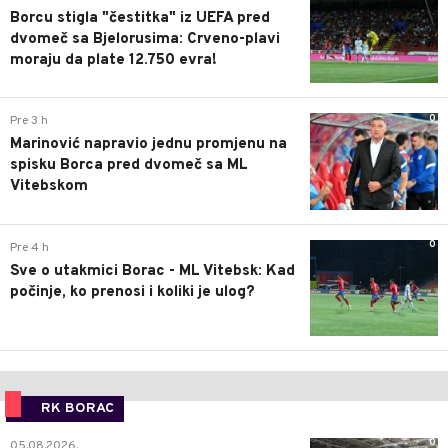
Borcu stigla "čestitka" iz UEFA pred
dvomeč sa Bjelorusima: Crveno-plavi
moraju da plate 12.750 evra!
0
Pre 3 h
Marinović napravio jednu promjenu na
spisku Borca pred dvomeč sa ML
Vitebskom
0
Pre 4 h
Sve o utakmici Borac - ML Vitebsk: Kad
počinje, ko prenosi i koliki je ulog?
RK BORAC
0
05.08.2026.