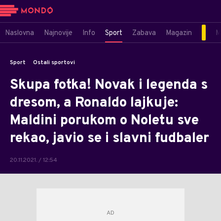
Naslovna
Najnovije
Info
Sport
Zabava
Magazin
M
Sport
Ostali sportovi
Skupa fotka! Novak i legenda s
dresom, a Ronaldo lajkuje:
Maldini porukom o Noletu sve
rekao, javio se i slavni fudbaler
20.11.2021. / 12:54