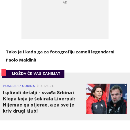
Tako je i kada ga za fotografiju zamoli legendarni
Paolo Maldini!
MOŽDA ĆE VAS ZANIMATI
0
POSLIJE 17 GODINA
20.11.2021.
|
Isplivali detalji - svađa Srbina i
Klopa koja je šokirala Liverpul:
Nijemac ga otjerao, a za sve je
kriv drugi klub!