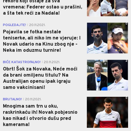
rekord koji ostaje za sva
vremena: Federer ostao u prašini,
a šta tek reći za Nadala!
0
POGLEDAJTE!
20.11.2021.
|
Pojavila se fotka nestale
teniserke, ali niko im ne vjeruje: I
Novak udario na Kinu zbog nje -
Neka im oduzmu turnire!
2
BIĆE KATASTROFALNO!
20.11.2021.
|
Obrt! Šok za Novaka, Neće moći
da brani omiljenu titulu? Na
Australijan openu ipak igraju
samo vakcinisani!
0
BRUTALNO!
20.11.2021.
|
Mnogima sam trn u oku,
raskrinkaću ih! Novak pobjesnio
kao nikad i otvorio dušu pred
kamerama!