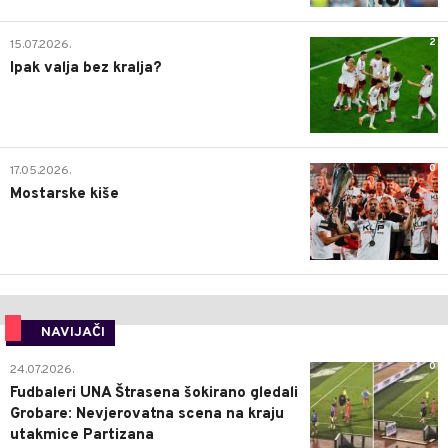
2
15.07.2026.
Ipak valja bez kralja?
0
17.05.2026.
Mostarske kiše
NAVIJAČI
0
24.07.2026.
Fudbaleri UNA Štrasena šokirano gledali
Grobare: Nevjerovatna scena na kraju
utakmice Partizana