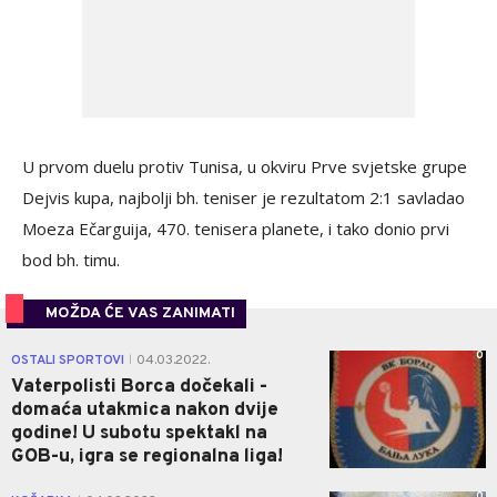
U prvom duelu protiv Tunisa, u okviru Prve svjetske grupe
Dejvis kupa, najbolji bh. teniser je rezultatom 2:1 savladao
Moeza Ečarguija, 470. tenisera planete, i tako donio prvi
bod bh. timu.
MOŽDA ĆE VAS ZANIMATI
0
OSTALI SPORTOVI
04.03.2022.
|
Vaterpolisti Borca dočekali -
domaća utakmica nakon dvije
godine! U subotu spektakl na
GOB-u, igra se regionalna liga!
0