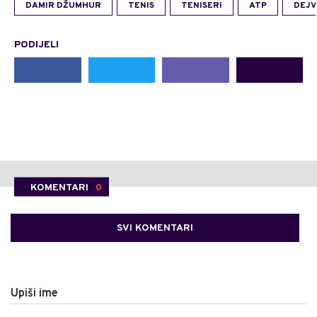
DAMIR DŽUMHUR
TENIS
TENISERI
ATP
DEJV
PODIJELI
KOMENTARI
0
SVI KOMENTARI
Upiši ime