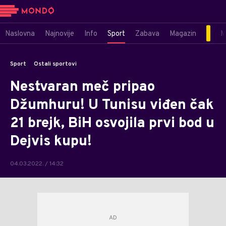
Naslovna
Najnovije
Info
Sport
Zabava
Magazin
M
Sport
Ostali sportovi
Nestvaran meč pripao
Džumhuru! U Tunisu viđen čak
21 brejk, BiH osvojila prvi bod u
Dejvis kupu!
04.03.2022. / 14:32