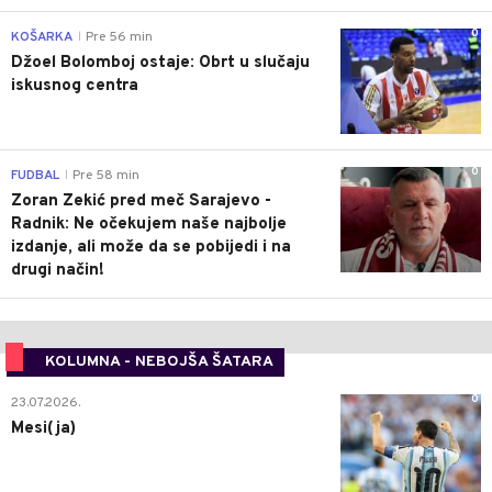
0
KOŠARKA
Pre 56 min
|
Džoel Bolomboj ostaje: Obrt u slučaju
iskusnog centra
0
FUDBAL
Pre 58 min
|
Zoran Zekić pred meč Sarajevo -
Radnik: Ne očekujem naše najbolje
izdanje, ali može da se pobijedi i na
drugi način!
KOLUMNA - NEBOJŠA ŠATARA
0
23.07.2026.
Mesi(ja)