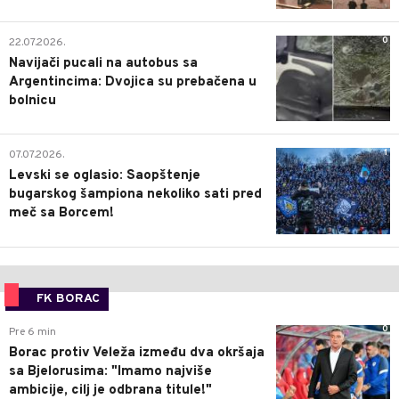
0
22.07.2026.
Navijači pucali na autobus sa
Argentincima: Dvojica su prebačena u
bolnicu
1
07.07.2026.
Levski se oglasio: Saopštenje
bugarskog šampiona nekoliko sati pred
meč sa Borcem!
FK BORAC
0
Pre 6 min
Borac protiv Veleža između dva okršaja
sa Bjelorusima: "Imamo najviše
ambicije, cilj je odbrana titule!"