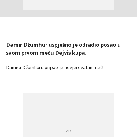
Dragan
AUTOR
0
Šutvić
Damir Džumhur uspješno je odradio posao u
svom prvom meču Dejvis kupa.
Damiru Džumhuru pripao je nevjerovatan meč!