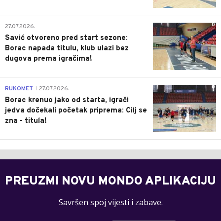
0
27.07.2026.
Savić otvoreno pred start sezone:
Borac napada titulu, klub ulazi bez
dugova prema igračima!
0
RUKOMET
27.07.2026.
|
Borac krenuo jako od starta, igrači
jedva dočekali početak priprema: Cilj se
zna - titula!
PREUZMI NOVU MONDO APLIKACIJU
Savršen spoj vijesti i zabave.