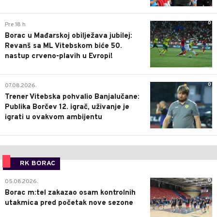
0
Pre 18 h
Borac u Mađarskoj obilježava jubilej:
Revanš sa ML Vitebskom biće 50.
nastup crveno-plavih u Evropi!
0
07.08.2026.
Trener Vitebska pohvalio Banjalučane:
Publika Borčev 12. igrač, uživanje je
igrati u ovakvom ambijentu
RK BORAC
0
05.08.2026.
Borac m:tel zakazao osam kontrolnih
utakmica pred početak nove sezone