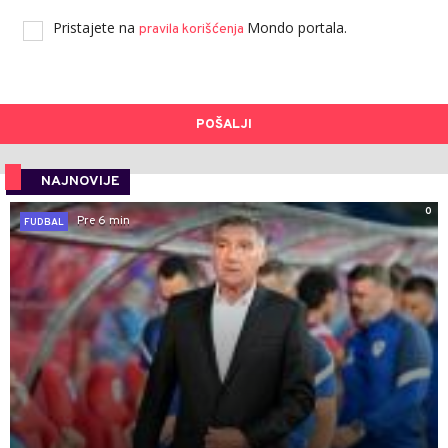
Pristajete na
Mondo portala.
pravila korišćenja
POŠALJI
NAJNOVIJE
0
Pre 6 min
FUDBAL