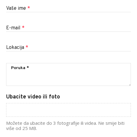
Vaše ime
*
E-mail
*
Lokacija
*
Ubacite video ili foto
Možete da ubacite do 3 fotografije ili videa. Ne smije biti
više od 25 MB.