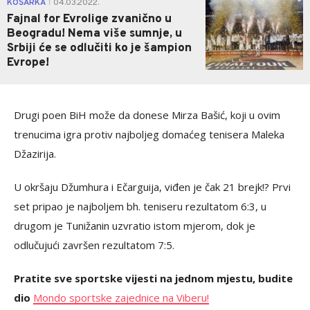
KOŠARKA
04.03.2022.
|
Fajnal for Evrolige zvanično u
Beogradu! Nema više sumnje, u
Srbiji će se odlučiti ko je šampion
Evrope!
Drugi poen BiH može da donese Mirza Bašić, koji u ovim
trenucima igra protiv najboljeg domaćeg tenisera Maleka
Džazirija.
U okršaju Džumhura i Ečarguija, viđen je čak 21 brejk!? Prvi
set pripao je najboljem bh. teniseru rezultatom 6:3, u
drugom je Tunižanin uzvratio istom mjerom, dok je
odlučujući završen rezultatom 7:5.
Pratite sve sportske vijesti na jednom mjestu, budite
dio
Mondo sportske zajednice na Viberu!