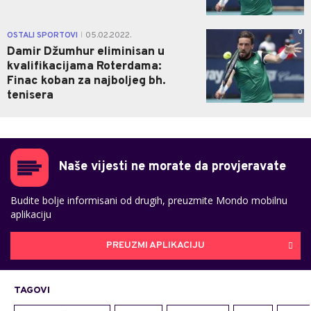
0
OSTALI SPORTOVI
05.02.2022.
|
Damir Džumhur eliminisan u
kvalifikacijama Roterdama:
Finac koban za najboljeg bh.
tenisera
Naše vijesti ne morate da provjeravate
Budite bolje informisani od drugih, preuzmite Mondo mobilnu
aplikaciju
PREUZMI APLIKACIJU
TAGOVI