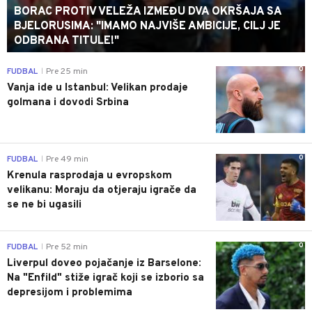
BORAC PROTIV VELEŽA IZMEĐU DVA OKRŠAJA SA
BJELORUSIMA: "IMAMO NAJVIŠE AMBICIJE, CILJ JE
ODBRANA TITULE!"
0
FUDBAL
Pre 25 min
|
Vanja ide u Istanbul: Velikan prodaje
golmana i dovodi Srbina
0
FUDBAL
Pre 49 min
|
Krenula rasprodaja u evropskom
velikanu: Moraju da otjeraju igrače da
se ne bi ugasili
0
FUDBAL
Pre 52 min
|
Liverpul doveo pojačanje iz Barselone:
Na "Enfild" stiže igrač koji se izborio sa
depresijom i problemima