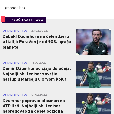
(mondo.ba)
PROČITAJTE I OVO
0
OSTALI SPORTOVI
23.02.2022.
|
Debakl Džumhura na čelendžeru
u Italiji: Poražen je od 908. igrača
planete!
0
OSTALI SPORTOVI
15.02.2022.
|
Damir Džumhur od sjaja do očaja:
Najbolji bh. teniser završio
nastup u Marseju u prvom kolu!
0
OSTALI SPORTOVI
07.02.2022.
|
Džumhur popravio plasman na
ATP listi: Najbolji bh. teniser
napredovao za deset pozicija