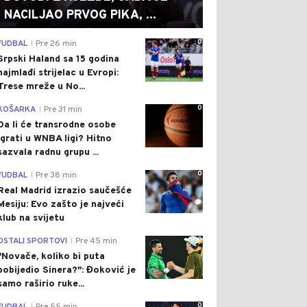
NACILJAO PRVOG PIKA, ...
0
FUDBAL
Pre 26 min
|
Srpski Haland sa 15 godina
najmlađi strijelac u Evropi:
Trese mreže u No...
0
KOŠARKA
Pre 31 min
|
Da li će transrodne osobe
igrati u WNBA ligi? Hitno
sazvala radnu grupu ...
0
FUDBAL
Pre 38 min
|
Real Madrid izrazio saučešće
Mesiju: Evo zašto je najveći
klub na svijetu
0
OSTALI SPORTOVI
Pre 45 min
|
"Novače, koliko bi puta
pobijedio Sinera?": Đoković je
samo raširio ruke...
0
|