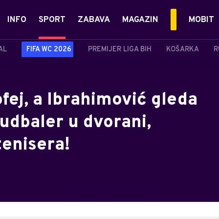
INFO
SPORT
ZABAVA
MAGAZIN
MOBIT
AL
FIFA WC 2026
PREMIJER LIGA BIH
KOŠARKA
R
ofej, a Ibrahimović gleda
fudbaler u dvorani,
tenisera!