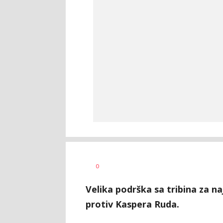
Haris
AUTOR
0
Krhalić
Velika podrška sa tribina za na
protiv Kaspera Ruda.