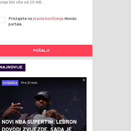
smije biti više od 25 MB.
Pristajete na
pravila korišćenja
Mondo
portala.
POŠALJI
NAJNOVIJE
0
Pre 21 min
KOŠARKA
NOVI NBA SUPERTIM: LEBRON
DOVODI ZVIJEZDE, SADA JE