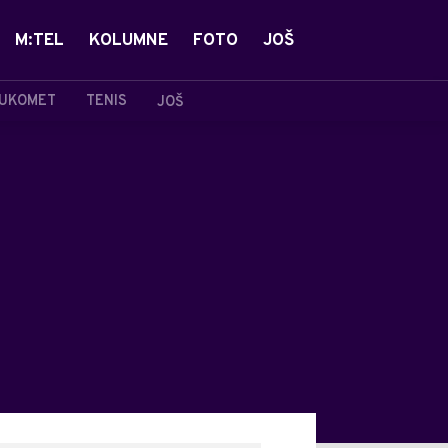
M:TEL
KOLUMNE
FOTO
JOŠ
UKOMET
TENIS
JOŠ