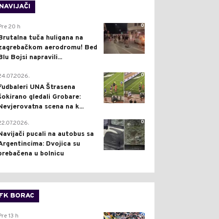
NAVIJAČI
0
Pre 20 h
Brutalna tuča huligana na
zagrebačkom aerodromu! Bed
Blu Bojsi napravili...
0
24.07.2026.
Fudbaleri UNA Štrasena
šokirano gledali Grobare:
Nevjerovatna scena na k...
0
22.07.2026.
Navijači pucali na autobus sa
Argentincima: Dvojica su
prebačena u bolnicu
FK BORAC
0
Pre 13 h