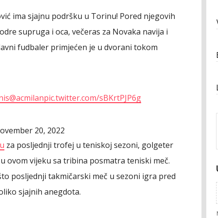
vić ima sjajnu podršku u Torinu! Pored njegovih
 bodre supruga i oca, večeras za Novaka navija i
Slavni fudbaler primjećen je u dvorani tokom
nis
@acmilan
pic.twitter.com/sBKrtPJP6g
ovember 20, 2022
bu
za posljednji trofej u teniskoj sezoni, golgeter
 u ovom vijeku sa tribina posmatra teniski meč.
o posljednji takmičarski meč u sezoni igra pred
oliko sjajnih anegdota.