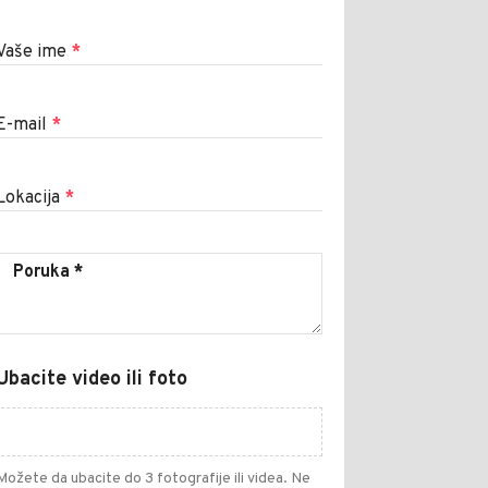
Vaše ime
*
E-mail
*
Lokacija
*
Ubacite video ili foto
Možete da ubacite do 3 fotografije ili videa. Ne