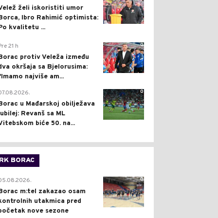
Velež želi iskoristiti umor
Borca, Ibro Rahimić optimista:
Po kvalitetu ...
0
Pre 21 h
Borac protiv Veleža između
dva okršaja sa Bjelorusima:
"Imamo najviše am...
0
07.08.2026.
Borac u Mađarskoj obilježava
jubilej: Revanš sa ML
Vitebskom biće 50. na...
RK BORAC
0
05.08.2026.
Borac m:tel zakazao osam
kontrolnih utakmica pred
početak nove sezone