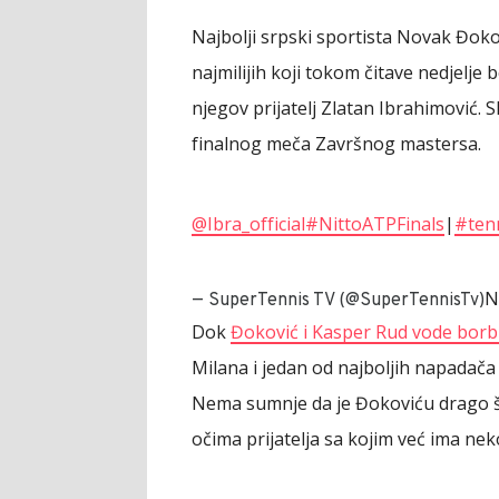
Najbolji srpski sportista Novak Đoko
najmilijih koji tokom čitave nedjelje
njegov prijatelj Zlatan Ibrahimović. 
finalnog meča Završnog mastersa.
@Ibra_official
#NittoATPFinals
|
#ten
N
— SuperTennis TV (@SuperTennisTv)
Dok
Đoković i Kasper Rud vode bor
Milana i jedan od najboljih napadača
Nema sumnje da je Đokoviću drago št
očima prijatelja sa kojim već ima nek