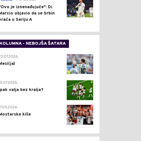
FUDBAL
Pre 55 min
"Ovo je iznenađujuće": Di
Marcio objavio da se Srbin
vraća u Seriju A
KOLUMNA - NEBOJŠA ŠATARA
0
23.07.2026.
Mesi(ja)
2
15.07.2026.
Ipak valja bez kralja?
0
17.05.2026.
Mostarske kiše