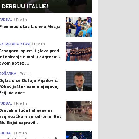
DERBIJU ITALIJE!
0
FUDBAL
Pre 1 h
|
Preminuo otac Lionela Mesija
0
OSTALI SPORTOVI
Pre 1 h
|
Crnogorci spustili glave pred
intoniranje himni u Zagrebu: O
ovom potezu...
0
KOŠARKA
Pre 1 h
|
Oglasio se Ostoja Mijailović:
"Obaviješten sam o njegovoj
želji da ode"
0
FUDBAL
Pre 1 h
|
Brutalna tuča huligana na
zagrebačkom aerodromu! Bed
Blu Bojsi napravili...
0
FUDBAL
Pre 1 h
|