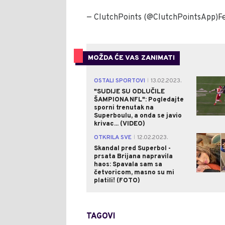
F
— ClutchPoints (@ClutchPointsApp)
MOŽDA ĆE VAS ZANIMATI
OSTALI SPORTOVI
13.02.2023.
|
"SUDIJE SU ODLUČILE
ŠAMPIONA NFL": Pogledajte
sporni trenutak na
Superboulu, a onda se javio
krivac... (VIDEO)
OTKRILA SVE
12.02.2023.
|
Skandal pred Superbol -
prsata Brijana napravila
haos: Spavala sam sa
četvoricom, masno su mi
platili! (FOTO)
TAGOVI