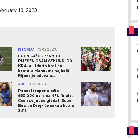
ebruary 13, 2023
0
0
ISTORIJA
13.02.2023.
|
LUDNICA! SUPERBOUL
RIJEŠEN OSAM SEKUNDI DO
KRAJA: Udario brat na
brata, a Mahoums najbolji!
Rijana je oduvala...
0
0
AU!
10.02.2023.
|
Poznati reper uložio
655.000 evra na NFL finale:
Cijeli svijet će gledati Super
Bowl, a Drejk će čekati kvotu
2,11!