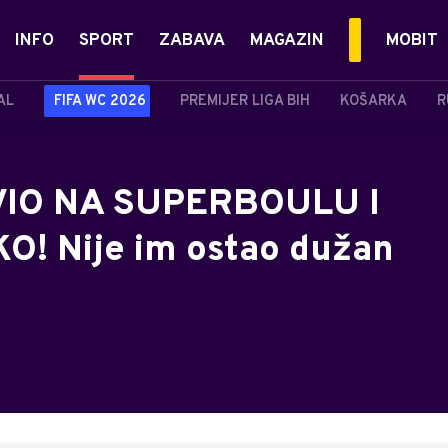
INFO
SPORT
ZABAVA
MAGAZIN
MOBIT
AL
FIFA WC 2026
PREMIJER LIGA BIH
KOŠARKA
R
VIO NA SUPERBOULU I
O! Nije im ostao dužan