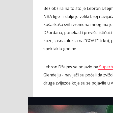
Bez obzira na to što je Lebron Džejms 
NBA lige - i dalje je veliki broj navija
košarkaša svih vremena mnogima je 
Džordana, ponekad i previše ističući
koze, jasna aluzija na "GOAT" trku),
spektaklu godine.
Lebron Džejms se pojavio na
Superb
Glendelju - navijači su počeli da zvi
druge zvijezde koje su se pojavile u VI