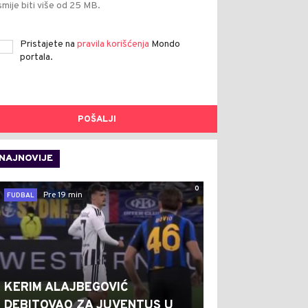
smije biti više od 25 MB.
Pristajete na
pravila korišćenja
Mondo
portala.
POŠALJI
NAJNOVIJE
0
Pre 19 min
FUDBAL
KERIM ALAJBEGOVIĆ
DEBITOVAO ZA JUVENTUS U