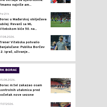
dva okršaja sa Bjelorusima:
"Imamo najviše am...
0
Pre 21 h
Borac u Mađarskoj obilježava
jubilej: Revanš sa ML
Vitebskom biće 50. na...
0
07.08.2026.
Trener Vitebska pohvalio
Banjalučane: Publika Borčev
12. igrač, uživanje...
RK BORAC
0
05.08.2026.
Borac m:tel zakazao osam
kontrolnih utakmica pred
početak nove sezone
0
27.07.2026.