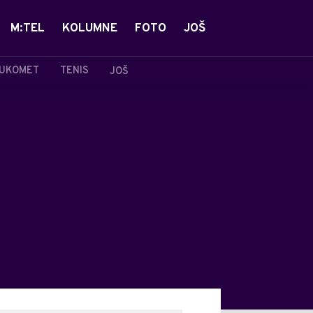
M:TEL
KOLUMNE
FOTO
JOŠ
UKOMET
TENIS
JOŠ