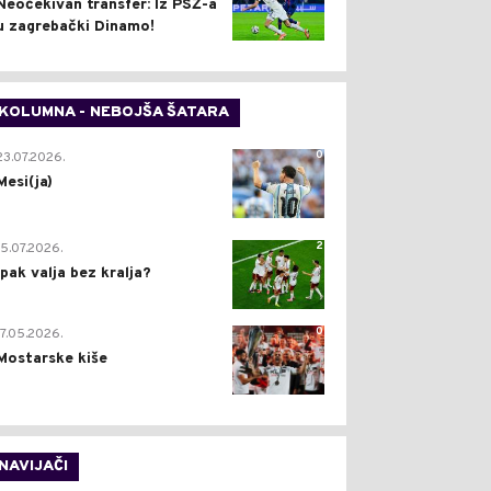
Neočekivan transfer: Iz PSŽ-a
u zagrebački Dinamo!
KOLUMNA - NEBOJŠA ŠATARA
0
23.07.2026.
Mesi(ja)
2
15.07.2026.
Ipak valja bez kralja?
0
17.05.2026.
Mostarske kiše
NAVIJAČI