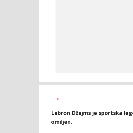
Haris
AUTOR
0
Krhalić
Lebron Džejms je sportska leg
omiljen.