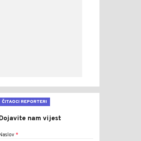
ČITAOCI REPORTERI
Dojavite nam vijest
Naslov
*