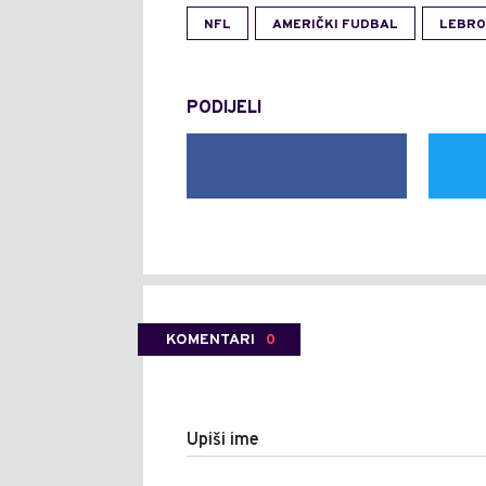
NFL
AMERIČKI FUDBAL
LEBRO
PODIJELI
KOMENTARI
0
Upiši ime