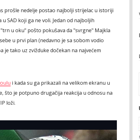
prošle nedelje postao najbolji strijelac u istoriji
ča u SAD koji ga ne voli. Jedan od najboljih
"trn u oku" pošto pokušava da "svrgne" Majkla
 sebe u prvi plan (nedavno je sa sobom vodio
 pa je tako uz zvižduke dočekan na najvećem
oulu
i kada su ga prikazali na velikom ekranu u
žde, što je potpuno drugačija reakcija u odnosu na
P loži.