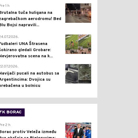
0
Pre 1 h
Brutalna tuča huligana na
zagrebačkom aerodromu! Bed
Blu Bojsi napravili...
0
24.07.2026.
Fudbaleri UNA Štrasena
šokirano gledali Grobare:
Nevjerovatna scena na k...
0
22.07.2026.
Navijači pucali na autobus sa
Argentincima: Dvojica su
prebačena u bolnicu
FK BORAC
0
Pre 2 h
Borac protiv Veleža između