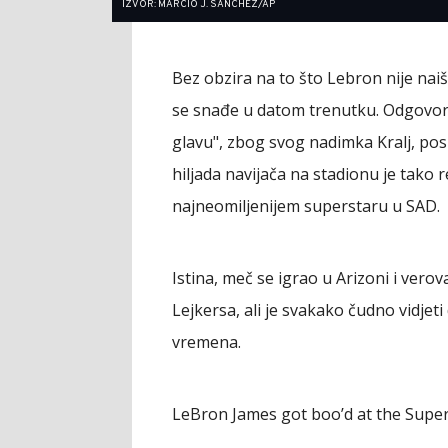
IZVOR: MARCIO J. SANCHEZ/AP
Bez obzira na to što Lebron nije naiš
se snađe u datom trenutku. Odgovorio
glavu", zbog svog nadimka Kralj, posl
hiljada navijača na stadionu je tako r
najneomiljenijem superstaru u SAD.
Istina, meč se igrao u Arizoni i verova
Lejkersa, ali je svakako čudno vidjeti
vremena.
LeBron James got boo’d at the Supe