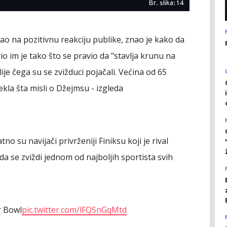
Br. slika: 14
ao na pozitivnu reakciju publike, znao je kako da
 im je tako što se pravio da "stavlja krunu na
ije čega su se zvižduci pojačali. Većina od 65
ekla šta misli o Džejmsu - izgleda
tno su navijači privrženiji Finiksu koji je rival
 da se zviždi jednom od najboljih sportista svih
r Bowl
pic.twitter.com/lFQSnGqMtd