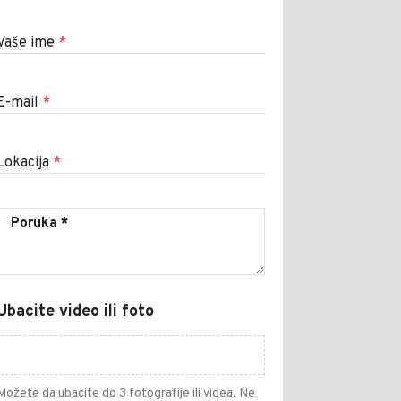
Vaše ime
*
E-mail
*
Lokacija
*
Ubacite video ili foto
Možete da ubacite do 3 fotografije ili videa. Ne