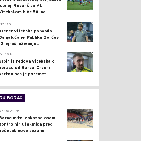
jubilej: Revanš sa ML
Vitebskom biće 50. na...
0
Pre 9 h
Trener Vitebska pohvalio
Banjalučane: Publika Borčev
12. igrač, uživanje...
0
Pre 10 h
Srbin iz redova Vitebska o
porazu od Borca: Crveni
karton nas je poremet...
RK BORAC
0
05.08.2026.
Borac m:tel zakazao osam
kontrolnih utakmica pred
početak nove sezone