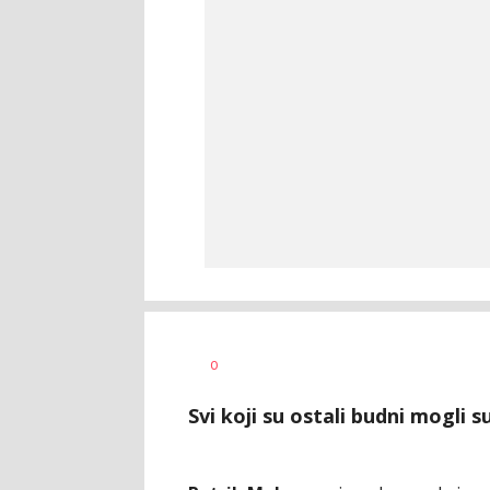
Haris
AUTOR
0
Krhalić
Svi koji su ostali budni mogli s