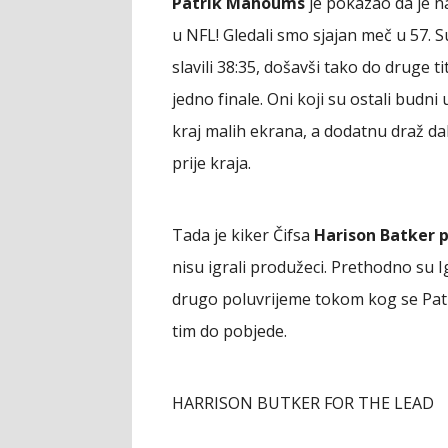
Patrik Mahoums
je pokazao da je na
u NFL! Gledali smo sjajan meč u 57. S
slavili 38:35, došavši tako do druge ti
jedno finale. Oni koji su ostali budni 
kraj malih ekrana, a dodatnu draž da
prije kraja.
Tada je kiker Čifsa
Harison Batker 
nisu igrali produžeci. Prethodno su Igs
drugo poluvrijeme tokom kog se Pat
tim do pobjede.
HARRISON BUTKER FOR THE LEAD