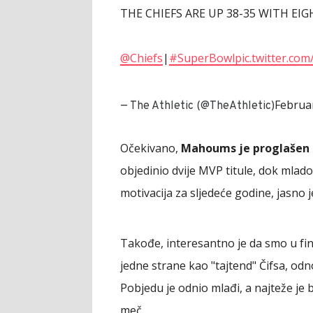
THE CHIEFS ARE UP 38-35 WITH EI
@Chiefs
|
#SuperBowl
pic.twitter.co
Februa
— The Athletic (@TheAthletic)
Očekivano,
Mahoums je proglašen i
objedinio dvije MVP titule, dok mla
motivacija za sljedeće godine, jasno je
Takođe, interesantno je da smo u fina
jedne strane kao "tajtend" Čifsa, odno
Pobjedu je odnio mlađi, a najteže je b
meč.