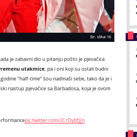
Br. slika: 16
da je zabavni dio u pitanju pošto je pjevačica
uvremenu utakmice
, pa i oni koji su ostali budni
 godine "half-time" šou nadmaši sebe, tako da je i
nski nastup pjevačice sa Barbadosa, koja je ovom
Performance
pic.twitter.com/2CrDybfJJn