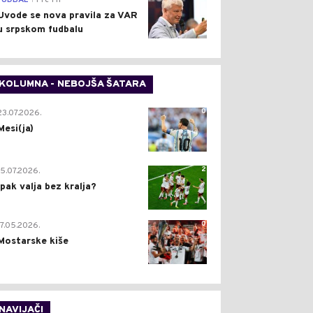
FUDBAL
Pre 1 h
Uvode se nova pravila za VAR
u srpskom fudbalu
KOLUMNA - NEBOJŠA ŠATARA
0
23.07.2026.
Mesi(ja)
2
15.07.2026.
Ipak valja bez kralja?
0
17.05.2026.
Mostarske kiše
NAVIJAČI