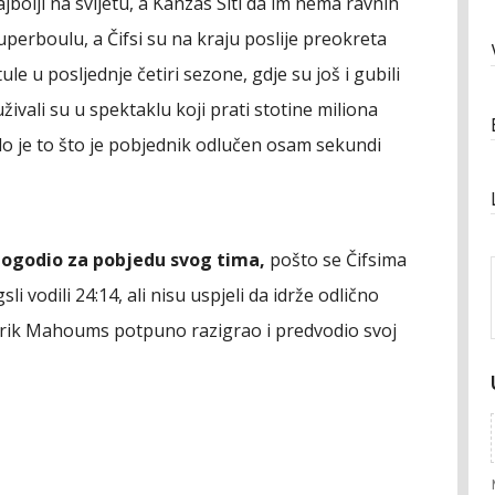
jbolji na svijetu, a Kanzas Siti da im nema ravnih
uperboulu, a Čifsi su na kraju poslije preokreta
tule u posljednje četiri sezone, gdje su još i gubili
uživali su u spektaklu koji prati stotine miliona
lo je to što je pobjednik odlučen osam sekundi
pogodio za pobjedu svog tima,
pošto se Čifsima
li vodili 24:14, ali nisu uspjeli da idrže odlično
rik Mahoums potpuno razigrao i predvodio svoj