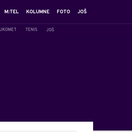
M:TEL
KOLUMNE
FOTO
JOŠ
UKOMET
TENIS
JOŠ