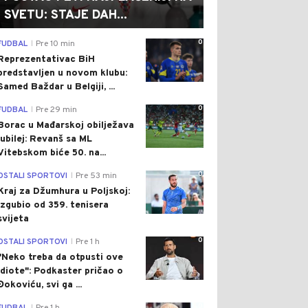
SVETU: STAJE DAH...
0
FUDBAL
Pre 10 min
|
Reprezentativac BiH
predstavljen u novom klubu:
Samed Baždar u Belgiji, ...
0
FUDBAL
Pre 29 min
|
Borac u Mađarskoj obilježava
jubilej: Revanš sa ML
Vitebskom biće 50. na...
0
OSTALI SPORTOVI
Pre 53 min
|
Kraj za Džumhura u Poljskoj:
Izgubio od 359. tenisera
svijeta
0
OSTALI SPORTOVI
Pre 1 h
|
"Neko treba da otpusti ove
idiote": Podkaster pričao o
Đokoviću, svi ga ...
0
|