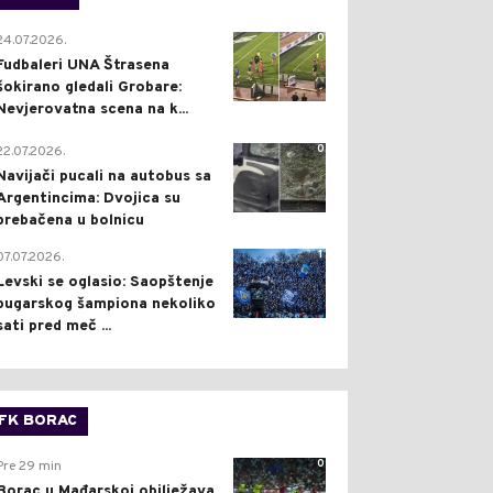
0
24.07.2026.
Fudbaleri UNA Štrasena
šokirano gledali Grobare:
Nevjerovatna scena na k...
0
22.07.2026.
Navijači pucali na autobus sa
Argentincima: Dvojica su
prebačena u bolnicu
1
07.07.2026.
Levski se oglasio: Saopštenje
bugarskog šampiona nekoliko
sati pred meč ...
FK BORAC
0
Pre 29 min
Borac u Mađarskoj obilježava