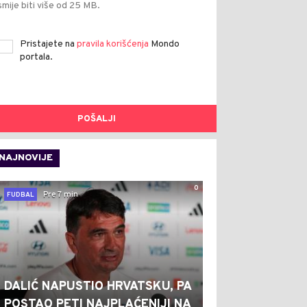
smije biti više od 25 MB.
Pristajete na
pravila korišćenja
Mondo
portala.
POŠALJI
NAJNOVIJE
0
Pre 7 min
FUDBAL
DALIĆ NAPUSTIO HRVATSKU, PA
POSTAO PETI NAJPLAĆENIJI NA