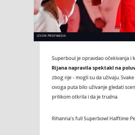
IZVOR: PROFIMEDIA
Superboul je opravdao očekivanja i ka
Rijana napravila spektakl na pol
zbog nje - mogli su da uživaju. Svake
ovoga puta bilo uživanje gledati sce
prilikom otkrila i da je trudna.
Rihanna's full Superbowl Halftime 