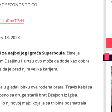
GHT SECONDS TO GO.
m/lUuRpvT7zH
ry 13, 2023
 za najboljeg igrača Superboula
, čime je
dom Džejlinu Hurtsu ovo može da dođe kao dobra
 da je pred njim velika karijera.
lu gledali bitku dva rođena brata. Travis Kelsi sa
sno sa druge starili brat Džejson iz Iglsa.
ilo njihovoj majci koja je sa tribina posmatrala