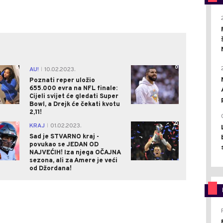
0
0
AU!
10.02.2023.
|
Poznati reper uložio
655.000 evra na NFL finale:
Cijeli svijet će gledati Super
Bowl, a Drejk će čekati kvotu
2,11!
0
0
KRAJ
01.02.2023.
|
Sad je STVARNO kraj -
povukao se JEDAN OD
NAJVEĆIH! Iza njega OČAJNA
sezona, ali za Amere je veći
od Džordana!