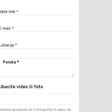
Vaše ime
*
E-mail
*
Lokacija
*
Ubacite video ili foto
Možete da ubacite do 3 fotografije ili videa. Ne