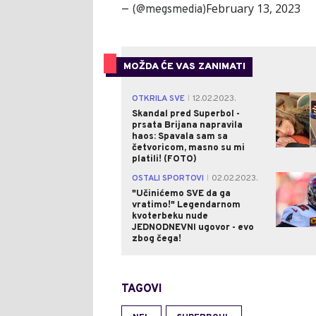
February 13, 2023
— (@megsmedia)
MOŽDA ĆE VAS ZANIMATI
OTKRILA SVE
12.02.2023.
|
Skandal pred Superbol -
prsata Brijana napravila
haos: Spavala sam sa
četvoricom, masno su mi
platili! (FOTO)
OSTALI SPORTOVI
02.02.2023.
|
"Učinićemo SVE da ga
vratimo!" Legendarnom
kvoterbeku nude
JEDNODNEVNI ugovor - evo
zbog čega!
TAGOVI