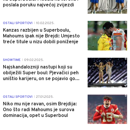
poslala poruku najvećoj zvijezdi
0
OSTALI SPORTOVI
10.02.2025.
|
Kanzas razbijen u Superboulu,
Mahoums ipak nije Brejdi: Umjesto
treće titule u nizu dobili poniženje
0
SHOWTIME
09.02.2025.
|
Najskandalozniji nastupi koji su
obilježili Super boul: Pjevačici peh
uništio karijeru, on se pojavio go...
0
OSTALI SPORTOVI
27.01.2025.
|
Niko mu nije ravan, osim Brejdija:
Ono što radi Mahoums je surova
dominacija, opet u Superboul