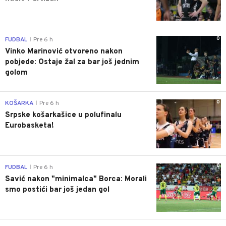
0
FUDBAL
Pre 6 h
|
Vinko Marinović otvoreno nakon
pobjede: Ostaje žal za bar još jednim
golom
0
KOŠARKA
Pre 6 h
|
Srpske košarkašice u polufinalu
Eurobasketa!
0
FUDBAL
Pre 6 h
|
Savić nakon "minimalca" Borca: Morali
smo postići bar još jedan gol