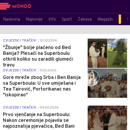
Naslovna
Najnovije
Info
Sport
Zabava
Magazin
M
0
ZVIJEZDE I TRAČEVI
12.02.2026.
|
"Žbunje" bolje plaćeno od Bed
Banija? Plesači na Superboulu
otkrili koliko su zaradili glumeći
travu
0
ZVIJEZDE I TRAČEVI
11.02.2026.
|
Gore mreže zbog Srba i Ben Banija
sa Superboula: U sve umiješana i
Tea Tairović, Portorikanac nas
"iskopirao"
0
ZVIJEZDE I TRAČEVI
09.02.2026.
|
Prvo vjenčanje na Superboulu:
Nakon ceremonije pojavila se
najpoznatija pjevačica, Bed Bani