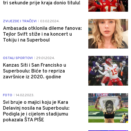
tri sekunde prije kraja donio titulu!
0
ZVIJEZDE I TRAČEVI
03.02.2024.
|
Ambasada otklonila dileme fanova:
Tejlor Svift stiže i na koncert u
Tokiju i na Superboul
0
OSTALI SPORTOVI
29.01.2024.
|
Kanzas Siti i San Francisko u
Superboulu: Biće to repriza
završnice iz 2020. godine
0
FOTO
14.02.2023.
|
Svi bruje o majici koju je Kara
Delavinj nosila na Superboulu:
Podigla je i cijelom stadijumu
pokazala ŠTA PIŠE