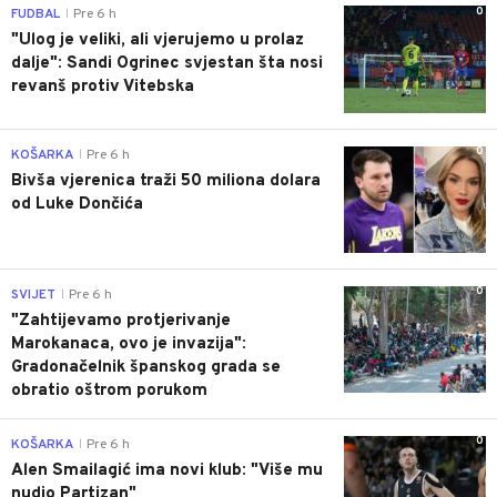
0
FUDBAL
Pre 6 h
|
"Ulog je veliki, ali vjerujemo u prolaz
dalje": Sandi Ogrinec svjestan šta nosi
revanš protiv Vitebska
0
KOŠARKA
Pre 6 h
|
Bivša vjerenica traži 50 miliona dolara
od Luke Dončića
0
SVIJET
Pre 6 h
|
"Zahtijevamo protjerivanje
Marokanaca, ovo je invazija":
Gradonačelnik španskog grada se
obratio oštrom porukom
0
KOŠARKA
Pre 6 h
|
Alen Smailagić ima novi klub: "Više mu
nudio Partizan"