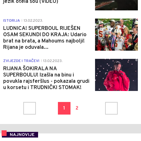
jezik otela šou (VIDEO)
0
ISTORIJA
13.02.2023.
|
LUDNICA! SUPERBOUL RIJEŠEN
OSAM SEKUNDI DO KRAJA: Udario
brat na brata, a Mahoums najbolji!
Rijana je oduvala...
0
ZVIJEZDE I TRAČEVI
13.02.2023.
|
RIJANA ŠOKIRALA NA
SUPERBOULU! Izašla na binu i
povukla rajsferšlus - pokazala grudi
u korsetu i TRUDNIČKI STOMAK!
1
2
NAJNOVIJE