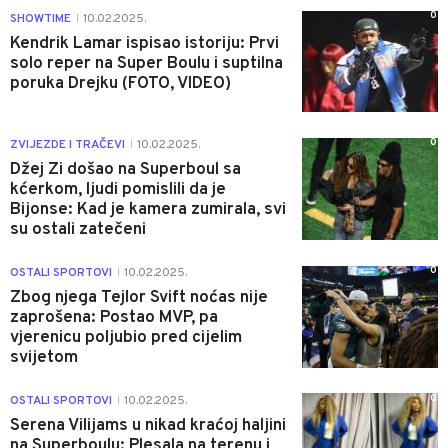
0
SHOWTIME
10.02.2025.
|
Kendrik Lamar ispisao istoriju: Prvi
solo reper na Super Boulu i suptilna
poruka Drejku (FOTO, VIDEO)
0
ZVIJEZDE I TRAČEVI
10.02.2025.
|
Džej Zi došao na Superboul sa
kćerkom, ljudi pomislili da je
Bijonse: Kad je kamera zumirala, svi
su ostali zatečeni
0
OSTALI SPORTOVI
10.02.2025.
|
Zbog njega Tejlor Svift noćas nije
zaprošena: Postao MVP, pa
vjerenicu poljubio pred cijelim
svijetom
0
OSTALI SPORTOVI
10.02.2025.
|
Serena Vilijams u nikad kraćoj haljini
na Superboulu: Plesala na terenu i