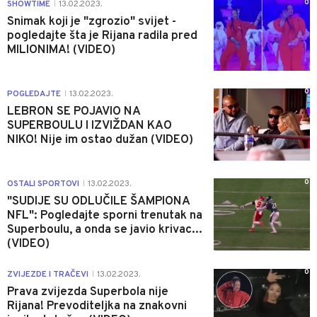
0
SHOWTIME
13.02.2023.
|
Snimak koji je "zgrozio" svijet -
pogledajte šta je Rijana radila pred
MILIONIMA! (VIDEO)
0
POGLEDAJTE
13.02.2023.
|
LEBRON SE POJAVIO NA
SUPERBOULU I IZVIŽDAN KAO
NIKO! Nije im ostao dužan (VIDEO)
0
OSTALI SPORTOVI
13.02.2023.
|
"SUDIJE SU ODLUČILE ŠAMPIONA
NFL": Pogledajte sporni trenutak na
Superboulu, a onda se javio krivac...
(VIDEO)
0
ZVIJEZDE I TRAČEVI
13.02.2023.
|
Prava zvijezda Superbola nije
Rijana! Prevoditeljka na znakovni