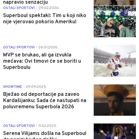
napravio senzaciju
0
OSTALI SPORTOVI
09.02.2026.
|
Superboul spektakl: Tim u koji niko
nije vjerovao pokorio Ameriku!
0
OSTALI SPORTOVI
26.01.2026.
|
MVP se brukao, ali ga izvukla
mećava: Ovi timovi će se boriti u
Superboulu
0
SHOWTIME
29.09.2025.
|
Bježao od deportacije pa zaveo
Kardašijanku: Sada će nastupati na
poluvremenu Superbola 2026
0
OSTALI SPORTOVI
11.02.2025.
|
Serena Vilijams došla na Superboul