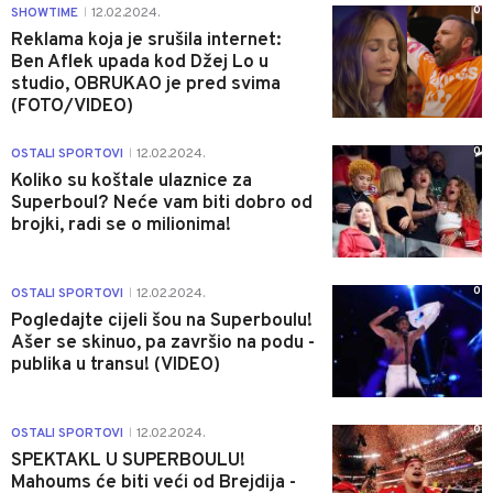
0
SHOWTIME
12.02.2024.
|
Reklama koja je srušila internet:
Ben Aflek upada kod Džej Lo u
studio, OBRUKAO je pred svima
(FOTO/VIDEO)
0
OSTALI SPORTOVI
12.02.2024.
|
Koliko su koštale ulaznice za
Superboul? Neće vam biti dobro od
brojki, radi se o milionima!
0
OSTALI SPORTOVI
12.02.2024.
|
Pogledajte cijeli šou na Superboulu!
Ašer se skinuo, pa završio na podu -
publika u transu! (VIDEO)
0
OSTALI SPORTOVI
12.02.2024.
|
SPEKTAKL U SUPERBOULU!
Mahoums će biti veći od Brejdija -