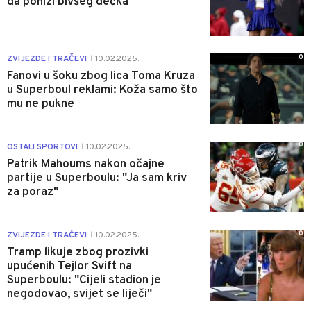
da ponizi bivšeg dečka
0
ZVIJEZDE I TRAČEVI
10.02.2025.
|
Fanovi u šoku zbog lica Toma Kruza
u Superboul reklami: Koža samo što
mu ne pukne
0
OSTALI SPORTOVI
10.02.2025.
|
Patrik Mahoums nakon očajne
partije u Superboulu: "Ja sam kriv
za poraz"
0
ZVIJEZDE I TRAČEVI
10.02.2025.
|
Tramp likuje zbog prozivki
upućenih Tejlor Svift na
Superboulu: "Cijeli stadion je
negodovao, svijet se liječi"