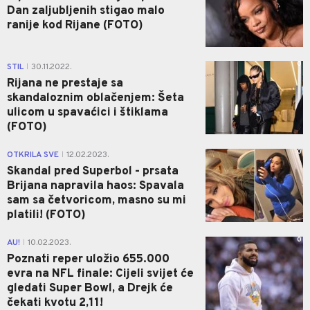
Dan zaljubljenih stigao malo
ranije kod Rijane (FOTO)
0
STIL
30.11.2022.
|
Rijana ne prestaje sa
skandaloznim oblačenjem: Šeta
ulicom u spavaćici i štiklama
(FOTO)
0
OTKRILA SVE
12.02.2023.
|
Skandal pred Superbol - prsata
Brijana napravila haos: Spavala
sam sa četvoricom, masno su mi
platili! (FOTO)
0
AU!
10.02.2023.
|
Poznati reper uložio 655.000
evra na NFL finale: Cijeli svijet će
gledati Super Bowl, a Drejk će
čekati kvotu 2,11!