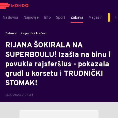
Naslovna
Najnovije
Info
Sport
Zabava
Magazin
M
Zabava
Zvijezde i tračevi
RIJANA ŠOKIRALA NA
SUPERBOULU! Izašla na binu i
povukla rajsferšlus - pokazala
grudi u korsetu i TRUDNIČKI
STOMAK!
13.02.2023. / 08:34