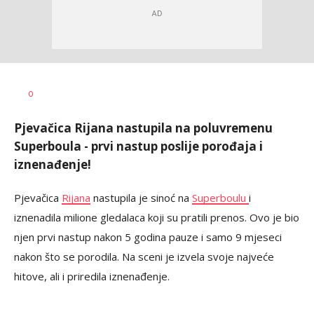
Dragana
AUTOR
0
Tomašević
Pjevačica Rijana nastupila na poluvremenu
Superboula - prvi nastup poslije porođaja i
iznenađenje!
Pjevačica
Rijana
nastupila je sinoć na
Superboulu
i
iznenadila milione gledalaca koji su pratili prenos. Ovo je bio
njen prvi nastup nakon 5 godina pauze i samo 9 mjeseci
nakon što se porodila. Na sceni je izvela svoje najveće
hitove, ali i priredila iznenađenje.