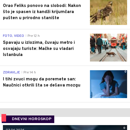
Orao Feliks ponovo na slobodi: Nakon
što je spasen iz kandži krijumčara
pušten u prirodno stanište
0
FOTO, VIDEO
Pre 12 h
|
Spavaju u izlozima, čuvaju metro i
osvajaju turiste: Mačke su vladari
Istanbula
0
ZDRAVLJE
Pre 14 h
|
I tihi zvuci mogu da poremete san:
Naučnici otkrili šta se dešava mozgu
DNEVNI HOROSKOP
0