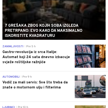
7 GREŠAKA ZBOG KOJIH SOBA IZGLEDA
PRETRPANO: EVO KAKO DA MAKSIMALNO
ISKORISTITE KVADRATURU
0
ZANIMLJIVOSTI
Pre 5 h
|
Gastro-revolucija iz srca Italije:
Automat koji 24 sata dnevno izbacuje
svježe roštiljske ražnjiće
0
AUTOMOBILI
Pre 9 h
|
Vodič za mali servis: Sve što treba da
znate o motornom ulju i filterima
0
LJUBIMCI
Pre 10 h
|