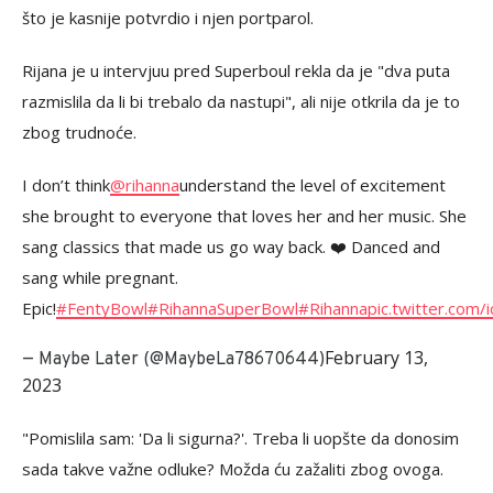
što je kasnije potvrdio i njen portparol.
Rijana je u intervjuu pred Superboul rekla da je "dva puta
razmislila da li bi trebalo da nastupi", ali nije otkrila da je to
zbog trudnoće.
I don’t think
@rihanna
understand the level of excitement
she brought to everyone that loves her and her music. She
sang classics that made us go way back. ❤️ Danced and
sang while pregnant.
Epic!
#FentyBowl
#RihannaSuperBowl
#Rihanna
pic.twitter.com
February 13,
— Maybe Later (@MaybeLa78670644)
2023
"Pomislila sam: 'Da li sigurna?'. Treba li uopšte da donosim
sada takve važne odluke? Možda ću zažaliti zbog ovoga.