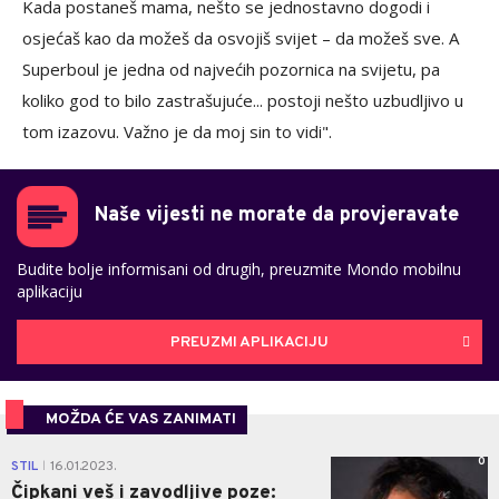
Kada postaneš mama, nešto se jednostavno dogodi i
osjećaš kao da možeš da osvojiš svijet – da možeš sve. A
Superboul je jedna od najvećih pozornica na svijetu, pa
koliko god to bilo zastrašujuće... postoji nešto uzbudljivo u
tom izazovu. Važno je da moj sin to vidi".
Naše vijesti ne morate da provjeravate
Budite bolje informisani od drugih, preuzmite Mondo mobilnu
aplikaciju
PREUZMI APLIKACIJU
MOŽDA ĆE VAS ZANIMATI
0
STIL
16.01.2023.
|
Čipkani veš i zavodljive poze: