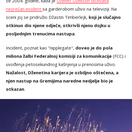
se 2004. godine, kada je
Dženet Džekson doživjela
nesrećan incident
sa garderobom uživo na televiziji. Na
sceni joj se pridružio Džastin Timberlejk,
koji je slučajno
otkinuo dio njene odjeće, otkrivši njenu dojku u
posljednjim trenucima nastupa
.
Incident, poznat kao "nipplegate",
doveo je do pola
miliona žalbi Federalnoj komisiji za komunikacije
(FCC) i
uvođenja petosekundnog kašnjenja u prenosima uživo.
Nažalost, Dženetina karijera je ozbiljno oštećena, a
njen nastup na Gremijima naredne nedjelje bio je
otkazan
.