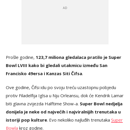
Prošle godine,
123,7 miliona gledalaca pratilo je Super
Bowl LVIII kako bi gledali utakmicu između San
Francisko 49ersa i Kanzas Siti Čifsa
.
Ove godine, Čifsi idu po svoju treću uzastopnu pobjedu
protiv Filadelfija Iglsa u Nju Orleansu, dok će Kendrik Lamar
biti glavna zvijezda Halftime Show-a.
Super Bowl nedjelja
donijela je neke od najvećih i najviralnijih trenutaka u
istoriji pop kulture
. Evo nekoliko najluđih trenutaka
Super
Bowla
kroz godine.