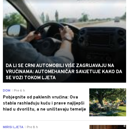
DA LI SE CRNI AUTOMOBILI VIŠE ZAGRIJAVAJU NA
VRUĆINAMA: AUTOMEHANIČAR SAVJETUJE KAKO DA
SE VOZI TOKOM LJETA
0
DOM
Pre 6 h
|
Pobjegnite od paklenih vrućina: Ova
stabla rashlađuju kuću i prave najljepši
hlad u dvorištu, a ne uništavaju temelje
0
MIRISI LJETA
Pre 8 h
|