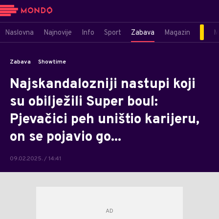
Naslovna
Najnovije
Info
Sport
Zabava
Magazin
M
Zabava
Showtime
Najskandalozniji nastupi koji
su obilježili Super boul:
Pjevačici peh uništio karijeru,
on se pojavio go...
09.02.2025. / 14:41