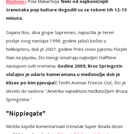
Madonu
i Pola Makartnija.
Neki od najikoničnijih
trenutaka pop kulture dogodili su se tokom tih 12-15
minuta.
Dajana Ros, diva grupe Supremes, napustila je teren
poslije svog nastupa 1996. godine jašući bočno u
helikopteru, dok je 2007. godine Prins izveo pjesmu Purple
Rain na pljusku, što mnogi smatraju najboljim Halftime
nastupom svih vremena.
Godine 2009, Brus Springstin
slučajno je udario kameramana u međunožje dok je
klizao po bini pjevajući
Tenth Avenue Freeze-Out, što je
dovelo do naslova: "Amerika napadnuta međunožjem Brusa
Springstina."
"Nipplegate"
Možda najviše komentarisani trenutak Super Bowla desio