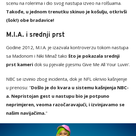
scenu na rolerima i dio svog nastupa izveo na rolšuama.
Takođe, u jednom trenutku skinuo je košulju, otkrivši
(šok!) obe bradavice!
M.I.A. i srednji prst
Godine 2012, M.I.A. je izazvala kontroverzu tokom nastupa
sa Madonom i Niki Minaž tako
što je pokazala srednji
prst kameri
dok su pjevale pjesmu Give Me All Your Luvin'.
NBC se izvinio zbog incidenta, dok je NFL okrivio kašnjenje
u prenosu: "
Došlo je do kvara u sistemu kašnjenja NBC-
a. Nepristojan gest u nastupu bio je potpuno
neprimjeren, veoma razočaravajući, i izvinjavamo se
našim navijačima.
"