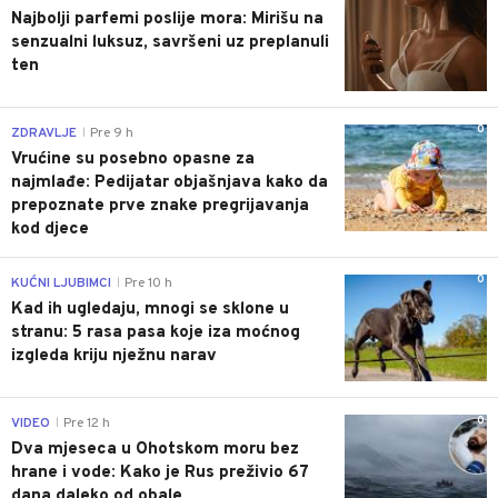
Najbolji parfemi poslije mora: Mirišu na
senzualni luksuz, savršeni uz preplanuli
ten
0
ZDRAVLJE
Pre 9 h
|
Vrućine su posebno opasne za
najmlađe: Pedijatar objašnjava kako da
prepoznate prve znake pregrijavanja
kod djece
0
KUĆNI LJUBIMCI
Pre 10 h
|
Kad ih ugledaju, mnogi se sklone u
stranu: 5 rasa pasa koje iza moćnog
izgleda kriju nježnu narav
0
VIDEO
Pre 12 h
|
Dva mjeseca u Ohotskom moru bez
hrane i vode: Kako je Rus preživio 67
dana daleko od obale