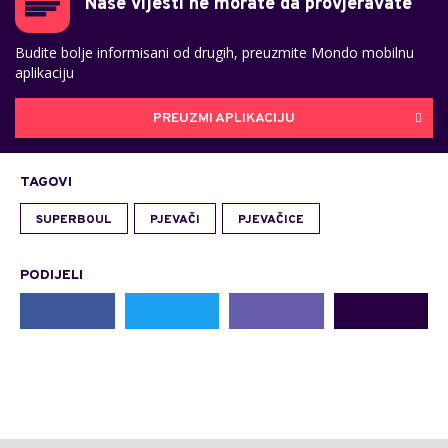
Naše vijesti ne morate da provjeravate
Budite bolje informisani od drugih, preuzmite Mondo mobilnu
aplikaciju
PREUZMI APLIKACIJU
TAGOVI
SUPERBOUL
PJEVAČI
PJEVAČICE
PODIJELI