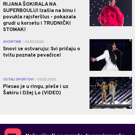
RIJANA ŠOKIRALA NA
SUPERBOULU! Izašla na binu i
povukla rajsferšlus - pokazala
grudi u korsetu i TRUDNIČKI
STOMAK!
0
SHOWTIME
03.02.2020.
|
Snovi se ostvaruju: Svi pričaju o
tvitu poznate pevačice!
0
OSTALI SPORTOVI
03.02.2020.
|
Plesao je u ringu, pleše i uz
Šakiru i Džej Lo (VIDEO)