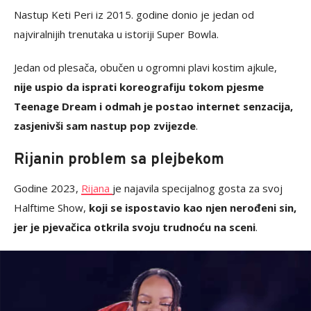
Nastup Keti Peri iz 2015. godine donio je jedan od
najviralnijih trenutaka u istoriji Super Bowla.
Jedan od plesača, obučen u ogromni plavi kostim ajkule,
nije uspio da isprati koreografiju tokom pjesme
Teenage Dream i odmah je postao internet senzacija,
zasjenivši sam nastup pop zvijezde
.
Rijanin problem sa plejbekom
Godine 2023,
Rijana
je najavila specijalnog gosta za svoj
Halftime Show,
koji se ispostavio kao njen nerođeni sin,
jer je pjevačica otkrila svoju trudnoću na sceni
.