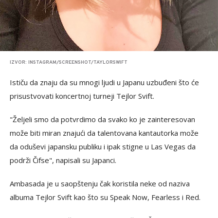
IZVOR: INSTAGRAM/SCREENSHOT/TAYLORSWIFT
Ističu da znaju da su mnogi ljudi u Japanu uzbuđeni što će
prisustvovati koncertnoj turneji Tejlor Svift.
"Željeli smo da potvrdimo da svako ko je zainteresovan
može biti miran znajući da talentovana kantautorka može
da oduševi japansku publiku i ipak stigne u Las Vegas da
podrži Čifse", napisali su Japanci.
Ambasada je u saopštenju čak koristila neke od naziva
albuma Tejlor Svift kao što su Speak Now, Fearless i Red.