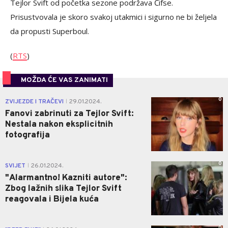
Tejlor Svift od početka sezone podržava Čifse.
Prisustvovala je skoro svakoj utakmici i sigurno ne bi željela
da propusti Superboul.
(
RTS
)
MOŽDA ĆE VAS ZANIMATI
0
ZVIJEZDE I TRAČEVI
29.01.2024.
|
Fanovi zabrinuti za Tejlor Svift:
Nestala nakon eksplicitnih
fotografija
0
SVIJET
26.01.2024.
|
"Alarmantno! Kazniti autore":
Zbog lažnih slika Tejlor Svift
reagovala i Bijela kuća
0