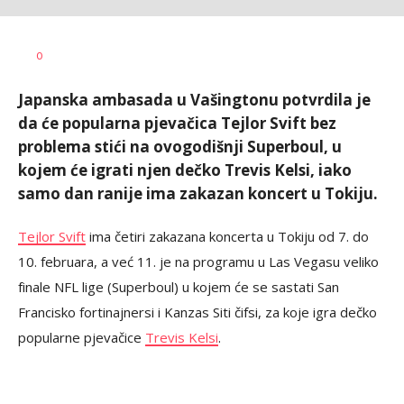
Dušan
AUTOR
0
Volaš
Japanska ambasada u Vašingtonu potvrdila je
da će popularna pjevačica Tejlor Svift bez
problema stići na ovogodišnji Superboul, u
kojem će igrati njen dečko Trevis Kelsi, iako
samo dan ranije ima zakazan koncert u Tokiju.
Tejlor Svift
ima četiri zakazana koncerta u Tokiju od 7. do
10. februara, a već 11. je na programu u Las Vegasu veliko
finale NFL lige (Superboul) u kojem će se sastati San
Francisko fortinajnersi i Kanzas Siti čifsi, za koje igra dečko
popularne pjevačice
Trevis Kelsi
.