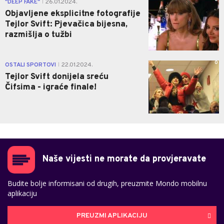
"DEEP FAKE"
26.01.2024.
|
Objavljene eksplicitne fotografije
Tejlor Svift: Pjevačica bijesna,
razmišlja o tužbi
0
OSTALI SPORTOVI
22.01.2024.
|
Tejlor Svift donijela sreću
Čifsima - igraće finale!
Naše vijesti ne morate da provjeravate
Budite bolje informisani od drugih, preuzmite Mondo mobilnu
aplikaciju
PREUZMI APLIKACIJU