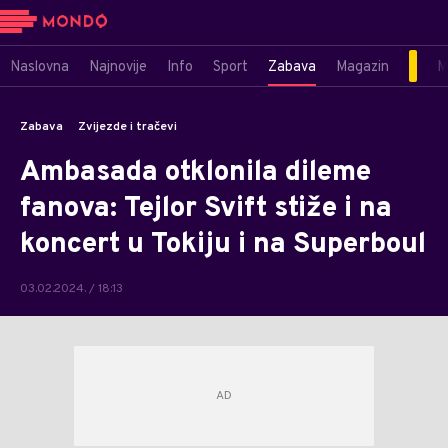
Naslovna
Najnovije
Info
Sport
Zabava
Magazin
M
Zabava
Zvijezde i tračevi
Ambasada otklonila dileme
fanova: Tejlor Svift stiže i na
koncert u Tokiju i na Superboul
03.02.2024. / 18:13