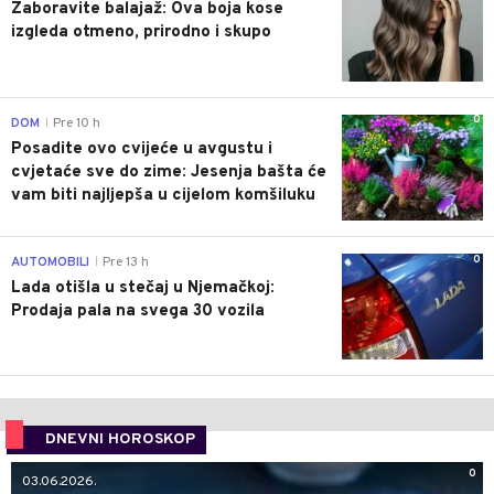
Zaboravite balajaž: Ova boja kose
izgleda otmeno, prirodno i skupo
0
DOM
Pre 10 h
|
Posadite ovo cvijeće u avgustu i
cvjetaće sve do zime: Jesenja bašta će
vam biti najljepša u cijelom komšiluku
0
AUTOMOBILI
Pre 13 h
|
Lada otišla u stečaj u Njemačkoj:
Prodaja pala na svega 30 vozila
DNEVNI HOROSKOP
0
03.06.2026.