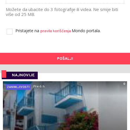
Možete da ubacite do 3 fotografije ili videa. Ne smije biti
više od 25 MB.
Pristajete na
Mondo portala.
pravila korišćenja
POŠALJI
NAJNOVIJE
0
Pre 6 h
ZANIMLJIVOSTI