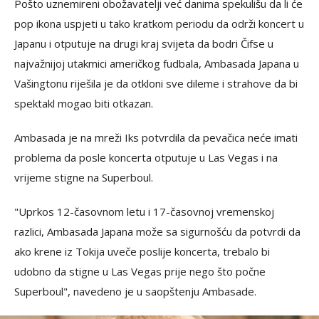
Pošto uznemireni obožavatelji već danima spekulišu da li će
pop ikona uspjeti u tako kratkom periodu da održi koncert u
Japanu i otputuje na drugi kraj svijeta da bodri Čifse u
najvažnijoj utakmici američkog fudbala, Ambasada Japana u
Vašingtonu riješila je da otkloni sve dileme i strahove da bi
spektakl mogao biti otkazan.
Ambasada je na mreži Iks potvrdila da pevačica neće imati
problema da posle koncerta otputuje u Las Vegas i na
vrijeme stigne na Superboul.
"Uprkos 12-časovnom letu i 17-časovnoj vremenskoj
razlici, Ambasada Japana može sa sigurnošću da potvrdi da
ako krene iz Tokija uveče poslije koncerta, trebalo bi
udobno da stigne u Las Vegas prije nego što počne
Superboul", navedeno je u saopštenju Ambasade.