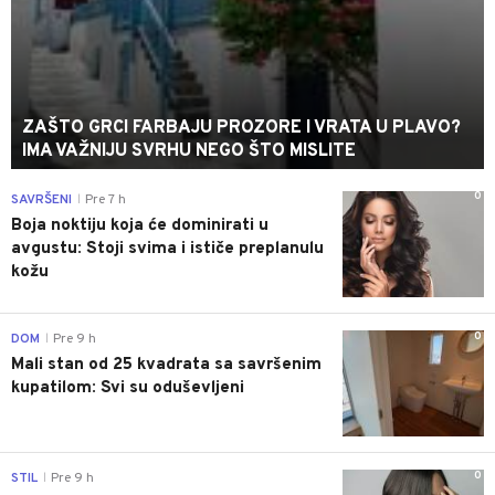
ZAŠTO GRCI FARBAJU PROZORE I VRATA U PLAVO?
IMA VAŽNIJU SVRHU NEGO ŠTO MISLITE
0
SAVRŠENI
Pre 7 h
|
Boja noktiju koja će dominirati u
avgustu: Stoji svima i ističe preplanulu
kožu
0
DOM
Pre 9 h
|
Mali stan od 25 kvadrata sa savršenim
kupatilom: Svi su oduševljeni
0
STIL
Pre 9 h
|