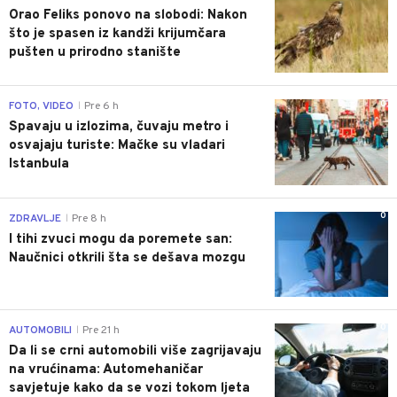
Orao Feliks ponovo na slobodi: Nakon
što je spasen iz kandži krijumčara
pušten u prirodno stanište
0
FOTO, VIDEO
Pre 6 h
|
Spavaju u izlozima, čuvaju metro i
osvajaju turiste: Mačke su vladari
Istanbula
0
ZDRAVLJE
Pre 8 h
|
I tihi zvuci mogu da poremete san:
Naučnici otkrili šta se dešava mozgu
0
AUTOMOBILI
Pre 21 h
|
Da li se crni automobili više zagrijavaju
na vrućinama: Automehaničar
savjetuje kako da se vozi tokom ljeta