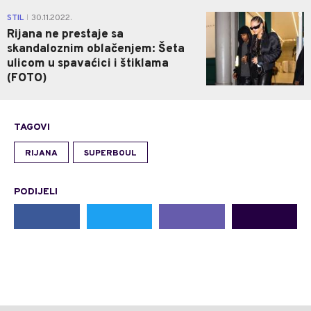
0
STIL
30.11.2022.
|
Rijana ne prestaje sa
skandaloznim oblačenjem: Šeta
ulicom u spavaćici i štiklama
(FOTO)
TAGOVI
RIJANA
SUPERBOUL
PODIJELI