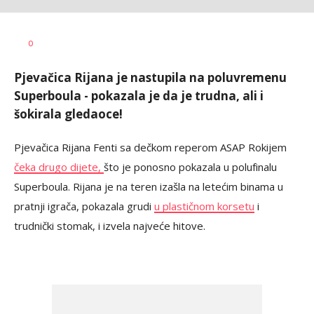
Dragana
AUTOR
0
Tomašević
Pjevačica Rijana je nastupila na poluvremenu
Superboula - pokazala je da je trudna, ali i
šokirala gledaoce!
Pjevačica Rijana Fenti sa dečkom reperom ASAP Rokijem
čeka drugo dijete,
što je ponosno pokazala u polufinalu
Superboula. Rijana je na teren izašla na letećim binama u
pratnji igrača, pokazala grudi
u plastičnom korsetu
i
trudnički stomak, i izvela najveće hitove.