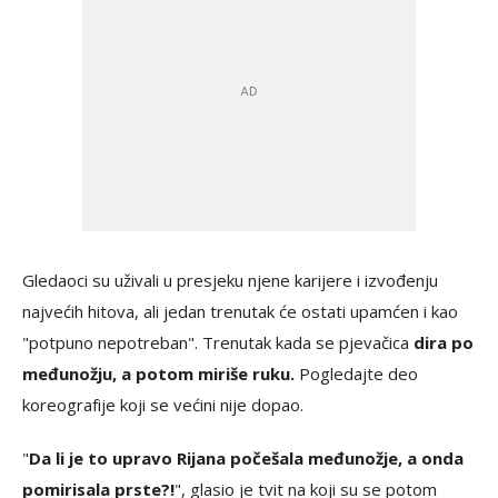
Gledaoci su uživali u presjeku njene karijere i izvođenju
najvećih hitova, ali jedan trenutak će ostati upamćen i kao
"potpuno nepotreban". Trenutak kada se pjevačica
dira po
međunožju, a potom miriše ruku.
Pogledajte deo
koreografije koji se većini nije dopao.
"
Da li je to upravo Rijana počešala međunožje, a onda
pomirisala prste?!
", glasio je tvit na koji su se potom