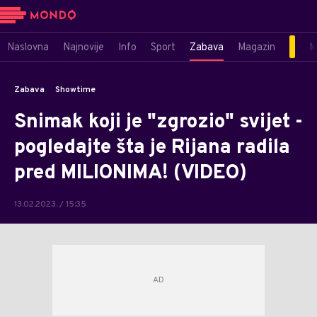
Naslovna
Najnovije
Info
Sport
Zabava
Magazin
M
Zabava
Showtime
Snimak koji je "zgrozio" svijet -
pogledajte šta je Rijana radila
pred MILIONIMA! (VIDEO)
13.02.2023. / 15:35