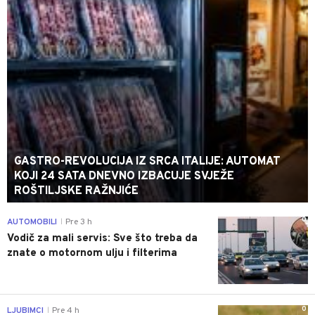
GASTRO-REVOLUCIJA IZ SRCA ITALIJE: AUTOMAT
KOJI 24 SATA DNEVNO IZBACUJE SVJEŽE
ROŠTILJSKE RAŽNJIĆE
0
AUTOMOBILI
Pre 3 h
|
Vodič za mali servis: Sve što treba da
znate o motornom ulju i filterima
0
LJUBIMCI
Pre 4 h
|