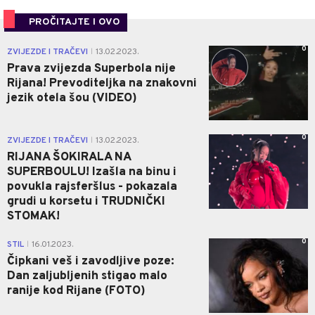
PROČITAJTE I OVO
0
ZVIJEZDE I TRAČEVI
13.02.2023.
|
Prava zvijezda Superbola nije
Rijana! Prevoditeljka na znakovni
jezik otela šou (VIDEO)
0
ZVIJEZDE I TRAČEVI
13.02.2023.
|
RIJANA ŠOKIRALA NA
SUPERBOULU! Izašla na binu i
povukla rajsferšlus - pokazala
grudi u korsetu i TRUDNIČKI
STOMAK!
0
STIL
16.01.2023.
|
Čipkani veš i zavodljive poze:
Dan zaljubljenih stigao malo
ranije kod Rijane (FOTO)