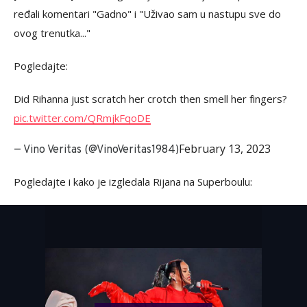
ređali komentari "Gadno" i "Uživao sam u nastupu sve do
ovog trenutka..."
Pogledajte:
Did Rihanna just scratch her crotch then smell her fingers?
pic.twitter.com/QRmjkFqoDE
February 13, 2023
— Vino Veritas (@VinoVeritas1984)
Pogledajte i kako je izgledala Rijana na Superboulu: