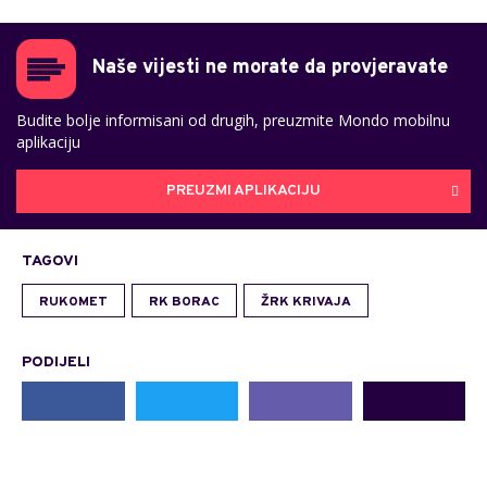
Naše vijesti ne morate da provjeravate
Budite bolje informisani od drugih, preuzmite Mondo mobilnu
aplikaciju
PREUZMI APLIKACIJU
TAGOVI
RUKOMET
RK BORAC
ŽRK KRIVAJA
PODIJELI