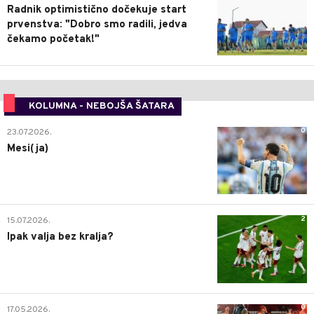
Radnik optimistično dočekuje start
prvenstva: "Dobro smo radili, jedva
čekamo početak!"
KOLUMNA - NEBOJŠA ŠATARA
0
23.07.2026.
Mesi(ja)
2
15.07.2026.
Ipak valja bez kralja?
0
17.05.2026.