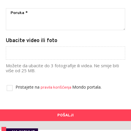
Ubacite video ili foto
Možete da ubacite do 3 fotografije ili videa. Ne smije biti
više od 25 MB.
Pristajete na
Mondo portala.
pravila korišćenja
POŠALJI