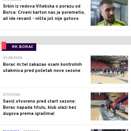
Srbin iz redova Vitebska o porazu od
Borca: Crveni karton nas je poremetio,
ali ide revanš - ništa još nije gotovo
RK BORAC
0
05.08.2026.
Borac m:tel zakazao osam kontrolnih
utakmica pred početak nove sezone
0
27.07.2026.
Savić otvoreno pred start sezone:
Borac napada titulu, klub ulazi bez
dugova prema igračima!
0