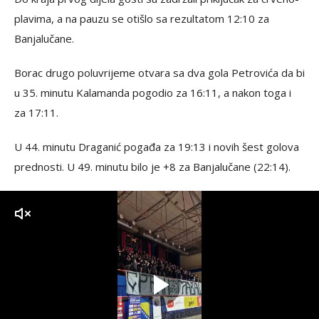
plavima, a na pauzu se otišlo sa rezultatom 12:10 za
Banjalučane.
Borac drugo poluvrijeme otvara sa dva gola Petrovića da bi
u 35. minutu Kalamanda pogodio za 16:11, a nakon toga i
za 17:11.
U 44. minutu Draganić pogađa za 19:13 i novih šest golova
prednosti. U 49. minutu bilo je +8 za Banjalučane (22:14).
zvuk