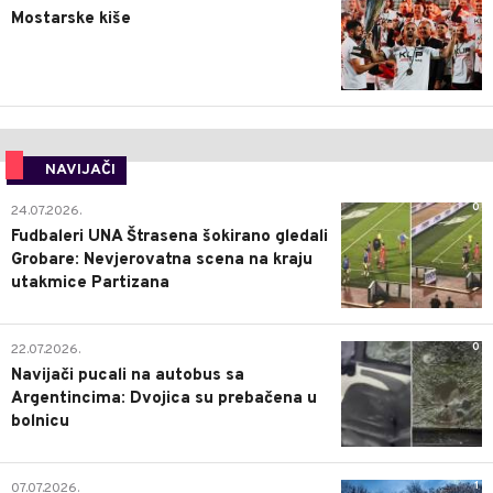
Mostarske kiše
NAVIJAČI
0
24.07.2026.
Fudbaleri UNA Štrasena šokirano gledali
Grobare: Nevjerovatna scena na kraju
utakmice Partizana
0
22.07.2026.
Navijači pucali na autobus sa
Argentincima: Dvojica su prebačena u
bolnicu
1
07.07.2026.