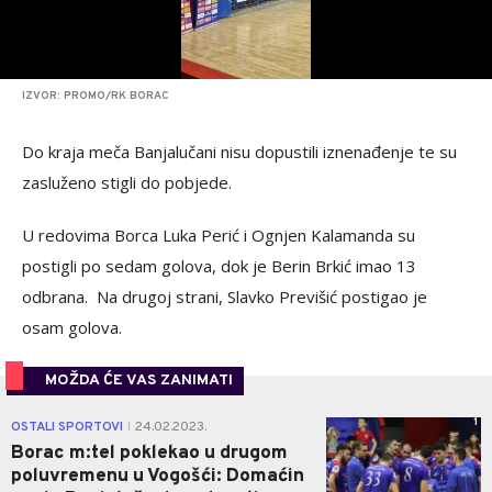
IZVOR: PROMO/RK BORAC
Do kraja meča Banjalučani nisu dopustili iznenađenje te su
zasluženo stigli do pobjede.
U redovima Borca Luka Perić i Ognjen Kalamanda su
postigli po sedam golova, dok je Berin Brkić imao 13
odbrana. Na drugoj strani, Slavko Previšić postigao je
osam golova.
MOŽDA ĆE VAS ZANIMATI
1
OSTALI SPORTOVI
24.02.2023.
|
Borac m:tel poklekao u drugom
poluvremenu u Vogošći: Domaćin