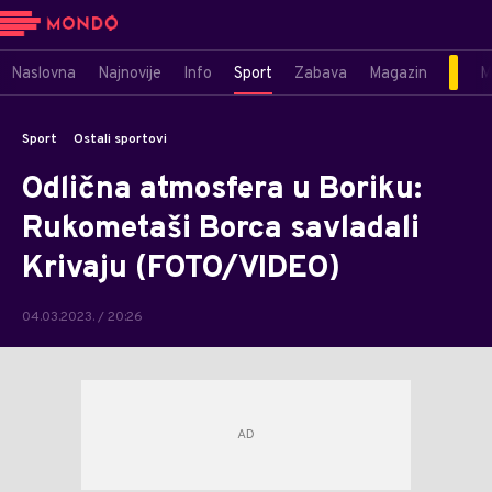
Naslovna
Najnovije
Info
Sport
Zabava
Magazin
M
Sport
Ostali sportovi
Odlična atmosfera u Boriku:
Rukometaši Borca savladali
Krivaju (FOTO/VIDEO)
04.03.2023. / 20:26