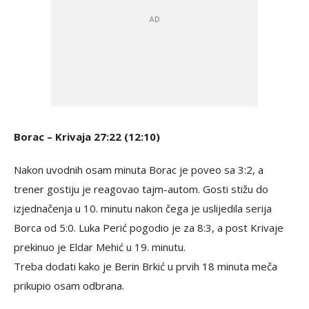
Borac – Krivaja 27:22 (12:10)
Nakon uvodnih osam minuta Borac je poveo sa 3:2, a
trener gostiju je reagovao tajm-autom. Gosti stižu do
izjednačenja u 10. minutu nakon čega je uslijedila serija
Borca od 5:0. Luka Perić pogodio je za 8:3, a post Krivaje
prekinuo je Eldar Mehić u 19. minutu.
Treba dodati kako je Berin Brkić u prvih 18 minuta meča
prikupio osam odbrana.