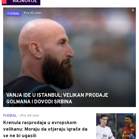
NAJNOVIJE
0
Pre 10 min
FUDBAL
VANJA IDE U ISTANBUL: VELIKAN PRODAJE
GOLMANA I DOVODI SRBINA
0
FUDBAL
Pre 34 min
|
Krenula rasprodaja u evropskom
velikanu: Moraju da otjeraju igrače da
se ne bi ugasili