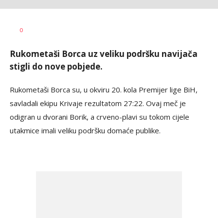
Haris
AUTOR
0
Krhalić
Rukometaši Borca uz veliku podršku navijača
stigli do nove pobjede.
Rukometaši Borca su, u okviru 20. kola Premijer lige BiH,
savladali ekipu Krivaje rezultatom 27:22. Ovaj meč je
odigran u dvorani Borik, a crveno-plavi su tokom cijele
utakmice imali veliku podršku domaće publike.