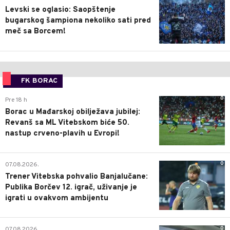
Levski se oglasio: Saopštenje
bugarskog šampiona nekoliko sati pred
meč sa Borcem!
FK BORAC
0
Pre 18 h
Borac u Mađarskoj obilježava jubilej:
Revanš sa ML Vitebskom biće 50.
nastup crveno-plavih u Evropi!
0
07.08.2026.
Trener Vitebska pohvalio Banjalučane:
Publika Borčev 12. igrač, uživanje je
igrati u ovakvom ambijentu
0
07.08.2026.