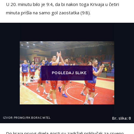
U 20. minutu bilo je 9:4, da bi nakon toga Krivaja u četiri
minuta prišla na samo gol zaostatka (9:8).
POGLEDAJ SLIKE
IZVOR: PROMO/RK BORAC M:TEL
Br. slika: 8
Do kraja prvog dijela gosti su zadržali priključak za crveno-