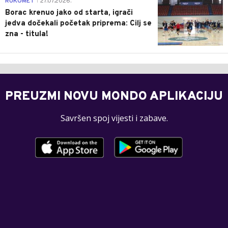
RUKOMET
27.07.2026.
|
Borac krenuo jako od starta, igrači
jedva dočekali početak priprema: Cilj se
zna - titula!
PREUZMI NOVU MONDO APLIKACIJU
Savršen spoj vijesti i zabave.