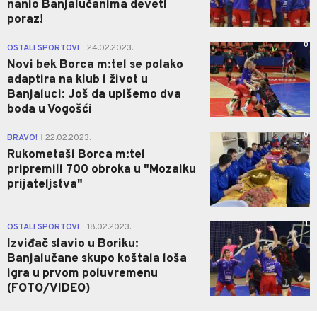
nanio Banjalučanima deveti
poraz!
0
OSTALI SPORTOVI
24.02.2023.
|
Novi bek Borca m:tel se polako
adaptira na klub i život u
Banjaluci: Još da upišemo dva
boda u Vogošći
0
BRAVO!
22.02.2023.
|
Rukometaši Borca m:tel
pripremili 700 obroka u "Mozaiku
prijateljstva"
1
OSTALI SPORTOVI
18.02.2023.
|
Izviđač slavio u Boriku:
Banjalučane skupo koštala loša
igra u prvom poluvremenu
(FOTO/VIDEO)