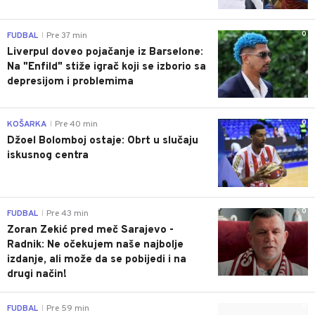
0
FUDBAL
Pre 37 min
|
Liverpul doveo pojačanje iz Barselone:
Na "Enfild" stiže igrač koji se izborio sa
depresijom i problemima
0
KOŠARKA
Pre 40 min
|
Džoel Bolomboj ostaje: Obrt u slučaju
iskusnog centra
0
FUDBAL
Pre 43 min
|
Zoran Zekić pred meč Sarajevo -
Radnik: Ne očekujem naše najbolje
izdanje, ali može da se pobijedi i na
drugi način!
0
FUDBAL
Pre 59 min
|