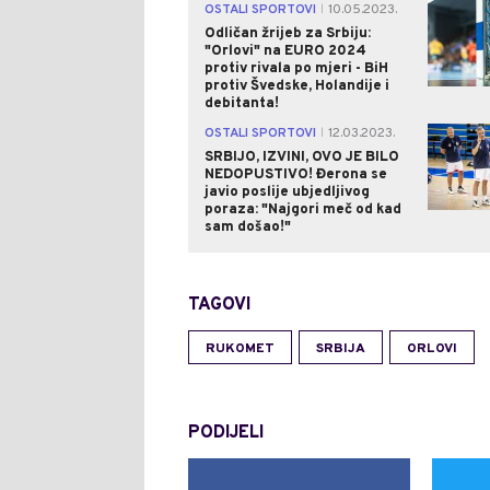
OSTALI SPORTOVI
10.05.2023.
|
Odličan žrijeb za Srbiju:
"Orlovi" na EURO 2024
protiv rivala po mjeri - BiH
protiv Švedske, Holandije i
debitanta!
OSTALI SPORTOVI
12.03.2023.
|
SRBIJO, IZVINI, OVO JE BILO
NEDOPUSTIVO! Đerona se
javio poslije ubjedljivog
poraza: "Najgori meč od kad
sam došao!"
TAGOVI
RUKOMET
SRBIJA
ORLOVI
PODIJELI