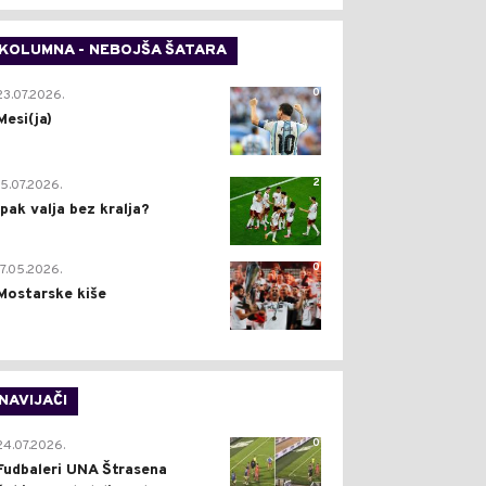
KOLUMNA - NEBOJŠA ŠATARA
0
23.07.2026.
Mesi(ja)
2
15.07.2026.
Ipak valja bez kralja?
0
17.05.2026.
Mostarske kiše
NAVIJAČI
0
24.07.2026.
Fudbaleri UNA Štrasena