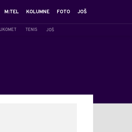
M:TEL
KOLUMNE
FOTO
JOŠ
UKOMET
TENIS
JOŠ