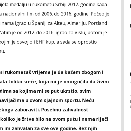
nijela medalju u rukometu Srbiji 2012. godine kada
za nacionalni tim od 2006. do 2016. godine. Počeo je
inama igrao u Španiji za Alteu, Almeriju, Portland
Zatim je od 2012. do 2016. igrao za Vislu, potom je
ojim je osvojio i EHF kup, a sada se oprostio
mu.
lni rukometaš vrijeme je da kažem zbogom i
dala toliko sreće, koja mi je omogućila da živim
udima sa kojima mi se put ukrstio, svim
navijačima u ovom sjajnom sportu. Neću
nekoga zaboraviti. Posebnu zahvalnost
oliko je žrtve bilo na ovom putu i nema riječi
 im zahvalan za sve ove godine. Bez njih