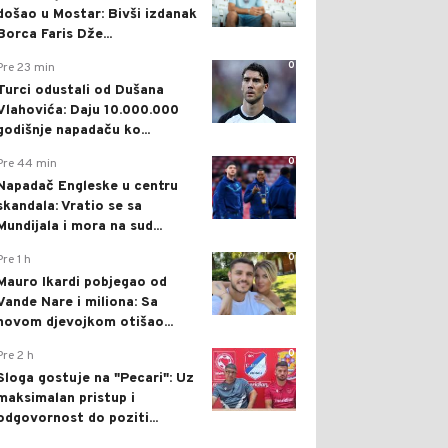
došao u Mostar: Bivši izdanak
Borca Faris Dže...
0
Pre 23 min
Turci odustali od Dušana
Vlahovića: Daju 10.000.000
godišnje napadaču ko...
0
Pre 44 min
Napadač Engleske u centru
skandala: Vratio se sa
Mundijala i mora na sud...
0
Pre 1 h
Mauro Ikardi pobjegao od
Vande Nare i miliona: Sa
novom djevojkom otišao...
0
Pre 2 h
Sloga gostuje na "Pecari": Uz
maksimalan pristup i
odgovornost do poziti...