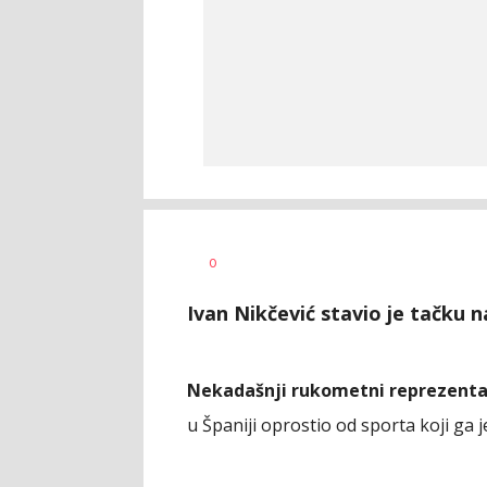
Nebojša
AUTOR
0
Šatara
Ivan Nikčević stavio je tačku n
Nekadašnji rukometni reprezentat
u Španiji oprostio od sporta koji ga j