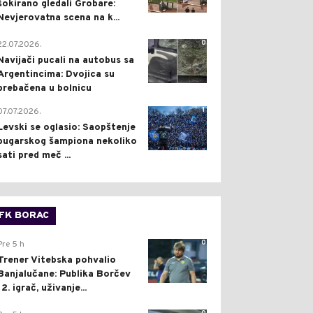
šokirano gledali Grobare:
Nevjerovatna scena na k...
0
22.07.2026.
Navijači pucali na autobus sa
Argentincima: Dvojica su
prebačena u bolnicu
1
07.07.2026.
Levski se oglasio: Saopštenje
bugarskog šampiona nekoliko
sati pred meč ...
FK BORAC
0
Pre 5 h
Trener Vitebska pohvalio
Banjalučane: Publika Borčev
12. igrač, uživanje...