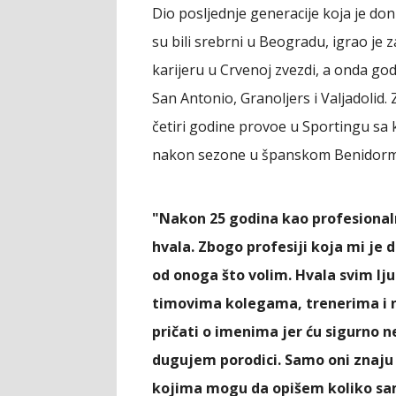
Dio posljednje generacije koja je do
su bili srebrni u Beogradu, igrao je 
karijeru u Crvenoj zvezdi, a onda god
San Antonio, Granoljers i Valjadolid. 
četiri godine provoe u Sportingu sa k
nakon sezone u španskom Benidor
"Nakon 25 godina kao profesiona
hvala. Zbogo profesiji koja mi je 
od onoga što volim. Hvala svim lj
timovima kolegama, trenerima i 
pričati o imenima jer ću sigurno 
dugujem porodici. Samo oni znaju k
kojima mogu da opišem koliko sam