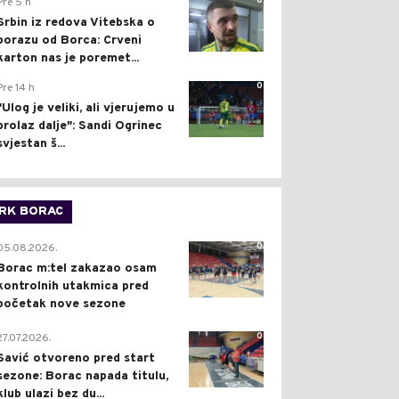
0
Pre 5 h
Srbin iz redova Vitebska o
porazu od Borca: Crveni
karton nas je poremet...
0
Pre 14 h
"Ulog je veliki, ali vjerujemo u
prolaz dalje": Sandi Ogrinec
svjestan š...
RK BORAC
0
05.08.2026.
Borac m:tel zakazao osam
kontrolnih utakmica pred
početak nove sezone
0
27.07.2026.
Savić otvoreno pred start
sezone: Borac napada titulu,
klub ulazi bez du...