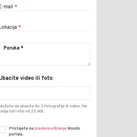
E-mail
*
Lokacija
*
Ubacite video ili foto
Možete da ubacite do 3 fotografije ili videa. Ne
smije biti više od 25 MB.
Pristajete na
pravila korišćenja
Mondo
portala.