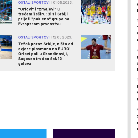
0
0
OSTALI SPORTOVI
01.05.2023.
|
"Orlovi" i "zmajevi" u
trećem šeširu: BiH i Srbiji
prijeti "paklena" grupa na
Evropskom prvenstvu
0
0
OSTALI SPORTOVI
12.03.2023.
|
Težak poraz Srbije, ništa od
ovjere plasmana na EURO!
Orlovi pali u Skandinaviji,
Sagosen im dao čak 12
golova!