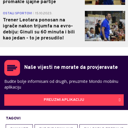
promakle sjajne partije
0
OSTALI SPORTOVI
15.10.2023.
|
Trener Leotara ponosan na
igrače nakon trijumfa na evro-
debiju: Ginuli su 60 minuta i bili
kao jedan - to je presudilo!
Naše vijesti ne morate da provjeravate
Budite bolje informisani od drugih, preuzmite Mondo mobilnu
aplikaciju
PREUZMI APLIKACIJU
TAGOVI