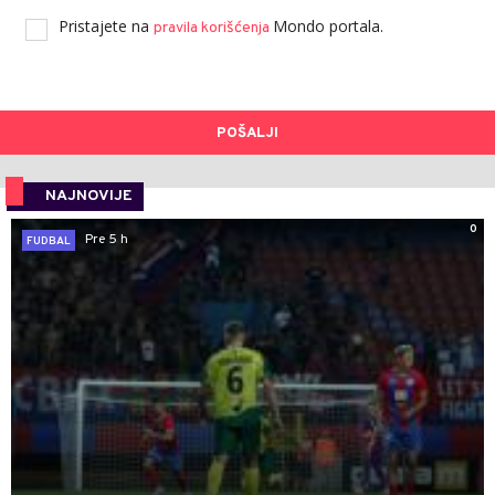
Pristajete na
Mondo portala.
pravila korišćenja
POŠALJI
NAJNOVIJE
0
Pre 5 h
FUDBAL