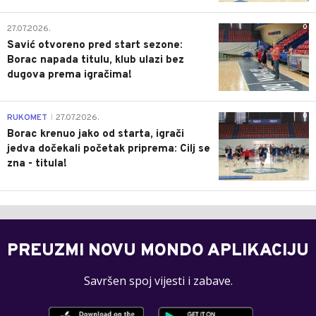
0
27.07.2026.
Savić otvoreno pred start sezone:
Borac napada titulu, klub ulazi bez
dugova prema igračima!
0
RUKOMET
27.07.2026.
|
Borac krenuo jako od starta, igrači
jedva dočekali početak priprema: Cilj se
zna - titula!
PREUZMI NOVU MONDO APLIKACIJU
Savršen spoj vijesti i zabave.