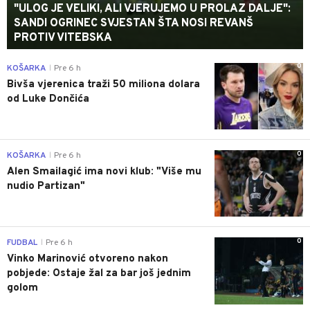
"ULOG JE VELIKI, ALI VJERUJEMO U PROLAZ DALJE":
SANDI OGRINEC SVJESTAN ŠTA NOSI REVANŠ
PROTIV VITEBSKA
0
KOŠARKA
Pre 6 h
|
Bivša vjerenica traži 50 miliona dolara
od Luke Dončića
0
KOŠARKA
Pre 6 h
|
Alen Smailagić ima novi klub: "Više mu
nudio Partizan"
0
FUDBAL
Pre 6 h
|
Vinko Marinović otvoreno nakon
pobjede: Ostaje žal za bar još jednim
golom