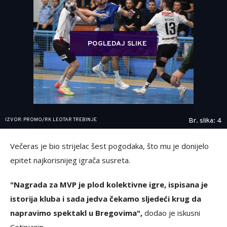
POGLEDAJ SLIKE
IZVOR: PROMO/RK LEOTAR TREBINJE
Br. slika: 4
Večeras je bio strijelac šest pogodaka, što mu je donijelo
epitet najkorisnijeg igrača susreta.
"Nagrada za MVP je plod kolektivne igre, ispisana je
istorija kluba i sada jedva čekamo sljedeći krug da
napravimo spektakl u Bregovima",
dodao je iskusni