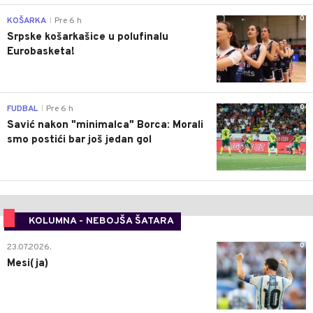
0
KOŠARKA
Pre 6 h
|
Srpske košarkašice u polufinalu
Eurobasketa!
0
FUDBAL
Pre 6 h
|
Savić nakon "minimalca" Borca: Morali
smo postići bar još jedan gol
KOLUMNA - NEBOJŠA ŠATARA
0
23.07.2026.
Mesi(ja)