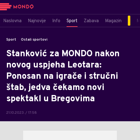
Naslovna
Najnovije
Info
Sport
Zabava
Magazin
M
Sport
Ostali sportovi
Stanković za MONDO nakon
novog uspjeha Leotara:
Ponosan na igrače i stručni
štab, jedva čekamo novi
spektakl u Bregovima
21.10.2023. / 17:58