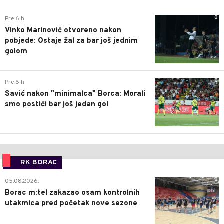
0
Pre 6 h
Vinko Marinović otvoreno nakon
pobjede: Ostaje žal za bar još jednim
golom
0
Pre 6 h
Savić nakon "minimalca" Borca: Morali
smo postići bar još jedan gol
RK BORAC
0
05.08.2026.
Borac m:tel zakazao osam kontrolnih
utakmica pred početak nove sezone