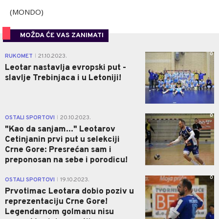
(MONDO)
MOŽDA ĆE VAS ZANIMATI
0
RUKOMET
21.10.2023.
|
Leotar nastavlja evropski put -
slavlje Trebinjaca i u Letoniji!
0
OSTALI SPORTOVI
20.10.2023.
|
"Kao da sanjam..." Leotarov
Cetinjanin prvi put u selekciji
Crne Gore: Presrećan sam i
preponosan na sebe i porodicu!
0
OSTALI SPORTOVI
19.10.2023.
|
Prvotimac Leotara dobio poziv u
reprezentaciju Crne Gore!
Legendarnom golmanu nisu