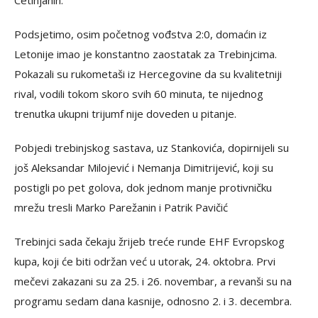
Cetinjanin.
Podsjetimo, osim početnog vođstva 2:0, domaćin iz
Letonije imao je konstantno zaostatak za Trebinjcima.
Pokazali su rukometaši iz Hercegovine da su kvalitetniji
rival, vodili tokom skoro svih 60 minuta, te nijednog
trenutka ukupni trijumf nije doveden u pitanje.
Pobjedi trebinjskog sastava, uz Stankovića, dopirnijeli su
još Aleksandar Milojević i Nemanja Dimitrijević, koji su
postigli po pet golova, dok jednom manje protivničku
mrežu tresli Marko Parežanin i Patrik Pavičić
Trebinjci sada čekaju žrijeb treće runde EHF Evropskog
kupa, koji će biti održan već u utorak, 24. oktobra. Prvi
mečevi zakazani su za 25. i 26. novembar, a revanši su na
programu sedam dana kasnije, odnosno 2. i 3. decembra.