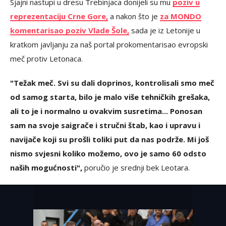
Sjajni nastupi u dresu Trebinjaca donijeli su mu
poziv u
reprezentaciju Crne Gore,
a nakon što je
za MONDO
komentarisao poziv Vlade Šole,
sada je iz Letonije u
kratkom javljanju za naš portal prokomentarisao evropski
meč protiv Letonaca.
"Težak meč. Svi su dali doprinos, kontrolisali smo meč
od samog starta, bilo je malo više tehničkih grešaka,
ali to je i normalno u ovakvim susretima... Ponosan
sam na svoje saigrače i stručni štab, kao i upravu i
navijače koji su prošli toliki put da nas podrže. Mi još
nismo svjesni koliko možemo, ovo je samo 60 odsto
naših mogućnosti",
poručio je srednji bek Leotara.