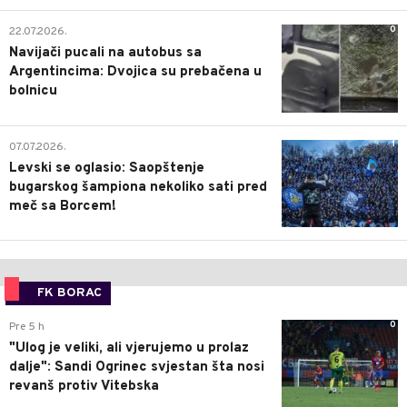
0
22.07.2026.
Navijači pucali na autobus sa
Argentincima: Dvojica su prebačena u
bolnicu
1
07.07.2026.
Levski se oglasio: Saopštenje
bugarskog šampiona nekoliko sati pred
meč sa Borcem!
FK BORAC
0
Pre 5 h
"Ulog je veliki, ali vjerujemo u prolaz
dalje": Sandi Ogrinec svjestan šta nosi
revanš protiv Vitebska