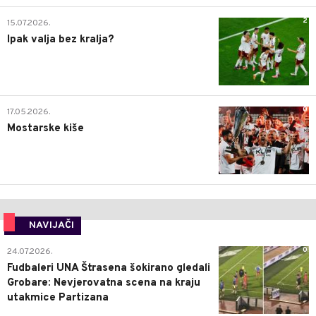
2
15.07.2026.
Ipak valja bez kralja?
0
17.05.2026.
Mostarske kiše
NAVIJAČI
0
24.07.2026.
Fudbaleri UNA Štrasena šokirano gledali
Grobare: Nevjerovatna scena na kraju
utakmice Partizana