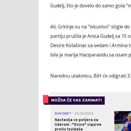
Gudelj, što je dovelo do samo gola "mi
Ali, Grkinje su na "iskustvo" stigle d
partiju pružila je Anica Gudelj sa 15 
Desire Kolašinac sa sedam i Armina 
bila je marija Haciparasidu sa osam
Narednu utakmicu, BiH će odigrati 3.
MOŽDA ĆE VAS ZANIMATI
RUKOMET
25.02.2024.
|
Nastavlja se potjera za
liderom : "Osice" sigurne
protiv Izviđača