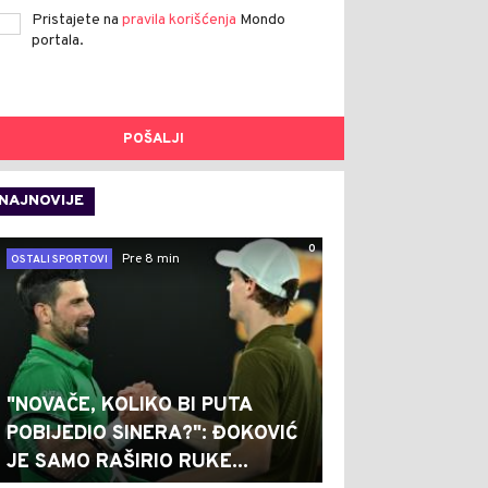
Pristajete na
pravila korišćenja
Mondo
portala.
POŠALJI
NAJNOVIJE
0
Pre 8 min
OSTALI SPORTOVI
"NOVAČE, KOLIKO BI PUTA
POBIJEDIO SINERA?": ĐOKOVIĆ
JE SAMO RAŠIRIO RUKE...