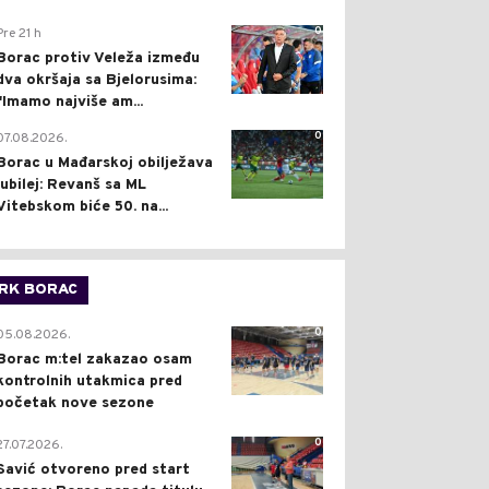
0
Pre 21 h
Borac protiv Veleža između
dva okršaja sa Bjelorusima:
"Imamo najviše am...
0
07.08.2026.
Borac u Mađarskoj obilježava
jubilej: Revanš sa ML
Vitebskom biće 50. na...
RK BORAC
0
05.08.2026.
Borac m:tel zakazao osam
kontrolnih utakmica pred
početak nove sezone
0
27.07.2026.
Savić otvoreno pred start