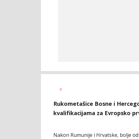
Nebojša
AUTOR
0
Šatara
Rukometašice Bosne i Hercegovi
kvalifikacijama za Evropsko pr
Nakon Rumunije i Hrvatske, bolje od "