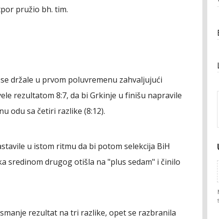
por pružio bh. tim.
 se držale u prvom poluvremenu zahvaljujući
le rezultatom 8:7, da bi Grkinje u finišu napravile
 odu sa četiri razlike (8:12).
avile u istom ritmu da bi potom selekcija BiH
čka sredinom drugog otišla na "plus sedam" i činilo
smanje rezultat na tri razlike, opet se razbranila