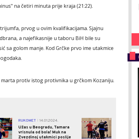
nus" na četiri minuta prije kraja (21:22).
o trijumfa, prvog u ovim kvalifikacijama. Sjajnu
odbrana, a najefikasnije u taboru BiH bile su
Isić sa golom manje. Kod Grčke prvo ime utakmice
 pogodaka.
 marta protiv istog protivnika u grčkom Kozaniju.
0
0
RUKOMET
14.01.2024.
|
Užas u Beogradu, Tamara
vrisnula od bola! Muk na
Zvezdinoj utakmici poslije