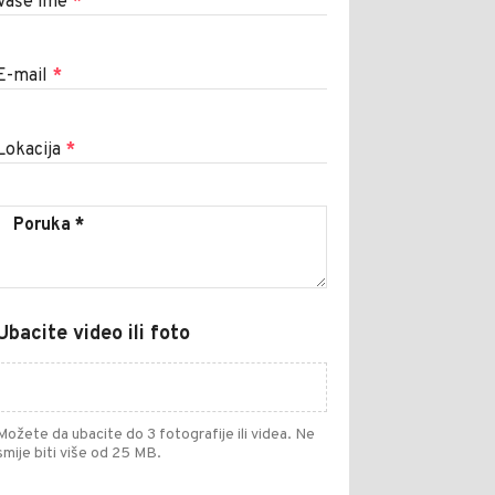
Vaše ime
*
E-mail
*
Lokacija
*
Ubacite video ili foto
Možete da ubacite do 3 fotografije ili videa. Ne
smije biti više od 25 MB.