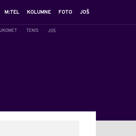
M:TEL
KOLUMNE
FOTO
JOŠ
UKOMET
TENIS
JOŠ