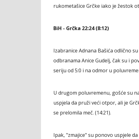
rukometašice Grčke iako je žestok ot
BiH - Grčka 22:24 (8:12)
Izabranice Adnana Bašića odlično su
odbranama Anice Gudelj, čak su i pove
seriju od 5:0 i na odmor u poluvremenu
U drugom poluvremenu, gošće su nast
uspjela da pruži veći otpor, ali je Gr
se prelomila meč. (14:21).
Ipak, "zmajice" su ponovo uspjele da 