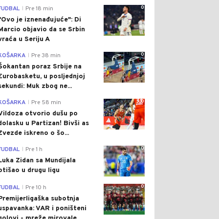
0
FUDBAL
Pre 18 min
|
"Ovo je iznenađujuće": Di
Marcio objavio da se Srbin
vraća u Seriju A
0
KOŠARKA
Pre 38 min
|
Šokantan poraz Srbije na
Eurobasketu, u posljednjoj
sekundi: Muk zbog ne...
0
KOŠARKA
Pre 58 min
|
Vildoza otvorio dušu po
dolasku u Partizan! Bivši as
Zvezde iskreno o šo...
0
FUDBAL
Pre 1 h
|
Luka Zidan sa Mundijala
otišao u drugu ligu
0
FUDBAL
Pre 10 h
|
Premijerligaška subotnja
uspavanka: VAR i poništeni
golovi - mreže mirovale