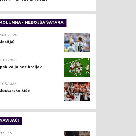
KOLUMNA - NEBOJŠA ŠATARA
0
23.07.2026.
Mesi(ja)
2
15.07.2026.
Ipak valja bez kralja?
0
17.05.2026.
Mostarske kiše
NAVIJAČI
0
Pre 19 h