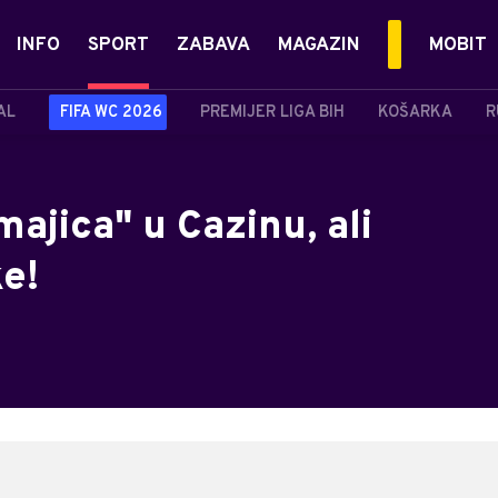
INFO
SPORT
ZABAVA
MAGAZIN
MOBIT
AL
FIFA WC 2026
PREMIJER LIGA BIH
KOŠARKA
R
ajica" u Cazinu, ali
e!