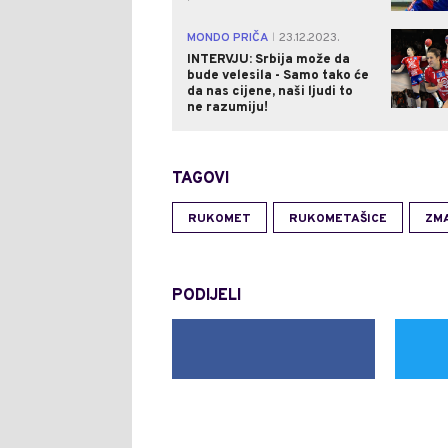
MONDO PRIČA
23.12.2023.
|
INTERVJU: Srbija može da
bude velesila - Samo tako će
da nas cijene, naši ljudi to
ne razumiju!
TAGOVI
RUKOMET
RUKOMETAŠICE
ZM
PODIJELI