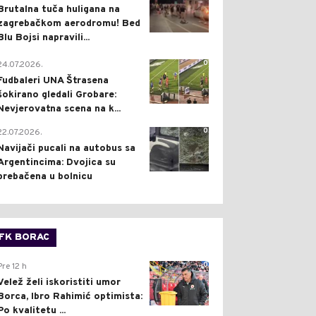
Brutalna tuča huligana na
zagrebačkom aerodromu! Bed
Blu Bojsi napravili...
0
24.07.2026.
Fudbaleri UNA Štrasena
šokirano gledali Grobare:
Nevjerovatna scena na k...
0
22.07.2026.
Navijači pucali na autobus sa
Argentincima: Dvojica su
prebačena u bolnicu
FK BORAC
0
Pre 12 h
Velež želi iskoristiti umor
Borca, Ibro Rahimić optimista:
Po kvalitetu ...