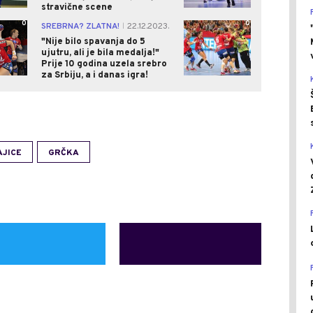
stravične scene
0
0
SREBRNA? ZLATNA!
22.12.2023.
|
"Nije bilo spavanja do 5
ujutru, ali je bila medalja!"
Prije 10 godina uzela srebro
za Srbiju, a i danas igra!
AJICE
GRČKA