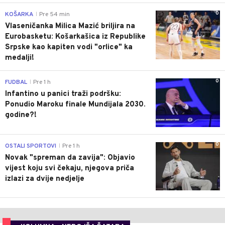
0
KOŠARKA
Pre 54 min
|
Vlaseničanka Milica Mazić briljira na
Eurobasketu: Košarkašica iz Republike
Srpske kao kapiten vodi "orlice" ka
medalji!
0
FUDBAL
Pre 1 h
|
Infantino u panici traži podršku:
Ponudio Maroku finale Mundijala 2030.
godine?!
0
OSTALI SPORTOVI
Pre 1 h
|
Novak "spreman da zavija": Objavio
vijest koju svi čekaju, njegova priča
izlazi za dvije nedjelje