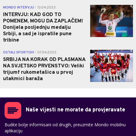
0
MONDO INTERVJU
13.04.2023.
|
INTERVJU: KAD GOD TO
POMENEM, MOGU DA ZAPLAČEM!
Donijela posljednju medalju
Srbiji, a sad je ispratile pune
tribine
0
OSTALI SPORTOVI
07.04.2023.
|
SRBIJA NA KORAK OD PLASMANA
NA SVJETSKO PRVENSTVO: Veliki
trijumf rukometašica u prvoj
utakmici baraža
Naše vijesti ne morate da provjeravate
Budite bolje informisani od drugih, preuzmite Mondo mobilnu
aplikaciju