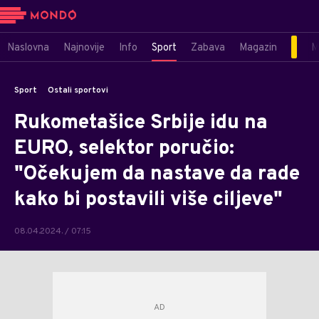
Naslovna
Najnovije
Info
Sport
Zabava
Magazin
M
Sport
Ostali sportovi
Rukometašice Srbije idu na
EURO, selektor poručio:
"Očekujem da nastave da rade
kako bi postavili više ciljeve"
08.04.2024. / 07:15