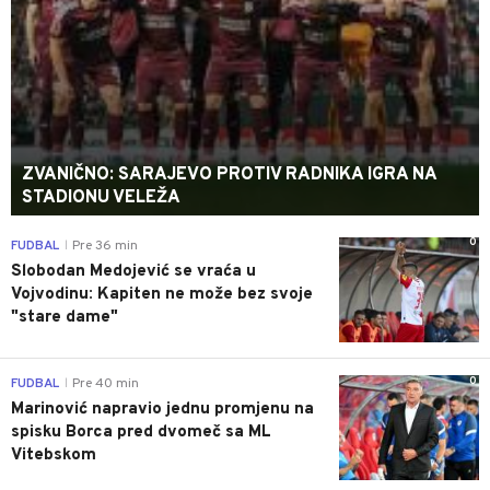
ZVANIČNO: SARAJEVO PROTIV RADNIKA IGRA NA
STADIONU VELEŽA
0
FUDBAL
Pre 36 min
|
Slobodan Medojević se vraća u
Vojvodinu: Kapiten ne može bez svoje
"stare dame"
0
FUDBAL
Pre 40 min
|
Marinović napravio jednu promjenu na
spisku Borca pred dvomeč sa ML
Vitebskom