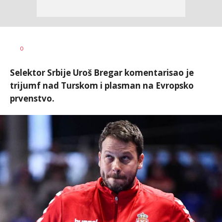
Haris
AUTOR
0
Krhalić
Selektor Srbije Uroš Bregar komentarisao je
trijumf nad Turskom i plasman na Evropsko
prvenstvo.