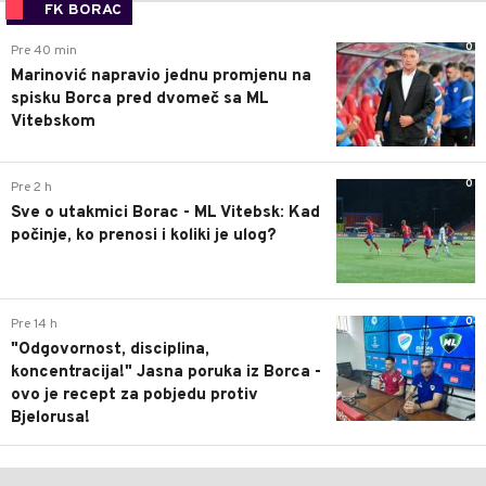
FK BORAC
0
Pre 40 min
Marinović napravio jednu promjenu na
spisku Borca pred dvomeč sa ML
Vitebskom
0
Pre 2 h
Sve o utakmici Borac - ML Vitebsk: Kad
počinje, ko prenosi i koliki je ulog?
0
Pre 14 h
"Odgovornost, disciplina,
koncentracija!" Jasna poruka iz Borca -
ovo je recept za pobjedu protiv
Bjelorusa!