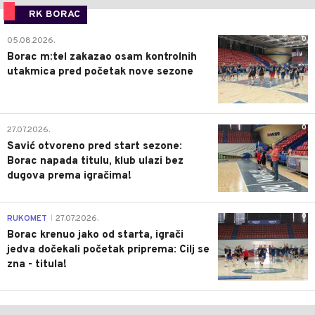
RK BORAC
0
05.08.2026.
Borac m:tel zakazao osam kontrolnih
utakmica pred početak nove sezone
0
27.07.2026.
Savić otvoreno pred start sezone:
Borac napada titulu, klub ulazi bez
dugova prema igračima!
0
RUKOMET
27.07.2026.
|
Borac krenuo jako od starta, igrači
jedva dočekali početak priprema: Cilj se
zna - titula!