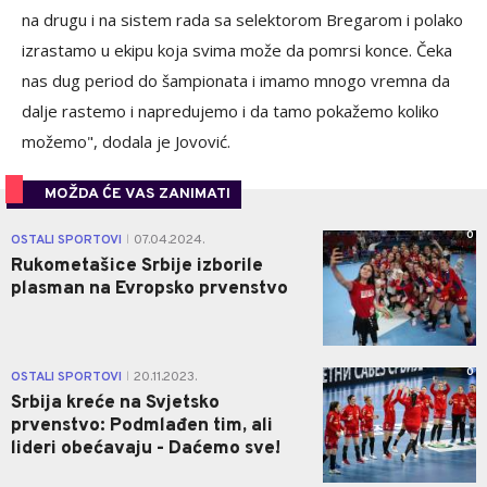
na drugu i na sistem rada sa selektorom Bregarom i polako
izrastamo u ekipu koja svima može da pomrsi konce. Čeka
nas dug period do šampionata i imamo mnogo vremna da
dalje rastemo i napredujemo i da tamo pokažemo koliko
možemo", dodala je Jovović.
MOŽDA ĆE VAS ZANIMATI
0
OSTALI SPORTOVI
07.04.2024.
|
Rukometašice Srbije izborile
plasman na Evropsko prvenstvo
0
OSTALI SPORTOVI
20.11.2023.
|
Srbija kreće na Svjetsko
prvenstvo: Podmlađen tim, ali
lideri obećavaju - Daćemo sve!