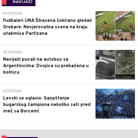
NAVIJAČI
0
24.07.2026.
Fudbaleri UNA Štrasena šokirano gledali
Grobare: Nevjerovatna scena na kraju
utakmice Partizana
0
22.07.2026.
Navijači pucali na autobus sa
Argentincima: Dvojica su prebačena u
bolnicu
1
07.07.2026.
Levski se oglasio: Saopštenje
bugarskog šampiona nekoliko sati pred
meč sa Borcem!