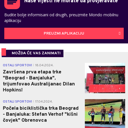
Naše vijesti ne morate da provjeravate
Budite bolje informisani od drugih, preuzmite Mondo mobilnu
aplikaciju
PREUZMI APLIKACIJU
MOŽDA ĆE VAS ZANIMATI
0
OSTALI SPORTOVI
18.04.2024.
|
Završena prva etapa trke
"Beograd - Banjaluka",
trijumfovao Australijanac Dilan
Hopkins!
0
OSTALI SPORTOVI
17.04.2024.
|
Počela biciklistička trka Beograd
- Banjaluka: Stefan Verhof "kišni
čovjek" Obrenovca