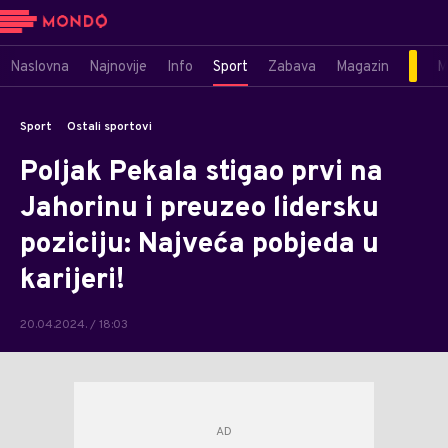
Naslovna
Najnovije
Info
Sport
Zabava
Magazin
M
Sport
Ostali sportovi
Poljak Pekala stigao prvi na
Jahorinu i preuzeo lidersku
poziciju: Najveća pobjeda u
karijeri!
20.04.2024. / 18:03