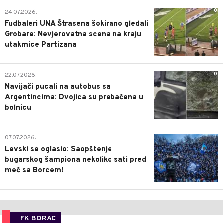
0
24.07.2026.
Fudbaleri UNA Štrasena šokirano gledali
Grobare: Nevjerovatna scena na kraju
utakmice Partizana
0
22.07.2026.
Navijači pucali na autobus sa
Argentincima: Dvojica su prebačena u
bolnicu
1
07.07.2026.
Levski se oglasio: Saopštenje
bugarskog šampiona nekoliko sati pred
meč sa Borcem!
FK BORAC