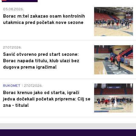
0
05.08.2026.
Borac m:tel zakazao osam kontrolnih
utakmica pred početak nove sezone
0
27.07.2026.
Savić otvoreno pred start sezone:
Borac napada titulu, klub ulazi bez
dugova prema igračima!
0
RUKOMET
27.07.2026.
|
Borac krenuo jako od starta, igrači
jedva dočekali početak priprema: Cilj se
zna - titula!