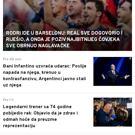
RODRI IDE U BARSELONU: REAL SVE DOGOVORIO I
RIJEŠIO, A ONDA JE POZIV NAJBITNIJEG ČOVJEKA
SVE OBRNUO NAGLAVAČKE
0
Pre 48 min
Đani Infantino uzvraća udarac: Poslije
napada na njega, krenuo u
kontraofanzivu, Argentinci javno stali
uz njega
0
Pre 1 h
Legendarni trener sa 74 godine
pobijedio rak: Objavio da je zdrav i
odmah hoće da preuzme
reprezentaciju