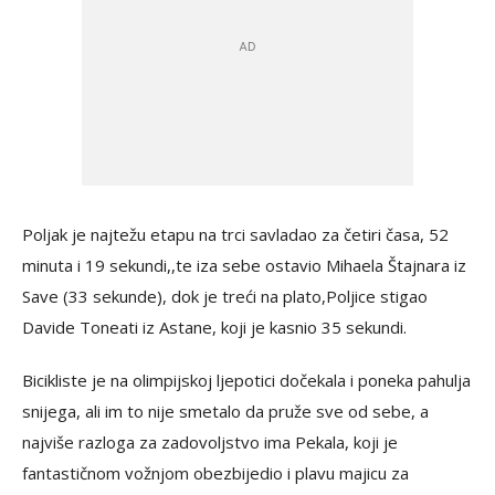
Poljak je najtežu etapu na trci savladao za četiri časa, 52
minuta i 19 sekundi,,te iza sebe ostavio Mihaela Štajnara iz
Save (33 sekunde), dok je treći na plato,Poljice stigao
Davide Toneati iz Astane, koji je kasnio 35 sekundi.
Bicikliste je na olimpijskoj ljepotici dočekala i poneka pahulja
snijega, ali im to nije smetalo da pruže sve od sebe, a
najviše razloga za zadovoljstvo ima Pekala, koji je
fantastičnom vožnjom obezbijedio i plavu majicu za