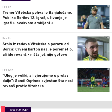
0
Pre 1 h
Trener Vitebska pohvalio Banjalučane:
Publika Borčev 12. igrač, uživanje je
igrati u ovakvom ambijentu
0
Pre 1 h
Srbin iz redova Vitebska o porazu od
Borca: Crveni karton nas je poremetio,
ali ide revanš - ništa još nije gotovo
0
Pre 10 h
"Ulog je veliki, ali vjerujemo u prolaz
dalje": Sandi Ogrinec svjestan šta nosi
revanš protiv Vitebska
RK BORAC