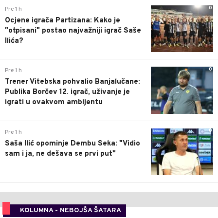
0
Pre 1 h
Ocjene igrača Partizana: Kako je
"otpisani" postao najvažniji igrač Saše
Ilića?
0
Pre 1 h
Trener Vitebska pohvalio Banjalučane:
Publika Borčev 12. igrač, uživanje je
igrati u ovakvom ambijentu
0
Pre 1 h
Saša Ilić opominje Dembu Seka: "Vidio
sam i ja, ne dešava se prvi put"
KOLUMNA - NEBOJŠA ŠATARA