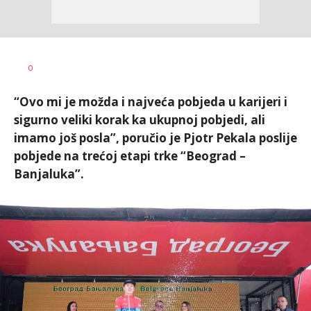
Goran
AUTOR
0
Arbutina
“Ovo mi je možda i najveća pobjeda u karijeri i
sigurno veliki korak ka ukupnoj pobjedi, ali
imamo još posla”, poručio je Pjotr Pekala poslije
pobjede na trećoj etapi trke “Beograd –
Banjaluka”.