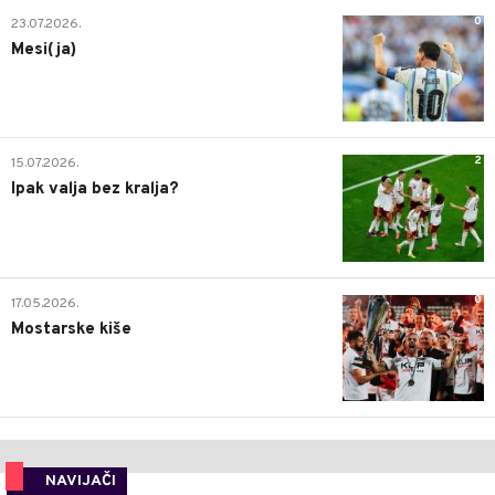
0
23.07.2026.
Mesi(ja)
2
15.07.2026.
Ipak valja bez kralja?
0
17.05.2026.
Mostarske kiše
NAVIJAČI