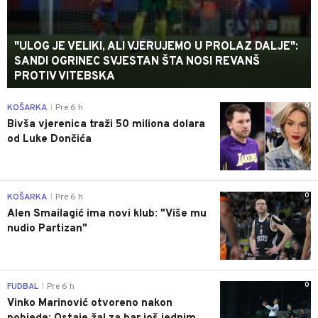
"ULOG JE VELIKI, ALI VJERUJEMO U PROLAZ DALJE":
SANDI OGRINEC SVJESTAN ŠTA NOSI REVANŠ
PROTIV VITEBSKA
0
KOŠARKA
Pre 6 h
|
Bivša vjerenica traži 50 miliona dolara
od Luke Dončića
0
KOŠARKA
Pre 6 h
|
Alen Smailagić ima novi klub: "Više mu
nudio Partizan"
0
FUDBAL
Pre 6 h
|
Vinko Marinović otvoreno nakon