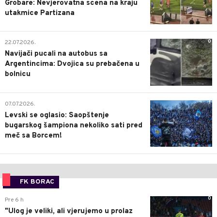
Grobare: Nevjerovatna scena na kraju
utakmice Partizana
0
22.07.2026.
Navijači pucali na autobus sa
Argentincima: Dvojica su prebačena u
bolnicu
1
07.07.2026.
Levski se oglasio: Saopštenje
bugarskog šampiona nekoliko sati pred
meč sa Borcem!
FK BORAC
0
Pre 6 h
"Ulog je veliki, ali vjerujemo u prolaz