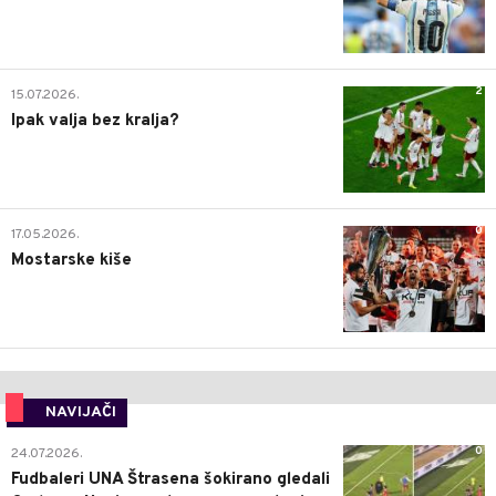
2
15.07.2026.
Ipak valja bez kralja?
0
17.05.2026.
Mostarske kiše
NAVIJAČI
0
24.07.2026.
Fudbaleri UNA Štrasena šokirano gledali