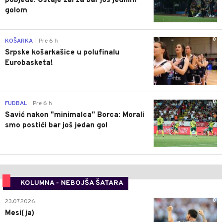
pobjede: Ostaje žal za bar još jednim
golom
0
KOŠARKA
Pre 6 h
|
Srpske košarkašice u polufinalu
Eurobasketa!
0
FUDBAL
Pre 6 h
|
Savić nakon "minimalca" Borca: Morali
smo postići bar još jedan gol
KOLUMNA - NEBOJŠA ŠATARA
0
23.07.2026.
Mesi(ja)