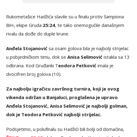
Rukometašice Hadžića slavile su u finalu protiv šampiona
BiH, ekipe Gruda
25:24
, te tako onemogućile današnjem
rivalu da dođe do duple krune.
Anđela Stojanović
sa osam golova bila je najbolji strijelac
u pobjedničkom timu, dok se
Anisa Selimović
istakla sa 13
odbrana. Kod Gruđanki T
eodora Petković
imala je
dvocifren broj golova (10).
Za najbolju igračicu završnog turnira, koji je ovog
vikenda održan u Banjaluci, proglašena je upravo
Anđela Stojanović, Anisa Selimović je najbolji golman,
dok je Teodora Petković najbolji strijelac.
Podsjetimo, u polufinalu su Hadžići bili bolji od domaćina,