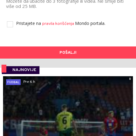
Možete da ubacite do 3 fotografije ili videa. Ne smije biti
više od 25 MB.
Pristajete na
Mondo portala.
pravila korišćenja
POŠALJI
NAJNOVIJE
0
Pre 6 h
FUDBAL