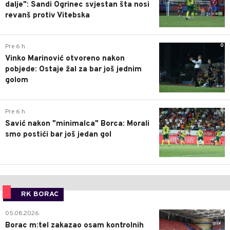
dalje": Sandi Ogrinec svjestan šta nosi
revanš protiv Vitebska
0
Pre 6 h
Vinko Marinović otvoreno nakon
pobjede: Ostaje žal za bar još jednim
golom
0
Pre 6 h
Savić nakon "minimalca" Borca: Morali
smo postići bar još jedan gol
RK BORAC
0
05.08.2026.
Borac m:tel zakazao osam kontrolnih