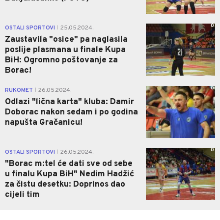
0
OSTALI SPORTOVI
25.05.2024.
|
Zaustavila "osice" pa naglasila
poslije plasmana u finale Kupa
BiH: Ogromno poštovanje za
Borac!
0
RUKOMET
26.05.2024.
|
Odlazi "lična karta" kluba: Damir
Doborac nakon sedam i po godina
napušta Gračanicu!
0
OSTALI SPORTOVI
26.05.2024.
|
"Borac m:tel će dati sve od sebe
u finalu Kupa BiH" Nedim Hadžić
za čistu desetku: Doprinos dao
cijeli tim