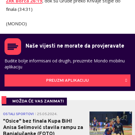
ŽRK Borca 26:19
, dok su Grude preko Krivaje stigle do
finala (34:31)
(MONDO)
Naše vijesti ne morate da provjeravate
Budite bolje informisani od drugih, preuzmite Mondo mobilnu
aplikaciju
PREUZMI APLIKACIJU
MOŽDA ĆE VAS ZANIMATI
0
OSTALI SPORTOVI
25.05.2024.
|
"Osice" bez finala Kupa BiH!
Anisa Selimović stavila rampu za
Banjalučanke (FOTO)