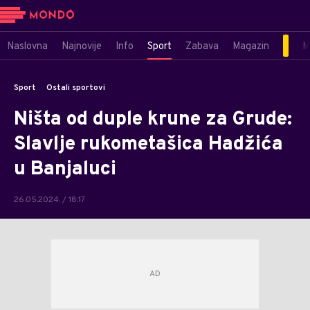
Naslovna
Najnovije
Info
Sport
Zabava
Magazin
M
Sport
Ostali sportovi
Ništa od duple krune za Grude:
Slavlje rukometašica Hadžića
u Banjaluci
26.05.2024. / 18:17