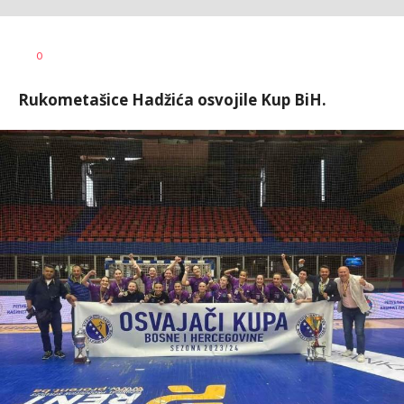
Bojan
AUTOR
0
Jakovljević
Rukometašice Hadžića osvojile Kup BiH.