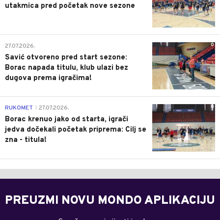
utakmica pred početak nove sezone
0
27.07.2026.
Savić otvoreno pred start sezone:
Borac napada titulu, klub ulazi bez
dugova prema igračima!
0
RUKOMET
27.07.2026.
|
Borac krenuo jako od starta, igrači
jedva dočekali početak priprema: Cilj se
zna - titula!
PREUZMI NOVU MONDO APLIKACIJU