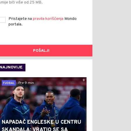
smije biti više od 25 MB.
Pristajete na
pravila korišćenja
Mondo
portala.
POŠALJI
NAJNOVIJE
0
Pre 9 min
FUDBAL
NAPADAČ ENGLESKE U CENTRU
SKANDALA: VRATIO SE SA