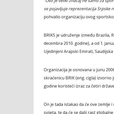
"Ovo je veliki značaj ne samo za spo
se pojavljuje reprezentacija Srpske 
pohvalio organizaciju ovog sportsko
BRIKS je udruženje između Brazila, Ru
decembra 2010. godine), a od 1. janua
Ujedinjeni Arapski Emirati, Saudijska A
Organizacija je osnovana u junu 20
skraćenicu BRIK (eng. cigla) izvorno
godine koristeći izraz za četiri države 
On je tada istakao da će ove zemlje 
svijeta, te da će se dalji rast global