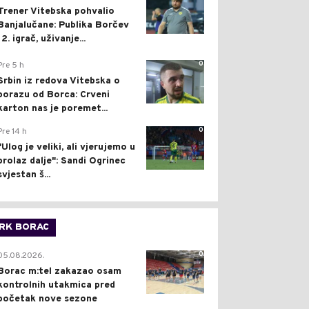
Trener Vitebska pohvalio
Banjalučane: Publika Borčev
12. igrač, uživanje...
0
Pre 5 h
Srbin iz redova Vitebska o
porazu od Borca: Crveni
karton nas je poremet...
0
Pre 14 h
"Ulog je veliki, ali vjerujemo u
prolaz dalje": Sandi Ogrinec
svjestan š...
RK BORAC
0
05.08.2026.
Borac m:tel zakazao osam
kontrolnih utakmica pred
početak nove sezone