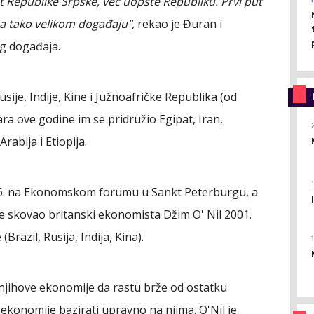
rt Republike Srpske, već uopšte Republiku. Prvi put
na tako velikom događaju",
rekao je Đuran i
g događaja.
sije, Indije, Kine i Južnoafričke Republika (od
ra ove godine im se pridružio Egipat, Iran,
rabija i Etiopija.
06. na Ekonomskom forumu u Sankt Peterburgu, a
 je skovao britanski ekonomista Džim O' Nil 2001.
(Brazil, Rusija, Indija, Kina).
i njihove ekonomije da rastu brže od ostatku
ne ekonomije bazirati upravno na njima. O'Nil je