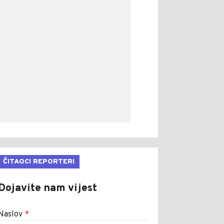
ČITAOCI REPORTERI
Dojavite nam vijest
Naslov
*