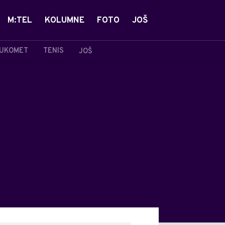
M:TEL
KOLUMNE
FOTO
JOŠ
UKOMET
TENIS
JOŠ