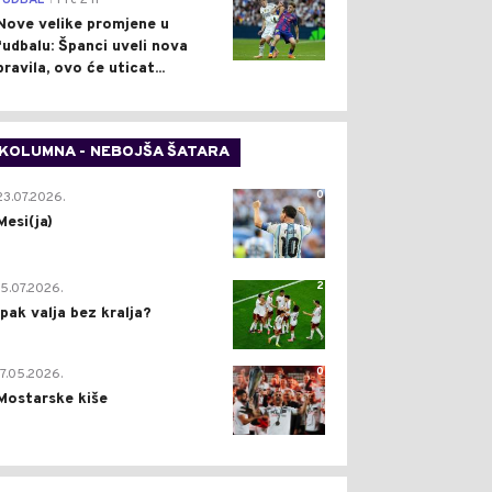
FUDBAL
Pre 2 h
Nove velike promjene u
fudbalu: Španci uveli nova
pravila, ovo će uticat...
KOLUMNA - NEBOJŠA ŠATARA
0
23.07.2026.
Mesi(ja)
2
15.07.2026.
Ipak valja bez kralja?
0
17.05.2026.
Mostarske kiše