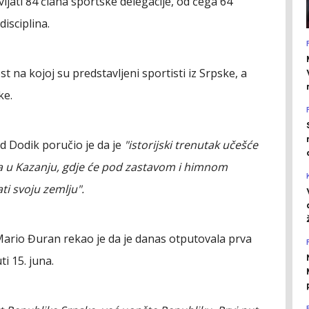
ljati 84 člana sportske delegacije, od čega 64
disciplina.
t na kojoj su predstavljeni sportisti iz Srpske, a
ke.
d Dodik poručio je da je
"istorijski trenutak učešće
-a u Kazanju, gdje će pod zastavom i himnom
ti svoju zemlju".
ario Đuran rekao je da je danas otputovala prva
i 15. juna.