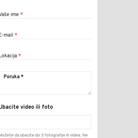
Vaše ime
*
E-mail
*
Lokacija
*
Ubacite video ili foto
Možete da ubacite do 3 fotografije ili videa. Ne