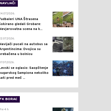
NAVIJAČI
0
24.07.2026.
Fudbaleri UNA Štrasena
šokirano gledali Grobare:
Nevjerovatna scena na k...
0
22.07.2026.
Navijači pucali na autobus sa
Argentincima: Dvojica su
prebačena u bolnicu
1
07.07.2026.
Levski se oglasio: Saopštenje
bugarskog šampiona nekoliko
sati pred meč ...
FK BORAC
0
Pre 4 h