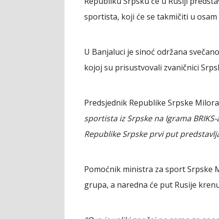
Republiku Srpsku će u Rusiji predstav
sportista, koji će se takmičiti u osam 
U Banjaluci je sinoć održana svečanos
kojoj su prisustvovali zvaničnici Srps
Predsjednik Republike Srpske Milora
sportista iz Srpske na Igrama BRIKS
Republike Srpske prvi put predstavlja
Pomoćnik ministra za sport Srpske M
grupa, a naredna će put Rusije krenut