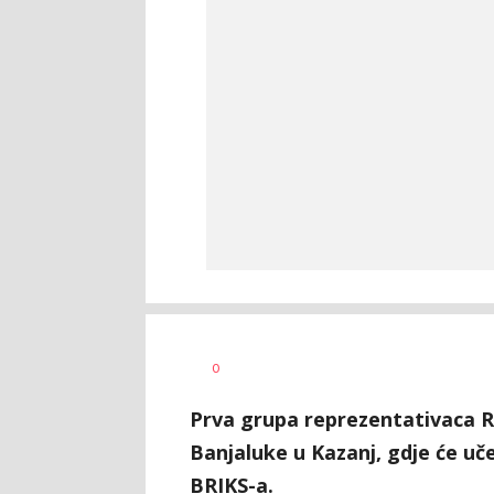
Nebojša
AUTOR
0
Šatara
Prva grupa reprezentativaca R
Banjaluke u Kazanj, gdje će u
BRIKS-a.