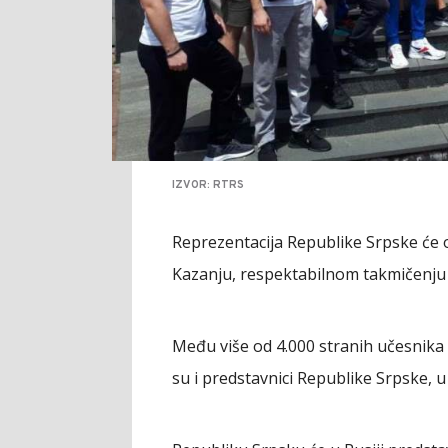
IZVOR: RTRS
Reprezentacija Republike Srpske će o
Kazanju, respektabilnom takmičenju 
Među više od 4.000 stranih učesnika i
su i predstavnici Republike Srpske, 