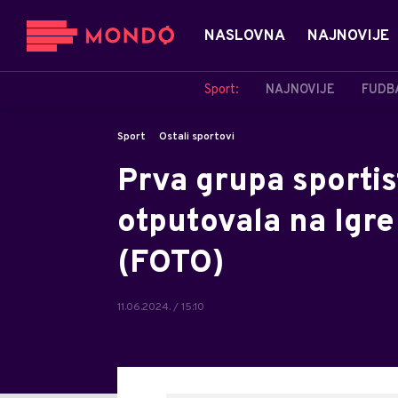
NASLOVNA
NAJNOVIJE
Sport:
NAJNOVIJE
FUDB
Sport
Ostali sportovi
Prva grupa sporti
otputovala na Igr
(FOTO)
11.06.2024. / 15:10