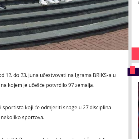
d 12. do 23. juna učestvovati na Igrama BRIKS-a u
na kojem je učešće potvrdilo 97 zemalja.
 sportista koji će odmjeriti snage u 27 disciplina
u nekoliko sportova.