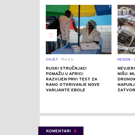
0
SVIJET
Pre 5 h
REGION
P
|
|
RUSKI STRUČNJACI
NEVJER
POMAŽU U AFRICI:
NIŠU: M
RAZVIJEN PRVI TEST ZA
DRONOM
RANO OTKRIVANJE NOVE
NAPUNJ
VARIJANTE EBOLE
ZATVO
KOMENTARI
0