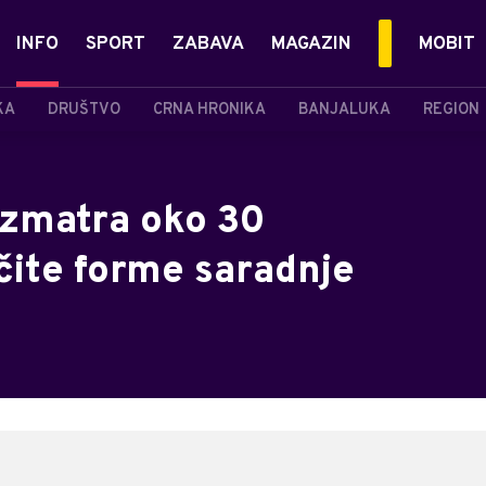
INFO
SPORT
ZABAVA
MAGAZIN
MOBIT
KA
DRUŠTVO
CRNA HRONIKA
BANJALUKA
REGION
azmatra oko 30
ičite forme saradnje