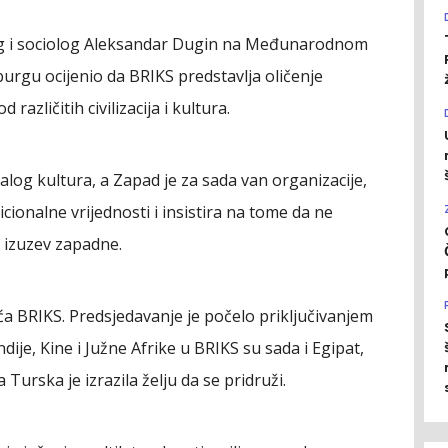
olog i sociolog Aleksandar Dugin na Međunarodnom
gu ocijenio da BRIKS predstavlja oličenje
 različitih civilizacija i kultura.
alog kultura, a Zapad je za sada van organizacije,
cionalne vrijednosti i insistira na tome da ne
e, izuzev zapadne.
uća BRIKS. Predsjedavanje je počelo priključivanjem
ndije, Kine i Јužne Afrike u BRIKS su sada i Egipat,
a Turska je izrazila želju da se pridruži.