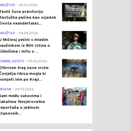
0
DRUŠTVO
28.06.2026.
|
Teslić čuva praistoriju:
Rastuška pećina kao svjedok
života neandertalac...
0
DRUŠTVO
06.06.2026.
|
U Mićinoj pećini s mladim
naučnikom iz BiH: Istina o
šišmišima i mitu o ...
0
ZANIMLJIVOSTI
05.06.2026.
|
Otkriven trag nove vrste:
Čovječja ribica mogla bi
ponijeti ime po Kraji...
0
REGION
29.05.2026.
|
Sam među vukovima i
šakalima: Nevjerovatna
reportaža o jedinom
stanovnik...