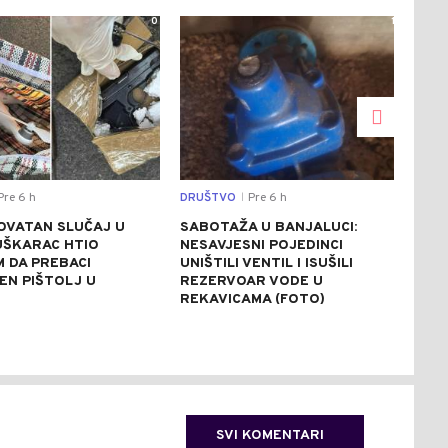
0
1
re 6 h
DRUŠTVO
Pre 6 h
REGI
|
OVATAN SLUČAJ U
SABOTAŽA U BANJALUCI:
VUČ
UŠKARAC HTIO
NESAVJESNI POJEDINCI
VEČ
 DA PREBACI
UNIŠTILI VENTIL I ISUŠILI
POZ
EN PIŠTOLJ U
REZERVOAR VODE U
RAZ
R
REKAVICAMA (FOTO)
(FO
SVI KOMENTARI