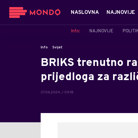
NASLOVNA
NAJNOVIJE
Info:
NAJNOVIJE
POLITI
Info
Svijet
BRIKS trenutno r
prijedloga za razl
07.06.2024. / 09:18