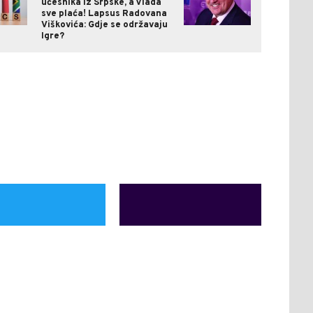
učesnika iz Srpske, a Vlada
sve plaća! Lapsus Radovana
Viškovića: Gdje se održavaju
Igre?