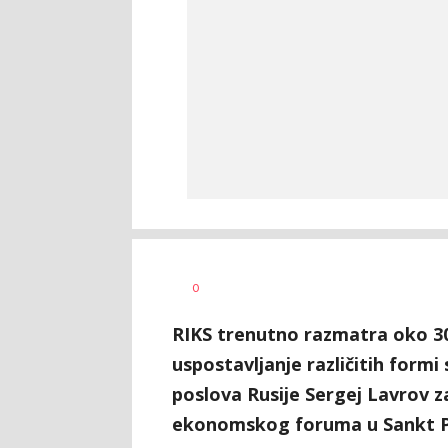
Željko
AUTOR
0
Svitlica
RIKS trenutno razmatra oko 30 
uspostavljanje različitih formi 
poslova Rusije Sergej Lavrov 
ekonomskog foruma u Sankt P