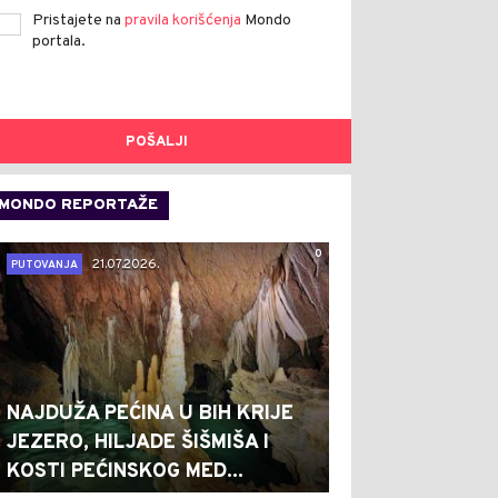
Pristajete na
pravila korišćenja
Mondo
portala.
POŠALJI
MONDO REPORTAŽE
0
21.07.2026.
PUTOVANJA
NAJDUŽA PEĆINA U BIH KRIJE
JEZERO, HILJADE ŠIŠMIŠA I
KOSTI PEĆINSKOG MED...