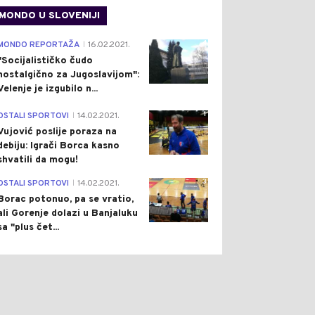
MONDO U SLOVENIJI
4
MONDO REPORTAŽA
16.02.2021.
|
"Socijalističko čudo
nostalgično za Jugoslavijom":
Velenje je izgubilo n...
1
OSTALI SPORTOVI
14.02.2021.
|
Vujović poslije poraza na
debiju: Igrači Borca kasno
shvatili da mogu!
3
OSTALI SPORTOVI
14.02.2021.
|
Borac potonuo, pa se vratio,
ali Gorenje dolazi u Banjaluku
sa "plus čet...