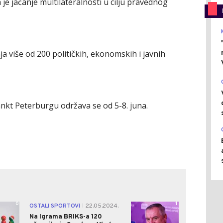
je jačanje multilateralnosti u cilju pravednog
a više od 200 političkih, ekonomskih i javnih
t Peterburgu održava se od 5-8. juna.
0
1
OSTALI SPORTOVI
22.05.2024.
|
Na Igrama BRIKS-a 120