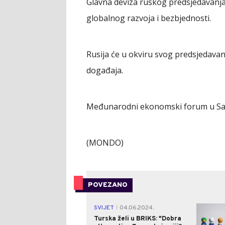
Glavna deviza ruskog predsjedavanja 
globalnog razvoja i bezbjednosti.
Rusija će u okviru svog predsjedavanj
događaja.
Međunarodni ekonomski forum u Sank
(MONDO)
POVEZANO
SVIJET
04.06.2024.
|
Turska želi u BRIKS: "Dobra