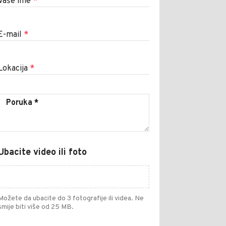
Vaše ime
*
E-mail
*
Lokacija
*
Ubacite video ili foto
Možete da ubacite do 3 fotografije ili videa. Ne
smije biti više od 25 MB.