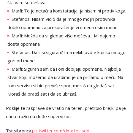
šta vam se dešava.
Marfi: To je netačna konstatacija, ja nisam ni protiv koga.
Stefanos: Nisam vidio da je mnogo mojih protivnika
dobilo opomenu za prekoračenje vremena osim mene.
Marfi: Možda da si gledao više mečeva... Mi dajemo
dosta opomena.
Stefanos: Da li si siguran? Ima nekih ovdje koji su mnogo
gori od mene.
Marfi: Siguran sam da i oni dobijaju opomene. Najbolja
stvar koju možemo da uradimo je da pričamo o meču. Na
tom servisu si bio previše spor, moraš da gledaš sat.
Moraš da pratiš sat i da se ubrzaš.
Poslije te rasprave se vratio na teren, pretrpio brejk, pa je
onda tražio da dođe supervizor.
Tsitsibronca.
pic.twitter.com/dmx1pcJsdo