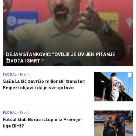
DEJAN STANKOVIĆ: "OVDJE JE UVIJEK PITANJE
ŽIVOTA I SMRTI"
0
FUDBAL
Pre 1 h
|
Saša Lukić završio milionski transfer:
Englezi objavili da je sve gotovo
0
FUDBAL
Pre 1 h
|
Futsal klub Borac istupio iz Premijer
lige BiH!?