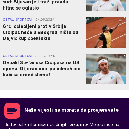
sud: Bijesan je i traži pravdu,
hitno se oglasio
0
OSTALI SPORTOVI
04.09.2024.
|
Grci oslabljeni protiv Srbije:
Cicipas neće u Beograd, ništa od
Dejvis kup spektakla
0
OSTALI SPORTOVI
28.08.2024.
|
Debakl Stefanosa Cicipasа na US
openu: Otjerao oca, pa odmah ide
kući sa grend slema!
Naše vijesti ne morate da provjeravate
Budite bolje informisani od drugih, preuzmite Mondo mobilnu