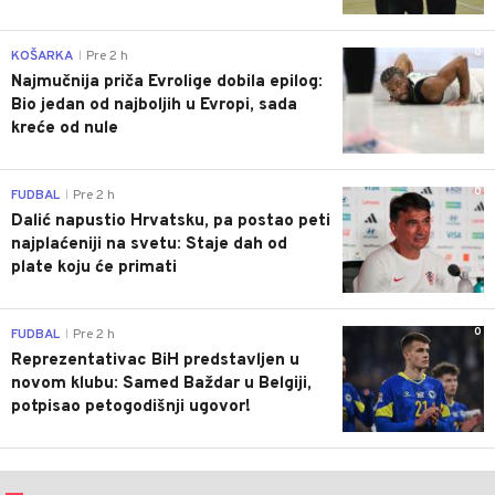
0
KOŠARKA
Pre 2 h
|
Najmučnija priča Evrolige dobila epilog:
Bio jedan od najboljih u Evropi, sada
kreće od nule
0
FUDBAL
Pre 2 h
|
Dalić napustio Hrvatsku, pa postao peti
najplaćeniji na svetu: Staje dah od
plate koju će primati
0
FUDBAL
Pre 2 h
|
Reprezentativac BiH predstavljen u
novom klubu: Samed Baždar u Belgiji,
potpisao petogodišnji ugovor!