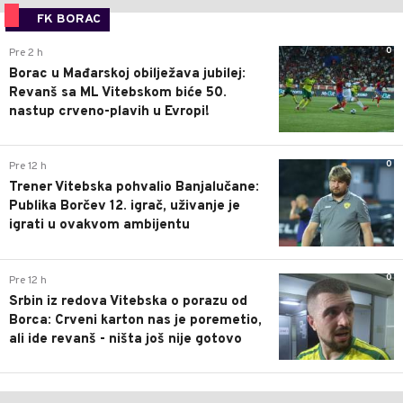
FK BORAC
0
Pre 2 h
Borac u Mađarskoj obilježava jubilej:
Revanš sa ML Vitebskom biće 50.
nastup crveno-plavih u Evropi!
0
Pre 12 h
Trener Vitebska pohvalio Banjalučane:
Publika Borčev 12. igrač, uživanje je
igrati u ovakvom ambijentu
0
Pre 12 h
Srbin iz redova Vitebska o porazu od
Borca: Crveni karton nas je poremetio,
ali ide revanš - ništa još nije gotovo