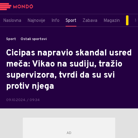
Naslovna
Najnovije
Info
Sport
Zabava
Magazin
M
Sport
Ostali sportovi
Cicipas napravio skandal usred
meča: Vikao na sudiju, tražio
supervizora, tvrdi da su svi
protiv njega
09.10.2024. / 09:34