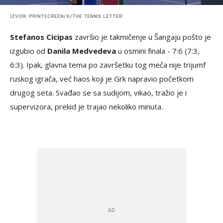
IZVOR: PRINTSCREEN/X/THE TENNIS LETTER
Stefanos Cicipas
završio je takmičenje u Šangaju pošto je
izgubio od
Danila Medvedeva
u osmini finala - 7:6 (7:3,
6:3). Ipak, glavna tema po završetku tog meča nije trijumf
ruskog igrača, već haos koji je Grk napravio početkom
drugog seta. Svađao se sa sudijom, vikao, tražio je i
supervizora, prekid je trajao nekoliko minuta.