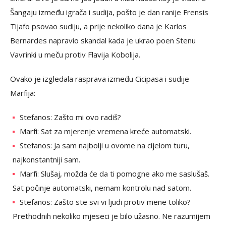
Šangaju između igrača i sudija, pošto je dan ranije Frensis
Tijafo psovao sudiju, a prije nekoliko dana je Karlos
Bernardes napravio skandal kada je ukrao poen Stenu
Vavrinki u meču protiv Flavija Kobolija.
Ovako je izgledala rasprava između Cicipasa i sudije
Marfija:
Stefanos: Zašto mi ovo radiš?
Marfi: Sat za mjerenje vremena kreće automatski.
Stefanos: Ja sam najbolji u ovome na cijelom turu,
najkonstantniji sam.
Marfi: Slušaj, možda će da ti pomogne ako me saslušaš.
Sat počinje automatski, nemam kontrolu nad satom.
Stefanos: Zašto ste svi vi ljudi protiv mene toliko?
Prethodnih nekoliko mjeseci je bilo užasno. Ne razumijem