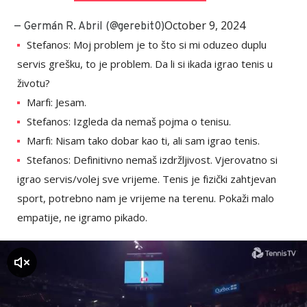
October 9, 2024
— Germán R. Abril (@gerebit0)
Stefanos: Moj problem je to što si mi oduzeo duplu
servis grešku, to je problem. Da li si ikada igrao tenis u
životu?
Marfi: Jesam.
Stefanos: Izgleda da nemaš pojma o tenisu.
Marfi: Nisam tako dobar kao ti, ali sam igrao tenis.
Stefanos: Definitivno nemaš izdržljivost. Vjerovatno si
igrao servis/volej sve vrijeme. Tenis je fizički zahtjevan
sport, potrebno nam je vrijeme na terenu. Pokaži malo
empatije, ne igramo pikado.
zvuk