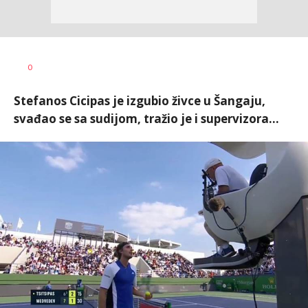
Bojan
AUTOR
0
Jakovljević
Stefanos Cicipas je izgubio živce u Šangaju,
svađao se sa sudijom, tražio je i supervizora...