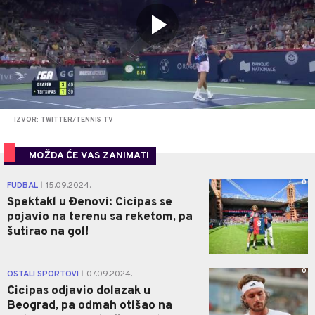
IZVOR: TWITTER/TENNIS TV
MOŽDA ĆE VAS ZANIMATI
0
FUDBAL
15.09.2024.
|
Spektakl u Đenovi: Cicipas se
pojavio na terenu sa reketom, pa
šutirao na gol!
0
OSTALI SPORTOVI
07.09.2024.
|
Cicipas odjavio dolazak u
Beograd, pa odmah otišao na