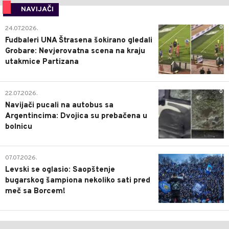
NAVIJAČI
0
24.07.2026.
Fudbaleri UNA Štrasena šokirano gledali
Grobare: Nevjerovatna scena na kraju
utakmice Partizana
0
22.07.2026.
Navijači pucali na autobus sa
Argentincima: Dvojica su prebačena u
bolnicu
1
07.07.2026.
Levski se oglasio: Saopštenje
bugarskog šampiona nekoliko sati pred
meč sa Borcem!