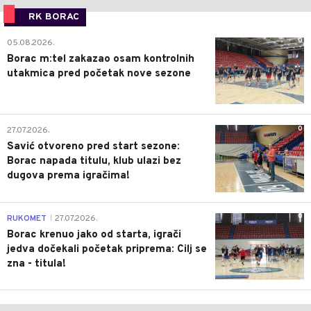
RK BORAC
0
05.08.2026.
Borac m:tel zakazao osam kontrolnih
utakmica pred početak nove sezone
0
27.07.2026.
Savić otvoreno pred start sezone:
Borac napada titulu, klub ulazi bez
dugova prema igračima!
0
RUKOMET
27.07.2026.
|
Borac krenuo jako od starta, igrači
jedva dočekali početak priprema: Cilj se
zna - titula!