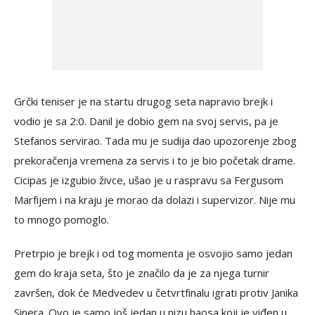
Grčki teniser je na startu drugog seta napravio brejk i
vodio je sa 2:0. Danil je dobio gem na svoj servis, pa je
Stefanos servirao. Tada mu je sudija dao upozorenje zbog
prekoračenja vremena za servis i to je bio početak drame.
Cicipas je izgubio živce, ušao je u raspravu sa Fergusom
Marfijem i na kraju je morao da dolazi i supervizor. Nije mu
to mnogo pomoglo.
Pretrpio je brejk i od tog momenta je osvojio samo jedan
gem do kraja seta, što je značilo da je za njega turnir
završen, dok će Medvedev u četvrtfinalu igrati protiv Janika
Sinera. Ovo je samo još jedan u nizu haosa koji je viđen u