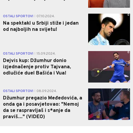
0
OSTALI SPORTOVI
07.10.2024.
|
Na spektakl u Srbiji stiže i jedan
od najboljih na svijetu!
0
OSTALI SPORTOVI
15.09.2024.
|
Dejvis kup: Džumhur donio
izjednačenje protiv Tajvana,
odlučiće duel Bašića i Vua!
0
OSTALI SPORTOVI
08.09.2024.
|
Džumhur pregazio Međedovića, a
onda ga i posavjetovao: "Nemoj
da se raspravljaš i s*anje da
praviš..." (VIDEO)