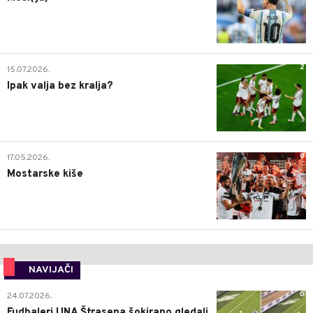
2
15.07.2026.
Ipak valja bez kralja?
0
17.05.2026.
Mostarske kiše
NAVIJAČI
0
24.07.2026.
Fudbaleri UNA Štrasena šokirano gledali