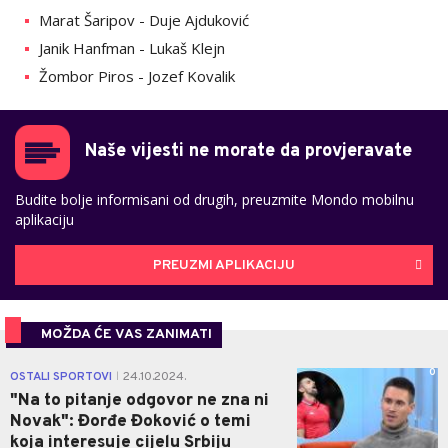
Marat Šaripov - Duje Ajduković
Janik Hanfman - Lukaš Klejn
Žombor Piros - Jozef Kovalik
Naše vijesti ne morate da provjeravate
Budite bolje informisani od drugih, preuzmite Mondo mobilnu
aplikaciju
PREUZMI APLIKACIJU
MOŽDA ĆE VAS ZANIMATI
0
OSTALI SPORTOVI
24.10.2024.
|
"Na to pitanje odgovor ne zna ni
Novak": Đorđe Đoković o temi
koja interesuje cijelu Srbiju