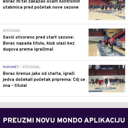
Borac m:tel zakazao osam kontrolnih
utakmica pred početak nove sezone
0
27.07.2026.
Savić otvoreno pred start sezone:
Borac napada titulu, klub ulazi bez
dugova prema igračima!
0
RUKOMET
27.07.2026.
|
Borac krenuo jako od starta, igrači
jedva dočekali početak priprema: Cilj se
zna - titula!
PREUZMI NOVU MONDO APLIKACIJU