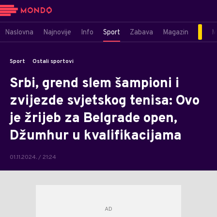
Naslovna
Najnovije
Info
Sport
Zabava
Magazin
M
Sport
Ostali sportovi
Srbi, grend slem šampioni i
zvijezde svjetskog tenisa: Ovo
je žrijeb za Belgrade open,
Džumhur u kvalifikacijama
01.11.2024. / 21:24