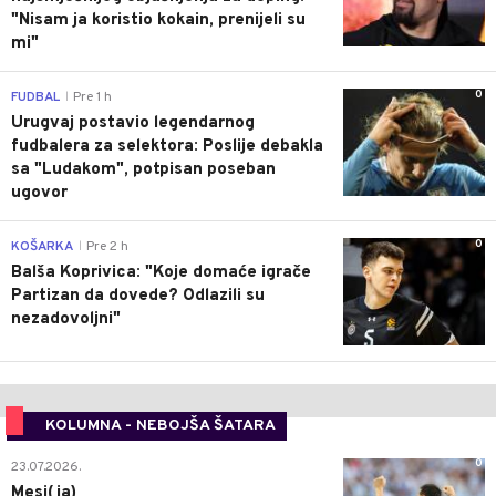
"Nisam ja koristio kokain, prenijeli su
mi"
0
FUDBAL
Pre 1 h
|
Urugvaj postavio legendarnog
fudbalera za selektora: Poslije debakla
sa "Ludakom", potpisan poseban
ugovor
0
KOŠARKA
Pre 2 h
|
Balša Koprivica: "Koje domaće igrače
Partizan da dovede? Odlazili su
nezadovoljni"
KOLUMNA - NEBOJŠA ŠATARA
0
23.07.2026.
Mesi(ja)