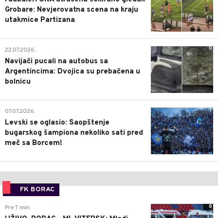
Grobare: Nevjerovatna scena na kraju
utakmice Partizana
0
22.07.2026.
Navijači pucali na autobus sa
Argentincima: Dvojica su prebačena u
bolnicu
1
07.07.2026.
Levski se oglasio: Saopštenje
bugarskog šampiona nekoliko sati pred
meč sa Borcem!
FK BORAC
0
Pre 7 min