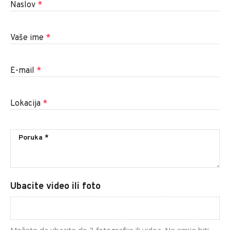
Naslov
*
Vaše ime
*
E-mail
*
Lokacija
*
Ubacite video ili foto
Možete da ubacite do 3 fotografije ili videa. Ne smije biti