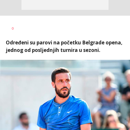
Bojan
AUTOR
0
Jakovljević
Određeni su parovi na početku Belgrade opena,
jednog od posljednjih turnira u sezoni.