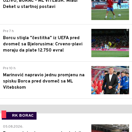
UŽIVO, BORAC - ML VITEBSK: Mladi
Deket u startnoj postavi
0
Pre 7 h
Borcu stigla "čestitka" iz UEFA pred
dvomeč sa Bjelorusima: Crveno-plavi
moraju da plate 12.750 evra!
0
Pre 10 h
Marinović napravio jednu promjenu na
spisku Borca pred dvomeč sa ML
Vitebskom
RK BORAC
0
05.08.2026.