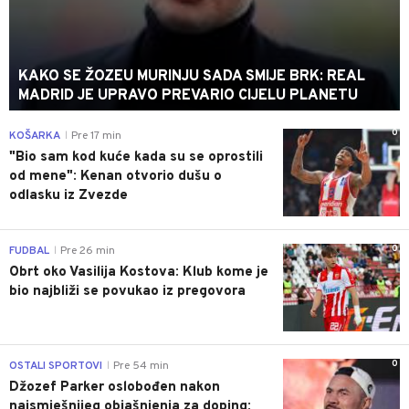
KAKO SE ŽOZEU MURINJU SADA SMIJE BRK: REAL
MADRID JE UPRAVO PREVARIO CIJELU PLANETU
0
KOŠARKA
Pre 17 min
|
"Bio sam kod kuće kada su se oprostili
od mene": Kenan otvorio dušu o
odlasku iz Zvezde
0
FUDBAL
Pre 26 min
|
Obrt oko Vasilija Kostova: Klub kome je
bio najbliži se povukao iz pregovora
0
OSTALI SPORTOVI
Pre 54 min
|
Džozef Parker oslobođen nakon
najsmješnijeg objašnjenja za doping: