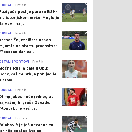
0
FUDBAL
Pre 7 h
|
Puzigaća poslije poraza BSK-
a u istorijskom meču: Moglo je
da ode i na j...
0
FUDBAL
Pre 7 h
|
Trener Željezničara nakon
trijumfa na startu prvenstva:
"Poseban dan za ...
0
OSTALI SPORTOVI
Pre 7 h
|
Moćna Rusija pala u Ubu:
Odbojkašice Srbije pobijedile
u drami
0
FUDBAL
Pre 7 h
|
Olimpijakos hoće jednog od
najvažnijih igrača Zvezde:
"Kontakt je već us...
0
FUDBAL
Pre 8 h
|
"Vlahović je još nezaposlen
jer nije postao što se