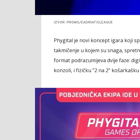
IZVOR: PROMO/EADRIATICLEAGUE
Phygital je novi koncept igara koji sp
takmičenje u kojem su snaga, spretno
format podrazumijeva dvije faze: dig
konzoli, i fizičku "2 na 2" košarkašku