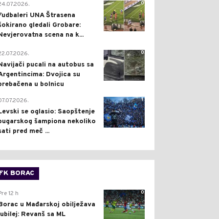
0
24.07.2026.
Fudbaleri UNA Štrasena
šokirano gledali Grobare:
Nevjerovatna scena na k...
0
22.07.2026.
Navijači pucali na autobus sa
Argentincima: Dvojica su
prebačena u bolnicu
1
07.07.2026.
Levski se oglasio: Saopštenje
bugarskog šampiona nekoliko
sati pred meč ...
FK BORAC
0
Pre 12 h
Borac u Mađarskoj obilježava
jubilej: Revanš sa ML