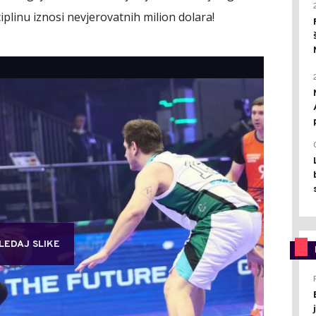
iplinu iznosi nevjerovatnih milion dolara!
LEDAJ SLIKE