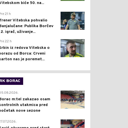
Vitebskom biće 50. na...
0
Pre 21 h
Trener Vitebska pohvalio
Banjalučane: Publika Borčev
12. igrač, uživanje...
0
Pre 22 h
Srbin iz redova Vitebska o
porazu od Borca: Crveni
karton nas je poremet...
RK BORAC
0
05.08.2026.
Borac m:tel zakazao osam
kontrolnih utakmica pred
početak nove sezone
0
27.07.2026.