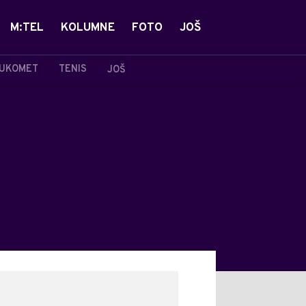
M:TEL
KOLUMNE
FOTO
JOŠ
UKOMET
TENIS
JOŠ