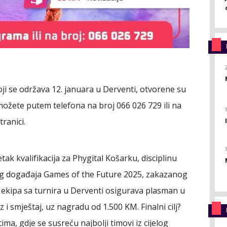
 koji se održava 12. januara u Derventi, otvorene su
e možete putem telefona na broj 066 026 729 ili na
ranici.
ak kvalifikacija za Phygital Košarku, disciplinu
g događaja Games of the Future 2025, zakazanog
ekipa sa turnira u Derventi osigurava plasman u
z i smještaj, uz nagradu od 1.500 KM. Finalni cilj?
ma, gdje se susreću najbolji timovi iz cijelog