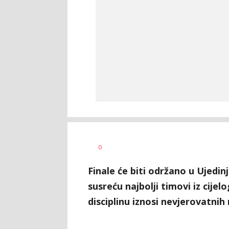
Bojan
AUTOR
0
Jakovljević
Finale će biti održano u Ujedi
susreću najbolji timovi iz cijel
disciplinu iznosi nevjerovatnih 