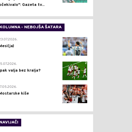
očekivalo": Gazeta tv...
KOLUMNA - NEBOJŠA ŠATARA
0
23.07.2026.
Mesi(ja)
2
15.07.2026.
Ipak valja bez kralja?
0
17.05.2026.
Mostarske kiše
NAVIJAČI