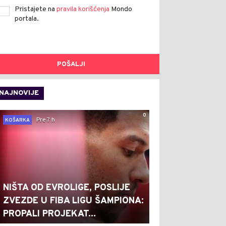
Pristajete na
pravila korišćenja
Mondo
portala.
POŠALJI
NAJNOVIJE
0
Pre 7 h
KOŠARKA
NIŠTA OD EVROLIGE, POSLIJE
ZVEZDE U FIBA LIGU ŠAMPIONA:
PROPALI PROJEKAT...