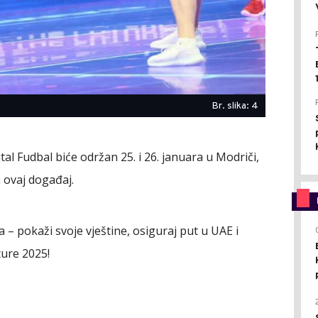
Br. slika: 4
tal Fudbal biće održan 25. i 26. januara u Modriči,
a ovaj događaj.
a – pokaži svoje vještine, osiguraj put u UAE i
ture 2025!