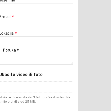
Vaše ime
*
E-mail
*
Lokacija
*
Ubacite video ili foto
Možete da ubacite do 3 fotografije ili videa. Ne
smije biti više od 25 MB.