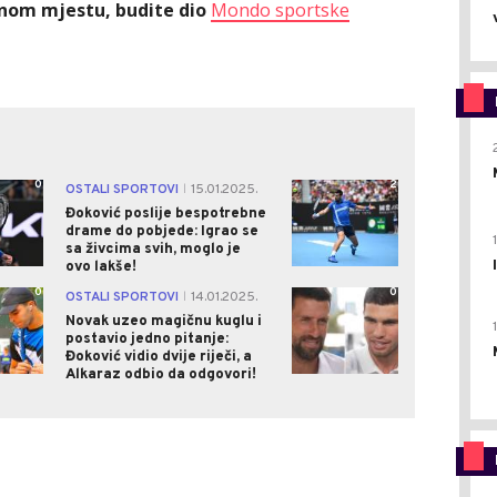
ednom mjestu, budite dio
Mondo sportske
0
2
OSTALI SPORTOVI
15.01.2025.
|
Đoković poslije bespotrebne
drame do pobjede: Igrao se
sa živcima svih, moglo je
ovo lakše!
0
0
OSTALI SPORTOVI
14.01.2025.
|
Novak uzeo magičnu kuglu i
postavio jedno pitanje:
Đoković vidio dvije riječi, a
Alkaraz odbio da odgovori!