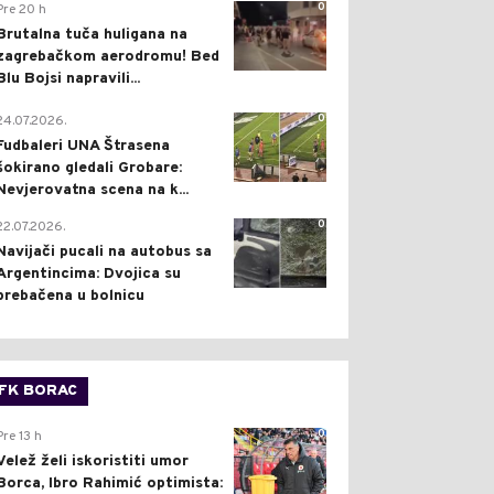
0
Pre 20 h
Brutalna tuča huligana na
zagrebačkom aerodromu! Bed
Blu Bojsi napravili...
0
24.07.2026.
Fudbaleri UNA Štrasena
šokirano gledali Grobare:
Nevjerovatna scena na k...
0
22.07.2026.
Navijači pucali na autobus sa
Argentincima: Dvojica su
prebačena u bolnicu
FK BORAC
0
Pre 13 h
Velež želi iskoristiti umor
Borca, Ibro Rahimić optimista: