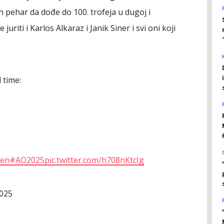
an pehar da dođe do 100. trofeja u dugoj i
uriti i Karlos Alkaraz i Janik Siner i svi oni koji
 time:
pen
#AO2025
pic.twitter.com/h708nKtcIg
2025