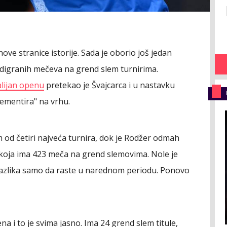
ove stranice istorije. Sada je oborio još jedan
digranih mečeva na grend slem turnirima.
alijan openu
pretekao je Švajcarca i u nastavku
ementira" na vrhu.
od četiri najveća turnira, dok je Rodžer odmah
ms koja ima 423 meča na grend slemovima. Nole je
 razlika samo da raste u narednom periodu. Ponovo
na i to je svima jasno. Ima 24 grend slem titule,