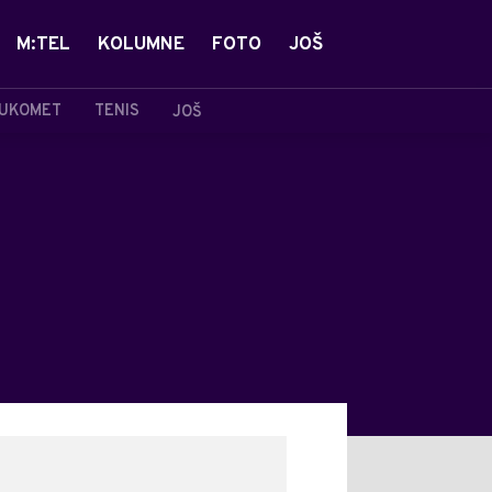
M:TEL
KOLUMNE
FOTO
JOŠ
UKOMET
TENIS
JOŠ