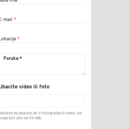
Vaše ime
*
E-mail
*
Lokacija
*
Ubacite video ili foto
Možete da ubacite do 3 fotografije ili videa. Ne
smije biti više od 25 MB.