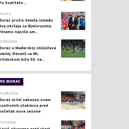
Po kvalitetu ...
0
Pre 21 h
Borac protiv Veleža između
dva okršaja sa Bjelorusima:
"Imamo najviše am...
0
07.08.2026.
Borac u Mađarskoj obilježava
jubilej: Revanš sa ML
Vitebskom biće 50. na...
RK BORAC
0
05.08.2026.
Borac m:tel zakazao osam
kontrolnih utakmica pred
početak nove sezone
0
27.07.2026.