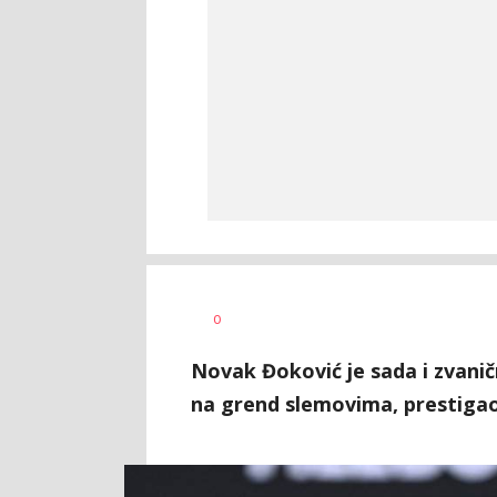
Dragan
AUTOR
0
Šutvić
Novak Đoković je sada i zvani
na grend slemovima, prestigao