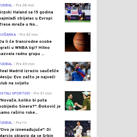
0
FUDBAL
Pre 38 min
|
Srpski Haland sa 15 godina
najmlađi strijelac u Evropi:
Trese mreže u No...
0
KOŠARKA
Pre 42 min
|
Da li će transrodne osobe
igrati u WNBA ligi? Hitno
sazvala radnu grupu ...
0
FUDBAL
Pre 49 min
|
Real Madrid izrazio saučešće
Mesiju: Evo zašto je najveći
klub na svijetu
0
OSTALI SPORTOVI
Pre 57 min
|
"Novače, koliko bi puta
pobijedio Sinera?": Đoković je
samo raširio ruke...
0
FUDBAL
Pre 1 h
|
"Ovo je iznenađujuće": Di
Marcio objavio da se Srbin