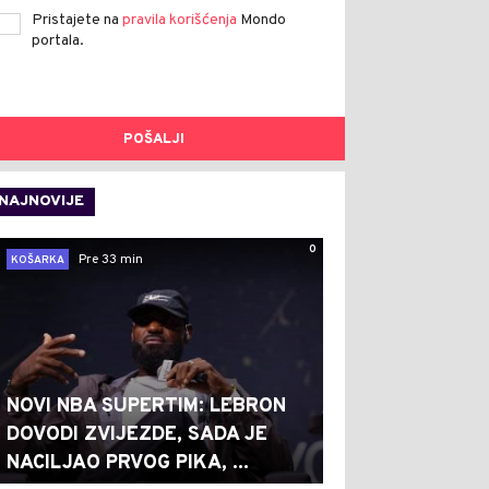
Pristajete na
pravila korišćenja
Mondo
portala.
POŠALJI
NAJNOVIJE
0
Pre 33 min
KOŠARKA
NOVI NBA SUPERTIM: LEBRON
DOVODI ZVIJEZDE, SADA JE
NACILJAO PRVOG PIKA, ...