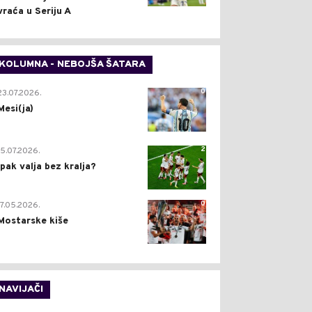
vraća u Seriju A
KOLUMNA - NEBOJŠA ŠATARA
0
23.07.2026.
Mesi(ja)
2
15.07.2026.
Ipak valja bez kralja?
0
17.05.2026.
Mostarske kiše
NAVIJAČI