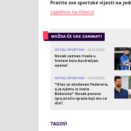
Pratite sve sportske vijesti na j
zajednice na Viberu!
MOŽDA ĆE VAS ZANIMATI
OSTALI SPORTOVI
15.01.2025.
|
Novak saznao rivala u
trećem kolu Australijan
opena!
OSTALI SPORTOVI
14.01.2025.
|
"Otac je obožavao Federera,
a ja njemu iz inata
Đokovića": Novak ponovo
igra protiv igrača koji mu se
divi!
TAGOVI