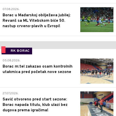
0
07.08.2026.
Borac u Mađarskoj obilježava jubilej:
Revanš sa ML Vitebskom biće 50.
nastup crveno-plavih u Evropi!
RK BORAC
0
05.08.2026.
Borac m:tel zakazao osam kontrolnih
utakmica pred početak nove sezone
0
27.07.2026.
Savić otvoreno pred start sezone:
Borac napada titulu, klub ulazi bez
dugova prema igračima!