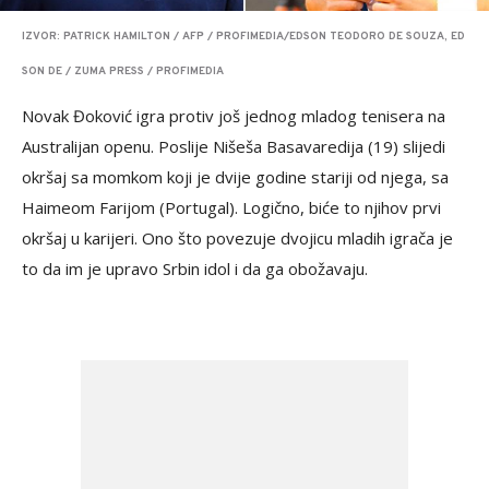
IZVOR: PATRICK HAMILTON / AFP / PROFIMEDIA/EDSON TEODORO DE SOUZA, ED
SON DE / ZUMA PRESS / PROFIMEDIA
Novak Đoković igra protiv još jednog mladog tenisera na
Australijan openu. Poslije Nišeša Basavaredija (19) slijedi
okršaj sa momkom koji je dvije godine stariji od njega, sa
Haimeom Farijom (Portugal). Logično, biće to njihov prvi
okršaj u karijeri. Ono što povezuje dvojicu mladih igrača je
to da im je upravo Srbin idol i da ga obožavaju.