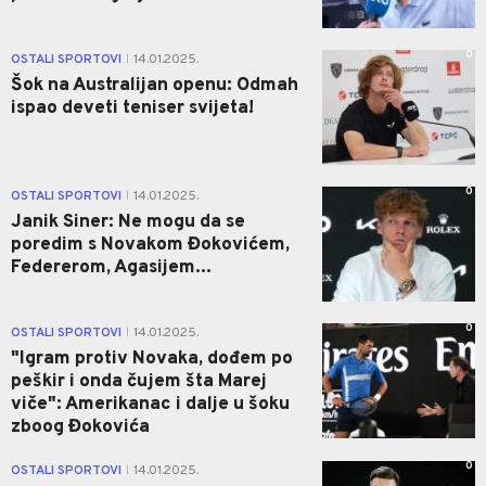
0
OSTALI SPORTOVI
14.01.2025.
|
Šok na Australijan openu: Odmah
ispao deveti teniser svijeta!
0
OSTALI SPORTOVI
14.01.2025.
|
Janik Siner: Ne mogu da se
poredim s Novakom Đokovićem,
Federerom, Agasijem...
0
OSTALI SPORTOVI
14.01.2025.
|
"Igram protiv Novaka, dođem po
peškir i onda čujem šta Marej
viče": Amerikanac i dalje u šoku
zboog Đokovića
0
OSTALI SPORTOVI
14.01.2025.
|