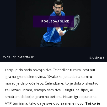
POGLEDAJ SLIKE
IZVOR: JOEL CARRETT/AAP
Br. slika: 8
Farija je do sada osvojio dva Čelendžer turnira, prvi put
igra na grend slemovima. "Svako ko je sada na turniru
morao je da prođe kroz Čelendžere, to je dobro iskustvo
za ulazak u ritam, osvojio sam dva u singlu, na šljaci, ali
smatram da bolje igram na betonu. Nisam igrao puno na
ATP turnirima, tako da je sve ovo za mene novo.
Teško je