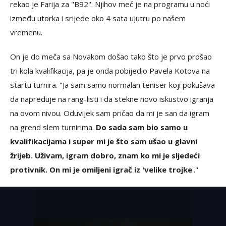
rekao je Farija za "B92". Njihov meč je na programu u noći
između utorka i srijede oko 4 sata ujutru po našem
vremenu.
On je do meča sa Novakom došao tako što je prvo prošao
tri kola kvalifikacija, pa je onda pobijedio Pavela Kotova na
startu turnira. "Ja sam samo normalan teniser koji pokušava
da napreduje na rang-listi i da stekne novo iskustvo igranja
na ovom nivou. Oduvijek sam pričao da mi je san da igram
na grend slem turnirima.
Do sada sam bio samo u
kvalifikacijama i super mi je što sam ušao u glavni
žrijeb. Uživam, igram dobro, znam ko mi je sljedeći
protivnik. On mi je omiljeni igrač iz 'velike trojke
'."