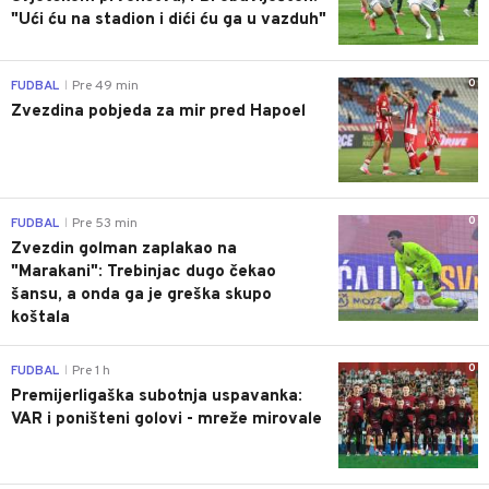
"Ući ću na stadion i dići ću ga u vazduh"
0
FUDBAL
Pre 49 min
|
Zvezdina pobjeda za mir pred Hapoel
0
FUDBAL
Pre 53 min
|
Zvezdin golman zaplakao na
"Marakani": Trebinjac dugo čekao
šansu, a onda ga je greška skupo
koštala
0
FUDBAL
Pre 1 h
|
Premijerligaška subotnja uspavanka:
VAR i poništeni golovi - mreže mirovale