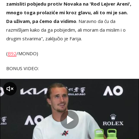
zamisliti pobjedu protiv Novaka na 'Rod Lejver Areni',
mnogo toga prolaziće mi kroz glavu, ali to mi je san.
Da uživam, pa ćemo da vidimo
. Naravno da ću da
razmišljam kako da ga pobijedim, ali moram da mislim i o
drugim stvarima", zaključio je Farija.
(
B92
/MONDO)
BONUS VIDEO:
zvuk