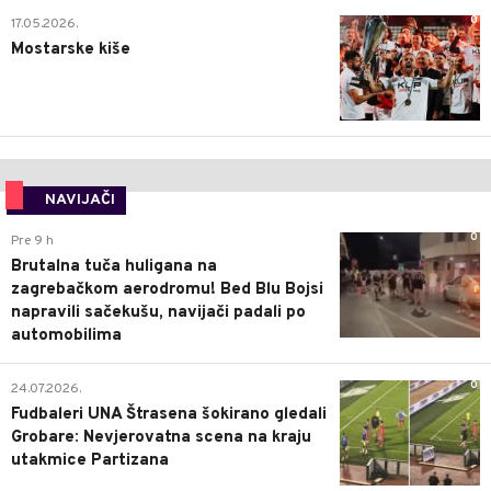
0
17.05.2026.
Mostarske kiše
NAVIJAČI
0
Pre 9 h
Brutalna tuča huligana na
zagrebačkom aerodromu! Bed Blu Bojsi
napravili sačekušu, navijači padali po
automobilima
0
24.07.2026.
Fudbaleri UNA Štrasena šokirano gledali
Grobare: Nevjerovatna scena na kraju
utakmice Partizana