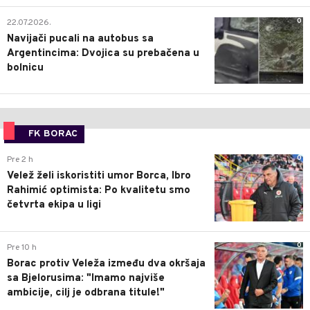
0
22.07.2026.
Navijači pucali na autobus sa
Argentincima: Dvojica su prebačena u
bolnicu
FK BORAC
0
Pre 2 h
Velež želi iskoristiti umor Borca, Ibro
Rahimić optimista: Po kvalitetu smo
četvrta ekipa u ligi
0
Pre 10 h
Borac protiv Veleža između dva okršaja
sa Bjelorusima: "Imamo najviše
ambicije, cilj je odbrana titule!"