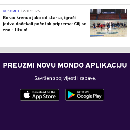
0
RUKOMET
27.07.2026.
|
Borac krenuo jako od starta, igrači
jedva dočekali početak priprema: Cilj se
zna - titula!
PREUZMI NOVU MONDO APLIKACIJU
Savršen spoj vijesti i zabave.