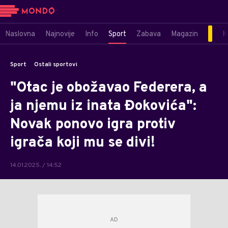
Naslovna
Najnovije
Info
Sport
Zabava
Magazin
M
Sport
Ostali sportovi
"Otac je obožavao Federera, a
ja njemu iz inata Đokovića":
Novak ponovo igra protiv
igrača koji mu se divi!
14.01.2025. / 14:52