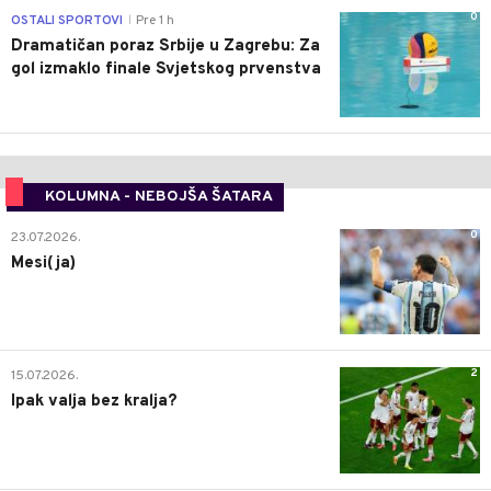
0
OSTALI SPORTOVI
Pre 1 h
|
Dramatičan poraz Srbije u Zagrebu: Za
gol izmaklo finale Svjetskog prvenstva
KOLUMNA - NEBOJŠA ŠATARA
0
23.07.2026.
Mesi(ja)
2
15.07.2026.
Ipak valja bez kralja?