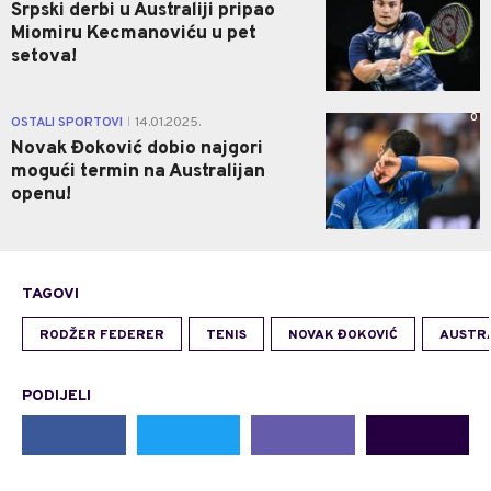
Srpski derbi u Australiji pripao
Miomiru Kecmanoviću u pet
setova!
0
OSTALI SPORTOVI
14.01.2025.
|
Novak Đoković dobio najgori
mogući termin na Australijan
openu!
TAGOVI
RODŽER FEDERER
TENIS
NOVAK ĐOKOVIĆ
AUSTR
PODIJELI