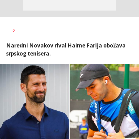
Nebojša
AUTOR
0
Šatara
Naredni Novakov rival Haime Farija obožava
srpskog tenisera.