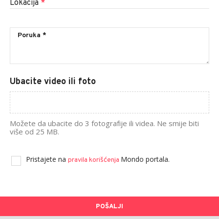
Lokacija
*
Ubacite video ili foto
Možete da ubacite do 3 fotografije ili videa. Ne smije biti
više od 25 MB.
Pristajete na
Mondo portala.
pravila korišćenja
POŠALJI