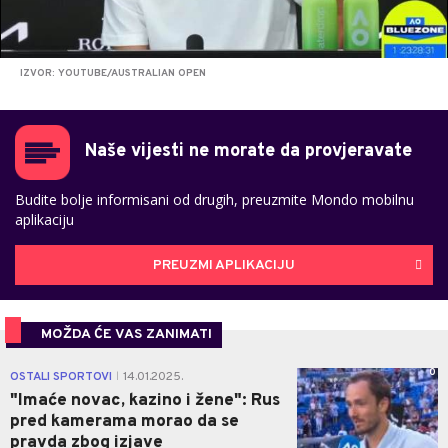
IZVOR: YOUTUBE/AUSTRALIAN OPEN
Naše vijesti ne morate da provjeravate
Budite bolje informisani od drugih, preuzmite Mondo mobilnu
aplikaciju
PREUZMI APLIKACIJU
MOŽDA ĆE VAS ZANIMATI
0
OSTALI SPORTOVI
14.01.2025.
|
"Imaće novac, kazino i žene": Rus
pred kamerama morao da se
pravda zbog izjave