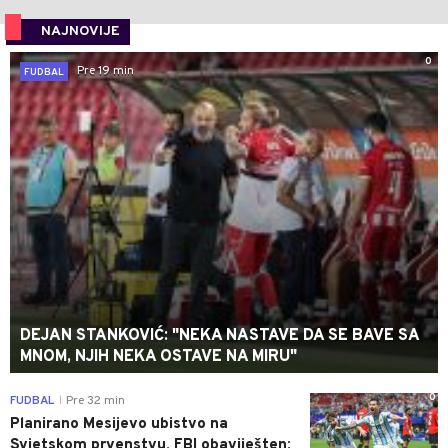
NAJNOVIJE
0
Pre 19 min
FUDBAL
DEJAN STANKOVIĆ: "NEKA NASTAVE DA SE BAVE SA
MNOM, NJIH NEKA OSTAVE NA MIRU"
0
FUDBAL
Pre 32 min
|
Planirano Mesijevo ubistvo na
Svjetskom prvenstvu, FBI obaviješten: