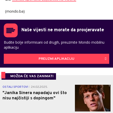
(mondo.ba)
Naše vijesti ne morate da provjeravate
Budite bolje informisani od drugih, preuzmite Mondo mobilnu
aplikaciju
PREUZMI APLIKACIJU
MOŽDA ĆE VAS ZANIMATI
1
OSTALI SPORTOVI
24.02.2025.
|
"Janika Sinera napadaju ovi što
nisu najčistiji s dopingom"