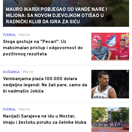
MAURO IKARDI POBJEGAO OD VANDE NARE I
MILIONA: SA NOVOM DJEVOJKOM OTIŠAO U
RADNIČKI KLUB DA IGRA ZA SIĆU
0
FUDBAL
Pre 1 h
|
Sloga gostuje na "Pecari": Uz
maksimalan pristup i odgovornost do
pozitivnog rezultata
0
KOŠARKA
Pre 1 h
|
Vembanjama plaća 100.000 dolara
nedjeljno legendi: Ne žali pare, samo da
bi nadmašio Jokića
0
FUDBAL
Pre 1 h
|
Navijači Sarajeva ne idu u Mostar,
imaju i žestoku poruku za čelnike kluba