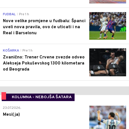
0
FUDBAL
Pre 1 h
|
Nove velike promjene u fudbalu: Španci
uveli nova pravila, ovo će uticati i na
Real i Barselonu
0
KOŠARKA
Pre 1 h
|
Zvanično: Trener Crvene zvezde odveo
Alekseja Pokuševskog 1300 kilometara
od Beograda
KOLUMNA - NEBOJŠA ŠATARA
0
23.07.2026.
Mesi(ja)