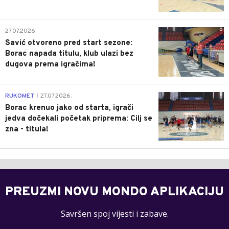
0
27.07.2026.
Savić otvoreno pred start sezone:
Borac napada titulu, klub ulazi bez
dugova prema igračima!
0
RUKOMET
27.07.2026.
|
Borac krenuo jako od starta, igrači
jedva dočekali početak priprema: Cilj se
zna - titula!
PREUZMI NOVU MONDO APLIKACIJU
Savršen spoj vijesti i zabave.