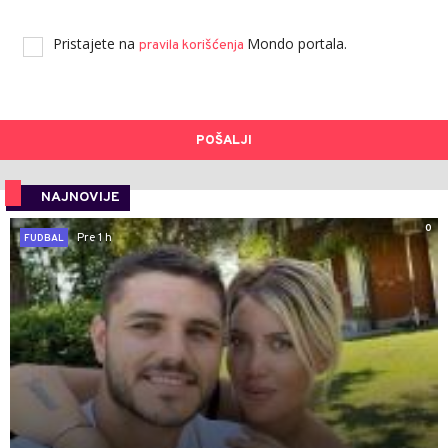
Pristajete na
Mondo portala.
pravila korišćenja
POŠALJI
NAJNOVIJE
0
Pre 1 h
FUDBAL