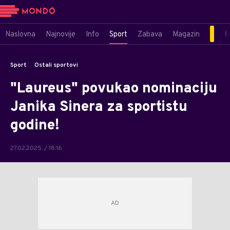
Naslovna
Najnovije
Info
Sport
Zabava
Magazin
M
Sport
Ostali sportovi
"Laureus" povukao nominaciju
Janika Sinera za sportistu
godine!
27.02.2025. / 18:16