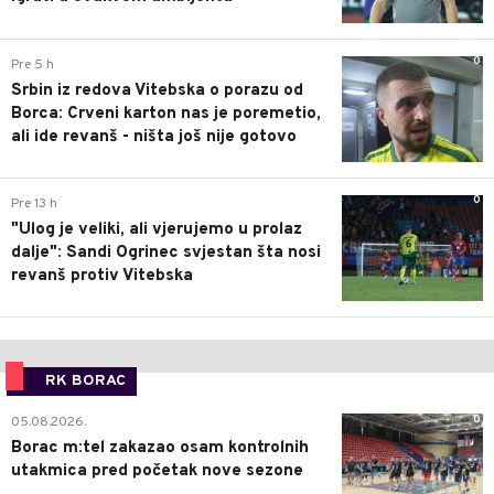
0
Pre 5 h
Srbin iz redova Vitebska o porazu od
Borca: Crveni karton nas je poremetio,
ali ide revanš - ništa još nije gotovo
0
Pre 13 h
"Ulog je veliki, ali vjerujemo u prolaz
dalje": Sandi Ogrinec svjestan šta nosi
revanš protiv Vitebska
RK BORAC
0
05.08.2026.
Borac m:tel zakazao osam kontrolnih
utakmica pred početak nove sezone