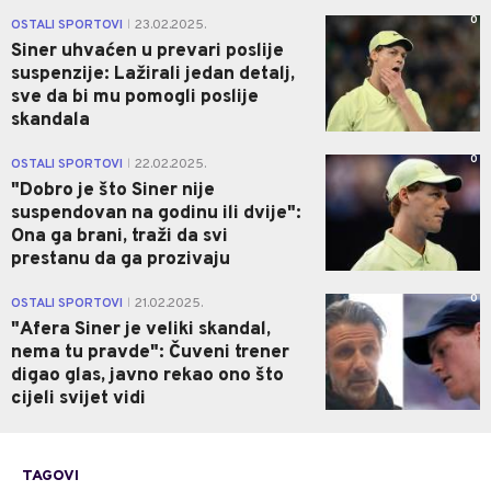
0
OSTALI SPORTOVI
23.02.2025.
|
Siner uhvaćen u prevari poslije
suspenzije: Lažirali jedan detalj,
sve da bi mu pomogli poslije
skandala
0
OSTALI SPORTOVI
22.02.2025.
|
"Dobro je što Siner nije
suspendovan na godinu ili dvije":
Ona ga brani, traži da svi
prestanu da ga prozivaju
0
OSTALI SPORTOVI
21.02.2025.
|
"Afera Siner je veliki skandal,
nema tu pravde": Čuveni trener
digao glas, javno rekao ono što
cijeli svijet vidi
TAGOVI