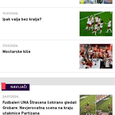
2
15.07.2026.
Ipak valja bez kralja?
0
17.05.2026.
Mostarske kiše
NAVIJAČI
0
24.07.2026.
Fudbaleri UNA Štrasena šokirano gledali
Grobare: Nevjerovatna scena na kraju
utakmice Partizana