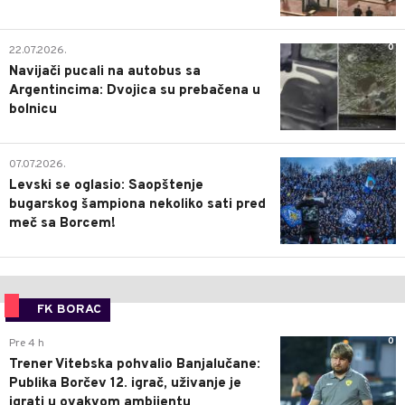
0
22.07.2026.
Navijači pucali na autobus sa
Argentincima: Dvojica su prebačena u
bolnicu
1
07.07.2026.
Levski se oglasio: Saopštenje
bugarskog šampiona nekoliko sati pred
meč sa Borcem!
FK BORAC
0
Pre 4 h
Trener Vitebska pohvalio Banjalučane:
Publika Borčev 12. igrač, uživanje je
igrati u ovakvom ambijentu