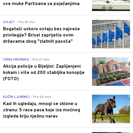
sve muke Partizana sa pojačanjima
0
SVIJET
Pre 18 min
|
Bogataši uskoro ostaju bez najveće
privilegije? Brisel zaprijetio ovim
državama zbog "zlatnih pasoša"
0
CRNA HRONIKA
Pre 37 min
|
Akcija policije u Bijeljini: Zaplijenjeni
kokain i više od 200 stabljika konoplje
(FOTO)
0
KUĆNI LJUBIMCI
Pre 42 min
|
Kad ih ugledaju, mnogi se sklone u
stranu: 5 rasa pasa koje iza moćnog
izgleda kriju nježnu narav