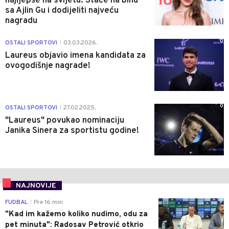
najljepše na svijetu: Staće na binu
sa Ajlin Gu i dodijeliti najveću
nagradu
0
OSTALI SPORTOVI
03.03.2026.
|
Laureus objavio imena kandidata za
ovogodišnje nagrade!
0
OSTALI SPORTOVI
27.02.2025.
|
"Laureus" povukao nominaciju
Janika Sinera za sportistu godine!
NAJNOVIJE
0
FUDBAL
Pre 16 min
|
"Kad im kažemo koliko nudimo, odu za
pet minuta": Radosav Petrović otkrio