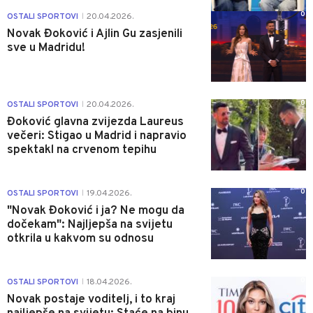
0
OSTALI SPORTOVI
20.04.2026.
|
Novak Đoković i Ajlin Gu zasjenili
sve u Madridu!
0
OSTALI SPORTOVI
20.04.2026.
|
Đoković glavna zvijezda Laureus
večeri: Stigao u Madrid i napravio
spektakl na crvenom tepihu
0
OSTALI SPORTOVI
19.04.2026.
|
"Novak Đoković i ja? Ne mogu da
dočekam": Najljepša na svijetu
otkrila u kakvom su odnosu
0
OSTALI SPORTOVI
18.04.2026.
|
Novak postaje voditelj, i to kraj