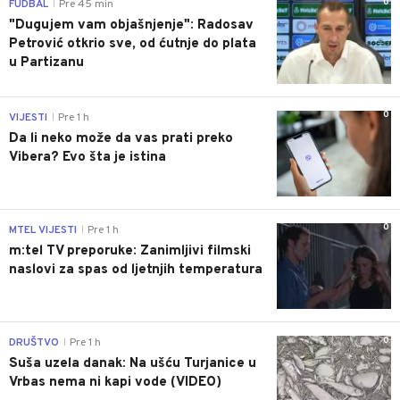
0
FUDBAL
Pre 45 min
|
"Dugujem vam objašnjenje": Radosav
Petrović otkrio sve, od ćutnje do plata
u Partizanu
0
VIJESTI
Pre 1 h
|
Da li neko može da vas prati preko
Vibera? Evo šta je istina
0
MTEL VIJESTI
Pre 1 h
|
m:tel TV preporuke: Zanimljivi filmski
naslovi za spas od ljetnjih temperatura
0
DRUŠTVO
Pre 1 h
|
Suša uzela danak: Na ušću Turjanice u
Vrbas nema ni kapi vode (VIDEO)