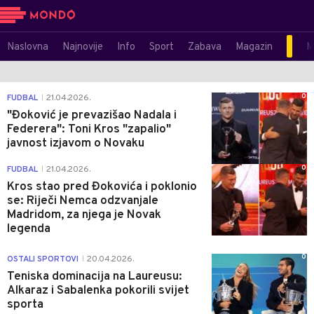
Naslovna
Najnovije
Info
Sport
Zabava
Magazin
M
0
FUDBAL
21.04.2026.
|
"Đoković je prevazišao Nadala i
Federera": Toni Kros "zapalio"
javnost izjavom o Novaku
0
FUDBAL
21.04.2026.
|
Kros stao pred Đokovića i poklonio
se: Riječi Nemca odzvanjale
Madridom, za njega je Novak
legenda
0
OSTALI SPORTOVI
20.04.2026.
|
Teniska dominacija na Laureusu:
Alkaraz i Sabalenka pokorili svijet
sporta