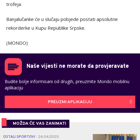
trofeja.
Banjalučanke će u slučaju pobjede postati apsolutne
rekorderke u Kupu Republike Srpske.
(MONDO)
Naše vijesti ne morate da provjeravate
Budite bolje informisani od drugih, preuzmite Mondo mobilnu
aplikaciju
PREUZMI APLIKACIJU
MOŽDA ĆE VAS ZANIMATI
0
OSTALI SPORTOVI
26.04.2025.
|