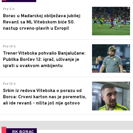
0
Pre 5 h
Borac u Mađarskoj obilježava jubilej:
Revanš sa ML Vitebskom biće 50.
nastup crveno-plavih u Evropi!
0
Pre 14 h
Trener Vitebska pohvalio Banjalučane:
Publika Borčev 12. igrač, uživanje je
igrati u ovakvom ambijentu
0
Pre 15 h
Srbin iz redova Vitebska o porazu od
Borca: Crveni karton nas je poremetio,
ali ide revanš - ništa još nije gotovo
RK BORAC