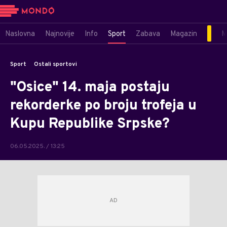
Naslovna
Najnovije
Info
Sport
Zabava
Magazin
M
Sport
Ostali sportovi
"Osice" 14. maja postaju
rekorderke po broju trofeja u
Kupu Republike Srpske?
06.05.2025. / 13:25