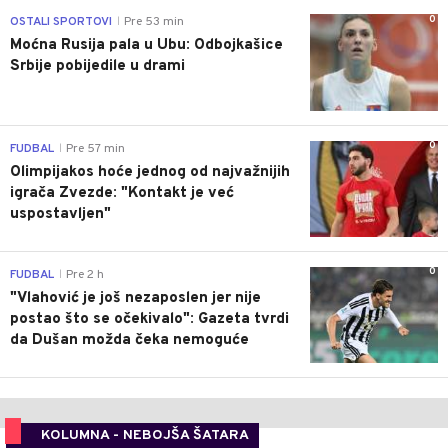
0
OSTALI SPORTOVI
Pre 53 min
|
Moćna Rusija pala u Ubu: Odbojkašice
Srbije pobijedile u drami
0
FUDBAL
Pre 57 min
|
Olimpijakos hoće jednog od najvažnijih
igrača Zvezde: "Kontakt je već
uspostavljen"
0
FUDBAL
Pre 2 h
|
"Vlahović je još nezaposlen jer nije
postao što se očekivalo": Gazeta tvrdi
da Dušan možda čeka nemoguće
KOLUMNA - NEBOJŠA ŠATARA