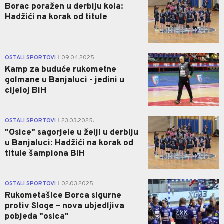
Borac poražen u derbiju kola:
Hadžići na korak od titule
0
OSTALI SPORTOVI
09.04.2025.
|
Kamp za buduće rukometne
golmane u Banjaluci - jedini u
cijeloj BiH
0
OSTALI SPORTOVI
23.03.2025.
|
"Osice" sagorjele u želji u derbiju
u Banjaluci: Hadžići na korak od
titule šampiona BiH
0
OSTALI SPORTOVI
02.03.2025.
|
Rukometašice Borca sigurne
protiv Sloge – nova ubjedljiva
pobjeda "osica"