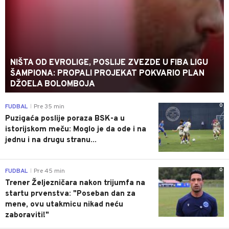
NIŠTA OD EVROLIGE, POSLIJE ZVEZDE U FIBA LIGU
ŠAMPIONA: PROPALI PROJEKAT POKVARIO PLAN
DŽOELA BOLOMBOJA
0
FUDBAL
Pre 35 min
|
Puzigaća poslije poraza BSK-a u
istorijskom meču: Moglo je da ode i na
jednu i na drugu stranu...
0
FUDBAL
Pre 45 min
|
Trener Željezničara nakon trijumfa na
startu prvenstva: "Poseban dan za
mene, ovu utakmicu nikad neću
zaboraviti!"