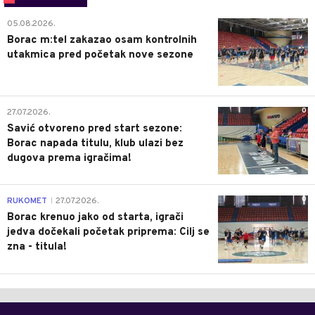
0
05.08.2026.
Borac m:tel zakazao osam kontrolnih
utakmica pred početak nove sezone
0
27.07.2026.
Savić otvoreno pred start sezone:
Borac napada titulu, klub ulazi bez
dugova prema igračima!
0
RUKOMET
27.07.2026.
|
Borac krenuo jako od starta, igrači
jedva dočekali početak priprema: Cilj se
zna - titula!