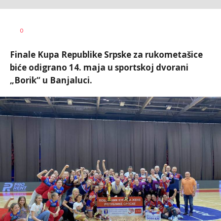
Nebojša
AUTOR
0
Šatara
Finale Kupa Republike Srpske za rukometašice
biće odigrano 14. maja u sportskoj dvorani
„Borik“ u Banjaluci.