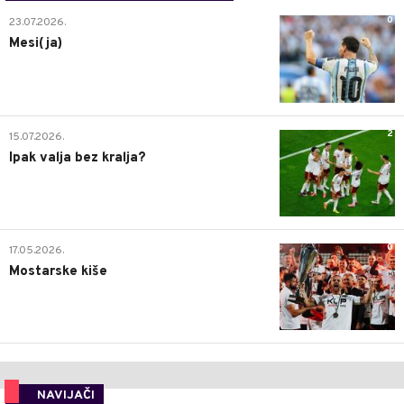
0
23.07.2026.
Mesi(ja)
2
15.07.2026.
Ipak valja bez kralja?
0
17.05.2026.
Mostarske kiše
NAVIJAČI