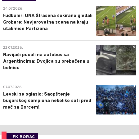
0
24.07.2026.
Fudbaleri UNA Štrasena šokirano gledali
Grobare: Nevjerovatna scena na kraju
utakmice Partizana
0
22.07.2026.
Navijači pucali na autobus sa
Argentincima: Dvojica su prebačena u
bolnicu
1
07.07.2026.
Levski se oglasio: Saopštenje
bugarskog šampiona nekoliko sati pred
meč sa Borcem!
FK BORAC