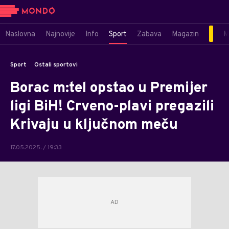
Naslovna
Najnovije
Info
Sport
Zabava
Magazin
M
Sport
Ostali sportovi
Borac m:tel opstao u Premijer
ligi BiH! Crveno-plavi pregazili
Krivaju u ključnom meču
17.05.2025. / 19:33