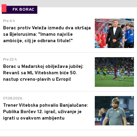
FK BORAC
0
Pre 4 h
Borac protiv Veleža između dva okršaja
sa Bjelorusima: "Imamo najviše
ambicije, cilj je odbrana titule!"
0
Pre 22 h
Borac u Mađarskoj obilježava jubilej:
Revanš sa ML Vitebskom biće 50.
nastup crveno-plavih u Evropi!
0
07.08.2026.
Trener Vitebska pohvalio Banjalučane:
Publika Borčev 12. igrač, uživanje je
igrati u ovakvom ambijentu