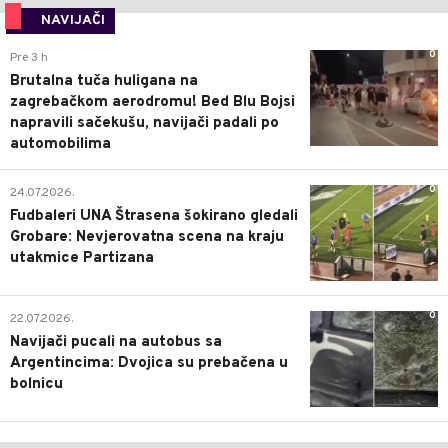
NAVIJAČI
0
Pre 3 h
Brutalna tuča huligana na
zagrebačkom aerodromu! Bed Blu Bojsi
napravili sačekušu, navijači padali po
automobilima
0
24.07.2026.
Fudbaleri UNA Štrasena šokirano gledali
Grobare: Nevjerovatna scena na kraju
utakmice Partizana
0
22.07.2026.
Navijači pucali na autobus sa
Argentincima: Dvojica su prebačena u
bolnicu