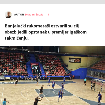
AUTOR
Dragan Šutvić
1
Banjalučki rukometaši ostvarili su cilj i
obezbijedili opstanak u premijerligaškom
takmičenju.