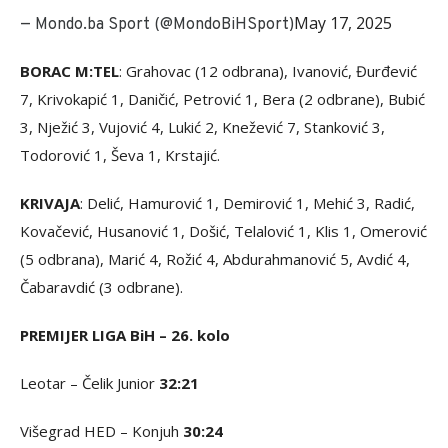
May 17, 2025
— Mondo.ba Sport (@MondoBiHSport)
BORAC M:TEL
: Grahovac (12 odbrana), Ivanović, Đurđević
7, Krivokapić 1, Daničić, Petrović 1, Bera (2 odbrane), Bubić
3, Nježić 3, Vujović 4, Lukić 2, Knežević 7, Stanković 3,
Todorović 1, Ševa 1, Krstajić.
KRIVAJA
: Delić, Hamurović 1, Demirović 1, Mehić 3, Radić,
Kovačević, Husanović 1, Došić, Telalović 1, Klis 1, Omerović
(5 odbrana), Marić 4, Rožić 4, Abdurahmanović 5, Avdić 4,
Čabaravdić (3 odbrane).
PREMIJER LIGA BiH – 26. kolo
Leotar – Čelik Junior
32:21
Višegrad HED – Konjuh
30:24