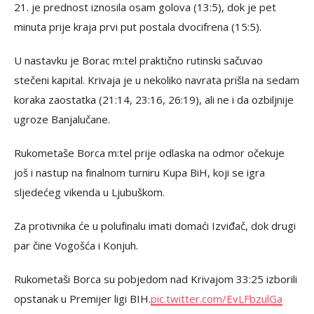
21. je prednost iznosila osam golova (13:5), dok je pet
minuta prije kraja prvi put postala dvocifrena (15:5).
U nastavku je Borac m:tel praktično rutinski sačuvao
stečeni kapital. Krivaja je u nekoliko navrata prišla na sedam
koraka zaostatka (21:14, 23:16, 26:19), ali ne i da ozbiljnije
ugroze Banjalučane.
Rukometaše Borca m:tel prije odlaska na odmor očekuje
još i nastup na finalnom turniru Kupa BiH, koji se igra
sljedećeg vikenda u Ljubuškom.
Za protivnika će u polufinalu imati domaći Izviđač, dok drugi
par čine Vogošća i Konjuh.
Rukometaši Borca su pobjedom nad Krivajom 33:25 izborili
opstanak u Premijer ligi BIH.
pic.twitter.com/EvLFbzulGa