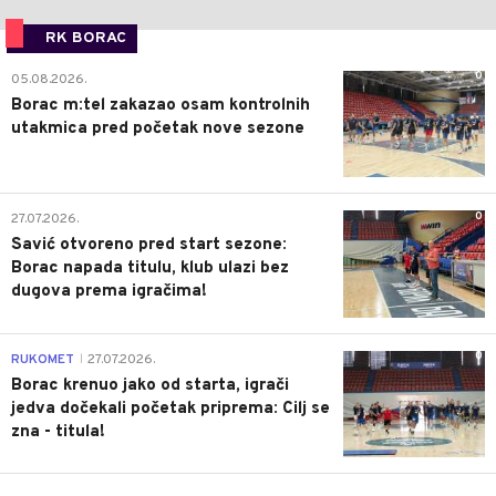
RK BORAC
0
05.08.2026.
Borac m:tel zakazao osam kontrolnih
utakmica pred početak nove sezone
0
27.07.2026.
Savić otvoreno pred start sezone:
Borac napada titulu, klub ulazi bez
dugova prema igračima!
0
RUKOMET
27.07.2026.
|
Borac krenuo jako od starta, igrači
jedva dočekali početak priprema: Cilj se
zna - titula!