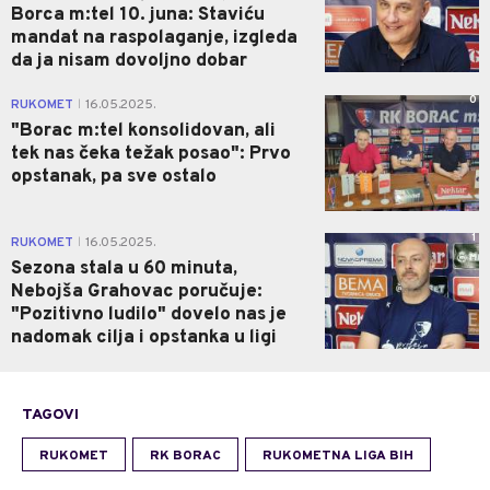
Borca m:tel 10. juna: Staviću
mandat na raspolaganje, izgleda
da ja nisam dovoljno dobar
0
RUKOMET
16.05.2025.
|
"Borac m:tel konsolidovan, ali
tek nas čeka težak posao": Prvo
opstanak, pa sve ostalo
1
RUKOMET
16.05.2025.
|
Sezona stala u 60 minuta,
Nebojša Grahovac poručuje:
"Pozitivno ludilo" dovelo nas je
nadomak cilja i opstanka u ligi
TAGOVI
RUKOMET
RK BORAC
RUKOMETNA LIGA BIH