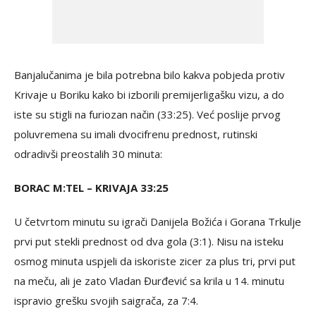
Banjalučanima je bila potrebna bilo kakva pobjeda protiv
Krivaje u Boriku kako bi izborili premijerligašku vizu, a do
iste su stigli na furiozan način (33:25). Već poslije prvog
poluvremena su imali dvocifrenu prednost, rutinski
odradivši preostalih 30 minuta:
BORAC M:TEL – KRIVAJA 33:25
U četvrtom minutu su igrači Danijela Božića i Gorana Trkulje
prvi put stekli prednost od dva gola (3:1). Nisu na isteku
osmog minuta uspjeli da iskoriste zicer za plus tri, prvi put
na meču, ali je zato Vladan Đurđević sa krila u 14. minutu
ispravio grešku svojih saigrača, za 7:4.