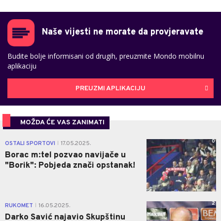
Naše vijesti ne morate da provjeravate
Budite bolje informisani od drugih, preuzmite Mondo mobilnu
aplikaciju
PREUZMI APLIKACIJU
MOŽDA ĆE VAS ZANIMATI
0
OSTALI SPORTOVI
17.05.2025.
|
Borac m:tel pozvao navijače u
"Borik": Pobjeda znači opstanak!
2
RUKOMET
16.05.2025.
|
Darko Savić najavio Skupštinu