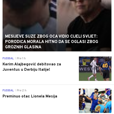
MESIJEVE SUZE ZBOG OCA VIDIO CIJELI SVIJET:
PORODICA MORALA HITNO DA SE OGLASI ZBOG
GROZNIH GLASINA
0
FUDBAL
Pre 1 h
|
Kerim Alajbegović debitovao za
Juventus u Derbiju Italije!
0
FUDBAL
Pre 2 h
|
Preminuo otac Lionela Mesija