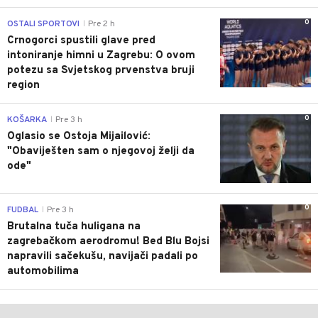
0
OSTALI SPORTOVI
Pre 2 h
|
Crnogorci spustili glave pred
intoniranje himni u Zagrebu: O ovom
potezu sa Svjetskog prvenstva bruji
region
0
KOŠARKA
Pre 3 h
|
Oglasio se Ostoja Mijailović:
"Obaviješten sam o njegovoj želji da
ode"
0
FUDBAL
Pre 3 h
|
Brutalna tuča huligana na
zagrebačkom aerodromu! Bed Blu Bojsi
napravili sačekušu, navijači padali po
automobilima