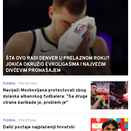
ŠTA OVO RADI DENVER U PRELAZNOM ROKU?
JOKIĆA OKRUŽIO EVROLIGAŠIMA I NAJVEĆIM
DIVČEVIM PROMAŠAJEM
0
FUDBAL
Pre 20 min
|
Navijači Moskovljana protestovali zbog
dolaska albanskog fudbalera: "Sa druge
strane barikade je, problem je"
0
FUDBAL
Pre 27 min
|
Dalić postaje najplaćeniji hrvatski