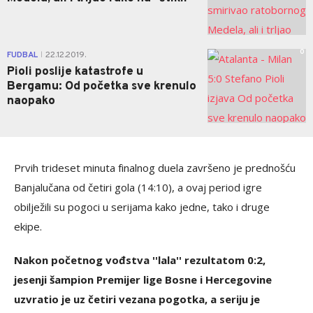
0
FUDBAL
22.12.2019.
|
Pioli poslije katastrofe u
Bergamu: Od početka sve krenulo
naopako
Prvih trideset minuta finalnog duela završeno je prednošću
Banjalučana od četiri gola (14:10), a ovaj period igre
obilježili su pogoci u serijama kako jedne, tako i druge
ekipe.
Nakon početnog vođstva ''lala'' rezultatom 0:2,
jesenji šampion Premijer lige Bosne i Hercegovine
uzvratio je uz četiri vezana pogotka, a seriju je