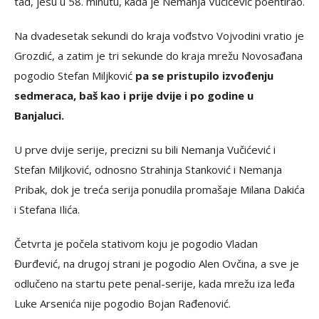
tad, jesu u 58. minutu, kada je Nemanja Vučićević poentirao.
Na dvadesetak sekundi do kraja vođstvo Vojvodini vratio je
Grozdić, a zatim je tri sekunde do kraja mrežu Novosađana
pogodio Stefan Miljković
pa se pristupilo izvođenju
sedmeraca, baš kao i prije dvije i po godine u
Banjaluci.
U prve dvije serije, precizni su bili Nemanja Vučićević i
Stefan Miljković, odnosno Strahinja Stanković i Nemanja
Pribak, dok je treća serija ponudila promašaje Milana Dakića
i Stefana Ilića.
Četvrta je počela stativom koju je pogodio Vladan
Đurđević, na drugoj strani je pogodio Alen Ovčina, a sve je
odlučeno na startu pete penal-serije, kada mrežu iza leđa
Luke Arsenića nije pogodio Bojan Rađenović.