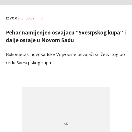
0
IZVOR
mondo.ba
Pehar namijenjen osvajaču ''Svesrpskog kupa'' i
dalje ostaje u Novom Sadu
Rukometa
ši novosadske Vojvodine osvajači su četvrtog po
redu Svesrpskog kupa.