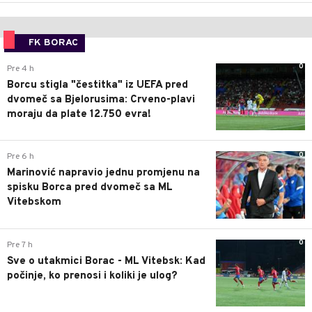
FK BORAC
0
Pre 4 h
Borcu stigla "čestitka" iz UEFA pred
dvomeč sa Bjelorusima: Crveno-plavi
moraju da plate 12.750 evra!
0
Pre 6 h
Marinović napravio jednu promjenu na
spisku Borca pred dvomeč sa ML
Vitebskom
0
Pre 7 h
Sve o utakmici Borac - ML Vitebsk: Kad
počinje, ko prenosi i koliki je ulog?