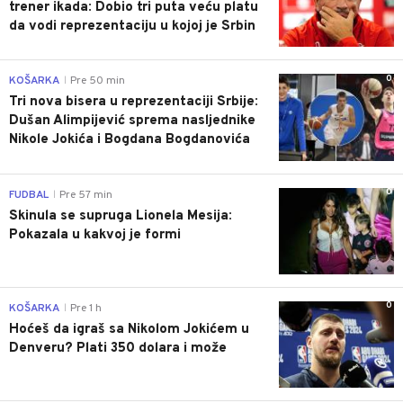
trener ikada: Dobio tri puta veću platu
da vodi reprezentaciju u kojoj je Srbin
0
KOŠARKA
Pre 50 min
|
Tri nova bisera u reprezentaciji Srbije:
Dušan Alimpijević sprema nasljednike
Nikole Jokića i Bogdana Bogdanovića
0
FUDBAL
Pre 57 min
|
Skinula se supruga Lionela Mesija:
Pokazala u kakvoj je formi
0
KOŠARKA
Pre 1 h
|
Hoćeš da igraš sa Nikolom Jokićem u
Denveru? Plati 350 dolara i može