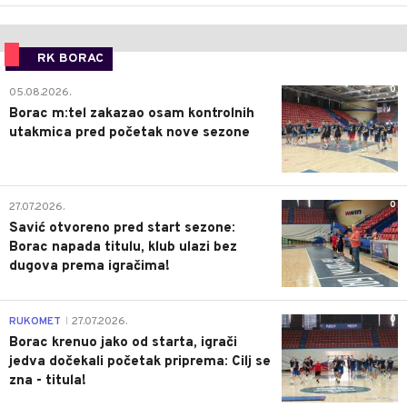
RK BORAC
0
05.08.2026.
Borac m:tel zakazao osam kontrolnih
utakmica pred početak nove sezone
0
27.07.2026.
Savić otvoreno pred start sezone:
Borac napada titulu, klub ulazi bez
dugova prema igračima!
0
RUKOMET
27.07.2026.
|
Borac krenuo jako od starta, igrači
jedva dočekali početak priprema: Cilj se
zna - titula!