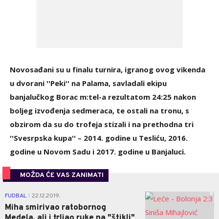
Novosađani su u finalu turnira, igranog ovog vikenda
u dvorani ''Peki'' na Palama, savladali ekipu
banjalučkog Borac m:tel-a rezultatom 24:25 nakon
boljeg izvođenja sedmeraca, te ostali na tronu, s
obzirom da su do trofeja stizali i na prethodna tri
''Svesrpska kupa'' – 2014. godine u Tesliću, 2016.
godine u Novom Sadu i 2017. godine u Banjaluci.
MOŽDA ĆE VAS ZANIMATI
0
FUDBAL
22.12.2019.
|
Miha smirivao ratobornog
Medela, ali i trljao ruke na "štikli"