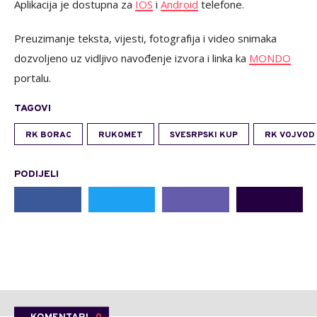
Aplikacija je dostupna za
IOS
i
Android
telefone.
Preuzimanje teksta, vijesti, fotografija i video snimaka
dozvoljeno uz vidljivo navođenje izvora i linka ka
MONDO
portalu.
TAGOVI
RK BORAC
RUKOMET
SVESRPSKI KUP
RK VOJVOD
PODIJELI
KOMENTARI
0