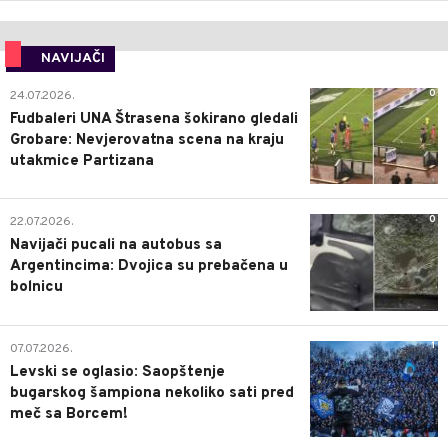
NAVIJAČI
0
24.07.2026.
Fudbaleri UNA Štrasena šokirano gledali
Grobare: Nevjerovatna scena na kraju
utakmice Partizana
0
22.07.2026.
Navijači pucali na autobus sa
Argentincima: Dvojica su prebačena u
bolnicu
1
07.07.2026.
Levski se oglasio: Saopštenje
bugarskog šampiona nekoliko sati pred
meč sa Borcem!