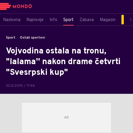
Naslovna
Najnovije
Info
Sport
Zabava
Magazin
M
Sport
Ostali sportovi
Vojvodina ostala na tronu,
"lalama'' nakon drame četvrti
"Svesrpski kup"
22.12.2019. / 17:46