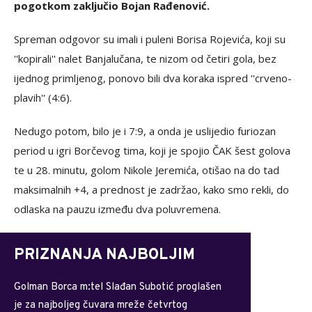
pogotkom zaključio Bojan Rađenović.
Spreman odgovor su imali i puleni Borisa Rojevića, koji su
''kopirali'' nalet Banjalučana, te nizom od četiri gola, bez
ijednog primljenog, ponovo bili dva koraka ispred ''crveno-
plavih'' (4:6).
Nedugo potom, bilo je i 7:9, a onda je uslijedio furiozan
period u igri Borčevog tima, koji je spojio ČAK šest golova
te u 28. minutu, golom Nikole Jeremića, otišao na do tad
maksimalnih +4, a prednost je zadržao, kako smo rekli, do
odlaska na pauzu između dva poluvremena.
PRIZNANJA NAJBOLJIM
Golman Borca m:tel Slađan Subotić proglašen
je za najboljeg čuvara mreže četvrtog