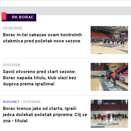
RK BORAC
0
05.08.2026.
Borac m:tel zakazao osam kontrolnih
utakmica pred početak nove sezone
0
27.07.2026.
Savić otvoreno pred start sezone:
Borac napada titulu, klub ulazi bez
dugova prema igračima!
0
RUKOMET
27.07.2026.
|
Borac krenuo jako od starta, igrači
jedva dočekali početak priprema: Cilj se
zna - titula!