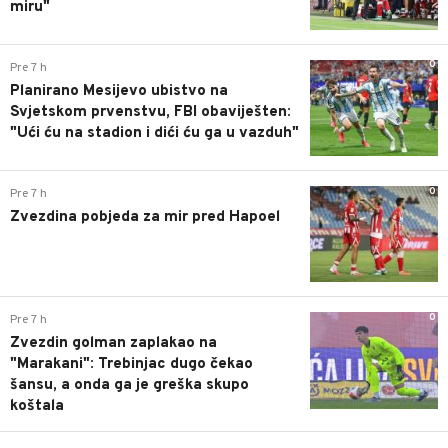
miru"
0
Pre 7 h
Planirano Mesijevo ubistvo na
Svjetskom prvenstvu, FBI obaviješten:
"Ući ću na stadion i dići ću ga u vazduh"
0
Pre 7 h
Zvezdina pobjeda za mir pred Hapoel
0
Pre 7 h
Zvezdin golman zaplakao na
"Marakani": Trebinjac dugo čekao
šansu, a onda ga je greška skupo
koštala