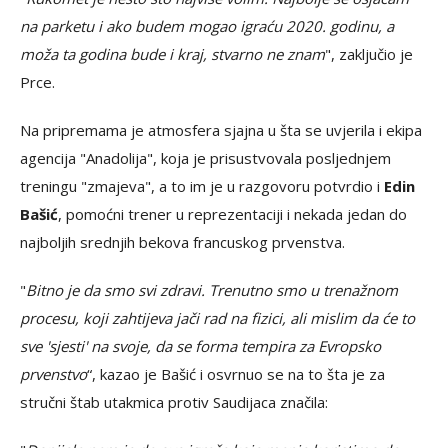
na parketu i ako budem mogao igraću 2020. godinu, a
moža ta godina bude i kraj, stvarno ne znam
", zaključio je
Prce.
Na pripremama je atmosfera sjajna u šta se uvjerila i ekipa
agencija "Anadolija", koja je prisustvovala posljednjem
treningu "zmajeva", a to im je u razgovoru potvrdio i
Edin
Bašić
, pomoćni trener u reprezentaciji i nekada jedan do
najboljih srednjih bekova francuskog prvenstva.
"
Bitno je da smo svi zdravi. Trenutno smo u trenažnom
procesu, koji zahtijeva jači rad na fizici, ali mislim da će to
sve 'sjesti' na svoje, da se forma tempira za Evropsko
prvenstvo
“, kazao je Bašić i osvrnuo se na to šta je za
stručni štab utakmica protiv Saudijaca značila: