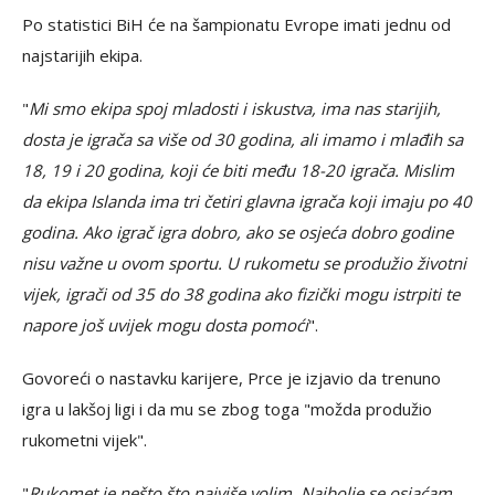
Po statistici BiH će na šampionatu Evrope imati jednu od
najstarijih ekipa.
"
Mi smo ekipa spoj mladosti i iskustva, ima nas starijih,
dosta je igrača sa više od 30 godina, ali imamo i mlađih sa
18, 19 i 20 godina, koji će biti među 18-20 igrača. Mislim
da ekipa Islanda ima tri četiri glavna igrača koji imaju po 40
godina. Ako igrač igra dobro, ako se osjeća dobro godine
nisu važne u ovom sportu. U rukometu se produžio životni
vijek, igrači od 35 do 38 godina ako fizički mogu istrpiti te
napore još uvijek mogu dosta pomoći
".
Govoreći o nastavku karijere, Prce je izjavio da trenuno
igra u lakšoj ligi i da mu se zbog toga "možda produžio
rukometni vijek".
"
Rukomet je nešto što najviše volim. Najbolje se osjaćam