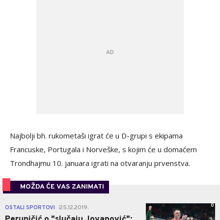
Najbolji bh. rukometaši igrat će u D-grupi s ekipama
Francuske, Portugala i Norveške, s kojim će u domaćem
Trondhajmu 10. januara igrati na otvaranju prvenstva.
MOŽDA ĆE VAS ZANIMATI
0
OSTALI SPORTOVI
25.12.2019.
|
Peruničić o "slučaju Jovanović":