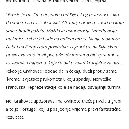
protiv Irana, za sada jedinu na velikim takmičenjima.
"
Prošlo je mislim pet godina od Svjetskog prvenstva, tako
da smo malo to i zaboravili. Ali, ima, naravno, stvari na koje
smo obratili pažnju. Možda ta rekuperacija između dvije
utakmice treba da bude na boljem nivou. Manje utakmica
će biti na Evropskom prvenstvu. U grupi tri, na Svjetskom
prvenstvu smo imali pet, tako da moramo biti spremni za
tu sedmicu napornu, koja će biti u stvari krucijalna za nas
",
rekao je Grahovac i dodao da ih čekaju dueli protiv same
“kreme“ svjetskog rukometa u koju spadaju Norveška i
Francuska, reprezentacije koje se nadaju osvajanju turnira.
No, Grahovac upozorava i na kvalitete trećeg rivala u grupi,
a to je Portugal, koji u posljednje vrijeme pravi fantastične
rezultate.