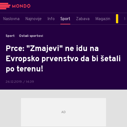
Naslovna
Najnovije
Info
Sport
Zabava
Magazin
M
Sport
Ostali sportovi
Prce: "Zmajevi" ne idu na
Evropsko prvenstvo da bi šetali
po terenu!
26.12.2019. / 14:39