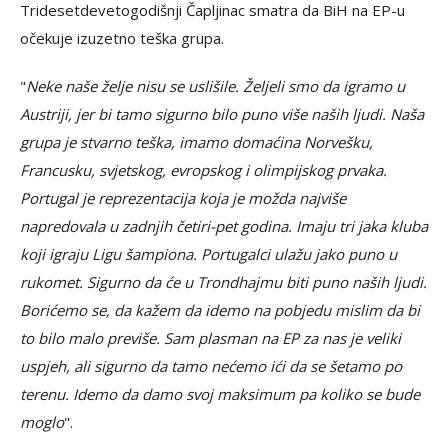
Tridesetdevetogodišnji Čapljinac smatra da BiH na EP-u
očekuje izuzetno teška grupa.
"
Neke naše želje nisu se uslišile. Željeli smo da igramo u
Austriji, jer bi tamo sigurno bilo puno više naših ljudi. Naša
grupa je stvarno teška, imamo domaćina Norvešku,
Francusku, svjetskog, evropskog i olimpijskog prvaka.
Portugal je reprezentacija koja je možda najviše
napredovala u zadnjih četiri-pet godina. Imaju tri jaka kluba
koji igraju Ligu šampiona. Portugalci ulažu jako puno u
rukomet. Sigurno da će u Trondhajmu biti puno naših ljudi.
Borićemo se, da kažem da idemo na pobjedu mislim da bi
to bilo malo previše. Sam plasman na EP za nas je veliki
uspjeh, ali sigurno da tamo nećemo ići da se šetamo po
terenu. Idemo da damo svoj maksimum pa koliko se bude
moglo
".