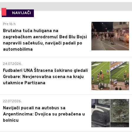
NAVIJAČI
0
Pre 16 h
Brutalna tuča huligana na
zagrebačkom aerodromu! Bed Blu Bojsi
napravili sačekušu, navijači padali po
automobilima
0
24.07.2026.
Fudbaleri UNA Štrasena šokirano gledali
Grobare: Nevjerovatna scena na kraju
utakmice Partizana
0
22.07.2026.
Navijači pucali na autobus sa
Argentincima: Dvojica su prebačena u
bolnicu