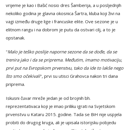
vrijeme je kao i Bašić nosio dres Šamberija, a u posljednjih
nekoliko godina je glavna okosnica Šartra, kluba koji živi na
vagi između druge lige i francuske elite. Ove sezone je u
elitnom rangu i na dobrom je putu da ostvari cilj, a to je
opstanak.
"
Malo je teško poslije naporne sezone da se dođe, da se
trenira jako i da se priprema. Međutim, imamo motivaciju,
prvi put na Evropskom prvenstvu, tako da ide to lakše nego
što smo očekivali
", prvi su utisci Grahovca nakon tri dana
priprema.
Iskusni čuvar mreže jedan je od brojnih bh.
reprezentativaca koji je imao priliku igrati na Svjetskom
prvenstvu u Kataru 2015. godine. Tada se BiH nije uspjela
probiti do drugog kruga, ali je upisala istorijsku pobjedu