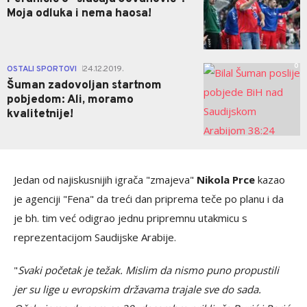
Moja odluka i nema haosa!
0
OSTALI SPORTOVI
24.12.2019.
|
Šuman zadovoljan startnom
pobjedom: Ali, moramo
kvalitetnije!
Jedan od najiskusnijih igrača "zmajeva"
Nikola Prce
kazao
je agenciji "Fena" da treći dan priprema teče po planu i da
je bh. tim već odigrao jednu pripremnu utakmicu s
reprezentacijom Saudijske Arabije.
"
Svaki početak je težak. Mislim da nismo puno propustili
jer su lige u evropskim državama trajale sve do sada.