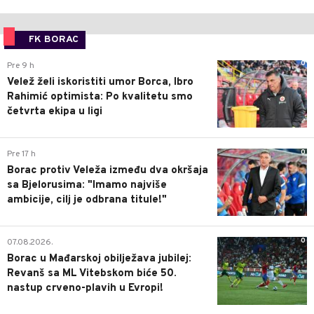
FK BORAC
0
Pre 9 h
Velež želi iskoristiti umor Borca, Ibro
Rahimić optimista: Po kvalitetu smo
četvrta ekipa u ligi
0
Pre 17 h
Borac protiv Veleža između dva okršaja
sa Bjelorusima: "Imamo najviše
ambicije, cilj je odbrana titule!"
0
07.08.2026.
Borac u Mađarskoj obilježava jubilej:
Revanš sa ML Vitebskom biće 50.
nastup crveno-plavih u Evropi!