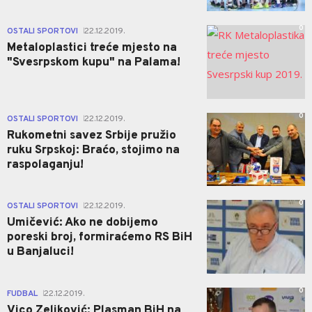
0
OSTALI SPORTOVI
22.12.2019.
|
Metaloplastici treće mjesto na
"Svesrpskom kupu" na Palama!
0
OSTALI SPORTOVI
22.12.2019.
|
Rukometni savez Srbije pružio
ruku Srpskoj: Braćo, stojimo na
raspolaganju!
0
OSTALI SPORTOVI
22.12.2019.
|
Umičević: Ako ne dobijemo
poreski broj, formiraćemo RS BiH
u Banjaluci!
0
FUDBAL
22.12.2019.
|
Vico Zeljković: Plasman BiH na