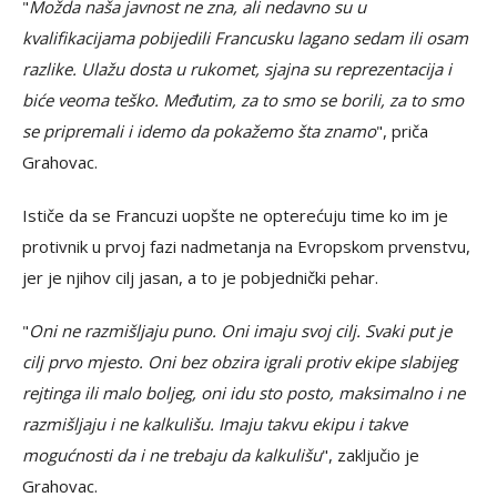
"
Možda naša javnost ne zna, ali nedavno su u
kvalifikacijama pobijedili Francusku lagano sedam ili osam
razlike. Ulažu dosta u rukomet, sjajna su reprezentacija i
biće veoma teško. Međutim, za to smo se borili, za to smo
se pripremali i idemo da pokažemo šta znamo
", priča
Grahovac.
Ističe da se Francuzi uopšte ne opterećuju time ko im je
protivnik u prvoj fazi nadmetanja na Evropskom prvenstvu,
jer je njihov cilj jasan, a to je pobjednički pehar.
"
Oni ne razmišljaju puno. Oni imaju svoj cilj. Svaki put je
cilj prvo mjesto. Oni bez obzira igrali protiv ekipe slabijeg
rejtinga ili malo boljeg, oni idu sto posto, maksimalno i ne
razmišljaju i ne kalkulišu. Imaju takvu ekipu i takve
mogućnosti da i ne trebaju da kalkulišu
", zaključio je
Grahovac.