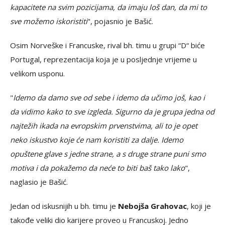
kapacitete na svim pozicijama, da imaju loš dan, da mi to
sve možemo iskoristiti
", pojasnio je Bašić.
Osim Norveške i Francuske, rival bh. timu u grupi “D“ biće
Portugal, reprezentacija koja je u posljednje vrijeme u
velikom usponu.
"
Idemo da damo sve od sebe i idemo da učimo još, kao i
da vidimo kako to sve izgleda. Sigurno da je grupa jedna od
najtežih ikada na evropskim prvenstvima, ali to je opet
neko iskustvo koje će nam koristiti za dalje. Idemo
opuštene glave s jedne strane, a s druge strane puni smo
motiva i da pokažemo da neće to biti baš tako lako
",
naglasio je Bašić.
Jedan od iskusnijih u bh. timu je
Nebojša Grahovac
, koji je
takođe veliki dio karijere proveo u Francuskoj. Jedno