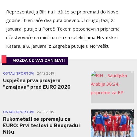
Reprezentacija BiH na Ilidži će se pripremati do Nove
godine i treniraće dva puta dnevno. U drugoj fazi, 2.
januara, putuje u Poreč. Tokom petodnevnih priprema
učestvovaće na mini-turniru sa selekcijama Hrvatske i
Katara, a 8. januara iz Zagreba putuje u Norvešku.
MOŽDA ĆE VAS ZANIMATI
0
OSTALI SPORTOVI
24.12.2019.
|
Uspješna prva provjera
"zmajeva" pred EURO 2020
0
OSTALI SPORTOVI
24.12.2019.
|
Rukometaši se spremaju za
EURO: Prvi testovi u Beogradu i
Nišu