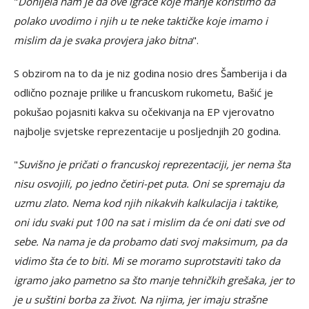
"
Donijela nam je da ove igrače koje manje koristimo da
polako uvodimo i njih u te neke taktičke koje imamo i
mislim da je svaka provjera jako bitna
".
S obzirom na to da je niz godina nosio dres Šamberija i da
odlično poznaje prilike u francuskom rukometu, Bašić je
pokušao pojasniti kakva su očekivanja na EP vjerovatno
najbolje svjetske reprezentacije u posljednjih 20 godina.
"
Suvišno je pričati o francuskoj reprezentaciji, jer nema šta
nisu osvojili, po jedno četiri-pet puta. Oni se spremaju da
uzmu zlato. Nema kod njih nikakvih kalkulacija i taktike,
oni idu svaki put 100 na sat i mislim da će oni dati sve od
sebe. Na nama je da probamo dati svoj maksimum, pa da
vidimo šta će to biti. Mi se moramo suprotstaviti tako da
igramo jako pametno sa što manje tehničkih grešaka, jer to
je u suštini borba za život. Na njima, jer imaju strašne