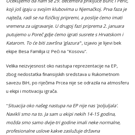
Očekujemo da nam se 29. decembra priključe Burić i Perić,
koji još igaju u svojim klubovima u Njemačkoj. Prva faza je
najteža, radi se na fizičkoj pripremi, a poslije ćemo imati
vremena za uigravanje. U drugoj fazi priprema 2. januara
putujemo u Poreč gdje ćemo igrati susrete s Hrvatskom i
Katarom. To će biti završna 'glazura'
", izjavio je lijevi bek
ekipe Besa Familija iz Peći na "Kosovu".
Velika neizvjesnost oko nastupa reprezentacije na EP,
zbog nedostatka finansijskih sredstava u Rukometnom
savezu BiH, po riječima Prcea nije se odrazila na atmosferu
u ekipi i motivaciju igrača.
"
Situacija oko našeg nastupa na EP nije nas 'poljuljala'.
Navikli smo na to. Ja sam u ekipi nekih 14-15 godina,
možda smo samo dvije-tri godine imali neke normalne,
profesionalne uslove kakve zaslužuje državna