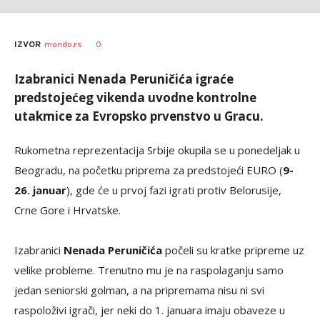
0
IZVOR
mondo.rs
Izabranici Nenada Peruničića igraće
predstojećeg vikenda uvodne kontrolne
utakmice za Evropsko prvenstvo u Gracu.
Rukometna reprezentacija Srbije okupila se u ponedeljak u
Beogradu, na početku priprema za predstojeći EURO (
9-
26. januar
), gde će u prvoj fazi igrati protiv Belorusije,
Crne Gore i Hrvatske.
Izabranici
Nenada Peruničića
počeli su kratke pripreme uz
velike probleme. Trenutno mu je na raspolaganju samo
jedan seniorski golman, a na pripremama nisu ni svi
raspoloživi igrači, jer neki do 1. januara imaju obaveze u