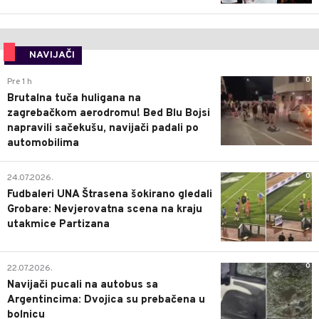
NAVIJAČI
0
Pre 1 h
Brutalna tuča huligana na
zagrebačkom aerodromu! Bed Blu Bojsi
napravili sačekušu, navijači padali po
automobilima
0
24.07.2026.
Fudbaleri UNA Štrasena šokirano gledali
Grobare: Nevjerovatna scena na kraju
utakmice Partizana
0
22.07.2026.
Navijači pucali na autobus sa
Argentincima: Dvojica su prebačena u
bolnicu