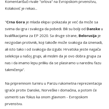
Komentarišući rivale "orlova" na Evropskom prvenstvu,
Kolaković je rekao...
"
Crna Gora
je mlada ekipa i pokazala je već da može sa
svima da igra i svakoga da pobedi. Bili su bolji od
Danske
u
kvalifikacijama za EP 2020. Sa druge strane,
Belorusija
je
nezgodan protivnik, koji takođe može svakoga da iznenadi,
ali isto tako i od svakoga da izgubi. Hrvatska jeste najjača
selekcija u našoj grupi, ali mislim da je ovo dobra grupa za
nas i da imamo lepu priliku da se plasiramo u narednu fazu
takmičenja".
Na pripremnom turniru u Parizu rukometna reprezentacija
igraće protiv Danske, Norveške i domaćina, a potom će
usmeriti sav fokus ka onom glavnom - Evropskom
prvenstvu.