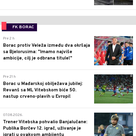
FK BORAC
0
Pre 2 h
Borac protiv Veleža između dva okršaja
sa Bjelorusima: "Imamo najviše
ambicije, cilj je odbrana titule!"
0
Pre 21 h
Borac u Mađarskoj obilježava jubilej:
Revanš sa ML Vitebskom biće 50.
nastup crveno-plavih u Evropi!
0
07.08.2026.
Trener Vitebska pohvalio Banjalučane:
Publika Borčev 12. igrač, uživanje je
igrati u ovakvom ambijentu