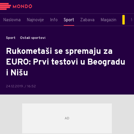
Naslovna
Najnovije
Info
Sport
Zabava
Magazin
M
Sport
Ostali sportovi
Rukometaši se spremaju za
EURO: Prvi testovi u Beogradu
i Nišu
24.12.2019. / 16:52