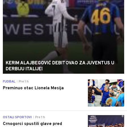
KERIM ALAJBEGOVIĆ DEBITOVAO ZA JUVENTUS U
DERBIJU ITALIJE!
0
FUDBAL
Pre 1 h
|
Preminuo otac Lionela Mesija
0
OSTALI SPORTOVI
Pre 1 h
|
Crnogorci spustili glave pred