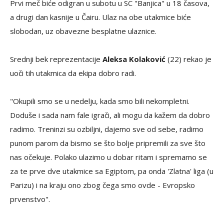
Prvi meč biće odigran u subotu u SC "Banjica" u 18 časova,
a drugi dan kasnije u Čairu. Ulaz na obe utakmice biće
slobodan, uz obavezne besplatne ulaznice.
Srednji bek reprezentacije
Aleksa Kolaković
(22) rekao je
uoči tih utakmica da ekipa dobro radi.
"Okupili smo se u nedelju, kada smo bili nekompletni.
Doduše i sada nam fale igrači, ali mogu da kažem da dobro
radimo. Treninzi su ozbiljni, dajemo sve od sebe, radimo
punom parom da bismo se što bolje pripremili za sve što
nas očekuje. Polako ulazimo u dobar ritam i spremamo se
za te prve dve utakmice sa Egiptom, pa onda 'Zlatna' liga (u
Parizu) i na kraju ono zbog čega smo ovde - Evropsko
prvenstvo".