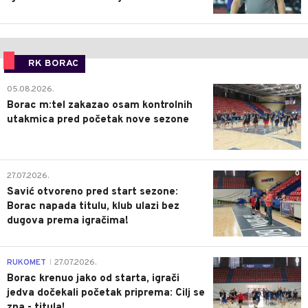
RK BORAC
0
05.08.2026.
Borac m:tel zakazao osam kontrolnih
utakmica pred početak nove sezone
0
27.07.2026.
Savić otvoreno pred start sezone:
Borac napada titulu, klub ulazi bez
dugova prema igračima!
0
RUKOMET
27.07.2026.
|
Borac krenuo jako od starta, igrači
jedva dočekali početak priprema: Cilj se
zna - titula!