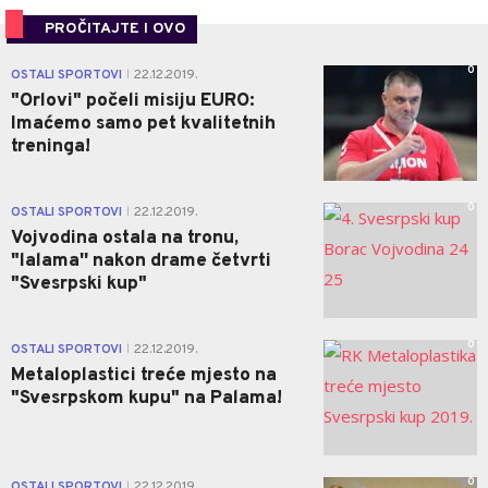
PROČITAJTE I OVO
0
OSTALI SPORTOVI
22.12.2019.
|
"Orlovi" počeli misiju EURO:
Imaćemo samo pet kvalitetnih
treninga!
0
OSTALI SPORTOVI
22.12.2019.
|
Vojvodina ostala na tronu,
"lalama'' nakon drame četvrti
"Svesrpski kup"
0
OSTALI SPORTOVI
22.12.2019.
|
Metaloplastici treće mjesto na
"Svesrpskom kupu" na Palama!
0
OSTALI SPORTOVI
22.12.2019.
|