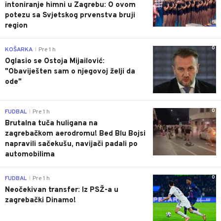
intoniranje himni u Zagrebu: O ovom
potezu sa Svjetskog prvenstva bruji
region
0
KOŠARKA
Pre 1 h
|
Oglasio se Ostoja Mijailović:
"Obaviješten sam o njegovoj želji da
ode"
0
FUDBAL
Pre 1 h
|
Brutalna tuča huligana na
zagrebačkom aerodromu! Bed Blu Bojsi
napravili sačekušu, navijači padali po
automobilima
0
FUDBAL
Pre 1 h
|
Neočekivan transfer: Iz PSŽ-a u
zagrebački Dinamo!