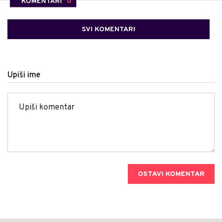
KOMENTARI
0
SVI KOMENTARI
Upiši ime
OSTAVI KOMENTAR