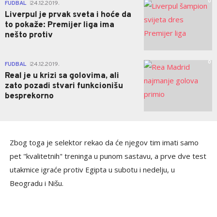
0
FUDBAL
24.12.2019.
|
Liverpul je prvak sveta i hoće da
to pokaže: Premijer liga ima
nešto protiv
0
FUDBAL
24.12.2019.
|
Real je u krizi sa golovima, ali
zato pozadi stvari funkcionišu
besprekorno
Zbog toga je selektor rekao da će njegov tim imati samo
pet "kvalitetnih" treninga u punom sastavu, a prve dve test
utakmice igraće protiv Egipta u subotu i nedelju, u
Beogradu i Nišu.